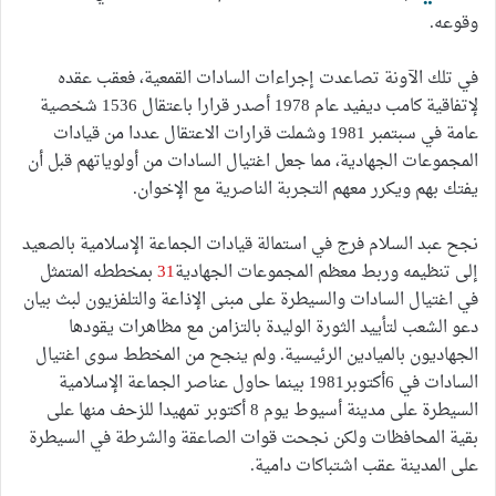
وقوعه.
في تلك الآونة تصاعدت إجراءات السادات القمعية، فعقب عقده
لإتفاقية كامب ديفيد عام 1978 أصدر قرارا باعتقال 1536 شخصية
عامة في سبتمبر 1981 وشملت قرارات الاعتقال عددا من قيادات
المجموعات الجهادية، مما جعل اغتيال السادات من أولوياتهم قبل أن
يفتك بهم ويكرر معهم التجربة الناصرية مع الإخوان.
نجح عبد السلام فرج في استمالة قيادات الجماعة الإسلامية بالصعيد
إلى تنظيمه وربط معظم المجموعات الجهادية
31
بمخططه المتمثل
في اغتيال السادات والسيطرة على مبنى الإذاعة والتلفزيون لبث بيان
دعو الشعب لتأييد الثورة الوليدة بالتزامن مع مظاهرات يقودها
الجهاديون بالميادين الرئيسية. ولم ينجح من المخطط سوى اغتيال
السادات في 6أكتوبر1981 بينما حاول عناصر الجماعة الإسلامية
السيطرة على مدينة أسيوط يوم 8 أكتوبر تمهيدا للزحف منها على
بقية المحافظات ولكن نجحت قوات الصاعقة والشرطة في السيطرة
على المدينة عقب اشتباكات دامية.