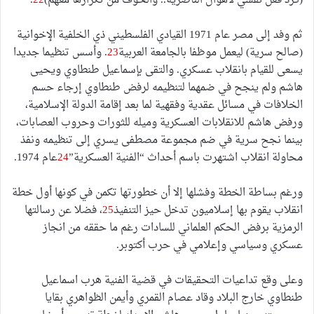
(كرد فعل نفسي لأهوال الناصرية.. والخوف من تكرارها معهم)
22
.
ثم وفد إلى مصر عام 1971 القيادي الفلسطيني ذي الخلفية الإخوانية
(صالح سرية) ليعمل موظفا بالجامعة العربية
23
. وأسس تنظيما جديدا
يسعى للقيام بانقلاب عسكري. والتقى بإسماعيل طنطاوي ويحيى
هاشم ولم ينجح في ضمهما لتنظيمه لرفض طنطاوي إرجاء حسم
الخلافات في مسائل عقدية وفقهية لما بعد إقامة الدولة الإسلامية،
ورفض هاشم للانقلابات العسكرية وميله للثورات وحروب العصابات،
بينما نجح سرية في ضم مجموعة مصطفى يسري إلى تنظيمه ونفذ
محاولة انقلاب اشتهرت باسم أحداث “الفنية العسكرية”
24
عام 1974.
ورغم بساطة الخطة وفشلها إلا أن خطورتها تكمن في كونها أول خطة
انقلاب يقوم بها إسلاميون تدخل حيز التنفيذ
25
، فضلا عن رسالتها
الرمزية برفض الحكم العلماني للسادات رغم ما حققه من انجاز
عسكري وسياسي وإعلامي في حرب أكتوبر.
وعلى وقع تداعيات التحقيقات في قضية الفنية هرب اسماعيل
طنطاوي خارج البلاد وقاد عصام القمري وأيمن الظواهري بقايا