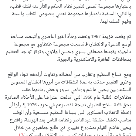
باعتبارها مجموعة تسعى لتغيير نظام الحكم والثأر منه لقتله قطب،
والثاني: السلفية باعتبارها مجموعة تعتني بنصوص الكتاب والسنة
وفهم السلف لهما.
ثم وقعت هزيمة 1967 وخفت وطأة القهر الناصري وأتيحت مساحة
أوسع للدعوة والانتشار، فاندمجت مجموعة طنطاوي مع مجموعة
بالجيزة يقودها مصطفى يسري وحسن الهلاوي، وتركز تواجد التنظيم
بمحافظات القاهرة والاسكندرية والجيزة.
ومع اتساع التنظيم وتقارب سن أعضائه وتفاوت أراءهم تجاه الواقع
وطرق التغيير حدثت به عدة انشقاقات من أبرزها انشقاق العضوين
السكندريين يحيى هاشم ورفاعي سرور وبعض رفاقهما عقب
مظاهرات الطلبة عام 1968 التي اندلعت اعتراضا على الأحكام الصادرة
بحق قادة سلاح الطيران نتيجة تقصيرهم في حرب 1976 إذ رأوا أن
(خطة الانقلاب العسكري التي يتبناها التنظيم مستحية وأن الوقت
مناسب لكشف حقيقة عبدالناصر ونظامه للناس بعد الهزيمة، واقترح
يحيى هاشم القيام بمشروع تغييري ذي طابع جماهيري من خلال
ثورة شعبية أو حرب عصابات كبديل عن الانقلاب العسكري)
17