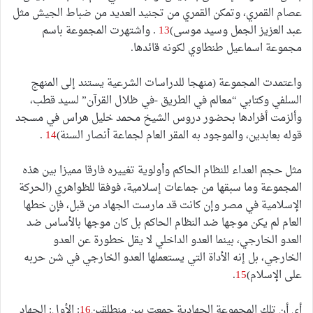
عصام القمري، وتمكن القمري من تجنيد العديد من ضباط الجيش مثل
عبد العزيز الجمل وسيد موسى)
13
. واشتهرت المجموعة باسم
مجموعة اسماعيل طنطاوي لكونه قائدها.
واعتمدت المجموعة (منهجا للدراسات الشرعية يستند إلى المنهج
السلفي وكتابي “معالم في الطريق -في ظلال القرآن” لسيد قطب،
وألزمت أفرادها بحضور دروس الشيخ محمد خليل هراس في مسجد
قوله بعابدين، والموجود به المقر العام لجماعة أنصار السنة)
14
.
مثل حجم العداء للنظام الحاكم وأولوية تغييره فارقا مميزا بين هذه
المجموعة وما سبقها من جماعات إسلامية، فوفقا للظواهري (الحركة
الإسلامية في مصر وإن كانت قد مارست الجهاد من قبل، فإن خطها
العام لم يكن موجها ضد النظام الحاكم بل كان موجها بالأساس ضد
العدو الخارجي، بينما العدو الداخلي لا يقل خطورة عن العدو
الخارجي، بل إنه الأداة التي يستعملها العدو الخارجي في شن حربه
على الإسلام)
15
.
أي أن تلك المجموعة الجهادية جمعت بين منطلقين
16
: الأول: الجهاد