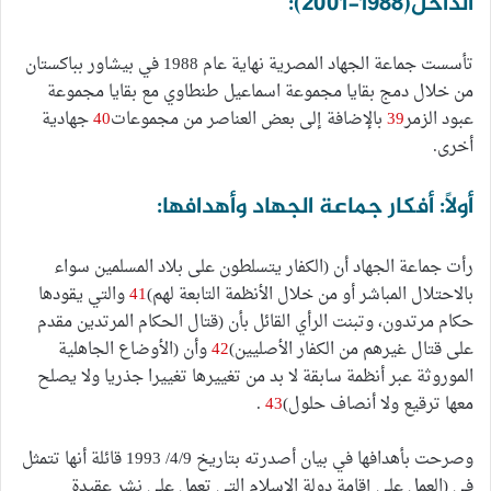
الداخل(١٩٨٨-2001):
تأسست جماعة الجهاد المصرية نهاية عام 1988 في بيشاور بباكستان
من خلال دمج بقايا مجموعة اسماعيل طنطاوي مع بقايا مجموعة
عبود الزمر
39
بالإضافة إلى بعض العناصر من مجموعات
40
جهادية
أخرى.
أولاً: أفكار جماعة الجهاد وأهدافها:
رأت جماعة الجهاد أن (الكفار يتسلطون على بلاد المسلمين سواء
بالاحتلال المباشر أو من خلال الأنظمة التابعة لهم)
41
والتي يقودها
حكام مرتدون، وتبنت الرأي القائل بأن (قتال الحكام المرتدين مقدم
على قتال غيرهم من الكفار الأصليين)
42
وأن (الأوضاع الجاهلية
الموروثة عبر أنظمة سابقة لا بد من تغييرها تغييرا جذريا ولا يصلح
معها ترقيع ولا أنصاف حلول)
43
.
وصرحت بأهدافها في بيان أصدرته بتاريخ 4/9/ 1993 قائلة أنها تتمثل
في (العمل على إقامة دولة الإسلام التي تعمل على نشر عقيدة