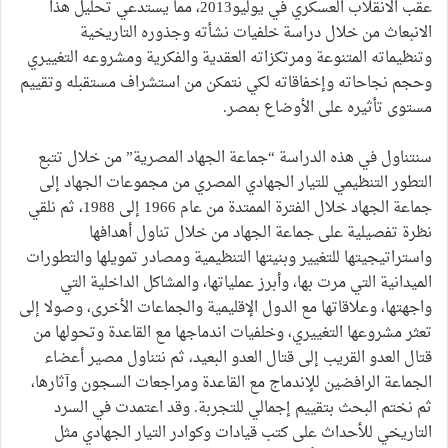
عقب الانقلاب العسكري في يوليو2013، مما يستدعي تحليل هذا
الانبعاث من خلال دراسة خلفيات نشأته وجذوره التاريخية
وتنظيماته المتنوعة ومرتكزاته العقدية والفكرية ومشروعه التغييري
وحجم نجاحاته وإخفاقاته لكي نتمكن من استشراف مستقبله وتقييم
مستوى تأثيره على الأوضاع بمصر.
سنتناول في هذه الدراسة “جماعة الجهاد المصرية” من خلال تتبع
التطور التنظيمي للتيار الجهادي المصري من مجموعات الجهاد إلى
جماعة الجهاد خلال الفترة الممتدة من عام 1966 إلى 1988، ثم نلقي
نظرة تفصيلية على جماعة الجهاد من خلال تناول أهدافها
واستراتيجيتها للتغيير وبنيتها التنظيمية ومصادر تمويلها والتطورات
الميدانية التي مرت بها، وأبرز عملياتها، والمشاكل الداخلية التي
واجهتها، وعلاقاتها مع الدول الإقليمية والجماعات الأخرى، وصولا إلى
تعثر مشروعها التغييري، وخلفيات اندماجها مع القاعدة وتحولها من
قتال العدو القريب إلى قتال العدو البعيد، ثم نتناول مصير أعضاء
الجماعة الرافضين للإندماج مع القاعدة ومراجعات السجون وآثارها،
ثم نختم البحث بتقييم إجمالي للتجربة. وقد اعتمدت في السرد
التاريخي للأحداث على كتب قيادات وكوادر التيار الجهادي مثل