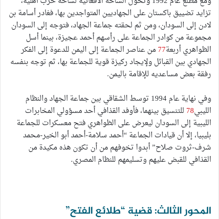
ومع مطلع عام 1992 وتحول الساحة الأفغانية لساحة حرب أهلية،
تزايد تضييق باكستان على الجهاديين المتواجدين بها، فغادر أسامة بن
لادن إلى السودان، ومن ثم لحقته جماعة الجهاد، فتوجه إلى السودان
مجموعة من كوادر الجماعة على رأسهم أحمد عجيزة، بينما أسل
الظواهري أربعة
77
من عناصر الجماعة إلى اليمن للدعوة إلى الفكر
الجهادي بين القبائل ولإيجاد ركيزة قوية للجماعة بها، ثم توجه بنفسه
رفقة بعض مساعديه للإقامة باليمن.
وفي نهاية عام 1994 توسط الشقاقي بين جماعة الجهاد والنظام
الليبي
78
للتنسيق بينهما، فأوفد القذافي أحد مسؤولي المخابرات
الليبية إلى السودان ليعرض على الظواهري فتح معسكرات للجماعة
بليبيا، إلا أن قيادات الجماعة “أحمد سلامة-أحمد أبو الخير-محمد
شرف-ثروت صلاح” أبدوا تخوفهم من أن تكون هذه مكيدة من
القذافي للقبض عليهم وتسليمهم للنظام المصري.
المحور الثالث: قضية “طلائع الفتح”