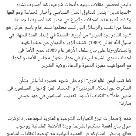
باليمن لتتضمن مقالات دينية وأبحاث شرعية، كما أصدرت نشرة
“المجاهدين” بلندن لتتناول الشأن السياسي وأخبار الجماعة ومواقفها،
وكانت تُطبع هذه المجلات وتُوزع في مصر. كما أصدرت الجماعة
عددا من الكتب والرسائل التي كتب معظمها سيد إمام باسم حركي هو
“عبد القادر عبد العزيز” من أبرزها: العمدة في إعداد العدة للجهاد في
سبيل الله تعالى (1989)، كشف الزور والبهتان عن حلف الكهنة
والسلطان-ردا على بيان علماء الأزهر عام 1989، نصح الأمة في
اجتناب فتوى الشيخ ابن باز في جواز دخول مجلس الأمة، والحوار
مع الطواغيت مقبرة الدعوة والدعاة، ولاية الضرير.
كما كتب أيمن الظواهري” الرد على شبهة خطيرة للألباني بشأن
السكوت عن الحكام المرتدين” و”الحصاد المر: الإخوان المسلمون في
ستين عاماً” و”الكتاب الأسود: تعذيب المسلمين في عهد حسني
مبارك”.
هذه الإصدارات تبرز الخيارات الشرعية والفكرية للجماعة، إذ تركزت
حول بيان أهمية تحكيم الشريعة وردة الأنظمة العلمانية ووجوب
قتالها ورفض المشاركة في العملية النيابية مع توجيه انتقادات لمناهج