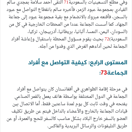
وفي مطلع التسعينيات بالسعودية
71
التقى أحمد سلامة بمجدي سالم
القيادي بمجموعة عبود الزمر، فأخبره سالم بانقطاع التواصل مع عبود
بالسجن، فأقنعه مبروك بالانضمام مع بقية مجموعة عبود إلى جماعة
الجهاد. كما أسست الجماعة عددا من المحطات الخارجية في كل من
(السودان، اليمن، النمسا، ألبانيا، بريطانيا، أذربيجان، تركيا،
السعودية)
72
بحيث يقوم مسؤول المحطة باستقبال وإعاشة أفراد
الجماعة لحين أداءهم الغرض الذي وفدوا من أجله.
المستوى الرابع: كيفية التواصل مع أفراد
الجماعة
73
:
في مرحلة إقامة الظواهري في أفغانستان كان يتواصل مع أفراد
الجماعة في الدول المختلفة بواسطة هاتف يعمل بالقمر الصناعي
يفتحه في وقت ثابت كل يوم لمدة ساعتين فقط. أما الاتصال بين
قيادات الجماعة بالخارج والأعضاء بالداخل فيتم عن طريق تكليف
العضو بالسفر خارج البلاد بشكل مناسب كالسفر للحج والعمرة، أو عن
طريق التليفونات والرسائل البريدية والفاكس.