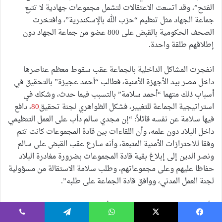
الفتح”، وقد اتسعت الاعتقالات لتشمل مجموعات جهادية لا تتبع
جماعة الجهاد مثل تنظيم “حزب الله بالإسكندرية”، وافتخرت
الصحف الحكومية بالقبض على 800 عضو من جماعة الجهاد دون
إطلاقهم طلقة واحدة.
انفجرت المشاكل الداخلية بالجماعة عقب سقوط معظم عناصرها
داخل مصر بيد الأجهزة الأمنية، فطالب “أحمد عجيزة” بالتحقيق في
أسباب ذلك متهما “أحمد سلامة” بالتسبب فيما حدث، وشكك في
استراتيجية الجماعة للتغيير، فشكل الظواهري لجنة تحقيق
80
، دافع
فيها سلامة عن نفسه قائلاً: “إن مجدي سالم دأب على العمل التنظيمي
داخل البلاد دون علمه، وأن اللقاءات بين قادة المجموعات كانت تتم
وفقا للاحترازات الأمنية المتبعة، وأنه سارع عقب القبض على سالم
ونصر الدين إلى إبلاغ بقية قادة المجموعات بضرورة مغادرة البلاد
حفاظا عليهم وعلى مجموعاتهم، وطلب سلامة الاستقالة من مسؤولية
لجنة العمل المدني، ووافق قادة الجماعة على طلبه”.
وأسفرت تلك الخلافات عن انشقاق أحمد عجيزة وايهاب صقر
ومجموعة تابعة لهما لاعتبارهم أن استراتيجية الجماعة غير مجدية،
يسبوك
‫X
واتساب
تيلقرام
ڤايبر