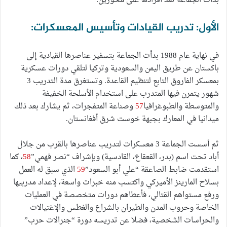
بدأت الجماعة تعد أفرادها على محورين:
الأول: تدريب القيادات وتأسيس المعسكرات:
في نهاية عام 1988 بدأت الجماعة بتسفير عناصرها القيادية إلى
باكستان عن طريق اليمن والسعودية وتركيا لتلقي دورات عسكرية
بمعسكر الفاروق التابع لتنظيم القاعدة. وتستغرق مدة التدريب 3
شهور يتمرن فيها المتدرب على استخدام الأسلحة الخفيفة
والمتوسطة والطبوغرافيا
57
وصناعة المتفجرات، ثم يشارك بعد ذلك
ميدانيا في المعارك بجبهة خوست شرق أفغانستان.
ثم أسست الجماعة 3 معسكرات لتدريب عناصرها بالقرب من جلال
أباد تحت اسم (بدر، القعقاع، القادسية) وبإشراف “نصر فهمي”
58
، كما
استقدمت ضابط الصاعقة “علي أبو السعود”
59
الذي سبق له العمل
بسلاح المارينز الأميركي واكتسب منه خبرات واسعة، لإعداد مدربيها
ورفع مستواهم القتالي، فأعطاهم دورات متخصصة في العمليات
الخاصة وحروب المدن والطيران بالشراع والغطس والإغتيالات
والحراسات الشخصية، فضلا عن تدريسه دورة “جنرالات حرب”