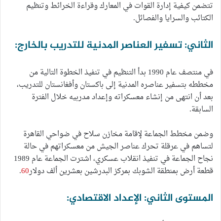
تتضمن كيفية إدارة القوات في المعارك وقراءة الخرائط وتنظيم
الكتائب والسرايا والفصائل.
الثاني: تسفير العناصر المدنية للتدريب بالخارج:
في منتصف عام 1990 بدأ التنظيم في تنفيذ الخطوة التالية من
مخططه بتسفير عناصره المدنية إلى باكستان وأفغانستان للتدريب،
بعد أن انتهى من إنشاء معسكراته وإعداد مدربيه خلال الفترة
السابقة.
وضمن مخطط الجماعة لإقامة مخازن سلاح في ضواحي القاهرة
لتساهم في عرقلة تحرك عناصر الجيش من معسكراتهم في حالة
نجاح الجماعة في تنفيذ انقلاب عسكري، اشترت الجماعة عام 1989
قطعة أرض بمنطقة الشوبك بمركز البدرشين بعشرين ألف دولار
60
.
المستوى الثاني: الإعداد الاقتصادي: