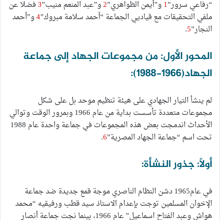
“رفاعي سرور”
1
و”أيمن الظواهري”
2
و”عبد المنعم منيب”
3
فضلا عن
ملفي التحقيقات مع قياديي الجماعة “أحمد سلامة مبروك”
4
و”أحمد
النجار”
5
.
المحور الأول: من مجموعات الجهاد إلى جماعة
الجهاد(١٩٦٦-١٩٨٨):
لم ينشأ التيار الجهادي على هيئة تنظيم موحد بل على شكل
مجموعات متعددة تأسست بداية من عام 1966 وبمرور الوقت وتوالي
الأحداث اندمجت بعض هذه المجموعات في جماعة واحدة عام 1988
تحت اسم “جماعة الجهاد المصرية”
6
.
أولاً: جذور النشأة:
في عام1965 دشن النظام الناصري موجة قمع جديدة ضد جماعة
الإخوان المسلمين توجت بإعدام الاستاذ سيد قطب ورفيقيه “محمد
هواش وعبد الفتاح اسماعيل” عام 1966، بينما نجت جماعة أنصار