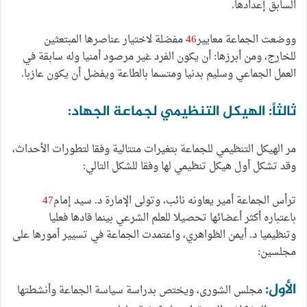
السابق إعدادها.
ووضعت الجماعة معايير
46
مفضلة لاختيار عناصرها المبتعثين
للخارج، ومن أبرزها: أن يكون الفرد غير مرصود أمنيا وله سابقة في
العمل الجماعي وسليم بدنيا ومتسما بالطاعة ويفضل أن يكون عازبا.
ثالثاً: الهيكل التنظيمي لجماعة الجهاد:
مر الهيكل التنظيمي للجماعة بتغيرات متتالية وفقا لتطورات الأحداث،
وقد تشكل أول هيكل تنظيمي لها وفقا للشكل التالي:
ترأس الجماعة أمير يعاونه نائب، وتولى الإمارة د. سيد إمام
47
باعتباره أكثر أعضائها تحصيلا للعلم الشرعي بينما قادها فعليا
وتنظيميا د. أيمن الظواهري، واعتمدت الجماعة في تسيير أمورها على
مجلسين:
الأول:
مجلس الشورى، ويختص بدراسة سياسة الجماعة وأنشطتها