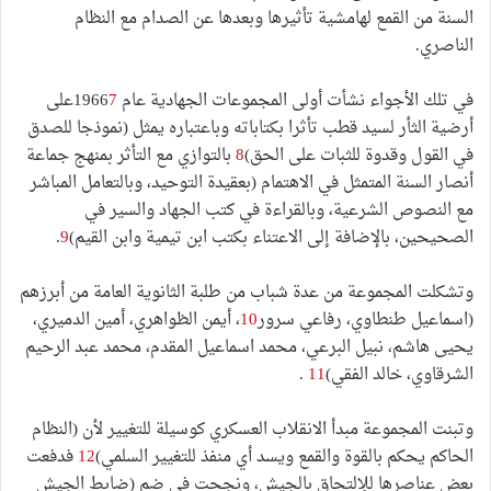
السنة من القمع لهامشية تأثيرها وبعدها عن الصدام مع النظام
الناصري.
في تلك الأجواء نشأت أولى المجموعات الجهادية عام 1966
7
على
أرضية الثأر لسيد قطب تأثرا بكتاباته وباعتباره يمثل (نموذجا للصدق
في القول وقدوة للثبات على الحق)
8
بالتوازي مع التأثر بمنهج جماعة
أنصار السنة المتمثل في الاهتمام (بعقيدة التوحيد، وبالتعامل المباشر
مع النصوص الشرعية، وبالقراءة في كتب الجهاد والسير في
الصحيحين، بالإضافة إلى الاعتناء بكتب ابن تيمية وابن القيم)
9
.
وتشكلت المجموعة من عدة شباب من طلبة الثانوية العامة من أبرزهم
(اسماعيل طنطاوي، رفاعي سرور
10
، أيمن الظواهري، أمين الدميري،
يحيى هاشم، نبيل البرعي، محمد اسماعيل المقدم، محمد عبد الرحيم
الشرقاوي، خالد الفقي)
11
.
وتبنت المجموعة مبدأ الانقلاب العسكري كوسيلة للتغيير لأن (النظام
الحاكم يحكم بالقوة والقمع ويسد أي منفذ للتغيير السلمي)
12
فدفعت
بعض عناصرها للإلتحاق بالجيش، ونجحت في ضم (ضابط الجيش