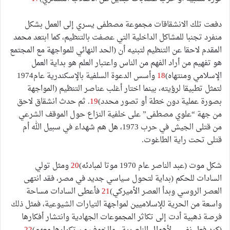
دفعت تلك الانشقاقات مجموعة مصطفى يسري إلى العمل بشكل
منفرد تجنبا للمشاكل الداخلية التي عصفت بالتنظيم، كما ابتعد محمد
المقدم لاحقا عن التنظيم لتبنيه أن (الحد النهائي للمواجهة مع المجتمع
هو تفهيم من أراد الفهم من الناس واعتبار العلم هو بداية العمل
الإسلامي ومنتهاه)
18
وأسس الدعوة السلفية بالإسكندرية عام1974
لتمثل تطبيقا لرؤيته، بينما اختار أغلب عناصر التنظيم (المواجهة
بصورة عملية دون خطة أو تصور محدد)
19
. ثم حدث انشقاق لاحق
من جهة “علوي مصطفى” على خلفية النزاع حول الموقف الشرعي
من قتلى الجيش في حرب 1973، هل هم شهداء في سبيل الله أم
قتلى تحت راية الطاغوت.
شكل موت (عبد الناصر عام 1970 موتا لمبادئه)
20
ومثل تولي
السادات للحكم (بداية لتحول سياسي جديد في مصر، فقد انتهى
العصر الروسي وبدأ العصر الأميركي)
21
فأعطى السادات مساحة
واسعة من الحرية للإسلاميين لمواجهة التيارات الشيوعية، فمثل ذلك
فرصة ذهبية أدت إلى تكاثر المجموعات الجهادية وانتشار أفكارها