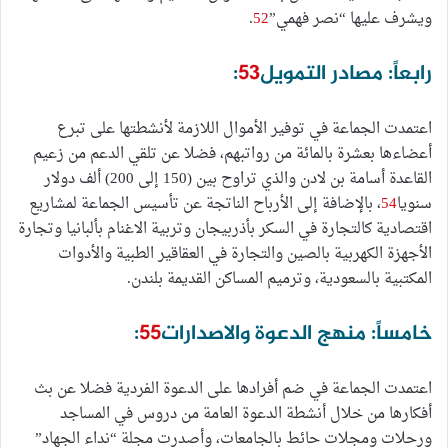
ويشرف عليها “نصر فهمي”
52
.
رابعاً: مصادر التمويل
53
:
اعتمدت الجماعة في توفير الأموال اللازمة لأنشطتها على تبرع
أعضاءها بعشرة بالمائة من رواتبهم، فضلا عن تلقي الدعم من زعيم
القاعدة أسامة بن لادن والذي تراوح بين (150 إلى 200) ألف دولار
سنويا
54
، بالإضافة إلى الأرباح الناتجة عن تأسيس الجماعة لمشاريع
اقتصادية كالتجارة في السكر بأذربيجان وتربية الاغنام بألبانيا وتجارة
الأجهزة الكهربية بالصين والتجارة في العقاقير الطبية والأدوات
المكتبية بالسعودية، وترميم المساكن القديمة بلندن.
خامساً: منهج الدعوة والاصدارات
55
:
اعتمدت الجماعة في ضم أفرادها على الدعوة الفردية فضلا عن بث
أفكارها من خلال أنشطة الدعوة العامة من دروس في المساجد
ورحلات ومجلات حائط بالجامعات، وأصدرت مجلة “نداء الجهاد”