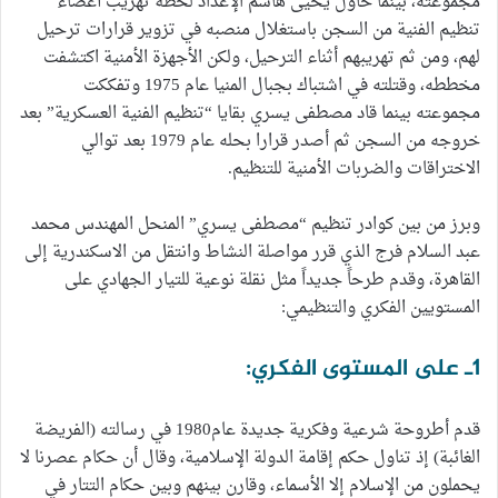
مجموعته، بينما حاول يحيى هاشم الإعداد لخطة تهريب أعضاء
تنظيم الفنية من السجن باستغلال منصبه في تزوير قرارات ترحيل
لهم، ومن ثم تهريبهم أثناء الترحيل، ولكن الأجهزة الأمنية اكتشفت
مخططه، وقتلته في اشتباك بجبال المنيا عام 1975 وتفككت
مجموعته بينما قاد مصطفى يسري بقايا “تنظيم الفنية العسكرية” بعد
خروجه من السجن ثم أصدر قرارا بحله عام 1979 بعد توالي
الاختراقات والضربات الأمنية للتنظيم.
وبرز من بين كوادر تنظيم “مصطفى يسري” المنحل المهندس محمد
عبد السلام فرج الذي قرر مواصلة النشاط وانتقل من الاسكندرية إلى
القاهرة، وقدم طرحاً جديداً مثل نقلة نوعية للتيار الجهادي على
المستويين الفكري والتنظيمي:
1ـ على المستوى الفكري:
قدم أطروحة شرعية وفكرية جديدة عام1980 في رسالته (الفريضة
الغائبة) إذ تناول حكم إقامة الدولة الإسلامية، وقال أن حكام عصرنا لا
يحملون من الإسلام إلا الأسماء، وقارن بينهم وبين حكام التتار في