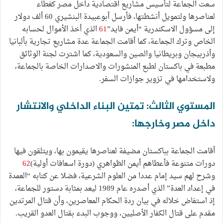
سعت الجماعة لتأسيس مشاريع اقتصادية داخل مصر كغطاء
لعناصرها ولتمويل أنشطتها، فأرسل أبوعبيدة البنشيري 60 ألف دولار
إلى مسؤول الاسكندرية “أيمن فايد”
61
الذي أخذ الأموال لحسابه
الخاص وترك الجماعة، كما أقامت الجماعة عدة مشاريع تجارية بألبانيا
وأذربيجان وبريطانيا والصين والسعودية، كما اشترت لجنة الوثائق
مطبعة في باكستان لطبع المنشورات والاصدارات الخاصة بالجماعة،
ولاستخدامها في تزوير جوازات السفر.
المستوي الثالث: تمتين البناء الداخلي والانتشار
داخل مصر وخارجها:
أقامت الجماعة بباكستان مضيفة لعناصرها يقيمون بها، ويتلقون فيها
دورات متنوعة فأعطاهم أيمن الظواهري (دورة اسعافات أولية)
62
وشرح لهم سيد إمام عددا من العلوم الشرعية، فضلا عن كتابه “العمدة
في إعداد العدة” الذي أصدره عام 1989 ليعد بمثابة دستور للجماعة،
إذ استفاض خلاله في بيان ردة الحكام المعاصرين، وأن قتال المرتدين
مقدم على قتال الكفار الأصليين، ووجوب البدء بقتال العدو القريب.