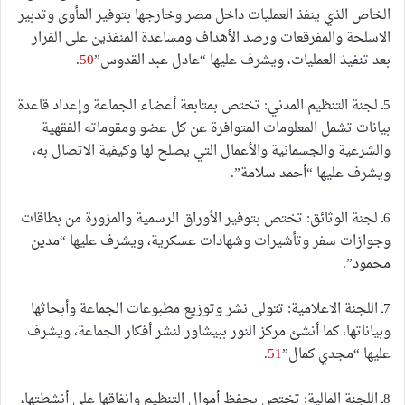
الخاص الذي ينفذ العمليات داخل مصر وخارجها بتوفير المأوى وتدبير
الاسلحة والمفرقعات ورصد الأهداف ومساعدة المنفذين على الفرار
بعد تنفيذ العمليات، ويشرف عليها “عادل عبد القدوس”
50
.
5ـ لجنة التنظيم المدني: تختص بمتابعة أعضاء الجماعة وإعداد قاعدة
بيانات تشمل المعلومات المتوافرة عن كل عضو ومقوماته الفقهية
والشرعية والجسمانية والأعمال التي يصلح لها وكيفية الاتصال به،
ويشرف عليها “أحمد سلامة”.
6ـ لجنة الوثائق: تختص بتوفير الأوراق الرسمية والمزورة من بطاقات
وجوازات سفر وتأشيرات وشهادات عسكرية، ويشرف عليها “مدين
محمود”.
7ـ اللجنة الاعلامية: تتولى نشر وتوزيع مطبوعات الجماعة وأبحاثها
وبياناتها، كما أنشئ مركز النور ببيشاور لنشر أفكار الجماعة، ويشرف
عليها “مجدي كمال”
51
.
8ـ اللجنة المالية: تختص بحفظ أموال التنظيم وانفاقها على أنشطتها،