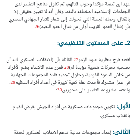
عهد ابن تيمية مؤكدا وجوب قتالهم، ثم تناول مناهج التغيير لدى
الجماعات الإسلامية المختلفة بالنقد، وقال أنه لا تغيير حقيقي إلا
بالقتال، وصك الجملة التي تحولت إلى شعار للتيار الجهادي المصري
بأن (قتال العدو القريب أولى من قتال العدو البعيد)
26
.
2ـ على المستوى التنظيمي:
اقتنع فرج بنظرية عبود الزمر
27
القائلة بأن (الانقلاب العسكري لابد أن
تصحبه تحركات شعبية مؤيدة له)
28
فقرر عدم الاكتفاء بضم الأفراد
من خلال الدعوة الفردية، وحاول تجميع قادة المجموعات الجهادية
في عمل مشترك فأحدث نقلة كمية كبيرة في أعداد أفراد التنظيم
29
،
واعتمد مشروعه للتغيير على محورين
30
:
الأول:
تكوين مجموعات عسكرية من أفراد الجيش بغرض القيام
بانقلاب عسكري.
الثاني:
إعداد مجموعات مدنية تدعم الانقلاب العسكري لحظة