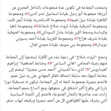
ونجحت الجماعة في تكوين عدة مجموعات بالداخل المصري من
أبرزها: مجموعة أبو زعبل بقيادة اسماعيل نصر الدين
63
، ومجموعة
القاهرة بقيادة نبيل نعيم
64
، ومجموعة الاسكندرية بقيادة أيمن فايد،
ومجموعة الشرقية بقيادة ثروت صلاح شحاتة
65
، ومجموعة ناهيا
وكرداسة وصفط اللبن بقيادة عادل السوداني
66
، ومجموعة المنوفية
بقيادة شريف هزاع
67
، ومجموعة الغربية بقيادة أحمد بسيوني
دويدار
68
، ومجموعة بني سويف بقيادة مجدي كمال.
ونجح “ثروت صلاح” في دعوة عدد من الأفراد لينضموا إلى الجماعة
منهم زميله المحامي “هاني السباعي”
69
، وضابط المدفعية” إبراهيم
العيداروس”
70
الذي دعا الصيدلي “أحمد حسن عجيزة” لينضم إلى
جماعة الجهاد بعد سابقة اعتناقه للفكر الجهادي على يد نبيل نعيم،
فانضم عجيزة بمجموعة تابعة له إلى الجماعة، ليكون له مستقبلا دورا
بارزا في وقوع أكبر انشقاق في صفوفها، ومع اتساع حجم الجماعة،
زادت عدد عناصرها باللجان المتنوعة، فانضم إلى اللجنة السياسية
التي يشرف عليها الظواهري كل من أحمد عجيزة ورفيقه ايهاب صقر.