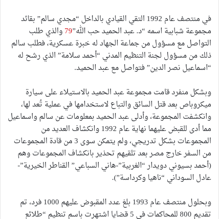
في منتصف عام 1992 التقي القيادي بالداخل “مجدي سالم” بقائد
مجموعة شبابية اسمه “د. عبد الحميد حب الله”
79
والذي طلب
التواصل مع مسؤول من جماعة الجهاد له خبرة عسكرية، فطلب سالم
ذلك من مسؤول لجنة التنظيم المدني “أحمد سلامة” الذي رشح له
“اسماعيل نصر الدين” فتواصل مع عبد الحميد.
وبشكل منفرد قامت مجموعة عبد الحميد بالاستيلاء على سيارة
ميكروباص بعد قتل السائق والتباع لاستخدامها في عملية تُعد لها،
وانكشفت المجموعة، وأدلى عبد الحميد بمعلومات عن سالم واسماعيل
مما أدى للقبض عليهما نهاية عام 1992 وانكشاف العديد من
المجموعات بشكل تدريجي، ولم يتمكن سوى 3 من قادة المجموعات
من السفر خارج مصر بعد تلقيهم تحذير بانكشاف المجموعات وهم
(أحمد بسيوني دويدار “الغربية”-هاني السباعي” القناطر الخيرية”-
عادل السوداني “ناهيا وكرداسة”).
وبحلول منتصف عام 1993 بلغ عدد المقبوض عليهم 1000 فرد، تم
تقديم 800 للمحاكمات في 5 قضايا اشتهرت باسم تنظيم “طلائع