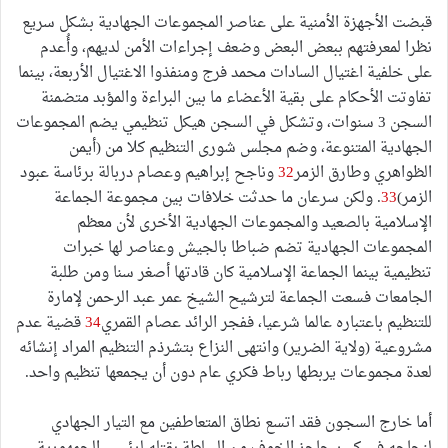
قبضت الأجهزة الأمنية على عناصر المجموعات الجهادية بشكل سريع
نظرا لمعرفتهم ببعض البعض وضعف إجراءات الأمن لديهم، وأُعدم
على خلفية اغتيال السادات محمد فرج ومنفذوا الاغتيال الأربعة، بينما
تفاوتت الأحكام على بقية الأعضاء ما بين البراءة والمؤبد متضمنة
السجن 3 سنوات، وتشكل في السجن هيكل تنظيمي يضم المجموعات
الجهادية المتنوعة، وضم مجلس شورى التنظيم كلا من (أيمن
الظواهري وطارق الزمر
32
وناجح إبراهيم وعصام دربالة برئاسة عبود
الزمر)
33
. ولكن سرعان ما حدثت خلافات بين مجموعة الجماعة
الإسلامية بالصعيد والمجموعات الجهادية الأخرى لأن معظم
المجموعات الجهادية تضم ضباطا بالجيش وعناصر لها خبرات
تنظيمية بينما الجماعة الإسلامية كان قادتها أصغر سنا ومن طلبة
الجامعات فسعت الجماعة لترشيح الشيخ عمر عبد الرحمن لإمارة
للتنظيم باعتباره عالما شرعيا، ففجر الرائد عصام القمري
34
قضية عدم
مشروعية (ولاية الضرير) وانتهى النزاع بتشرذم التنظيم المراد إنشائه
لعدة مجموعات يربطها رباط فكري عام دون أن يجمعها تنظيم واحد.
أما خارج السجون فقد اتسع نطاق المتعاطفين مع التيار الجهادي