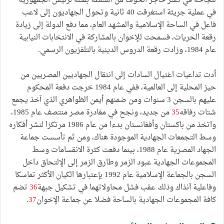
لنجاحه في كسر حاجز الخوف من السلطة بقتله لرئيس الجمهورية
في عملية جريئة استغرقت 40 ثانية وتحول الجهاديون إلى لاعب
فاعل في الساحة الإسلامية والمشهد العام، مما دفع الدولة إلى زيادة
رقعة الحريات، فسمحت للإخوان بالمشاركة في الانتخابات النيابية
عام 1984، وزادت رقعة الدروس الدينية بالتلفزيون الرسمي.
أدت تداعيات اغتيال السادات إلى انتقال الجهاديين المصريين من
حيز المحلية إلى العالمية، ففي عام 1984 خرجت دفعة المحكوم
عليهم بالسجن 3 سنوات ومن ضمنهم أيمن الظواهري الذي آخذ يجمع
شتات رفاقه
35
من جديد، ونجح في مغادرة مصر منتصف عام 1985،
واتخذ من باكستان وأفغانستان بدءا من عام 1986 مرتكزا لنشر أفكاره
وسط التجمعات الجهادية الموجودة هناك، ومن ثم تأسست جماعة
الجهاد المصرية عام 1988، بينما دفعت كثرة الانقسامات وسط
المجموعات الجهادية عبود الزمر وطارق الزمر إلى الإلتحاق داخل
السجن بالجماعة الإسلامية عام 1992 بإعتبارها الكيان الأكثر تماسكا
وفاعلية آنذاك وذلك عقب فشل محاولاتهما في تشكيل جبهة
36
تضم
كافة المجموعات الجهادية بالساحة فضلا عن جماعة الإخوان
37
.