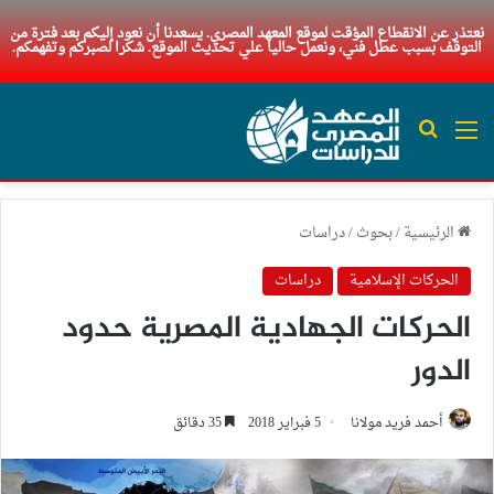
نعتذر عن الانقطاع المؤقت لموقع المعهد المصري. يسعدنا أن نعود إليكم بعد فترة من
التوقف بسبب عطل فني، ونعمل حاليا علي تحديث الموقع. شكرا لصبركم وتفهمكم.
القائمة
بحث عن
الرئيسية
/
بحوث
/
دراسات
الحركات الإسلامية
دراسات
الحركات الجهادية المصرية حدود
الدور
أحمد فريد مولانا
5 فبراير 2018
35 دقائق