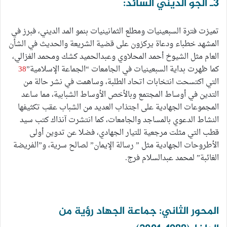
3ـ الجو الديني السائد:
تميزت فترة السبعينيات ومطلع الثمانينيات بنمو المد الديني، فبرز في
المشهد خطباء ودعاة يركزون على قضية الشريعة والحديث في الشأن
العام مثل الشيوخ أحمد المحلاوي وعبدالحميد كشك ومحمد الغزالي،
كما ظهرت بداية السبعينيات في الجامعات “الجماعة الإسلامية”
38
التي اكتسحت انتخابات اتحاد الطلبة، وساهمت في نشر حالة من
التدين في أوساط المجتمع وبالأخص الأوساط الشبابية، مما ساعد
المجموعات الجهادية على اجتذاب العديد من الشباب عقب تكثيفها
النشاط الدعوي بالمساجد والجامعات، كما انتشرت آنذاك كتب سيد
قطب التي مثلت مرجعية للتيار الجهادي، فضلا عن تدوين أولى
الأطروحات الجهادية مثل ” رسالة الإيمان” لصالح سرية، و”الفريضة
الغائبة” لمحمد عبدالسلام فرج.
المحور الثاني: جماعة الجهاد رؤية من