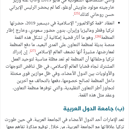
والتي استضافتها السعودية في مايو 2019، وأناب عنه وزير
خارجيته مولود جاويش أوغلو، كما لم يحضر الرئيس الإيراني
[25]
حسن روحاني كذلك
.
انعقاد “قمة كوالالمبور” الإسلامية في ديسمبر 2019، حضرتها
تركيا وقطر وماليزيا وإيران، بدون حضور سعودي، وخارج إطار
[26]
المنظمة
. وهو ما أثار قضية إمكانية أن تشكل هذه القمة
منصة بديلة لمنظمة التعاون على المدى البعيد. ما دفع المنظمة
[27]
لمعارضتها، مشيرةً أنها تضعف العالم الإسلامي
. إن إدراك
تركيا وحلفائها أن المنظمة لم تعد مظلة مناسبة لتوحيد العمل
المشترك تجاه قضايا العالم الإسلامي، في ظل تناقض التوجهات
والأولويات بين الدول الأعضاء، وفي ظل موازين قوى مختلة
داخل المنظمة لصالح خصومها، دفعها بالتحالف مع آخرين
لتجاوز أطر التعاون التقليدية، والتي توفرها منظمة التعاون،
وعقد مثل هذه القمة.
(ب) جامعة الدول العربية
تعد الإمارات أحد الدول الأعضاء في الجامعة العربية. في حين طورت
تركيا علاقاتها مع الجامعة العربية، من خلال توقيع مذكرة تفاهم معها