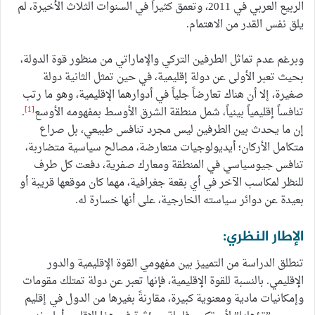
الربيع العربي في 2011، وتعمق كثيراً في السنوات الثلاث الأخيرة، لم
يلق نفس القدر من الاهتمام.
وبرغم عدم تماثل الطرفين التركي والإماراتي من منظور قوة الدولة،
بحيث تعبر الأولى عن دولة إقليمية، في حين تمثل الثانية دولة
صغيرة، إلا أن هناك تعارضاً جلياً في أدوارهما الإقليمية، وهو ما رتب
[1]
تنافساً إقليمياً بينياً، شمل منطقة الشرق الأوسط بمفهومه الأوسع
.
إن ما يحدث بين الطرفين ليس مجرد تنافس طبيعي، بل صراع
متكامل الأركان؛ أيديولوجيات متعارضة، مصالح سياسية متضاربة،
تنافس جيوسياسي في المنطقة ومعارك صفرية، دفعت كل طرف
للنظر لمكاسب الآخر في أي بقعة جغرافية، مهما كان موقعها قريبة أو
بعيدة عن دوائر سياسته الخارجية، على أنها خسارة له.
الإطار النظري:
تنطلق الدراسة من التمييز بين مفهومي القوة الإقليمية والدور
الإقليمي. بالنسبة للقوة الإقليمية، فإنها تعبر عن دولة تمتلك مقومات
وإمكانيات مادية ومعنوية كبيرة، مقارنةً بغيرها من الدول في إقليم