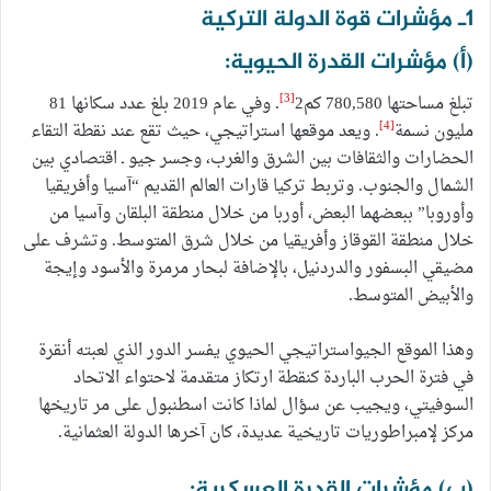
1ـ مؤشرات قوة الدولة التركية
(أ) مؤشرات القدرة الحيوية:
[3]
تبلغ مساحتها 780,580 كم2
. وفي عام 2019 بلغ عدد سكانها 81
[4]
مليون نسمة
. ويعد موقعها استراتيجي، حيث تقع عند نقطة التقاء
الحضارات والثقافات بين الشرق والغرب، وجسر جيو ـ اقتصادي بين
الشمال والجنوب. وتربط تركيا قارات العالم القديم “آسيا وأفريقيا
وأوروبا” ببعضهما البعض، أوربا من خلال منطقة البلقان وآسيا من
خلال منطقة القوقاز وأفريقيا من خلال شرق المتوسط. وتشرف على
مضيقي البسفور والدردنيل، بالإضافة لبحار مرمرة والأسود وإيجة
والأبيض المتوسط.
وهذا الموقع الجيواستراتيجي الحيوي يفسر الدور الذي لعبته أنقرة
في فترة الحرب الباردة كنقطة ارتكاز متقدمة لاحتواء الاتحاد
السوفيتي، ويجيب عن سؤال لماذا كانت اسطنبول على مر تاريخها
مركز لإمبراطوريات تاريخية عديدة، كان آخرها الدولة العثمانية.
(ب) مؤشرات القدرة العسكرية: