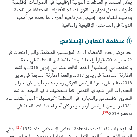
يمكن استخدام المنظمات الدولية الإقليمية في الصراعات الإقليمية
كأدوات تعديل لموازين القوى لصالح الأطراف المختلفة من ناحية.
ووسيلة للقيام بدور إقليمي من ناحية أخرى، بما يعظم من أهمية
الدولة في الساحتين الإقليمية والعالمية.
(أ) منظمة التعاون الإسلامي
تعد تركيا إحدى الأعضاء الـ 25 المؤسسين للمنظمة، والتي اتخذت في
22 مايو 2014، قراراً بإحداث بعثة دائمة لدى المنظمة في جدة.
وانعقدت في إسطنبول القمة الثالثة عشر في إبريل 2016، والقمة
الطارئة السادسة في يناير 2017، والقمة الطارئة السابعة في مايو
2018، بناء على دعوة الرئيس التركي رجب طيب أردوغان؛ جراء
التطورات التي شهدتها القدس. كما تستضيف تركيا اللجنة الدائمة
للتعاون الاقتصادي والتجاري في المنظمة “كومسيك” التي أنشئت عام
1981، ويرأسها الرئيس أردوغان، وكان آخر اجتماعات اللجنة في
[20]
نوفمبر 2019
.
[21]
أما الإمارات فقد انضمت لمنظمة التعاون الإسلامي عام 1972
. وفي
الفترة الأخيرة بدأ الدور الإماراتي في إطار المنظمة في التصاعد. ففي