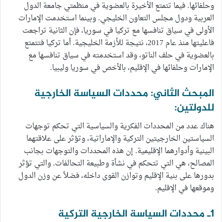
وحلفائها. فيما تتمتع الأخيرة بالعضوية في منظمتي جامعة الدول
العربية ودول مجلس التعاون الخليجي. وبينما استخدمت الإمارات
الأولى في سياق تنافسها مع تركيا في سوريا، فإن الثانية تراجعت
فاعليتها منذ عام 2017، نتيجة للأزمة الخليجية. أما تركيا فتتمتع
بالعضوية في حلف الناتو، وقد استخدمته في سياق تنافسها مع
الإمارات وحلفائها في الإقليم، بالأخص في سوريا وليبيا.
المبحث الثاني: محددات السياسة الخارجية
للدولتين:
هناك عدد من المحددات الفكرية والسياسية التي تحكم توجهات
السياستين الخارجيتين التركية والإماراتية، وتؤثر على علاقتهما
البينية وأدوارهما الإقليمية. إن هذه المحددات والتوجهات بجانب
المصالح، هي التي تتحكم في نشأة وطبيعة التحالفات. والتي تؤثر
بدورها على بنية الإقليم وتوازن القوى داخله، فضلاً عن وزن الدول
وموقعها في الإقليم.
1ـ محددات السياسة الخارجية التركية