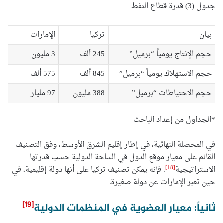
جدول (3) قدرة قطاع النفط
بيان
تركيا
الإمارات
حجم الإنتاج يومياً “برميل”
245 ألف
3 مليون
حجم الاستهلاك يومياً “برميل”
845 ألف
575 ألف
حجم الاحتياطات “برميل”
388 مليون
97 مليار
*الجداول من إعداد الباحث
في المحصلة النهائية، في إطار إقليم الشرق الأوسط، وفق التصنيف
القائم على معيار موقع الدول في الساحة الدولية حسب قدرتها
[18]
الاستراتيجية
. فإنه يمكن تصنيف تركيا على أنها دولة إقليمية، في
حين تعبر الإمارات عن دولة صغيرة.
[19]
ثانياً: معيار العضوية في المنظمات الدولية