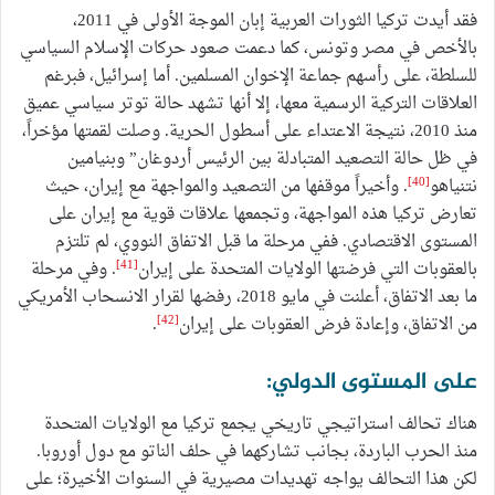
فقد أيدت تركيا الثورات العربية إبان الموجة الأولى في 2011،
بالأخص في مصر وتونس، كما دعمت صعود حركات الإسلام السياسي
للسلطة، على رأسهم جماعة الإخوان المسلمين. أما إسرائيل، فبرغم
العلاقات التركية الرسمية معها، إلا أنها تشهد حالة توتر سياسي عميق
منذ 2010، نتيجة الاعتداء على أسطول الحرية. وصلت لقمتها مؤخراً،
في ظل حالة التصعيد المتبادلة بين الرئيس أردوغان” وبنيامين
[40]
نتنياهو
. وأخيراً موقفها من التصعيد والمواجهة مع إيران، حيث
تعارض تركيا هذه المواجهة، وتجمعها علاقات قوية مع إيران على
المستوى الاقتصادي. ففي مرحلة ما قبل الاتفاق النووي، لم تلتزم
[41]
بالعقوبات التي فرضتها الولايات المتحدة على إيران
. وفي مرحلة
ما بعد الاتفاق، أعلنت في مايو 2018، رفضها لقرار الانسحاب الأمريكي
[42]
من الاتفاق، وإعادة فرض العقوبات على إيران
.
على المستوى الدولي:
هناك تحالف استراتيجي تاريخي يجمع تركيا مع الولايات المتحدة
منذ الحرب الباردة، بجانب تشاركهما في حلف الناتو مع دول أوروبا.
لكن هذا التحالف يواجه تهديدات مصيرية في السنوات الأخيرة؛ على