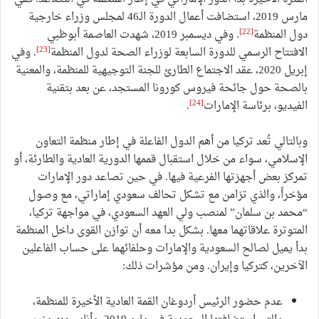
مارس 2019، استضافت أعمال الدورة الـ46 لمجلس وزراء خارجية
[22]
دول المنظمة
. وفي ديسمبر 2019، شهدت العاصمة أبوظبي
[23]
الافتتاح الرسمي للدورة السابعة لوزراء الصحة لدول المنظمة
. وفي
إبريل 2020، عقد الاجتماع الطارئ للجنة التوجيهية للمنظمة، والمعنية
بالصحة حول جائحة فيروس كورونا المستجد، عن بعد بتقنية
[24]
الفيديو، برئاسة الإمارات
.
وبالتالي تُعد تركيا من أهم الدول الفاعلة في إطار منظمة التعاون
الإسلامي، سواء من خلال استقبال قممها الدورية العادية والطارئة، أو
تمركز بعض أجهزتها الفرعية فيها. في حين تصاعد دور الإمارات
مؤخراً، والذي تزامن مع تشكل تحالف سعودي إماراتي، مع وصول
“محمد بن سلمان” لمنصب ولي العهد السعودي، في مواجهة تركيا،
المتوترة علاقاتهما معها. بشكل بدا معه أن توازن القوى داخل المنظمة
بدأ يميل لصالح السعودية والإمارات وحلفائهما على حساب الفاعلين
الآخرين، كتركيا وإيران. ومن مؤشرات ذلك:
عدم حضور الرئيس أردوغان القمة العادية الأخيرة للمنظمة،