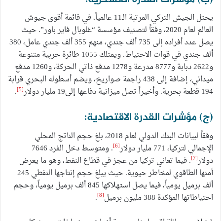
يحتل الجيش التركي المرتبة الـ11 عالمياً، في قائمة أقوى جيوش
العالم لعام 2020، وفقاً لتصنيف مؤسسة “غلوبال فاير باور”. حيث
يصل عدد أفراده إلى 735 ألف جندي، منهم 355 ألف جندي عامل، 380
ألف جندي في قوات الاحتياط. ويمتلك 1055 طائرة حربية متنوعة
و2622 دبابة و8777 مدرعة و1278 مدفع ذاتي الحركة، و1260 مدفع
ميداني، إضافة إلى 438 راجمة صواريخ، ويضم أسطوله البحري قرابة
[5]
194 قطعة بحرية. وأخيراً تصل ميزانية دفاعها إلى19 مليار دولار
.
(ج) مؤشرات القدرة الاقتصادية:
وفقاً لبيانات البنك الدولي لعام 2018، بلغ حجم الناتج المحلي
[6]
الإجمالي لتركيا، 771 مليار دولار
. ومتوسط دخل الفرد 7646
[7]
دولار
. فيما تعاني تركيا من عجز في قطاع النفط، وهو ما يعرض
أمنها الطاقوي لمخاطر حيوية. حيث يبلغ حجم إنتاجها النفطي 245
ألف برميل يومياً، فيما يصل استهلاكها 845 ألف برميل يومياً، وحجم
[8]
احتياطاتها المؤكدة 388 مليون برميل
.