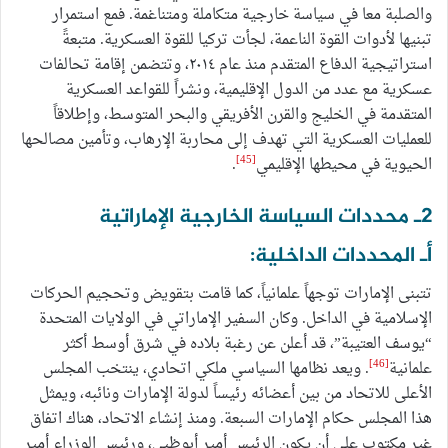
والصلبة معا في سياسة خارجية متكاملة ومتناغمة. فمع استمرار
تبنيها لأدوات القوة الناعمة، لجأت تركيا للقوة العسكرية. متبعةً
استراتيجية الدفاع المتقدم منذ عام ٢٠١٤، وتتضمن إقامة تحالفات
عسكرية مع عدد من الدول الإقليمية، ونشراً للقواعد العسكرية
المتقدمة في الخليج والقرن الأفريقي والبحر المتوسط، وإطلاقاً
للعمليات العسكرية التي تهدف إلى محاربة الإرهاب، وتأمين مصالحها
[45]
الحيوية في محيطها الإقليمي
.
2ـ محددات السياسة الخارجية الإماراتية
أـ المحددات الداخلية:
تتبنى الإمارات توجهاً علمانياً، كما قامت بتقويض وتحجيم الحركات
الإسلامية في الداخل. وكان السفير الإماراتي في الولايات المتحدة
“يوسف العتيبة”، قد أعلن عن رغبة بلاده في شرق أوسط أكثر
[46]
علمانية
. ويعد نظامها السياسي ملكي اتحادي، ينتخب المجلس
الأعلى للاتحاد من بين أعضائه رئيساً لدولة الإمارات ونائبه، ويمثل
هذا المجلس حكام الإمارات السبعة. ومنذ إنشاء الاتحاد، هناك اتفاق
غير مكتوب على أن يكون الرئيس أمير أبوظبي، ورئيس الوزراء أمير