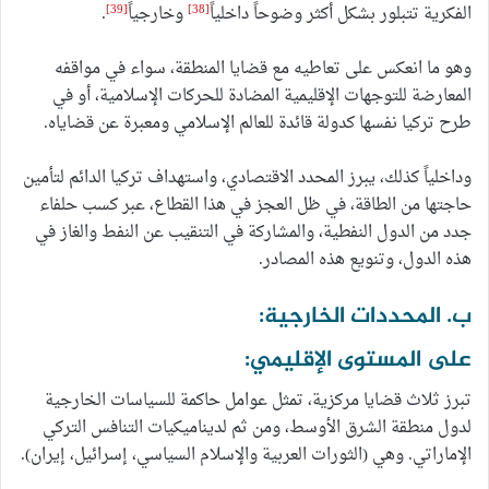
[39]
[38]
الفكرية تتبلور بشكل أكثر وضوحاً داخلياً
وخارجياً
.
وهو ما انعكس على تعاطيه مع قضايا المنطقة، سواء في مواقفه
المعارضة للتوجهات الإقليمية المضادة للحركات الإسلامية، أو في
طرح تركيا نفسها كدولة قائدة للعالم الإسلامي ومعبرة عن قضاياه.
وداخلياً كذلك، يبرز المحدد الاقتصادي، واستهداف تركيا الدائم لتأمين
حاجتها من الطاقة، في ظل العجز في هذا القطاع، عبر كسب حلفاء
جدد من الدول النفطية، والمشاركة في التنقيب عن النفط والغاز في
هذه الدول، وتنويع هذه المصادر.
ب. المحددات الخارجية:
على المستوى الإقليمي:
تبرز ثلاث قضايا مركزية، تمثل عوامل حاكمة للسياسات الخارجية
لدول منطقة الشرق الأوسط، ومن ثم لديناميكيات التنافس التركي
الإماراتي. وهي (الثورات العربية والإسلام السياسي، إسرائيل، إيران).