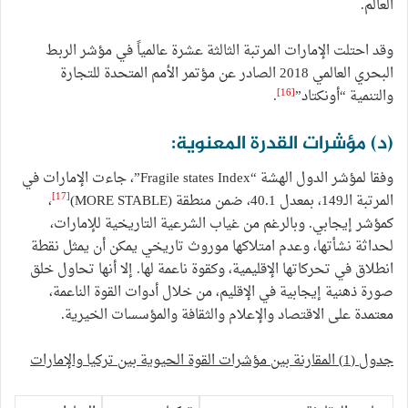
العالم.
وقد احتلت الإمارات المرتبة الثالثة عشرة عالمياً في مؤشر الربط
البحري العالمي 2018 الصادر عن مؤتمر الأمم المتحدة للتجارة
[16]
والتنمية “أونكتاد”
.
(د) مؤشرات القدرة المعنوية:
وفقا لمؤشر الدول الهشة “Fragile states Index”، جاءت الإمارات في
[17]
المرتبة الـ149، بمعدل 40.1، ضمن منطقة (MORE STABLE)
،
كمؤشر إيجابي. وبالرغم من غياب الشرعية التاريخية للإمارات،
لحداثة نشأتها، وعدم امتلاكها موروث تاريخي يمكن أن يمثل نقطة
انطلاق في تحركاتها الإقليمية، وكقوة ناعمة لها. إلا أنها تحاول خلق
صورة ذهنية إيجابية في الإقليم، من خلال أدوات القوة الناعمة،
معتمدة على الاقتصاد والإعلام والثقافة والمؤسسات الخيرية.
جدول (1) المقارنة بين مؤشرات القوة الحيوية بين تركيا والإمارات