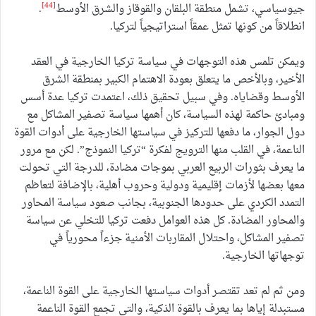
[44]
جيوسياسي، تشمل منطقة البلقان والقوقاز والشرق الأوسط
.
انطلاقاً من كونها تمثل عمقاً استراتيجياً لتركيا.
ويمكن تلمس هذه التوجهات في سياسة تركيا الخارجية في العقد
الأخير، وبالأخص ما يتعلق بعودة الاهتمام الكبير بمنطقة الشرق
الأوسط وقضاياه. وفي سبيل تحقيق ذلك، اعتمدت تركيا عدة أسس
ومبادئ حاكمة لهذه السياسة، كان أهمها سياسة تصفير المشاكل مع
دول الجوار، ما دفعها للتركيز في سياستها الخارجية على أدوات القوة
الناعمة، في القلب منها الترويج لفكرة “تركيا النموذج”. لكن مع مرور
ما يعرف بثورات الربيع العربي بموجات مضادة، للدرجة التي تحولت
معها بعضها لأزمات إقليمية ودولية وحروب أهلية، بالإضافة لتعاظم
التمدد الكردي على حدودها الجنوبية، بجانب صعود سياسة المحاور
والمحاور المضادة. كل هذه العوامل دفعت تركيا للتخلي عن سياسة
تصفير المشاكل، واحتلال المقاربات الأمنية جزءاً محورياً في
توجهاتها الخارجية.
ومن ثم لم تعد تقتصر أدوات سياستها الخارجية على القوة الناعمة،
مستبدلة إياها بما يعرف بالقوة الذكية، والتي تجمع القوة الناعمة