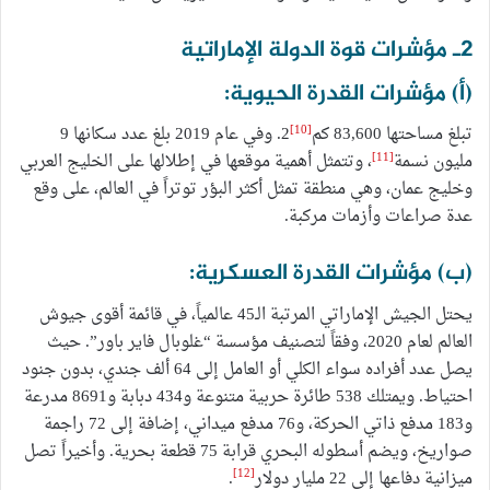
2ـ مؤشرات قوة الدولة الإماراتية
(أ) مؤشرات القدرة الحيوية:
[10]
تبلغ مساحتها 83,600 كم
2. وفي عام 2019 بلغ عدد سكانها 9
[11]
مليون نسمة
، وتتمثل أهمية موقعها في إطلالها على الخليج العربي
وخليج عمان، وهي منطقة تمثل أكثر البؤر توتراً في العالم، على وقع
عدة صراعات وأزمات مركبة.
(ب) مؤشرات القدرة العسكرية:
يحتل الجيش الإماراتي المرتبة الـ45 عالمياً، في قائمة أقوى جيوش
العالم لعام 2020، وفقاً لتصنيف مؤسسة “غلوبال فاير باور”. حيث
يصل عدد أفراده سواء الكلي أو العامل إلى 64 ألف جندي، بدون جنود
احتياط. ويمتلك 538 طائرة حربية متنوعة و434 دبابة و8691 مدرعة
و183 مدفع ذاتي الحركة، و76 مدفع ميداني، إضافة إلى 72 راجمة
صواريخ، ويضم أسطوله البحري قرابة 75 قطعة بحرية. وأخيراً تصل
[12]
ميزانية دفاعها إلى 22 مليار دولار
.