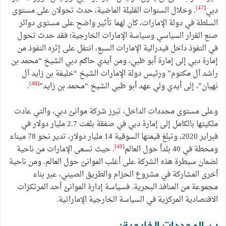
[47]
دبي
. وخلال السنوات القليلة الماضية، حدث تحولان على مستوى
السلطة في دولة الإمارات، كان لهما تأثير واضح على مستوى دوائر
صنع القرار السياسي وسياسة الإمارات الخارجية؛ فقد حدث تحول
في النفوذ داخل فيدرالية الإمارات السبع، انتقل على إثره النفوذ من
إمارة دبي إلى إمارة أبو ظبي، ومن أيدي حاكم دبي الشيخ “محمد بن
راشد آل مكتوم” ورئيس دولة الإمارات الشيخ “خليفة بن زايد آل
[48]
نهيان”، إلى أيدي ولي عهد أبو ظبي الشيخ “محمد بن زايد”
.
وعلى مستوى محددات الداخل، تبرز شركة موانئ دبي، والتي عادت
ملكيتها بالكامل إلى إمارة دبي في صفقة بلغت 2.7 مليار دولار في
فبراير 2020، وتبلغ قيمتها السوقية 14 مليار دولار، تدير نحو 78 ميناء
[49]
ومحطة في 40 بلداً حول العالم
. حيث تسعى الإمارات من ناحية
لضمان سيطرة هذه الشركة على أغلب الموانئ حول العالم. ومن ناحية
أخرى المشاركة في مشروع الحزام والطريق الصيني، عبر بناء
مجموعة من المنافذ البحرية. فسياسة إدارة الموانئ أحد المرتكزات
الاقتصادية المركزية في السياسة الخارجية الإماراتية.