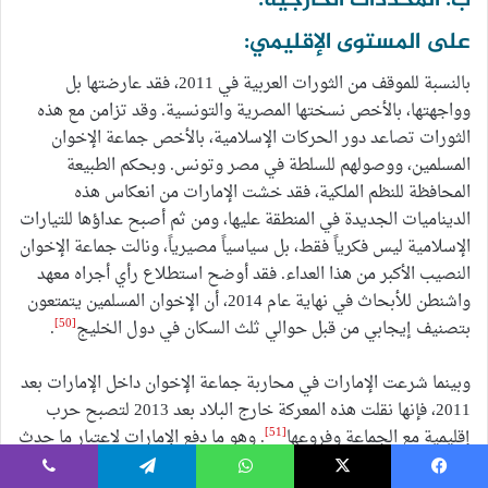
ب. المحددات الخارجية:
على المستوى الإقليمي:
بالنسبة للموقف من الثورات العربية في 2011، فقد عارضتها بل
وواجهتها، بالأخص نسختها المصرية والتونسية. وقد تزامن مع هذه
الثورات تصاعد دور الحركات الإسلامية، بالأخص جماعة الإخوان
المسلمين، ووصولهم للسلطة في مصر وتونس. وبحكم الطبيعة
المحافظة للنظم الملكية، فقد خشت الإمارات من انعكاس هذه
الديناميات الجديدة في المنطقة عليها، ومن ثم أصبح عداؤها للتيارات
الإسلامية ليس فكرياً فقط، بل سياسياً مصيرياً، ونالت جماعة الإخوان
النصيب الأكبر من هذا العداء. فقد أوضح استطلاع رأي أجراه معهد
واشنطن للأبحاث في نهاية عام 2014، أن الإخوان المسلمين يتمتعون
[50]
بتصنيف إيجابي من قبل حوالي ثلث السكان في دول الخليج
.
وبينما شرعت الإمارات في محاربة جماعة الإخوان داخل الإمارات بعد
2011، فإنها نقلت هذه المعركة خارج البلاد بعد 2013 لتصبح حرب
[51]
إقليمية مع الجماعة وفروعها
. وهو ما دفع الإمارات لاعتبار ما حدث
في مصر في 3 يوليو 2013 ثورة، فيما اعتبرته تركيا انقلاباً عسكرياً.
يسبوك
‫X
واتساب
تيلقرام
ڤايبر