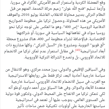
وقع المعضلة الكردية واستمرار الدعم الأمريكي للأكراد في سوريا،
وأزمة تسليم “فتح الله غولن” زعيم حركة الخدمة، المتهم من قبل
النظام التركي بتدبير محاولة الانقلاب الفاشلة يوليو 2016، والموقف
الأمريكي من هذه المحاولة، وحصول تركيا على منظومة الصواريخ
الدفاعية الروسية “إس 400”. وهو ما انعكس على توجه تركيا نحو
روسيا سواء في تفاهماتهما السياسية في سوريا، أو شراكتهما
الاقتصادية. فبالإضافة لشراء منظومة اس 400، هناك مشروع محطة
“أق قويو” النووية، ومشروع غاز “السيل التركي”، وكلها مشاريع ذات
[43]
أبعاد استراتيجية
. في مقابل استمرار عدم تمكن تركيا من الانضمام
للاتحاد الأوروبي، بل وتصدع الشراكة التركية الأوروبية.
وفي السياقين الإقليمي والدولي، يبرز محدد مركزي، وهو الانتقال من
سياسة خارجية أحادية البعد، تركز فقط على روابطها الاستراتيجية
مع الغرب، في سبيل الانضمام للاتحاد الأوروبي، لسياسة خارجية
متعددة الأبعاد والدوائر. وفي هذا السياق يرى أحمد داوود أوغلو أنه
لكي تتمكن تركيا من الانفتاح على المحيط الدولي، ولتكون قوة دولية
على المستوى العالمي، يتوجب عليها أن تعتمد في استراتيجية
سياستها الخارجية على أولويات تكتيكية ضمن ساحات تأثير