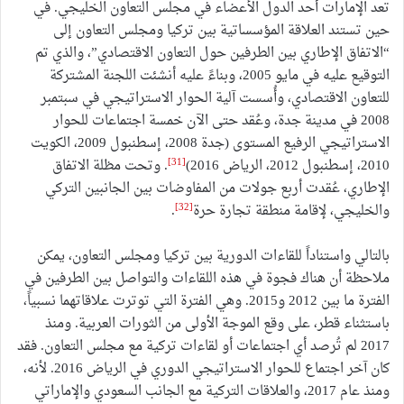
تعد الإمارات أحد الدول الأعضاء في مجلس التعاون الخليجي. في
حين تستند العلاقة المؤسساتية بين تركيا ومجلس التعاون إلى
“الاتفاق الإطاري بين الطرفين حول التعاون الاقتصادي”، والذي تم
التوقيع عليه في مايو 2005، وبناءً عليه أنشئت اللجنة المشتركة
للتعاون الاقتصادي، وأُسست آلية الحوار الاستراتيجي في سبتمبر
2008 في مدينة جدة، وعُقد حتى الآن خمسة اجتماعات للحوار
الاستراتيجي الرفيع المستوى (جدة 2008، إسطنبول 2009، الكويت
[31]
2010، إسطنبول 2012، الرياض 2016)
. وتحت مظلة الاتفاق
الإطاري، عُقدت أربع جولات من المفاوضات بين الجانبين التركي
[32]
والخليجي، لإقامة منطقة تجارة حرة
.
بالتالي واستناداً للقاءات الدورية بين تركيا ومجلس التعاون، يمكن
ملاحظة أن هناك فجوة في هذه اللقاءات والتواصل بين الطرفين في
الفترة ما بين 2012 و2015. وهي الفترة التي توترت علاقاتهما نسبياً،
باستثناء قطر، على وقع الموجة الأولى من الثورات العربية. ومنذ
2017 لم تُرصد أي اجتماعات أو لقاءات تركية مع مجلس التعاون. فقد
كان آخر اجتماع للحوار الاستراتيجي الدوري في الرياض 2016. لأنه،
ومنذ عام 2017، والعلاقات التركية مع الجانب السعودي والإماراتي