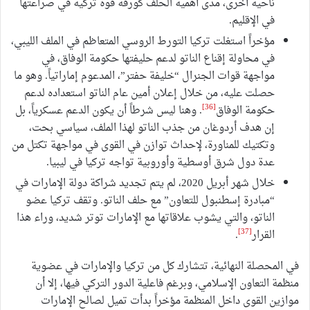
ناحية أخرى، مدى أهمية الحلف كورقة قوة تركية في صراعتها
في الإقليم.
مؤخراً استغلت تركيا التورط الروسي المتعاظم في الملف الليبي،
في محاولة إقناع الناتو لدعم حليفتها حكومة الوفاق، في
مواجهة قوات الجنرال “خليفة حفتر”، المدعوم إماراتياً. وهو ما
حصلت عليه، من خلال إعلان أمين عام الناتو استعداده لدعم
[36]
حكومة الوفاق
. وهنا ليس شرطاً أن يكون الدعم عسكرياً، بل
إن هدف أردوغان من جذب الناتو لهذا الملف، سياسي بحت،
وتكتيك للمناورة، لإحداث توازن في القوى في مواجهة تكتل من
عدة دول شرق أوسطية وأوروبية تواجه تركيا في ليبيا.
خلال شهر أبريل 2020، لم يتم تجديد شراكة دولة الإمارات في
“مبادرة إسطنبول للتعاون” مع حلف الناتو. وتقف تركيا عضو
الناتو، والتي يشوب علاقاتها مع الإمارات توتر شديد، وراء هذا
[37]
القرار
.
في المحصلة النهائية، تتشارك كل من تركيا والإمارات في عضوية
منظمة التعاون الإسلامي، وبرغم فاعلية الدور التركي فيها، إلا أن
موازين القوى داخل المنظمة مؤخراً بدأت تميل لصالح الإمارات