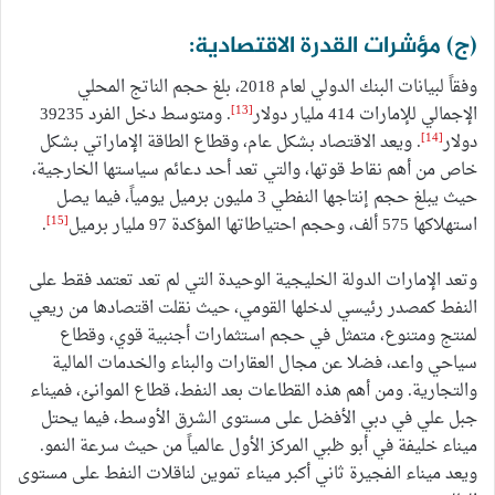
(ج) مؤشرات القدرة الاقتصادية:
وفقاً لبيانات البنك الدولي لعام 2018، بلغ حجم الناتج المحلي
[13]
الإجمالي للإمارات 414 مليار دولار
. ومتوسط دخل الفرد 39235
[14]
دولار
. ويعد الاقتصاد بشكل عام، وقطاع الطاقة الإماراتي بشكل
خاص من أهم نقاط قوتها، والتي تعد أحد دعائم سياستها الخارجية،
حيث يبلغ حجم إنتاجها النفطي 3 مليون برميل يومياً، فيما يصل
[15]
استهلاكها 575 ألف، وحجم احتياطاتها المؤكدة 97 مليار برميل
.
وتعد الإمارات الدولة الخليجية الوحيدة التي لم تعد تعتمد فقط على
النفط كمصدر رئيسي لدخلها القومي، حيث نقلت اقتصادها من ريعي
لمنتج ومتنوع، متمثل في حجم استثمارات أجنبية قوي، وقطاع
سياحي واعد، فضلا عن مجال العقارات والبناء والخدمات المالية
والتجارية. ومن أهم هذه القطاعات بعد النفط، قطاع الموانئ، فميناء
جبل علي في دبي الأفضل على مستوى الشرق الأوسط، فيما يحتل
ميناء خليفة في أبو ظبي المركز الأول عالمياً من حيث سرعة النمو.
ويعد ميناء الفجيرة ثاني أكبر ميناء تموين لناقلات النفط على مستوى