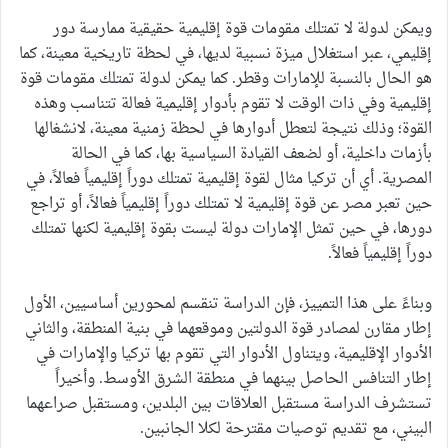
ويمكن لدولة لا تمتلك مقومات قوة إقليمية حقيقية ممارسة دور
إقليمي، عبر استغلال ميزة نسبية لديها، في لحظة تاريخية معينة، كما
هو الحال بالنسبة للإمارات وقطر. كما يمكن لدولة تمتلك مقومات قوة
إقليمية وفي ذات الوقت لا تقوم بأدوار إقليمية فعالة تتناسب وهذه
القوة؛ وذلك نتيجة لتعطل أدوارها في لحظة زمنية معينة، لانشغالها
بأزمات داخلية، أو لضعف القيادة السياسية بها، كما في الحالة
المصرية. أي أن تركيا مثال لقوة إقليمية تمتلك دوراً إقليمياً فعالاً، في
حين تعبر مصر عن قوة إقليمية لا تمتلك دوراً إقليمياً فعالاً، أو تراجع
دورها، في حين تمثل الإمارات دولة ليست بقوة إقليمية لكنها تمتلك
دوراً إقليمياً فعالاً.
وبناءً على هذا التمييز، فإن الدراسة تنقسم لمحورين أساسيين، الأول
إطار مقارن لمصادر قوة الدولتين وموقعهما في بنية المنطقة، والثاني
الأدوار الإقليمية، ويتناول الأدوار التي تقوم بها تركيا والإمارات في
إطار التنافس الحاصل بينهما في منطقة الشرق الأوسط. وأخيراً
تستشرف الدراسة مستقبل العلاقات بين البلدين، ومستقبل صراعهما
البيني، مع تقديم توصيات مقترحة لكلا الجانبين.