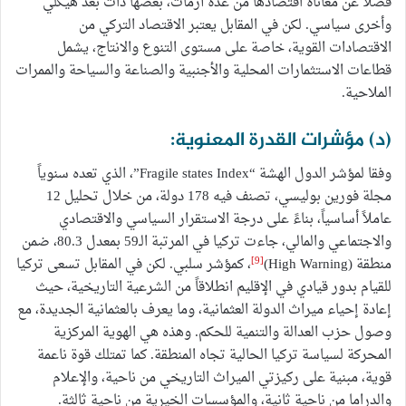
فضلا عن معاناة اقتصادها من عدة أزمات، بعضها ذات بعد هيكلي
وأخرى سياسي. لكن في المقابل يعتبر الاقتصاد التركي من
الاقتصادات القوية، خاصة على مستوى التنوع والانتاج، يشمل
قطاعات الاستثمارات المحلية والأجنبية والصناعة والسياحة والممرات
الملاحية.
(د) مؤشرات القدرة المعنوية:
وفقا لمؤشر الدول الهشة “Fragile states Index”، الذي تعده سنوياً
مجلة فورين بوليسي، تصنف فيه 178 دولة، من خلال تحليل 12
عاملاً أساسياً، بناءً على درجة الاستقرار السياسي والاقتصادي
والاجتماعي والمالي، جاءت تركيا في المرتبة الـ59 بمعدل 80.3، ضمن
[9]
منطقة (High Warning)
، كمؤشر سلبي. لكن في المقابل تسعى تركيا
للقيام بدور قيادي في الإقليم انطلاقاً من الشرعية التاريخية، حيث
إعادة إحياء ميراث الدولة العثمانية، وما يعرف بالعثمانية الجديدة، مع
وصول حزب العدالة والتنمية للحكم. وهذه هي الهوية المركزية
المحركة لسياسة تركيا الحالية تجاه المنطقة. كما تمتلك قوة ناعمة
قوية، مبنية على ركيزتي الميراث التاريخي من ناحية، والإعلام
والدراما من ناحية ثانية، والمؤسسات الخيرية من ناحية ثالثة.