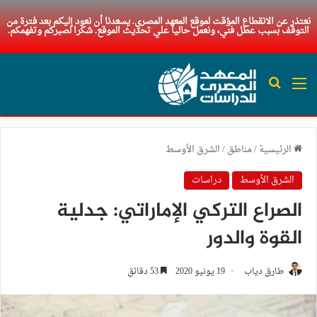
نعتذر عن الانقطاع المؤقت لموقع المعهد المصري. يسعدنا أن نعود إليكم بعد فترة من
التوقف بسبب عطل فني، ونعمل حاليا علي تحديث الموقع. شكرا لصبركم وتفهمكم.
القائمة
بحث عن
الرئيسية
/
مناطق
/
الشرق الأوسط
الشرق الأوسط
دراسات
الصراع التركي الإماراتي: جدلية
القوة والدور
طارق دياب
19 يونيو 2020
53 دقائق