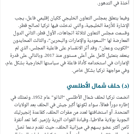
آخذة في التدهور.
وفيما يتعلق بمجلس التعاون الخليجي ككيان إقليمي فاعل، يجب
الإشارة للأزمة الخليجية، والتي تدخلت فيها تركيا لصالح قطر.
وقسمت مجلس التعاون لثلاثة اتجاهات، الأول قطر، الثاني الدول
المعارضة لها “السعودية والإمارات والبحرين”، والثالث المحايدون
“الكويت وعمان”. وقد أثر الانقسام على فاعلية المجلس، الذي لم
ينعقد بتمثيل كامل على أعلى مستوى منذ 2017. وبالتالي على قدرة
الإمارات في استخدامه كأداة فاعلة في سياستها الخارجية بشكل عام،
وفي مواجهة تركيا بشكل خاص.
(د) حلف شمال الأطلسي
انضمت تركيا لحلف شمال الأطلسي “الناتو” عام 1952. وتمتلك في
إطاره دوراً فعالاً، سواء لكونها أكبر جيش في الحلف بعد الولايات
المتحدة. أو استضافتها لعدد من مقرات الحلف، كقاعدة إنجيرليك
الجوية بولاية مالاطيا، وقيادة القوات البرية بإزمير. كما تعد أنقرة
ثامن أكثر عضو يسهم في ميزانية الحلف، حيث تقدم دعما تصل