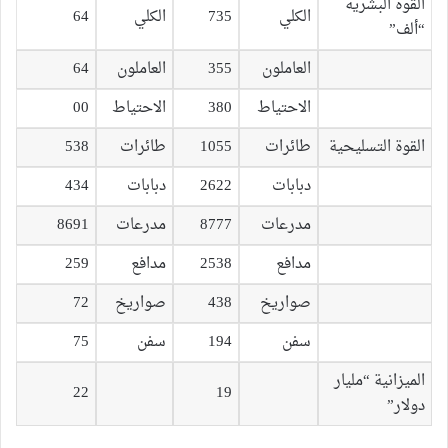
القوة البشرية
الكلي
735
الكلي
64
“ألف”
العاملون
355
العاملون
64
الاحتياط
380
الاحتياط
00
القوة التسليحية
طائرات
1055
طائرات
538
دبابات
2622
دبابات
434
مدرعات
8777
مدرعات
8691
مدافع
2538
مدافع
259
صواريخ
438
صواريخ
72
سفن
194
سفن
75
الميزانية “مليار
22
19
دولار”