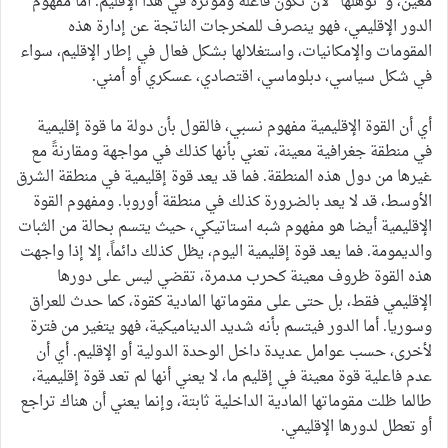
معين، و”تؤهلها” لأن تكون فاعلة ومؤثرة في هذا الإقليم. أما مفهوم
الدور الإقليمي، فهو ينصرف للمخرجات الناتجة عن إدارة هذه
المقومات والإمكانيات، واستغلالها بشكل فعال في إطار الإقليم، سواء
في شكل سياسي، دبلوماسي، اقتصادي، عسكري أو أمني.
أي أن القوة الإقليمية مفهوم نسبي، فالقول بأن دولة ما قوة إقليمية
في منطقة جغرافية معينة، تعني بأنها كذلك في مواجهة ومقارنةً مع
غيرها من دول هذه المنطقة. فما قد يعد قوة إقليمية في منطقة الشرق
الأوسط، قد لا يعد بالضرورة كذلك في منطقة أوروبا. ومفهوم القوة
الإقليمية أيضا هو مفهوم شبه استاتيكي، حيث يتسم بحالة من الثبات
والديمومة. فما يعد قوة إقليمية اليوم، يظل كذلك دائماً، إلا إذا واجهت
هذه القوة ظروف معينة كحرب مدمرة، تقضي ليس على دورها
الإقليمي فقط، بل حتى على مقوماتها المادية كقوة، كما حدث للعراق
وسوريا. أما الدور فيتسم بأنه شديد الديناميكية، فهو يتغير من فترة
لأخرى، حسب عوامل عديدة داخل الوحدة الدولية أو الإقليم. أي أن
عدم فاعلية قوة معينة في إقليم ما، لا يعني أنها لم تعد قوة إقليمية،
طالما ظلت مقوماتها المادية الداخلية ثابتة، وإنما يعني أن هناك تراجع
أو تعطل لدورها الإقليمي.