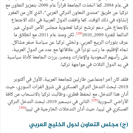
في عام 2004. كما اتخذت الجامعة قراراً عام 2006، بتعزيز التعاون مع
تركيا عن طريق “منتدى التعاون التركي العربي”، الذي كان من المقرر
إنشاؤه في ذلك الوقت. كما وافقت الدول العربية في ذلك الاجتماع
بالإجماع على دعم ترشح تركيا لعضوية مجلس الأمن الدولي غير
[28]
الدائمة للفترة 2009_2010
. لكن ومنذ عام 2011، مع انطلاق ما
عرف بثورات الربيع العربي، وتخلي تركيا عن سياسة صفر مشاكل
تجاه الإقليم، ما رتب توتراً في علاقاتها مع عدد من الدول العربية،
على رأسهم السعودية والإمارات ومصر، برزت الجامعة كأداة سياسية
في يد الدول الثلاث في مواجهة تركيا.
فلقد كان آخر اجتماعين طارئين للجامعة العربية، الأول في أكتوبر
2019، لبحث التدخل التركي العسكري في شرق الفرات السوري، حيث
أدان هذا التدخل، مع تحفظ قطري، وطالبت تركيا بالانسحاب من كافة
[29]
الأراضي السورية
. الثاني في ديسمبر 2019، لبحث التدخل التركي
[30]
العسكري في ليبيا، حيث أدان التدخلات الخارجية في ليبيا
.
(ج) مجلس التعاون لدول الخليج العربي