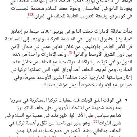
قيمته الى 90 مليون يورو. وأخيراً قدمت تركيا إسهامات للبعثة التي
يقودها الناتو في أفغانستان، ولقوة حفظ السلام متعددة الجنسيات
[33]
في كوسوفو، ولبعثة التدريب التابعة للحلف في العراق
.
بدأت علاقة الإمارات بحلف الناتو في يونيو 2004، حينما تم إطلاق
“مبادرة إستانبول للتعاون” في العاصمة التركية، وتهدف إلى المساهمة
في الأمن العالمي والإقليمي، من خلال تعاون عملي في مجال الأمن
[34]
بين دول الشرق الأوسط والناتو
. وتعد الإمارات واحدة من هذه
الدول، والتي ترتبط بشراكة استراتيجية مع الحلف من خلال هذه
المبادرة. ومن ثم يعد الحلف أحد أوراق القوة التي تمتلكها تركيا في
إطار سياستها الخارجية تجاه منطقة الشرق الأوسط عموماً، وفي
صراعها مع الإمارات خصوصاً. ومن مؤشرات ذلك:
في الوقت الذي قوبلت فيه عمليات تركيا العسكرية في سوريا
بمعارضة شديدة من الاتحاد الأوروبي، فإن حلف الناتو برز
كداعم سياسي على الأقل لها. ظهر ذلك في عملية نبع السلام في
[35]
شرق الفرات
. وهو يعبر من ناحية عن ثقل وأهمية تركيا في
الحلف، وبالتالي رغبة الأخير في عدم خسارته لتركيا. ومن