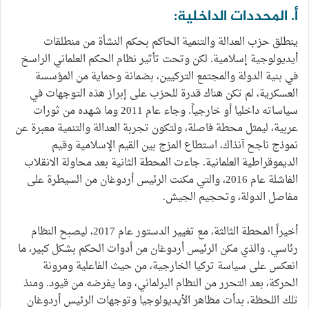
أ. المحددات الداخلية:
ينطلق حزب العدالة والتنمية الحاكم بحكم النشأة من منطلقات
أيديولوجية إسلامية. لكن وتحت تأثير نظام الحكم العلماني الراسخ
في بنية الدولة والمجتمع التركيين، بضمانة وحماية من المؤسسة
العسكرية، لم تكن هناك قدرة للحزب على إبراز هذه التوجهات في
سياساته داخليا أو خارجياً. وجاء عام 2011 وما شهده من ثورات
عربية، ليمثل محطة فاصلة، ولتكون تجربة العدالة والتنمية معبرة عن
نموذج ناجح آنذاك، استطاع المزج بين القيم الإسلامية وقيم
الديموقراطية العلمانية. جاءت المحطة الثانية بعد محاولة الانقلاب
الفاشلة عام 2016، والتي مكنت الرئيس أردوغان من السيطرة على
مفاصل الدولة، وتحجيم الجيش.
أخيراً المحطة الثالثة، مع تغيير الدستور عام 2017، ليصبح النظام
رئاسي. والذي مكن الرئيس أردوغان من أدوات الحكم بشكل كبير، ما
انعكس على سياسة تركيا الخارجية، من حيث الفاعلية ومرونة
الحركة، بعد التحرر من النظام البرلماني، وما يفرضه من قيود. ومنذ
تلك اللحظة، بدأت مظاهر الأيديولوجيا وتوجهات الرئيس أردوغان