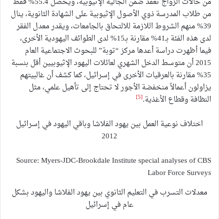
من حالات الزواج تعقد ضمن الجالية الإثيوبية، ويحصل 55.4% فقط
من طلاب المدرسة ذوي الأصول الإثيوبية على الشهادة الثانوية، ينال
39% منهم الشروط اللازمة للالتحاق بالجامعات، ويقدر معدل الفقر
لدى هذه الفئة بـ41% مقارنة بـ15% لدى الطوائف اليهودية الأخرى،
فيما أظهرت دراسة أعدها مركز “توبة” للبحوث الاجتماعية العام
2015 أن متوسط الدخل الشهري لعائلات اليهود الإثيوبيين أقل بنسبة
35% مقارنة بالعرقيات الأخرى في إسرائيل، كما كشف أن غالبيتهم
يزاولون أعمالاً منخفضة الأجور لا تحتاج إلى تأهيل علمي، مثل
[5]
النظافة وقطاع الأغذية.
اختلاف نوعية العمل بين يهود الفلاشا وباقي اليهود في إسرائيل
2012
Source: Myers-JDC-Brookdale Institute special analyses of CBS
Labor Force Surveys
معدلات التسرب في التعليم الثانوي بين يهود الفلاشا واليهود بشكل
عام في إسرائيل