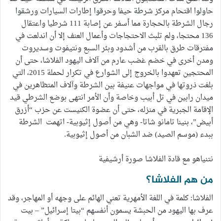
حاولوا اقتحام مركز شرطة حيفا وحرقوا إطارات السيارات ورشقوا
رجال الشرطة بالحجارة مما أسفر عن إصابة 111 شرطيا واعتقال
136 محتجا، ولم تلبث الاحتجاجات وأعمال العنف إلا أن اندلعت في
مفترقات طرق بالقرب من أشدود وبئر السبع ونتيفوت وسديروت
ومدن أخرى في خضم غضب عارم من آلاف اليهود الفلاشا، حتى أن
المحتجين تعهدوا بالخروج إلى الشوارع في تكرار لحملة 2015، التي
بلغت ذروتها في مواجهات عنيفة بين الشرطة وآلاف المتظاهرين في
ميدان رابين في تل أبيب وخاصة وأن الأمر انتهى بوضع الشرطي قيد
الإقامة الجبرية في منزله، حتى أن عضوة الكنيست عن حزب “أزرق
أبيض”، بنينا تامانو شاتا- وهي من أصول إثيوبية- اتهمت الشرطة
ببدء (موسم الصيد) ضد الشبان من أصول إثيوبية.
نتنياهو مع قادة الفلاشا صورة أرشيفية
من هم الفلاشا؟
الفلاشا: كلمة في اللغة الأمهرية تعني الهائم على وجهه أو المهاجر، وقد
عرف بها اليهود من الحبشة يسمون أنفسهم “بيتا إسرائيل” – بيت