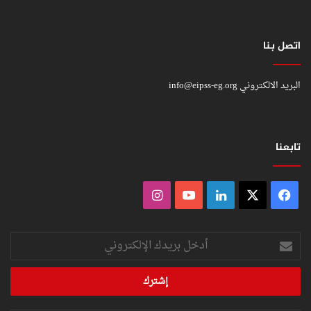
اتصل بنا
البريد الالكتروني
info@eipss-eg.org
تابعنا
فيسبوك
‫X
لينكدإن
‫YouTube
انستقرام
أدخل
بريدك
الإلكتروني