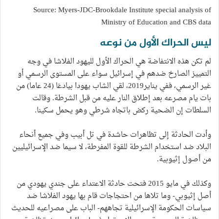
Source: Myers-JDC-Brookdale Institute special analysis of
Ministry of Education and CBS data
ليس الحراك الأول من نوعه
لم تكن هذه الانتفاضة هي الحراك الأول لليهود الفلاشا في وجه
التمييز الصارخ ضدهم في إسرائيل سواء على المستوى الرسمي أو
غير الرسمي، ففي يناير2019، لقي الشاب يهودا بيادغا (24 عاما) من
بات يام مصرعه بعد إطلاق النار عليه من قبل الشرطة. وقالت
السلطات إن الضحية ركض باتجاه شرطي وهو يحمل سكينا.
وأدت الحادثة إلى تظاهرات حاشدة في تل أبيب وفي جميع أنحاء
البلاد ضد استخدام الشرطة للقوة المفرطة، لا سيما ضد الإسرائيليين
من أصول إثيوبية.
وكذلك في مايو 2015 فتحت حادثة الاعتداء على جندي يهودي من
أصل إثيوبي- وما تلاها من احتجاجات قام بها يهود الفلاشا ضد
سياسات الحكومة الإسرائيلية تجاههم- الباب على مصراعيه للحديث