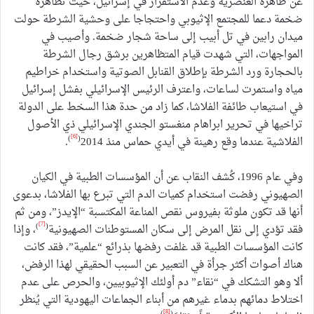
عن ظاهرة العنصرية وعدم الاستقرار في إسرائيل، حيث تظاهرة
ضخمة دعما للمجتمع الإثيوبي واحتجاجا على وحشية الشرطة حولت
ميدان رابين في تل أبيب إلى ساحة شجار ضخمة. وأصيب في
المواجهات، التي شهدت قيام المتظاهرين برشق رجال الشرطة
بالحجارة ورد الشرطة بإطلاق القنابل الصوتية واستخدام خراطيم
مياه واستمرت لساعات، واعترف الرئيس الإسرائيلي بفشل إسرائيل
في استيعاب طائفة الفلاشا، كما زاد من حدة هذا السخط على الدولة
تراخيها في تحرير ابراهام منغستو الجندي الإسرائيلي ذي الأصول
[6]
)
(
الفلاشية عندما وقع رهينة في أيدي حماس منذ 2014
.
وفي عام 1996، كُشف النقاب عن أن المؤسسات الطبية في الكيان
الصهيوني رفضت استخدام كميات الدم التي تبرع بها الفلاشا، بدعوى
أنها قد تكون ملوثة بفيروس نقص المناعة المكتسبة “الإيدز”، ومن ثم
[7]
)
(
فقد تؤدي إلى نقل المرض إلى سكان المستوطنات الصهيونية
، وإذا
كانت المؤسسات الطبية قد غلفت رفضها بذرائع “علمية”، فقد كانت
هناك أصوات أكثر جرأة في التعبير عن السبب الحقيقي لهذا الرفض،
ألا وهو التشكك في “نقاء” دم أولئك الإثيوبيين، والحرص على عدم
اختلاط دمائهم بدماء غيرهم من أبناء الجماعات اليهودية التي يُنظر
[8]
)
(