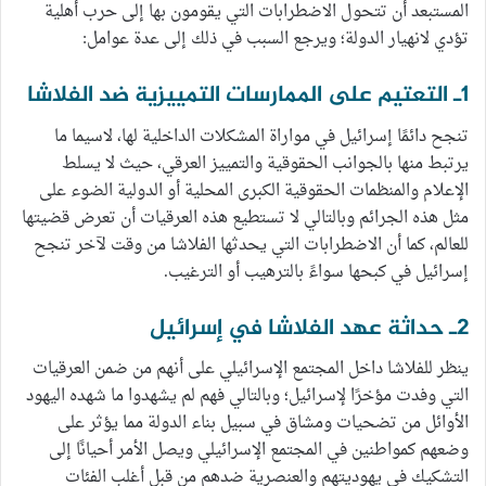
المستبعد أن تتحول الاضطرابات التي يقومون بها إلى حرب أهلية
تؤدي لانهيار الدولة؛ ويرجع السبب في ذلك إلى عدة عوامل:
1ـ التعتيم على الممارسات التمييزية ضد الفلاشا
تنجح دائمًا إسرائيل في مواراة المشكلات الداخلية لها، لاسيما ما
يرتبط منها بالجوانب الحقوقية والتمييز العرقي، حيث لا يسلط
الإعلام والمنظمات الحقوقية الكبرى المحلية أو الدولية الضوء على
مثل هذه الجرائم وبالتالي لا تستطيع هذه العرقيات أن تعرض قضيتها
للعالم، كما أن الاضطرابات التي يحدثها الفلاشا من وقت لآخر تنجح
إسرائيل في كبحها سواءً بالترهيب أو الترغيب.
2ـ حداثة عهد الفلاشا في إسرائيل
ينظر للفلاشا داخل المجتمع الإسرائيلي على أنهم من ضمن العرقيات
التي وفدت مؤخرًا لإسرائيل؛ وبالتالي فهم لم يشهدوا ما شهده اليهود
الأوائل من تضحيات ومشاق في سبيل بناء الدولة مما يؤثر على
وضعهم كمواطنين في المجتمع الإسرائيلي ويصل الأمر أحيانًا إلى
التشكيك في يهوديتهم والعنصرية ضدهم من قبل أغلب الفئات