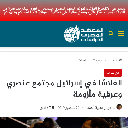
نعتذر عن الانقطاع المؤقت لموقع المعهد المصري. يسعدنا أن نعود إليكم بعد فترة من
التوقف بسبب عطل فني، ونعمل حاليا علي تحديث الموقع. شكرا لصبركم وتفهمكم.
القائمة
بحث عن
الرئيسية
/
بحوث
/
دراسات
دراسات
الفلاشا في إسرائيل مجتمع عنصري
وعرقية مأزومة
د. فرناز عطية أحمد
22 سبتمبر 2019
7 دقائق