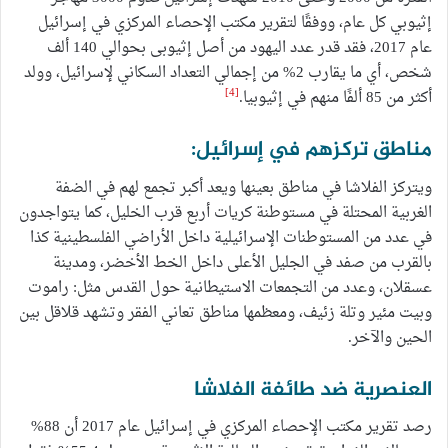
إثيوبي كل عام، ووفقًا لتقرير مكتب الإحصاء المركزي في إسرائيل
عام 2017، فقد قدر عدد اليهود من أصل إثيوبى بحوالي 140 ألف
شخص، أي ما يقارب 2% من إجمالي التعداد السكاني لإسرائيل، وولد
[4]
أكثر من 85 ألفًا منهم في إثيوبيا.
مناطق تركزهم في إسرائيل:
ويتركز الفلاشا في مناطق بعينها ويعد أكبر تجمع لهم في الضفة
الغربية المحتلة في مستوطنة كريات أربع قرب الخليل، كما يتواجدون
في عدد من المستوطنات الإسرائيلية داخل الأراضي الفلسطينية كذا
بالقرب من صفد في الجليل الأعلى داخل الخط الأخضر، ومدينة
عسقلان، وعدد من التجمعات الاستيطانية حول القدس مثل: راموت
وبيت مئير وتلة زئيف، ومعظمها مناطق تعاني الفقر وتشهد قلاقل بين
الحين والآخر.
العنصرية ضد طائفة الفلاشا
رصد تقرير مكتب الإحصاء المركزي في إسرائيل عام 2017 أن 88%