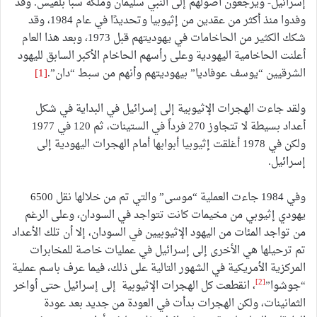
إسرائيل- ويرجعون أصولهم إلى النبي سليمان وملكة سبأ بلقيس. وقد
وفدوا منذ أكثر من عقدين من إثيوبيا وتحديدًا في عام 1984، وقد
شكك الكثير من الحاخامات في يهوديتهم قبل 1973، وبعد هذا العام
أعلنت الحاخامية اليهودية وعلى رأسهم الحاخام الأكبر السابق لليهود
الشرقيين “يوسف عوفاديا” بيهوديتهم وأنهم من سبط “دان”.
[1]
ولقد جاءت الهجرات الإثيوبية إلى إسرائيل في البداية في شكل
أعداد بسيطة لا تتجاوز 270 فرداً في الستينات، ثم 120 في 1977
ولكن في 1978 أغلقت إثيوبيا أبوابها أمام الهجرات اليهودية إلى
إسرائيل.
وفي 1984 جاءت العملية “موسى” والتي تم من خلالها نقل 6500
يهودي إثيوبي من مخيمات كانت تتواجد في السودان، وعلى الرغم
من تواجد المئات من اليهود الإثيوبيين في السودان، إلا أن تلك الأعداد
تم ترحيلها هي الأخرى إلى إسرائيل في عمليات خاصة للمخابرات
المركزية الأمريكية في الشهور التالية على ذلك، فيما عرف باسم عملية
[2]
“جوشوا”
، انقطعت كل الهجرات الإثيوبية إلى إسرائيل حتى أواخر
الثمانينات، ولكن الهجرات بدأت في العودة من جديد بعد عودة