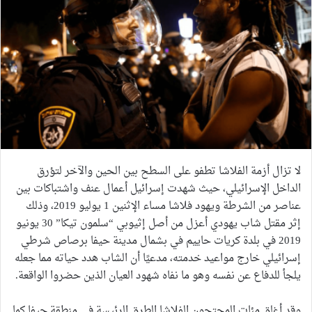
لا تزال أزمة الفلاشا تطفو على السطح بين الحين والآخر لتؤرق
الداخل الإسرائيلي، حيث شهدت إسرائيل أعمال عنف واشتباكات بين
عناصر من الشرطة ويهود فلاشا مساء الإثنين 1 يوليو 2019، وذلك
إثر مقتل شاب يهودي أعزل من أصل إثيوبي “سلمون تيكا” 30 يونيو
2019 في بلدة كريات حاييم في بشمال مدينة حيفا برصاص شرطي
إسرائيلي خارج مواعيد خدمته، مدعيًا أن الشاب هدد حياته مما جعله
يلجأ للدفاع عن نفسه وهو ما نفاه شهود العيان الذين حضروا الواقعة.
وقد أغلق مئات المحتجون الفلاشا الطرق الرئيسة في منطقة حيفا كما