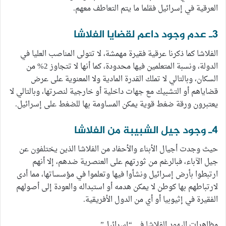
العرقية في إسرائيل فقلما ما يتم التعاطف معهم.
3ـ عدم وجود داعم لقضايا الفلاشا
الفلاشا كما ذكرنا عرقية فقيرة مهمشة، لا تتولى المناصب العليا في
الدولة، ونسبة المتعلمين فيها محدودة، كما أنها لا تتجاوز 2% من
السكان، وبالتالي لا تملك القدرة المادية ولا المعنوية على عرض
قضاياهم أو التشبيك مع جهات داخلية أو خارجية لنصرتها، وبالتالي لا
يعتبرون ورقة ضغط قوية يمكن المساومة بها للضغط على إسرائيل.
4ـ وجود جيل الشبيبة من الفلاشا
حيث وجدت أجيال الأبناء والأحفاد من الفلاشا الذين يختلفون عن
جيل الآباء، فبالرغم من ثورتهم على العنصرية ضدهم، إلا أنهم
ارتبطوا بأرض إسرائيل ونشأوا فيها وتعلموا في مؤسساتها، مما أدى
لارتباطهم بها كوطن لا يمكن هدمه أو استبداله والعودة إلى أصولهم
الفقيرة في إثيوبيا أو أي من الدول الأفريقية.
مظاهرات اليهود الفلاشا في “إسرائيل”