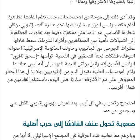
إليها باعتبارها الأكثر رقياً ونقاءً
.
وقد أدى ذلك إلى موجة من الاحتجاجات، حيث نظم الفلاشا مظاهرة
أمام مكتب رئيس الوزراء، شارك فيها نحو عشرة آلاف إثيوبي، وكان
شعارها الأساسي هو “دمنا مثل دمكم”، وفيما بعد تطورت المظاهرة
إلى اشتباكات دامية بين المتظاهرين وأفراد الشرطة، سقط خلالها
عشرات الجرحى من الجانبين، وحاولت الحكومة الإسرائيلية احتواء
الموقف، فشكلت لجنة للتحقيق في القضية، ترأسها “إسحق نافون”
الرئيس الأسبق لإسرائيل، ولكن اللجنة انتهت إلى أنه ليس هناك ما
يلزم المؤسسات الطبية بقبول الدم من الإثيوبيين، ولا يزال هذا الحظر
المفروض على دم “الأفارقة” ساريًا حتى اليوم، باستثناء القادمين من
شمال أفريقيا.
احتجاج وتخريب في تل أبيب بعد تعرض يهودي إثيوبي للقتل علي
يد جندي عن عمد
صعوبة تحول عنف الفلاشا إلى حرب أهلية
وبالرغم مما تعانيه هذه العرقية في المجتمع الإسرائيلي إلا أنها من