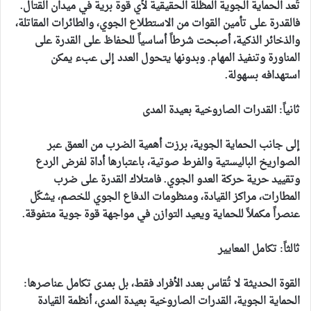
تُعد الحماية الجوية المظلة الحقيقية لأي قوة برية في ميدان القتال.
فالقدرة على تأمين القوات من الاستطلاع الجوي، والطائرات المقاتلة،
والذخائر الذكية، أصبحت شرطاً أساسياً للحفاظ على القدرة على
المناورة وتنفيذ المهام. وبدونها يتحول العدد إلى عبء يمكن
استهدافه بسهولة.
ثانياً: القدرات الصاروخية بعيدة المدى
إلى جانب الحماية الجوية، برزت أهمية الضرب من العمق عبر
الصواريخ الباليستية والفرط صوتية، باعتبارها أداة لفرض الردع
وتقييد حرية حركة العدو الجوي. فامتلاك القدرة على ضرب
المطارات، مراكز القيادة، ومنظومات الدفاع الجوي للخصم، يشكّل
عنصراً مكملاً للحماية ويعيد التوازن في مواجهة قوة جوية متفوقة.
ثالثاً: تكامل المعايير
القوة الحديثة لا تُقاس بعدد الأفراد فقط، بل بمدى تكامل عناصرها:
الحماية الجوية، القدرات الصاروخية بعيدة المدى، أنظمة القيادة