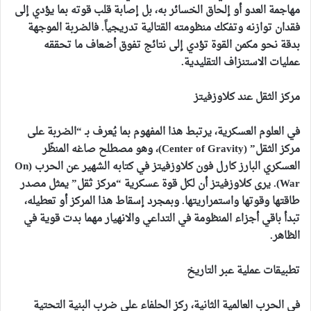
مهاجمة العدو أو إلحاق الخسائر به، بل إصابة قلب قوته بما يؤدي إلى
فقدان توازنه وتفكك منظومته القتالية تدريجياً. فالضربة الموجهة
بدقة نحو مكمن القوة تؤدي إلى نتائج تفوق أضعاف ما تحققه
عمليات الاستنزاف التقليدية.
مركز الثقل عند كلاوزفيتز
في العلوم العسكرية، يرتبط هذا المفهوم بما يُعرف بـ “الضربة على
مركز الثقل” (Center of Gravity)، وهو مصطلح صاغه المنظّر
العسكري البارز كارل فون كلاوزفيتز في كتابه الشهير عن الحرب (On
War). يرى كلاوزفيتز أن لكل قوة عسكرية “مركز ثقل” يمثل مصدر
طاقتها وقوتها واستمراريتها. وبمجرد إسقاط هذا المركز أو تعطيله،
تبدأ باقي أجزاء المنظومة في التداعي والانهيار مهما بدت قوية في
الظاهر.
تطبيقات عملية عبر التاريخ
في الحرب العالمية الثانية، ركز الحلفاء على ضرب البنية التحتية