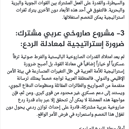
والسيطرة، والقدرة على العمل المشترك بين القوات الجوية والبرية
والبحرية. فالتفوق في أحد هذه الأبعاد دون الأخرى يترك ثغرات
استراتيجية يمكن للخصم استغلالها.
3- مشروع صاروخي عربي مشترك:
ضرورة إستراتيجية لمعادلة الردع:
لم يعد امتلاك القدرات الصاروخية الباليستية والفرط صوتية ترفاً
عسكرياً أو خياراً إضافياً في معادلة القوة، بل أصبح ضرورة
إستراتيجية للأمة العربية في ظل التغيرات المتسارعة في بيئة الأمن
الإقليمي والدولي. فالمنطقة العربية تواجه خصماً يمتلك ترسانة
متقدمة من الصواريخ والطائرات المقاتلة ومنظومات الدفاع الجوي،
ويستند إلى دعم عسكري غير محدود من قوى كبرى. ومن ثم، فإن
مواجهة هذه المعضلة لا يمكن أن تتحقق إلا عبر بناء قدرة ردع
صاروخية عربية مشتركة، قادرة على إحداث توازن ردعي يحول دون
تغوّل هذا الخصم واستمراره في فرض الأمر الواقع.