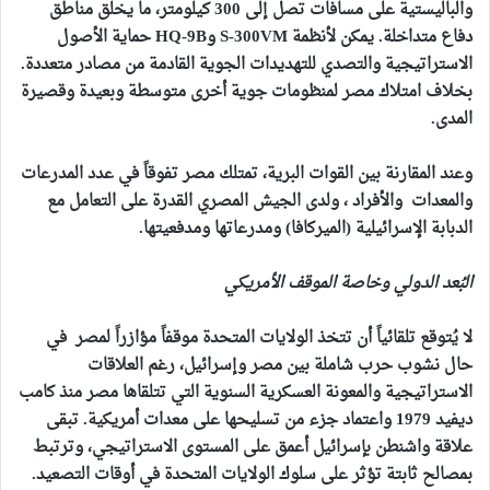
والباليستية على مسافات تصل إلى 300 كيلومتر، ما يخلق مناطق
دفاع متداخلة. يمكن لأنظمة S-300VM وHQ-9B حماية الأصول
الاستراتيجية والتصدي للتهديدات الجوية القادمة من مصادر متعددة.
بخلاف امتلاك مصر لمنظومات جوية أخرى متوسطة وبعيدة وقصيرة
المدى.
وعند المقارنة بين القوات البرية، تمتلك مصر تفوقاً في عدد المدرعات
والمعدات والأفراد ، ولدى الجيش المصري القدرة على التعامل مع
الدبابة الإسرائيلية (الميركافا) ومدرعاتها ومدفعيتها.
البُعد الدولي وخاصة الموقف الأمريكي
لا يُتوقع تلقائياً أن تتخذ الولايات المتحدة موقفاً مؤازراً لمصر في
حال نشوب حرب شاملة بين مصر وإسرائيل، رغم العلاقات
الاستراتيجية والمعونة العسكرية السنوية التي تتلقاها مصر منذ كامب
ديفيد 1979 واعتماد جزء من تسليحها على معدات أمريكية. تبقى
علاقة واشنطن بإسرائيل أعمق على المستوى الاستراتيجي، وترتبط
بمصالح ثابتة تؤثر على سلوك الولايات المتحدة في أوقات التصعيد.