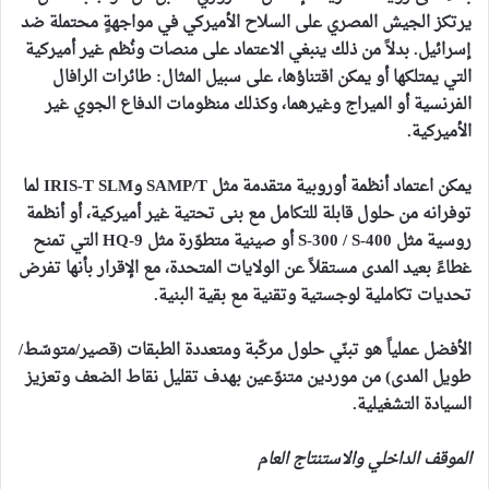
يرتكز الجيش المصري على السلاح الأميركي في مواجهةٍ محتملة ضد
إسرائيل. بدلاً من ذلك ينبغي الاعتماد على منصات ونُظم غير أميركية
التي يمتلكها أو يمكن اقتناؤها، على سبيل المثال: طائرات الرافال
الفرنسية أو الميراج وغيرهما، وكذلك منظومات الدفاع الجوي غير
الأميركية.
يمكن اعتماد أنظمة أوروبية متقدمة مثل SAMP/T وIRIS
‑
T SLM لما
توفرانه من حلول قابلة للتكامل مع بنى تحتية غير أميركية، أو أنظمة
روسية مثل S
400 أو صينية متطوّرة مثل HQ
‑
300 / S
‑
‑
9 التي تمنح
غطاءً بعيد المدى مستقلاً عن الولايات المتحدة، مع الإقرار بأنها تفرض
تحديات تكاملية لوجستية وتقنية مع بقية البنية.
الأفضل عملياً هو تبنّي حلول مركّبة ومتعددة الطبقات (قصير/متوسّط/
طويل المدى) من موردين متنوّعين بهدف تقليل نقاط الضعف وتعزيز
السيادة التشغيلية.
الموقف الداخلي والاستنتاج العام