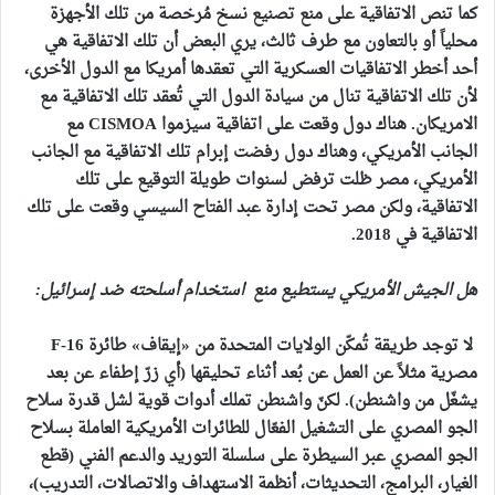
كما تنص الاتفاقية على منع تصنيع نسخ مُرخصة من تلك الأجهزة
محلياً أو بالتعاون مع طرف ثالث، يري البعض أن تلك الاتفاقية هي
أحد أخطر الاتفاقيات العسكرية التي تعقدها أمريكا مع الدول الأخرى،
لأن تلك الاتفاقية تنال من سيادة الدول التي تُعقد تلك الاتفاقية مع
الامريكان.
هناك دول وقعت على اتفاقية سيزموا CISMOA مع
الجانب الأمريكي، وهناك دول رفضت إبرام تلك الاتفاقية مع الجانب
الأمريكي، مصر ظلت ترفض لسنوات طويلة التوقيع على تلك
الاتفاقية، ولكن مصر تحت إدارة عبد الفتاح السيسي وقعت على تلك
الاتفاقية في 2018.
هل الجيش الأمريكي يستطيع منع استخدام أسلحته ضد إسرائيل:
لا توجد طريقة تُمكّن الولايات المتحدة من «إيقاف» طائرة F
16
‑
مصرية مثلاً عن العمل عن بُعد أثناء تحليقها (أي زرّ إطفاء عن بعد
يشغّل من واشنطن). لكنّ واشنطن تملك أدوات قوية لشل قدرة سلاح
الجو المصري على التشغيل الفعّال للطائرات الأمريكية العاملة بسلاح
الجو المصري عبر السيطرة على سلسلة التوريد والدعم الفني (قطع
الغيار، البرامج، التحديثات، أنظمة الاستهداف والاتصالات، التدريب)،