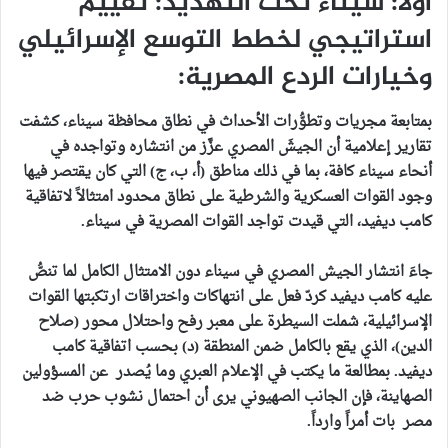
أولاً: سيناء تحت التهديد: تقييم
استراتيجي لخطط التوسع الإسرائيلي
وخيارات الردع المصرية:
بمتابعة مجريات وتطوُّرات الأحداث في نطاق محافظة سيناء، كشفت
تقارير إعلامية أن الجيشَ المصري عزَّز من انتشاره وتواجده في
أنحاء سيناء كافة، بما في ذلك مناطق (أ، ب، ج) التي كان يقتصر فيها
وجود القوات العسكرية والشرطية على نطاق محدود امتثالاً لاتفاقية
كامب ديفيد، التي قيدت تواجد القوات المصرية في سيناء.
جاءَ انتشار الجيش المصري في سيناء دون الامتثال الكامل لما تنصُّ
عليه كامب ديفيد كردّ فعل على انتهاكات واختراقات ارتكبتها القوات
الإسرائيلية، شملت السيطرة على معبر رفح واحتلال محور (صلاح
الدين)، الذي يقع بالكامل ضمن المنطقة (د) بحسب اتفاقية كامب
ديفيد. بمطالعة ما يكتب في الإعلام العبري وما يُصدر عن المسؤولين
الصهاينة، فإن الجانب الصهيوني يرى أن احتمال نشوب حرب ضد
مصر بات أمراً وارداً.