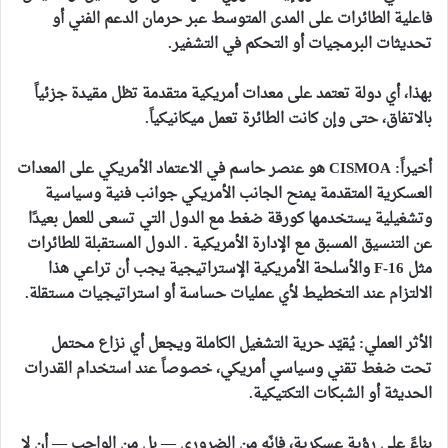
فاعلية الطائرات على المدى المتوسط عبر حرمان الدعم الفني أو
تحديثات البرمجيات أو التحكم في التشفير.
بهذا، أي دولة تعتمد على معدات أمريكية متقدمة تظل مقيدة جزئياً
بالاتفاق، حتى وإن كانت الطائرة تعمل ميكانيكياً.
أخيراً: CISMOA هو عنصر حاسم في الاعتماد الأمريكي على المعدات
العسكرية المتقدمة يمنح الجانب الأمريكي جوانب فنية وسياسية
وتشغيلية يستخدمها كورقة ضغط مع الدول التي تسعى للعمل بعيدًا
عن التنسيق المسبق مع الإدارة الأمريكية . الدول المستقبلة للطائرات
مثل F
‑
16 والأسلحة الأمريكية الإستراتيجية يجب أن تراعي هذا
الالتزام عند التخطيط لأي عمليات حساسة أو استراتيجيات مستقلة.
الأثر العملي: يُقيّد حرية التشغيل الكاملة ويجعل أي نزاع محتمل
تحت ضغط تقني وسياسي أمريكي، خصوصاً عند استخدام القدرات
الحديثة أو الشبكات التكتيكية.
بناءً على رؤية عسكرية، فإنّه من الضروري — بل من الواجب — أن لا