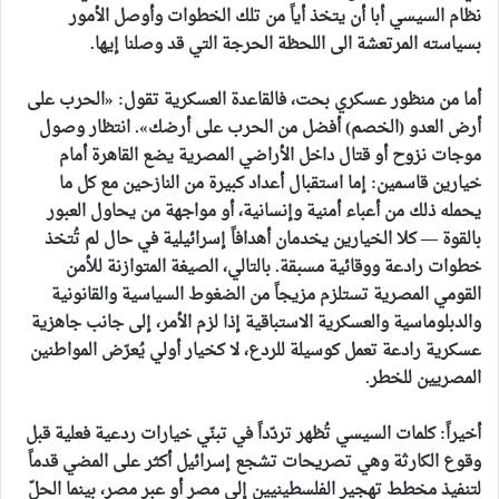
نظام السيسي أبا أن يتخذ أياً من تلك الخطوات وأوصل الأمور
بسياسته المرتعشة الى اللحظة الحرجة التي قد وصلنا إيها.
أما من منظور عسكري بحت، فالقاعدة العسكرية تقول: «الحرب على
أرض العدو (الخصم) أفضل من الحرب على أرضك». انتظار وصول
موجات نزوح أو قتال داخل الأراضي المصرية يضع القاهرة أمام
خيارين قاسمين: إما استقبال أعداد كبيرة من النازحين مع كل ما
يحمله ذلك من أعباء أمنية وإنسانية، أو مواجهة من يحاول العبور
بالقوة — كلا الخيارين يخدمان أهدافاً إسرائيلية في حال لم تُتخذ
خطوات رادعة ووقائية مسبقة. بالتالي، الصيغة المتوازنة للأمن
القومي المصرية تستلزم مزيجاً من الضغوط السياسية والقانونية
والدبلوماسية والعسكرية الاستباقية إذا لزم الأمر، إلى جانب جاهزية
عسكرية رادعة تعمل كوسيلة للردع، لا كخيار أولي يُعرّض المواطنين
المصريين للخطر.
أخيراً: كلمات السيسي تُظهر تردّداً في تبنّي خيارات ردعية فعلية قبل
وقوع الكارثة وهي تصريحات تشجع إسرائيل أكثر على المضي قدماً
لتنفيذ مخطط تهجير الفلسطينيين إلى مصر أو عبر مصر، بينما الحلّ