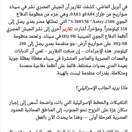
في أبريل الماضي، كشفت تقارير أن الجيش المصري نشر في سيناء
صواريخ من طراز 9A84و 9A83، وهي
جزء من منظومة الدفاع
الجوي S-300VM “Antey-2500” التي تمتلكها مصر بمدى يصل إلى
350 كيلومتراً
. ومؤخراً، أشارت
تقارير
أخرى إلى نشر الجيش المصري
أنظمة الدفاع الجوي الصينية HQ-9B في سيناء.
وتعتمد منظومة
HQ-9B على صواريخ أرض–جو متقدمة بمدى يصل إلى 200
كيلومتر
.
هذه الإجراءات – إن صحّت التقارير – تعني أن الدبابات
والمعدات المصرية والعناصر المنتشرة في سيناء مغطاة بمظلة جوية
بعيدة المدى بمديات مختلفة
، قائمة على أنظمة دفاعية متعددة
ومتكاملة، بقدرات متقدمة ليست بالهينة.
ماذا يريد الجانب الإسرائيلي؟
التكتيكات والخطط الإسرائيلية التي باتت واضحة تُسعى إلى إجبار
سكان غزة على النزوح نحو الجنوب، إلى المناطق المحاذية للحدود
المصرية كمرحلة أولى — وهذا ما يحدث الآن بالفعل.