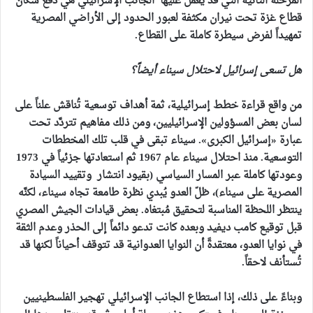
المرحلة الثانية التي قد يعمل عليها الجانب الإسرائيلي هي دفع سكان
قطاع غزة تحت نيران مكثفة لعبور الحدود إلى الأراضي المصرية
تمهيداً لفرض سيطرة كاملة على القطاع.
هل تسعى إسرائيل لاحتلال سيناء أيضاً؟
من واقع قراءة خطط إسرائيلية، ثمة أهداف توسعية تُناقش علناً على
لسان بعض المسؤولين الإسرائيليين، ومن ذلك مفاهيم تتردَّد تحت
عبارة «إسرائيل الكبرى». سيناء تبقى في قلب تلك المخططات
التوسعية. منذ احتلال سيناء عام 1967 ثم استعادتها جزئياً في 1973
وعودتها كاملة عبر المسار السياسي (بقيود انتشار وتقييد السيادة
المصرية على سيناء)، ظلّ العدو يُبدي نظرة طامعة تجاه سيناء، لكنَّه
ينتظر اللحظة المناسبة لتحقيق مُبتغاه. بعض قيادات الجيش المصري
قبل توقيع كامب ديفيد وبعده كانت تدعو دائماً إلى الحذر وعدم الثقة
في نوايا العدو، معتقدةً أن النوايا العدوانية قد تتوقف أحياناً لكنها قد
تُستأنف لاحقاً.
وبناءً على ذلك، إذا استطاع الجانب الإسرائيلي تهجير الفلسطينيين