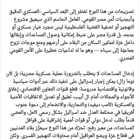
تصريحات من هذا النوع تفتقر إلى البُعد السياسي–العسكري الدقيق
وأبجديات أمن مصر القومي. العامل الحاسم الذي سيعيق مشروع
التهجير أو تصفية القضية الفلسطينية ليس مجرد خيار عسكري أو
عدمه، بل قدرة مصر على ضبط إمكانية وصول المساعدات وإبقائها
داخل غزة لتمكين السكان من البقاء على أرضهم ومنع موجات نزوح
جماعيّة إلى سيناء — وهو ما له تداعيات خطيرة على الأمن القومي
المصري.
إدخال المساعدات لا يتطلب بالضرورة عملية عسكرية مصرية؛ بل كان
(وما زال) يمكن إجبار إسرائيل على تنفيذ ذلك عبر أدوات سياسية
وقانونية واقتصادية مدروسة: قطع قنوات التعاون الاقتصادي، إغلاق
الأجواء والمجالات أمام تل أبيب، تعليق أو تعديل الاتفاقيات الأمنية
والعسكرية (كامب ديفيد) والتجارية، والانضمام إلى دعوة جنوب
أفريقيا في محكمة العدل ضد اسرائيل بشكل رسمي كامل، والمضي
قدماً بطلب تدخل دولي أو قوات أممية إشرافية على قوافل
المساعدات من معبر رفح. تحرّك من هذا النوع سيعزّز بقاء المدنيين
في قطاع غزة ويضع العراقيل أمام محاولات التهجير القسري. ولكن