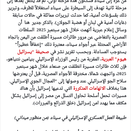
من غزة إلى سيناء فستكون هذه مرحلة أولى، ثم قد ينتقل بعدها إلى
مرحلة ثانية تهدف إلى السيطرة على سيناء استغلالاً للظرف، وتبرير
ذلك بمُسوّغات أمنية، كما حدثت تبريرات مماثلة في حالات سابقة
(غايات أمنية في لبنان أو هضبة الجولان). بالذكر جدير هنا أن
وسائل إعلام عبرية أتهمت خلال شهر سبتمبر 2025 السلطات
المصرية بالتغاضي عن مرور طائرات مسيرة أطلقت من اليمن باتجاه
الأراضي المحتلة عبر أجواء سيناء، معتبرة ذلك “إخفاقاً خطيراً”
يستوجب المساءلة. وبحسب تقرير نشر في
صحيفة “يسرائيل
هيوم” العبرية
، المقربة من رئيس الوزراء الإسرائيلي بنيامين نتنياهو،
فإن ثلاث طائرات مسيرة انطلقت من صنعاء خلال شهر سبتمبر
2025، واتجهت شمالا، مخترقة الأجواء المصرية، قبل أن يعترضها
سلاح الجو الإسرائيلي عند وصولها إلى “المجال الجوي الإسرائيلي.
هذا بخلاف
الاتهامات المتكررة
التي تدعيها إسرائيل بأن هناك
مسيرات تحمل أسلحة تحاول التسلل من مصر إلى إسرائيل بشكل
مكثف مما يهدد امن إسرائيل (خلق الذرائع والمبررات).
طبيعة العمل العسكري الإسرائيلي في سيناء (من منظور ميداني)