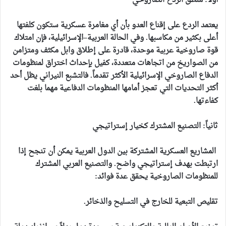
أولاً: منطق الردع الصاروخي
يعتمد الردع على إقناع العدو بأن أي مغامرة عسكرية ستكون كلفتها
أعلى بكثير من مكاسبها. وفي الحالة العربية–الإسرائيلية، فإن امتلاك
قوة صاروخية عربية موحدة، قادرة على إطلاق وابل مكثف ومتزامن
من الصواريخ من اتجاهات متعددة، كفيل بإحداث اختراق لمنظومات
الدفاع الصاروخي الإسرائيلية الأكثر تقدماً. فالتشبع النيراني يظل أحد
أكثر التحديات التي تعجز أمامها المنظومات الدفاعية مهما بلغت
كفاءتها.
ثانياً: التصنيع المشترك كخيار إستراتيجي
المشاريع العسكرية المشتركة بين الدول العربية يمكن أن تنجح إذا
ارتبطت بهدف إستراتيجي واضح. والتصنيع العربي المشترك
للمنظومات الصاروخية يحقق عدة فوائد:
تقليص التبعية للخارج في التسليح والذخائر.