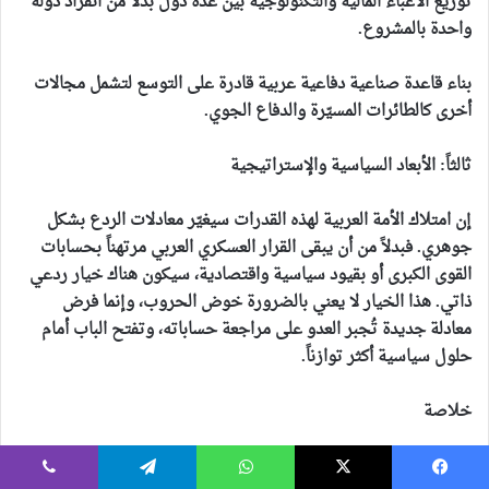
توزيع الأعباء المالية والتكنولوجية بين عدة دول بدلاً من انفراد دولة
واحدة بالمشروع.
بناء قاعدة صناعية دفاعية عربية قادرة على التوسع لتشمل مجالات
أخرى كالطائرات المسيّرة والدفاع الجوي.
ثالثاً: الأبعاد السياسية والإستراتيجية
إن امتلاك الأمة العربية لهذه القدرات سيغيّر معادلات الردع بشكل
جوهري. فبدلاً من أن يبقى القرار العسكري العربي مرتهناً بحسابات
القوى الكبرى أو بقيود سياسية واقتصادية، سيكون هناك خيار ردعي
ذاتي. هذا الخيار لا يعني بالضرورة خوض الحروب، وإنما فرض
معادلة جديدة تُجبر العدو على مراجعة حساباته، وتفتح الباب أمام
حلول سياسية أكثر توازناً.
خلاصة
إن مشروعاً عربياً مشتركاً للصواريخ الباليستية والفرط صوتية لم يعد
يسبوك
‫X
واتساب
تيلقرام
ڤايبر