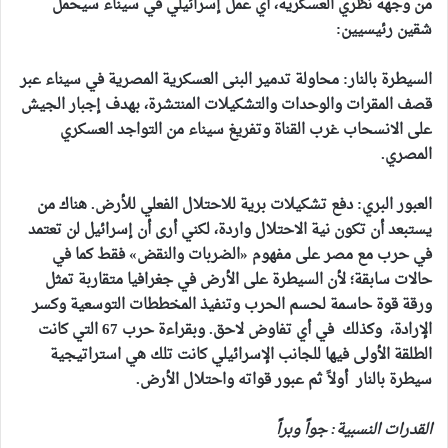
من وجهة نظري العسكرية، أي عمل إسرائيلي في سيناء سيحمل
شقين رئيسيين:
السيطرة بالنار: محاولة تدمير البنى العسكرية المصرية في سيناء عبر
قصف المقرات والوحدات والتشكيلات المنتشرة، بهدف إجبار الجيش
على الانسحاب غرب القناة وتفريغ سيناء من التواجد العسكري
المصري.
العبور البري: دفع تشكيلات برية للاحتلال الفعلي للأرض. هناك من
يستبعد أن تكون نية الاحتلال واردة، لكني أرى أن إسرائيل لن تعتمد
في حرب مع مصر على مفهوم «الضربات والنقض» فقط كما في
حالات سابقة؛ لأن السيطرة على الأرض في جغرافيا متقاربة تمثل
ورقة قوة حاسمة لحسم الحرب وتنفيذ المخططات التوسعية وكسر
الإرادة، وكذلك في أي تفاوض لاحق. وبقراءة حرب 67 التي كانت
الطلقة الأولى فيها للجانب الإسرائيلي كانت تلك هي استراتيجية
سيطرة بالنار أولاً ثم عبور قواته واحتلال الأرض.
القدرات النسبية: جواً وبراً