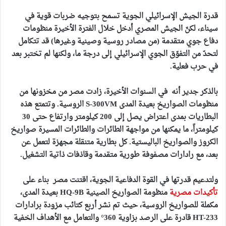
قدرة الجيش الإسرائيلي الجوية تسمح بتوجيه ضربات قوية في
سيناء، لكنّ الجيش المصري أدخل خلال الفترة الأخيرة منظومات
دفاع جوي متقدمة (من مصادر روسية وصينية وغيرها) قد تتكامل
لتحدّ من التفوّق الجوي الإسرائيلي إلى درجة ما، ولكنها لم تختبر بعد
في حرب فعلية.
بالذكر جدير أنه في السنوات الأخيرة، زادت مصر من مخزونها من
منظومات الصواريخ بعيدة المدى S-300VM الروسية. وتتمتع هذه
البطاريات بمدى اعتراض يصل إلى 200 كيلومتر وارتفاع حتى 30
كيلومتراً، ما يمكنها من مواجهة الطائرات والطائرات المسيرة صواريخ
الكروز والصواريخ الباليستية. كل بطارية متنقلة مجهزة لتعمل عن
بعد، مع رادارات مصفوفة طورية متقدمة وقاذفات ذاتية التشغيل.
ولتدعيم قدرتها في القوة الدفاعية الجوية، اقتنت مصر بناء على
تأكيدات مصرية
منظومة الصواريخ الصينية HQ-9B بعيدة المدى،
مكملة للصواريخ الروسية، حيث تم نشر أربع كتائب مزودة برادارات
HT-233 قادرة على الرصد بزاوية 360° والتعامل مع الأهداف الخفية