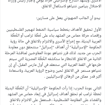
الأسرى. ويشهد الشارع الإسرائيلي حَراك يومي لإجبار رئيس وزراء
الاحتلال بنيامين نتنياهو لاستكمال الاتفاق.
يبدو أن الجانب الصهيوني يعمل على مسارين:
الأول تحقيق الأهداف بخطط سياسية: الضغط لتهجير الفلسطينيين
وإقصاء حركة حماس من المشهد بناء على خُطَّة ترامب أو الخُطَّة
العربية البديلة، مع إخراج الأسرى والالتزام بالاتفاق في حالة رؤية
الحكومة “الإسرائيلية” أن أهداف “إسرائيل” ستتحقق دون معاودة
الحرب من جديد. لذلك قرر نتنياهو عودة المفاوضين لمناقشة المرحلة
الثانية من الاتفاق للانتظار ما ستكشفه الخُطَّة المصرية التي سيتم
طرحها في القمة العربية التي ستنعقد في أول مارس المقبل، أي إن
نتنياهو مستمر في الاتفاق لحين وضوح الرؤية العربية، ولاستعادة
أكبر قدر ممكن من الرهائن الإسرائيليين .
الثاني عودة الحرب: إذا رأت الحكومة “الإسرائيلية” أن الخُطَّة البديلة
لخطة ترامب لم تحقق أهداف إسرائيل في إبعاد حماس من المشهد
والقضاء على المقاومة الفلسطينية ، فستعمل على الالتزام بالاتفاق