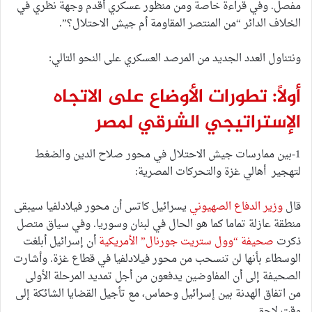
مفصل. وفي قراءة خاصة ومن منظور عسكري أُقدم وجهة نظري في
الخلاف الدائر “من المنتصر المقاومة أم جيش الاحتلال؟”.
ونتناول العدد الجديد من المرصد العسكري على النحو التالي:
أولاً: تطورات الأوضاع على الاتجاه
الإستراتيجي الشرقي لمصر
1-بين ممارسات جيش الاحتلال في محور صلاح الدين والضغط
لتهجير أهالي غزة والتحركات المصرية:
قال
وزير الدفاع الصهيوني
يسرائيل كاتس أن محور فيلادلفيا سيبقى
منطقة عازلة تماما كما هو الحال في لبنان وسوريا. وفي سياق متصل
ذكرت
صحيفة “وول ستريت جورنال” الأمريكية
أن إسرائيل أبلغت
الوسطاء بأنها لن تنسحب من محور فيلادلفيا في قطاع غزة. وأشارت
الصحيفة إلى أن المفاوضين يدفعون من أجل تمديد المرحلة الأولى
من اتفاق الهدنة بين إسرائيل وحماس، مع تأجيل القضايا الشائكة إلى
وقت لاحق.