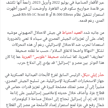
عبر الأقمار الصناعية في يوليو 2022 وأبريل 2023، زاعمةً أنها تكشف
عن قاعدة صواريخ سكود قرب القاهرة. وأوضحت أن الصور أظهرت
استمرار تشغيل نظام R-300 Elbrus أو RS-SS-1C Scud B قصير
المدى، رغم قدمه.
من جانبه شدد
العميد احتياط
في جيش الاحتلال الصهيوني موشيه
إلعاد، على أن تعزيزات الجيش المصري في سيناء لا تعني بالضرورة
استعدادا لحرب ضد الاحتلال الإسرائيلي، رغم أن هذه التحركات
تشكل “انتهاكا واضحا لاتفاق السلام”، حسب ما نقلته صحيفة
“معاريف” العبرية. كما تساءلت
صحيفة “غلوبس” العبرية
عما إذا كان
هذا التوتر بين مصر و “إسرائيل” قد يؤدي إلى اندلاع حرب.
حذّر إيلي ديكل
، الرئيس السابق لفرع الأبحاث الميدانية العسكرية في
جهاز الاستخبارات العسكرية الإسرائيلية، من تسليح الجيش المصري،
مشيراً إلى أن مصر تمتلك مصلحة كبيرة في تعزيز قدرات حماس في
قطاع غزة. وأضاف خلال حديثه لإعلاميين إسرائيليين على إذاعة
103 إف إم، أن إسرائيل تحتاج إلى احتلال مساحة 3 كيلومترات
شمال رفح في غزة لمنع استمرار إمداد الأسلحة من مصر إلى القطاع