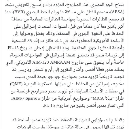
سلاح الجو المصري. هذا الصاروخ، المزود برادار مسح إلكتروني نشط
(AESA)، مصمم للقتال على مسافة ما وراء الخط البصري (BVR)، مما
قد يسمح للطائرات المصرية بمهاجمة الطائرات المعادية من مسافة
أكبر بكثير مما كان ممكناً من قبل. لسنوات، اعتمدت إسرائيل على
الحفاظ على التفوق الجوي في المنطقة، وذلك بفضل وصولها إلى
الأسلحة الأمريكية المتطورة، بما في ذلك طائرات إف-35 الشبحية
وأنظمة الدفاع الجوي المتقدمة. ومع ذلك، فإن إدخال صاروخ PL-15
إلى ترسانة مصر قد يتحدى هيمنة إسرائيل في المواجهات الجوية،
خاصةً وأنه يتفوق على صاروخ AIM-120 AMRAAM الأمريكي، الذي
يمتلك مدى فعالاً أقصر. وأشار التقرير إلى أن واشنطن وباريس قد
تجنبتا تاريخياً تزويد مصر بصواريخ جو-جو بعيدة المدى بسبب
مخاوف إسرائيل من الحفاظ على ميزتها العسكرية النوعية (QME).
في صفقات الأسلحة السابقة، تم تزويد مصر بصواريخ فرنسية من
طراز “ميكا MICA” وصواريخ أمريكية من طراز AIM-7 Sparrow،
التي تمتاز بمدى أقصر بكثير من صاروخ PL-15.
وقد قام المسؤولون الصهاينة بالضغط ضد تزويد مصر بأسلحة قد
تهدد تفوقها الجوي. في حالة طائرات سو-35، مارست الولايات