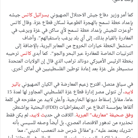
كما أمر وزير دفاع جيش الاحتلال الصهيوني
يسرائيل كاتس
جيشه
بإعداد خطة تسمح بالهجرة الطوعية لسكان قطاع غزة. وقال كاتس
“أوعزت للجيش بإعداد خطة تسمح لأي ساكن في غزة ويرغب في
المغادرة بالقيام بذلك، إلى أي بلد يرغب باستقبالهم”. وأضاف
“ستشمل الخطة خيارات الخروج من المعابر البرية، بالإضافة إلى
الترتيبات الخاصة للمغادرة عبر البحر والجو”. كما أبدى
كاتس
ترحيبه
بخطة الرئيس الأميركي دونالد ترامب الذي قال إن الولايات المتحدة
ستسيطر على غزة بعد إعادة توطين الفلسطينيين في أماكن أخرى.
في سياق متصل، اقترح زعيم المعارضة في الكيان الصهيوني
يائير
لابيد
، أن تتولى مصر إدارة قطاع غزة الفلسطيني المجاور لها لمدة 15
عاما، مقابل إسقاط ديونها الخارجية. وأعلن لابيد عن مقترحه في كلمة
ألقاها بمؤسسة الدفاع عن الديمقراطيات (FDD) البحثية بواشنطن
وفق صحيفة “معاريف” العبرية
. اللافت في حدي
ث لابيد،
لم يكن فقط
تحذيره من تدهور الاقتصاد المصري، بل أيضاً وصفه للسيسي بأنه
“شريك يعتمد عليه”، و”مقاتل شرس ضد التعصب الديني”، مما