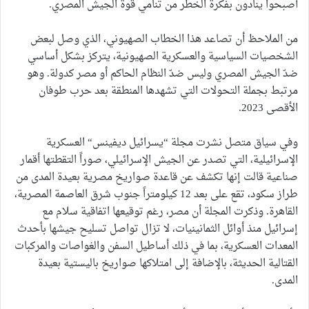
أصبحوا ينادون بفكرة الخطر من تنامي قوة الجيش المصري.
من الملاحظ أن تصاعد هذا الخطاب الصهيوني، الذي وصل لبعض
الشخصيات السياسية والعسكرية الصهيونية، يتركز بشكل أساسي
ضدّ الجيش المصري وليس ضدّ النظام الحاكم أو مصر كدولة. وهو
مرتبط بجملة التحولات التي تشهدها المنطقة بعد حرب طوفان
الأقصى 2023.
وفي سياق متصل نشرت مجلة “يسرائيل ديفينس“ العسكرية
الإسرائيلية، التي تصدر عن الجيش الإسرائيلي، صوراً التقطتها أقمار
صناعية قالت إنها تكشف عن قاعدة صواريخ مصرية بعيدة المدى من
طراز سكود، تقع على بعد 12 كيلومتراً جنوب شرق العاصمة المصرية،
القاهرة. وذكرت المجلة أن مصر، رغم توقيعها اتفاقية سلام مع
إسرائيل منذ أوائل الثمانينيات، لا تزال تواصل تسليح جيشها بأحدث
المعدات العسكرية، بما في ذلك أساطيل السفن والغواصات والمركبات
القتالية الحديثة، بالإضافة إلى امتلاكها صواريخ باليستية بعيدة
المدى.