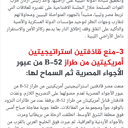
وتحقيق سيادة الدولة الليبية على أراضيها. وأكد رئيس أركان حرب
القوات المسلحة خلال الجلسة الافتتاحية على تقديره للعلاقات التي
تربط مصر وليبيا، مشيداً بالجهود المتواصلة لليبيين ومحاولاتهم
لتقارب وجهات النظر لتوحيد مؤسسات الدولة العسكرية والأمنية
والتأكيد على اتفاق وقف إطلاق النار بما يدعم ركائز الأمن والاستقرار
داخل الأراضي الليبية .
3-منع قاذفتين استراتيجيتين
أمريكيتين من طراز
B-52 من عبور
الأجواء المصرية ثم السماح لها:
منعت مصر قاذفتين استراتيجيتين أمريكيتين من طراز B-52 من
عبور الأجواء المصرية لعدم حصولهما على التصريح اللازم. ونفذت
قاذفتان قنابل أمريكيتان من طراز B-52، برفقة عدد من طائرات التزود
بالوقود جواً ومجموعة من المقاتلات، طلعة جوية مفاجئة صباح أمس
فوق منطقة الشرق الأوسط. انطلقت الرحلة من بريطانيا ومرت
بالأجواء الأردنية والعراقية، ثم عبرت فوق الخليج العربي بالقرب من