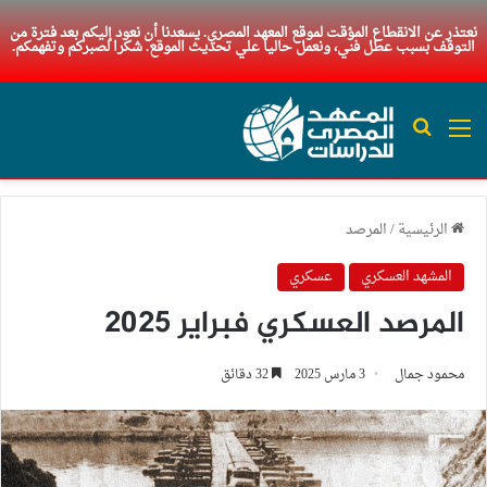
نعتذر عن الانقطاع المؤقت لموقع المعهد المصري. يسعدنا أن نعود إليكم بعد فترة من
التوقف بسبب عطل فني، ونعمل حاليا علي تحديث الموقع. شكرا لصبركم وتفهمكم.
القائمة
بحث عن
الرئيسية
/
المرصد
المشهد العسكري
عسكري
المرصد العسكري فبراير 2025
محمود جمال
3 مارس 2025
32 دقائق