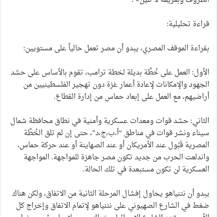
الظروف وبعزيمة لا تلين» .
قراءة تحليلية:
بقراءة الموقف المصري، يبدو أن مصر تعمل حالياً على مستويين:
الأول: العمل على خُطَّة بديلة لخطة ترامب، تقوم بالأساس على حشد
الجهود والإمكانات لإعادة أعمار غزة دون تهجير الفلسطينيين من
أراضيهم، مع العمل على إبعاد حماس من إدارة القطاع.
الثاني: حشد قوات ومعدات عسكرية وأمنية في نطاق محافظة شمال
سيناء ونشر قوات في مناطق “أ،ب،ج،د”، حتى إن لم تلق الخُطَّة
المصرية قَبُول عند الأمريكان أو عند الصهاينة أو عند حركة حماس،
واندلعت الحرب من جديد تكون مصر جاهزة للمواجهة. المواجهة
العسكرية لن تكون مستبعدة في تلك الحالة.
يبدو أن نتنياهو يحاول إفشال المرحلة الثانية من الاتفاق، ولكن هناك
ضغط في الشارع الصهيوني على نتنياهو لإتمام الاتفاق وإخراج كل