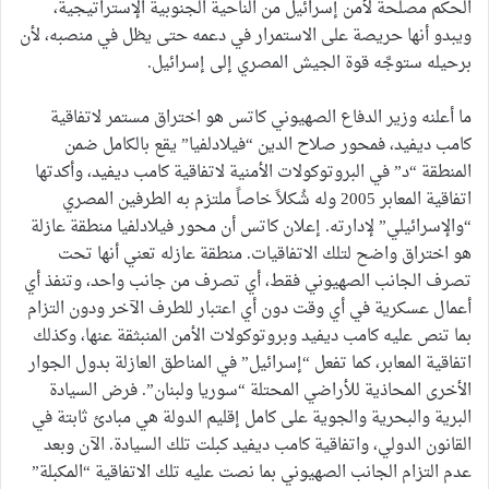
الحكم مصلحة لأمن إسرائيل من الناحية الجنوبية الإستراتيجية،
ويبدو أنها حريصة على الاستمرار في دعمه حتى يظل في منصبه، لأن
برحيله ستوجَّه قوة الجيش المصري إلى إسرائيل.
ما أعلنه وزير الدفاع الصهيوني كاتس هو اختراق مستمر لاتفاقية
كامب ديفيد، فمحور صلاح الدين “فيلادلفيا” يقع بالكامل ضمن
المنطقة “د” في البروتوكولات الأمنية لاتفاقية كامب ديفيد، وأكدتها
اتفاقية المعابر 2005 وله شُكلاً خاصاً ملتزم به الطرفين المصري
“والإسرائيلي” لإدارته. إعلان كاتس أن محور فيلادلفيا منطقة عازلة
هو اختراق واضح لتلك الاتفاقيات. منطقة عازله تعني أنها تحت
تصرف الجانب الصهيوني فقط، أي تصرف من جانب واحد، وتنفذ أي
أعمال عسكرية في أي وقت دون أي اعتبار للطرف الآخر ودون التزام
بما تنص عليه كامب ديفيد وبروتوكولات الأمن المنبثقة عنها، وكذلك
اتفاقية المعابر، كما تفعل “إسرائيل” في المناطق العازلة بدول الجوار
الأخرى المحاذية للأراضي المحتلة “سوريا ولبنان”. فرض السيادة
البرية والبحرية والجوية على كامل إقليم الدولة هي مبادئ ثابتة في
القانون الدولي، واتفاقية كامب ديفيد كبلت تلك السيادة. الآن وبعد
عدم التزام الجانب الصهيوني بما نصت عليه تلك الاتفاقية “المكبلة”