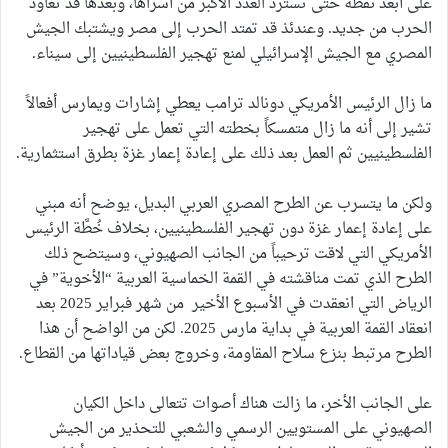
على أبعد نقطة حتى تسترد العدد الأكبر من أسراها، وبعدها قد تُعاود
الحرب من جديد. وعندئذ قد تمتد الحرب إلى مصر ويشتبك الجيش
المصري مع الجيش الإسرائيلي لمنع تهجير الفلسطينيين إلى سيناء.
ما زال الرئيس الأمريكي دونالد ترامب يعطي إشارات ويمارس أفعالاً
تشير إلى أنه ما زال متمسكاً بخطته التي تعمل على تهجير
الفلسطينيين ثم العمل بعد ذلك على إعادة إعمار غزة بطرق استثمارية.
ولكن ما يتسرب عن الطرح المصري العربي البديل، يوضح أنه مبني
على إعادة إعمار غزة دون تهجير الفلسطينيين، بخلاف خُطَّة الرئيس
الأمريكي التي لاقت ترحيباً من الجانب الصهيوني، وسيتضح ذلك
الطرح الذي تمت مناقشته في القمة الخماسية العربية “الأخوية” في
الرياض التي انعقدت في الأسبوع الأخير من شهر فبراير 2025 بعد
انعقاد القمة العربية في بداية مارس 2025. لكن من الواضح أن هذا
الطرح مرتبط بنزع سلاح المقاومة، وخروج بعض قياداتها من القطاع.
على الجانب الأخر، ما زالت هناك أصوات تتعالى داخل الكيان
الصهيوني على المستويين الرسمي والشعبي للتحذير من الجيش