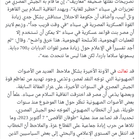
تصريحات نقلتها صحيفة “معاريف”، إن ما قام به الجيش المصري من
تعزيزات في سيناء “خطير للغاية”، ويهدد اتفاقية السلام بين القاهرة
وتل أبيب، وأضاف أن حكومة الاحتلال ستناقش بشكل جدي زيادة
القوة العسكرية المصرية في سيناء “في وقت قريب جداً”، وزعم لايتر
أن مصر بنت قواعد عسكرية في سيناء “لا يمكن أن تستخدم إلا
للعمليات الهجومية، للأسلحة الهجومية. هذا خرق واضح”. وقال: “لم
أجد تفسيراً في الإعلام حول زيادة مصر لقوات الدبابات بـ700 دبابة.
يسمونها سلاما باردا، لكن هذا ليس ما نتحدث عنه”،
قد
تعالت
في الآونة الأخيرة بشكل ملاحظ العديد من الأصوات
الصهيونية التي توجّه النقد لمصر، وتدّعي وجود تهديد من تعاظم قوة
الجيش المصري في السنوات الأخيرة، على غرار المقالة السابقة،
وبعضها يدّعي أن مصر قد اخترقت اتفاقية السلام من سيناء. علماً أنّ
بعض الأصوات الصهيونية تنظّر حول هذا الموضوع منذ سنوات
طويلة، غير أن الخطاب الصهيوني الموجّه نحو الجيش المصري،
تحديداً، قد تصاعد منذ عملية “طوفان الأقصى” 7 أكتوبر 2023، وما
تلاها من حرب إبادة جماعية على القطاع غزة. والملاحظ أنّ الخطاب
قد انتقل من المستوى الإعلامي والبحثي إلى بعض السياسيين الذين