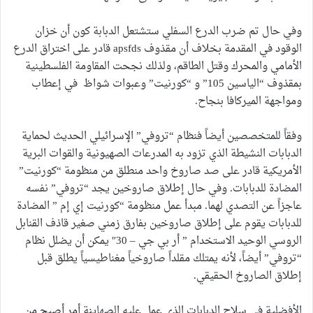
وفي حال تم ضرب الدرع السفلي ستشتعل الدبابة كون أن خزان
الوقود في المقدمة بخلاف أن مقذوف apsfds قادر على اختراق الدرع
الأمامي والمحرك وقتل الطاقم، ولذلك نجحت المقاومة الفلسطينية
بمقذوف “الياسين 105” و “كورنيت” وعبوات شواظ في إعطاب
ومواجهة الميركافا بنجاح.
وفقاً للمتخصصين أيضاً فنظام “تروفي” الإسرائيلي الحديث لحماية
الدبابات النشيطة الذي تزود به المدرعات الصهيونية والقوات البرية
الأمريكية قادر على صد صاروخ واحد منطلق من منظومة “كورنيت”
المضادة للدبابات. وفي حال إطلاق صاروخين يجد “تروفي” نفسه
عاجزاً عن التصدي لهما. مبدأ عمل منظومة “كورنيت إي إم ” المضادة
للدبابات يقوم على إطلاق صاروخين بفارق زمني صغير قاذف القنابل
الروسي الوحيد الاستخدام ” أر بي جي – 30″ يمكن أن يضلل نظام
“تروفي” أيضاً، لأنه يمتلك مقلداً صاروخياً مغناطيسياً يطلق قبل
إطلاق الصاروخ الحقيقي.
الأفضلية في سلاح الدبابات الذي عمل عليه الصهاينة أمر أصبح من