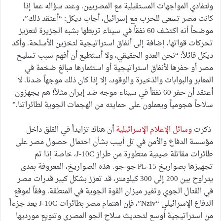
ولتفادي المواجهات المستقبلية مع المصريين. وعند سؤاله عما إذا
كانت مصر تسعى للحرب مع إسرائيل، أجاب ديكل: “أعتقد ذلك”،
موضحاً أنه اكتشف 60 نفقاً في سيناء تربطها بشبه الجزيرة لتعزيز
تحركات قواتها، إضافة إلى أنفاق استراتيجية لتخزين الأسلحة. وأكد
ديكل قائلاً: “نحن العدو الحقيقي، ولا أستطيع أن أفهم سبب تسليح
مصر أو حفرها لأنفاق استراتيجية أو استثمارها مبالغ ضخمة في
المعابر والبوابات والذخيرة والوقود، إلا إذا كان ذلك موجهاً ضدنا. لا
أعتقد أن حفر 60 نفقاً في سيناء موجه ضد إيران مثلاً! هم يجهزون
سلاحاً هجومياً ويعملون على حمايته من الهجمات الجوية لطائراتنا.”
ذكرت
وسائل الإعلام الإسرائيلية
أن هناك تزايداً في القلق داخل
مؤسسة الدفاع والأمن في تل أبيب بشأن احتمال حصول مصر على
طائرات مقاتلة صينية متطورة من طراز J-10C، خاصة إذا تم
تجهيزها بصواريخ PL-15 جو-جو. هذه الصواريخ، المعروفة بمدى
يتراوح بين 200 إلى 300 كيلومتر، قد تعزز بشكل كبير قدرات مصر
في القتال الجوي وتغير ميزان القوة الجوية في المنطقة. وفقاً لموقع
الدفاع الإسرائيلي “Nziv”، فإن اهتمام مصر بطائرات J-10C يعد جزءاً
من استراتيجية أوسع لتحديث سلاح الجو المصري وتنويع مورديها