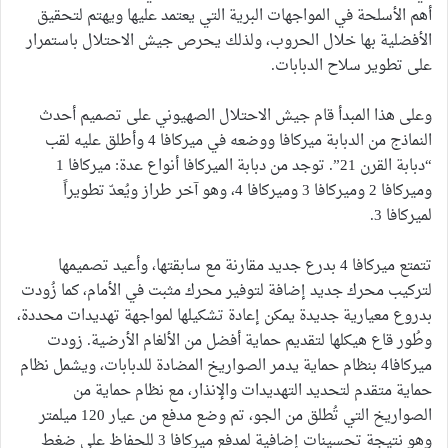
أهم الأسلحة في المواجهات البرية التي يعتمد عليها ويهتم لتحقيق
الأفضلية بها خلال الحروب، ولذلك يحرص جيش الاحتلال باستمرار
على تطوير سلاح الدبابات.
وعلى هذا المبدأ قام جيش الاحتلال الصهيوني على تصميم أحدث
النماذج من الدبابة ميركافا ووضعه في ميركافا 4 وأطلق عليه لقب
“دبابة القرن 21”. توجد من دبابة الميركافا أنواع عدة: ميركافا 1
وميركافا 2 وميركافا 3 وميركافا 4، وهو آخر طراز ويُعدّ تطويراً
لميركافا 3.
تتمتع ميركافا 4 بدرع جديد مقارنة مع سابقتها، وأعيد تصميمها
لتركيب محرك جديد إضافة لتوفير محرك مثبت في الأمام، كما زُودت
بدروع معيارية جديدة يمكن إعادة تشكيلها لمواجهة تهديدات محددة،
وطُور قاع هيكلها لتقديم حماية أفضل من الألغام الأرضية. زودت
ميركافا4 بنظام حماية يدمر الصواريخ المضادة للدبابات، ويشمل نظام
حماية متقدم لتحديد التهديدات والإنذار، مع نظام حماية من
الصواريخ التي تُطلق من الجو، تم وضع مدفع من عيار 120 ميلمتر
وهو نتيجة تحسينات إضافية لمدفع ميركافا 3 للحفاظ على ضغط