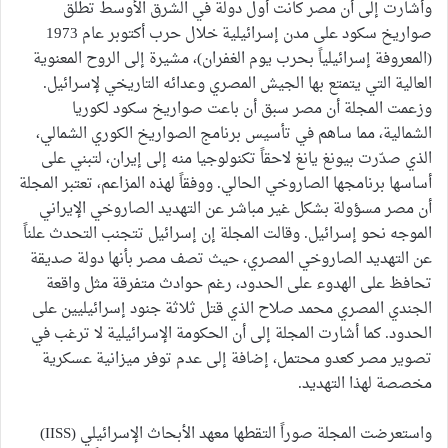
وأشارت إلى أن مصر كانت أول دولة في الشرق الأوسط تطلق
صواريخ سكود على مدن إسرائيلية خلال حرب أكتوبر عام 1973
(المعروفة إسرائيلياً بحرب يوم الغفران)، مشيرة إلى الروح المعنوية
العالية التي يتمتع بها الجيش المصري وعدائه التاريخي لإسرائيل.
وزعمت المجلة أن مصر سبق أن باعت صواريخ سكود لكوريا
الشمالية، مما ساهم في تأسيس برنامج الصواريخ الكوري الشمالي،
الذي صدّرت بيونغ يانغ لاحقاً تكنولوجيا منه إلى إيران، لتبني على
أساسها برنامجها الصاروخي الحالي. ووفقاً لهذه المزاعم، تعتبر المجلة
أن مصر مسؤولة بشكل غير مباشر عن التهديد الصاروخي الإيراني
الموجه نحو إسرائيل. وقالت المجلة إن إسرائيل تتجنب التحدث علناً
عن التهديد الصاروخي المصري، حيث تصف مصر بأنها دولة صديقة
تحافظ على الهدوء على الحدود، رغم حوادث متفرقة مثل واقعة
الجندي المصري محمد صلاح الذي قتل ثلاثة جنود إسرائيليين على
الحدود. كما أشارت المجلة إلى أن الحكومة الإسرائيلية لا ترغب في
تصوير مصر كعدو محتمل، إضافة إلى عدم توفر ميزانية عسكرية
مخصصة لهذا التهديد.
واستعرضت المجلة صوراً التقطها معهد الأبحاث الإسرائيلي (IISS)