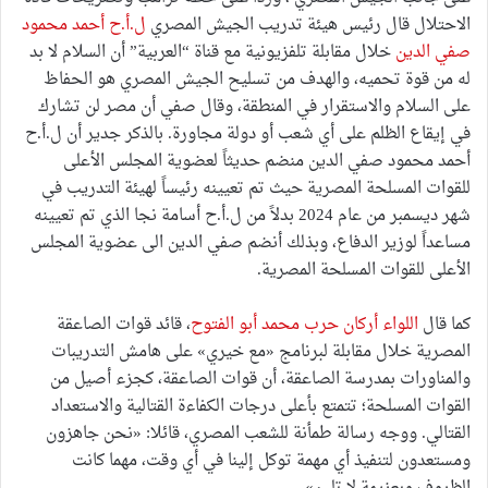
الاحتلال قال رئيس هيئة تدريب الجيش المصري
ل.أ.ح أحمد محمود
صفي الدين
خلال مقابلة تلفزيونية مع قناة “العربية” أن السلام لا بد
له من قوة تحميه، والهدف من تسليح الجيش المصري هو الحفاظ
على السلام والاستقرار في المنطقة، وقال صفي أن مصر لن تشارك
في إيقاع الظلم على أي شعب أو دولة مجاورة. بالذكر جدير أن ل.أ.ح
أحمد محمود صفي الدين منضم حديثاً لعضوية المجلس الأعلى
للقوات المسلحة المصرية حيث تم تعيينه رئيساً لهيئة التدريب في
شهر ديسمبر من عام 2024 بدلاً من ل.أ.ح أسامة نجا الذي تم تعيينه
مساعداً لوزير الدفاع، وبذلك أنضم صفي الدين الى عضوية المجلس
الأعلى للقوات المسلحة المصرية.
كما قال
اللواء أركان حرب محمد أبو الفتوح
، قائد قوات الصاعقة
المصرية خلال مقابلة لبرنامج «مع خيري» على هامش التدريبات
والمناورات بمدرسة الصاعقة، أن قوات الصاعقة، كجزء أصيل من
القوات المسلحة؛ تتمتع بأعلى درجات الكفاءة القتالية والاستعداد
القتالي. ووجه رسالة طمأنة للشعب المصري، قائلا: «نحن جاهزون
ومستعدون لتنفيذ أي مهمة توكل إلينا في أي وقت، مهما كانت