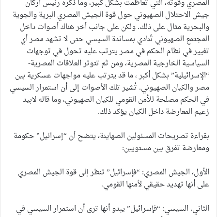
المصري وقوته، التي تعاظمت بشكل كبير، وما ذكره رئيس أركان
جيش الاحتلال الصهيوني حول قوة الجيش المصري البرية والجوية
والبحرية مثال على ذلك. ولكن على جانب أخر هناك أصوات داخل
المجتمع الصهيوني تُنادي بمساندة السيسي حتى لا تشهد مصر أي
تغيير في نظام الحكم في مصر يترتب عليه تحول في توجهات
السياسية الخارجية المصرية، ومن ثم تتوتر العلاقات المصرية-
“الإسرائيلية” بشكل أكبر ، ما قد يترتب عليه مواجهات عسكرية بين
مصر والكيان الصهيوني. تُشير تلك الأصوات إلى أن استمرار السيسي
في الحكم مصلحة للأمن القومي للكيان الصهيوني، وما قاله لابيد
زعيم المعارضة داخل الكيان يؤكد ذلك.
بقراءة تصريحات المسئولين الصهاينة، يتضح أن “إسرائيل” حكومة
ومعارضة تفرق بين مستويين:
الأول، الجيش المصري: “فإسرائيل” تنظر إلى قوة الجيش المصري
على أنها تهديد حقيقي لأمنها القومي.
الثاني، السيسي: “فإسرائيل” يبدو أنها ترى أن استمرار السيسي في