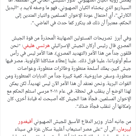
يعكس رؤية ‎الكيان الصهيوني لدور السيسي الحالي في المنطقة. أما
السيناريو الذي يخشاه الكيان الصهيوني، فهو ما وصفه لابيد بـ “البديل
الكارثي”، أي احتمال عودة الإخوان المسلمين والتيار المتدين إلى
الحكم، معتبراً أن ذلك قد يتكرر كما حدث في الماضي.”.
وفي أبرز تصريحات المسئولين الصهاينة الُمحذرةً من قوة الجيش
المصري قال رئيس أركان الجيش الإسرائيلي
هرتسي هليفي
: “نحن
قلقون جداً من هذا الأمر (التهديد المصري). هذا الأمر ليس في رأس
سلّم أولوياتنا، علينا قول ذلك. علينا إعطاء مشاكلنا الأولوية. مصر فيها
جيش كبير، يملك أسلحة متطورة وطائرات متطورة، وغواصات
متطورة، وسفن صاروخية. كمية كبيرة جداً من الدبابات المتطورة ومن
القوات البرية. ونحن نعتقد أن هذا الأمر الآن ليس تهديداً، لكن يمكن
لهذا الوضع أن ينقلب في لحظة. في عام ٢٠١١ مرسي استلم الحكم مع
الإخوان المسلمين. فجأة هذا الجيش كله أصبحت له قيادة أخرى، كان
بإمكانها أن تنقلب فجأة ضدّك”.
من جانبه أشار وزير الدفاع الأسبق للجيش الصهيوني
أفيغدور
ليبرمان
، الى أن “على مصر استيعاب أغلبية سكان غزة في سيناء