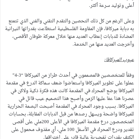
أعلى وتوليد سرعة أكثر.
وعلى الرغم من كل ذلك التحصين والتقدم التقني والفني الذي تتمتع
به دبابة ميركافا، فإن المقاومة الفلسطينية استطاعت بقدراتها النيرانية
المضادة للدبابات إعطاب العديد منها خلال معركة طوفان الأقصى،
وأخرجت العديد منها من الخدمة.
عيوب الميركافا:
وفقاً للمتخصصين فالمصممون في أحدث طراز من الميركافا “3-4”
عملوا على تطوير الميركافا واستعاضوا ضعف سماكة الدرع في مقدمة
الميركافا بوضع المحرك في المقدمة كانت هذه فكرة ذكية ولاكن في
عصرنا هذا عفا عليها الزمن وأصبح هذا التصميم عيب قاتل في
الميركافا. بسبب وجود المحرك في المقدمة أصبحت البصمة الحرارية
للميركافا واضحة ويسهل رصدها من قبل الدبابات المقابلة، بحسابات
المتخصصون درع مقدمة الميركافا في الأعلى 200ملي على أقصى
تقدير ودرع المحرك في الأسفل 100 ملي، أي مقذوف محمول على
الكتف بقدرات تفجيرية عالية قادر على اختراقها.