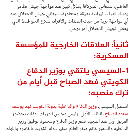
الماضي، ستعاني الميركافا بشكل كبير عند مواجهة جيش نظامي
يمتلك قدرات نيرانية دقيقة ومتطورة، سيعاني جيش الاحتلال عند
أي مواجهة برية من حيث المعدات والأفراد، سلاح الجو فقط الذي
يعطي لجيش الاحتلال أمر نوعي.
ثانياً: العلاقات الخارجية للمؤسسة
العسكرية:
1-السيسي يلتقي بوزير الدفاع
الكويتي فهد الصباح قبل أيام من
ترك منصبه:
استقبل السيسي،
وزير الدفاع والداخلية بدولة الكويت فهد يوسف
سعود الصباح
، النائب الأول لرئيس مجلس الوزراء ، وذلك بحضور
الفريق أول عبد المجيد صقر وزير الدفاع ومحمود توفيق وزير
الداخلية والسفير غانم صقر الغانم سفير دولة الكويت بالقاهرة واللواء