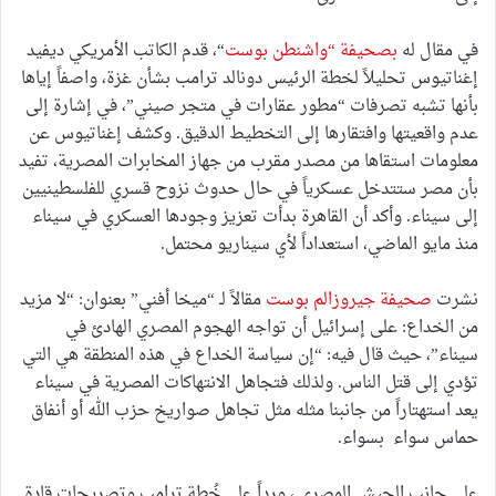
في مقال له
بصحيفة “واشنطن بوست
“، قدم الكاتب الأمريكي ديفيد
إغناتيوس تحليلاً لخطة الرئيس دونالد ترامب بشأن غزة، واصفاً إياها
بأنها تشبه تصرفات “مطور عقارات في متجر صيني”، في إشارة إلى
عدم واقعيتها وافتقارها إلى التخطيط الدقيق. وكشف إغناتيوس عن
معلومات استقاها من مصدر مقرب من جهاز المخابرات المصرية، تفيد
بأن مصر ستتدخل عسكرياً في حال حدوث نزوح قسري للفلسطينيين
إلى سيناء. وأكد أن القاهرة بدأت تعزيز وجودها العسكري في سيناء
منذ مايو الماضي، استعداداً لأي سيناريو محتمل.
نشرت
صحيفة جيروزالم بوست
مقالاً لـ “ميخا أفني” بعنوان: “لا مزيد
من الخداع: على إسرائيل أن تواجه الهجوم المصري الهادئ في
سيناء”، حيث قال فيه: “إن سياسة الخداع في هذه المنطقة هي التي
تؤدي إلى قتل الناس. ولذلك فتجاهل الانتهاكات المصرية في سيناء
يعد استهتاراً من جانبنا مثله مثل تجاهل صواريخ حزب الله أو أنفاق
حماس سواء بسواء.
على جانب الجيش المصري ، ورداً على خُطة ترامب وتصريحات قادة