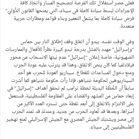
فعلى مصر استغلال تلك الفرصة لتصحيح المسار واتخاذ كافة
الإجراءات لبسط سيادة كاملة في سيناء، التي يمنحها القانون الدُّوَليّ”
فرض سيادة كاملة بما يشمل التعمير وبناء قواعد ومطارات حربية
متعددة.
وفي الوقت نفسه، يبدو أن اتفاق وقف إطلاق النار بين حماس
“وإسرائيل” مهدد بالفشل بدرجة تبدو كبيرة نظراً للأفعال والممارسات
الصهيونية، خاصة إعلان “إسرائيل” عدم نيتها الانسحاب من محور
فيلادلفيا كما كان ينص الاتفاق، وهذا قد يترتب عليه عودة الحرب
ومنع دخول المساعدات للقطاع. سيناريو العودة للحرب هو أحد
السيناريوهين لحكومة نتنياهو، فإذا رأت حكومة نتنياهو كما أشرت
سابقاً أن الخُطَّة البديلة لخطة ترامب لم تحقق أهداف “إسرائيل” في
إبعاد حماس من المشهد والقضاء على المقاومة الفلسطينية، فستعمل
على الالتزام بالاتفاق إلى أبعد نقطة حتى تسترد العدد الأكبر من
أسراها، وبعدها قد تُعاود الحرب من جديد. وعندئذ قد تمتد الحرب
إلى مصر ويشتبك الجيش المصري مع الجيش الإسرائيلي لمنع تهجير
الفلسطينيين إلى سيناء.