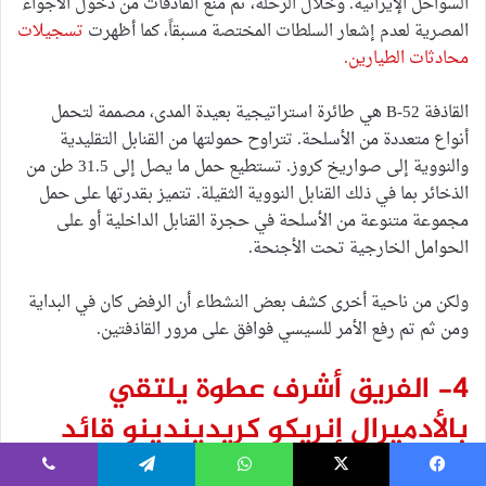
السواحل الإيرانية. وخلال الرحلة، تم منع القاذفات من دخول الأجواء
المصرية لعدم إشعار السلطات المختصة مسبقاً، كما أظهرت
تسجيلات
محادثات الطيارين.
القاذفة B-52 هي طائرة استراتيجية بعيدة المدى، مصممة لتحمل
أنواع متعددة من الأسلحة. تتراوح حمولتها من القنابل التقليدية
والنووية إلى صواريخ كروز. تستطيع حمل ما يصل إلى 31.5 طن من
الذخائر بما في ذلك القنابل النووية الثقيلة. تتميز بقدرتها على حمل
مجموعة متنوعة من الأسلحة في حجرة القنابل الداخلية أو على
الحوامل الخارجية تحت الأجنحة.
ولكن من ناحية أخرى كشف بعض النشطاء أن الرفض كان في البداية
ومن ثم تم رفع الأمر للسيسي فوافق على مرور القاذفتين.
4- الفريق أشرف عطوة يلتقي
بالأدميرال إنريكو كريديندينو قائد
القوات البحرية الإيطالية:
يسبوك
‫X
واتساب
تيلقرام
ڤايبر