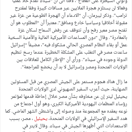
وتولي السيطرة على القطاع”، لافتاً الى أن “سيناء تقدم حلا عمليا
وفعالا لن يستلزم هجرة الملايين عبر مسافات كبيرة وفقا لمقترح
ترامب”. وذكر ليبرمان، أن “الادعاء أن الهجرة الطوعية من غزة غير
مقبولة أخلاقيا وسياسيا خادع ومنافق”ـ معتبراً أن “المطلوب هو أن
تفتح مصر معبر رفح وأن تتوقف عن رفض السماح لسكان غزة
بالمغادرة”. وقال “دون المساعدات الأميركية المالية والأمنية السخية
عمل أو بقاء النظام المصري الحالي مشكوك فيه”، مضيفاً “إسرائيل
ساعدت مصر في التغلب على المشكلة الخطيرة عندما رسخ تنظيم
الدولة وجوده في سيناء”. ورأى أن “الإطار الكامل للعلاقات بين
الولايات المتحدة ومصر وإسرائيل لا بد أن يخضع للمراجعة”.
ما زال هناك هجوم مستمر على الجيش المصري من قبل المسئولين
الصهاينة، حيث أعرب السفير الصهيوني لدى الولايات المتحدة
يحيئيل ليتر إن عن مخاوفه بشأن مصر خلال إحاطة قدمها لمؤتمر
رؤساء المنظمات اليهودية الأميركية الكبرى، وهو أول اجتماع من
نوعه يعقده مع المجموعة منذ وصوله إلى واشنطن الشهر الماضي. كما
هدد السفير الإسرائيلي في الولايات المتحدة،
يحيئيل
، مصر، بسبب
الاستعدادات التي أظهرها الجيش في سيناء. وقال لايتر في