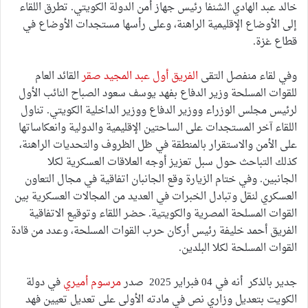
خالد عبد الهادي الشنفا رئيس جهاز أمن الدولة الكويتي. تطرق اللقاء
إلى الأوضاع الإقليمية الراهنة، وعلى رأسها مستجدات الأوضاع في
قطاع غزة.
وفي لقاء منفصل التقى
الفريق أول عبد المجيد صقر
القائد العام
للقوات المسلحة وزير الدفاع بفهد يوسف سعود الصباح النائب الأول
لرئيس مجلس الوزراء ووزير الدفاع ووزير الداخلية الكويتي. تناول
اللقاء آخر المستجدات على الساحتين الإقليمية والدولية وانعكاساتها
على الأمن والاستقرار بالمنطقة في ظل الظروف والتحديات الراهنة،
كذلك التباحث حول سبل تعزيز أوجه العلاقات العسكرية لكلا
الجانبين. وفي ختام الزيارة وقع الجانبان اتفاقية في مجال التعاون
العسكري لنقل وتبادل الخبرات في العديد من المجالات العسكرية بين
القوات المسلحة المصرية والكويتية. حضر اللقاء وتوقيع الاتفاقية
الفريق أحمد خليفة رئيس أركان حرب القوات المسلحة، وعدد من قادة
القوات المسلحة لكلا البلدين.
جدير بالذكر أنه في 04 فبراير 2025 صدر
مرسوم أميري
في دولة
الكويت بتعديل وزاري نص في مادته الأولى على تعديل تعيين فهد