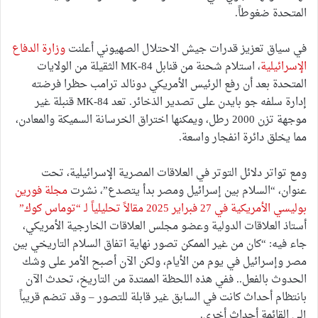
المتحدة ضغوطاً.
في سياق تعزيز قدرات جيش الاحتلال الصهيوني أعلنت
وزارة الدفاع
الإسرائيلية
، استلام شحنة من قنابل MK-84 الثقيلة من الولايات
المتحدة بعد أن رفع الرئيس الأمريكي دونالد ترامب حظرا فرضته
إدارة سلفه جو بايدن على تصدير الذخائر. تعد MK-84 قنبلة غير
موجهة تزن 2000 رطل، ويمكنها اختراق الخرسانة السميكة والمعادن،
مما يخلق دائرة انفجار واسعة.
ومع تواتر دلائل التوتر في العلاقات المصرية الإسرائيلية، تحت
عنوان، “السلام بين إسرائيل ومصر بدأ يتصدع”، نشرت
مجلة فورين
بوليسي الأمريكية في 27 فبراير 2025 مقالاً تحليلياً لـ “توماس كوك”
أستاذ العلاقات الدولية وعضو مجلس العلاقات الخارجية الأمريكي،
جاء فيه: “كان من غير الممكن تصور نهاية اتفاق السلام التاريخي بين
مصر وإسرائيل في يوم من الأيام، ولكن الآن أصبح الأمر على وشك
الحدوث بالفعل.. ففي هذه اللحظة الممتدة من التاريخ، تحدث الآن
بانتظام أحداث كانت في السابق غير قابلة للتصور – وقد تنضم قريباً
إلى القائمة أحداث أخرى.