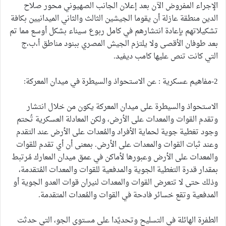
الإجراء المفروض الآن بعد إعلان الجانب الصهيوني محور صلاح
الدين منطقة عازلة أن يقوما الجيشين الثالث والثاني الميدانيين بكافة
تشكيلاتهم بإعادة انتشارهم في كامل ربوع سيناء بشكل أوسع مما تم
بعد طوفان الأقصى ولا يلتزم الجيش المصري ببنود مناطق أ،ب،ج
التي كانت تنص عليها كامب ديفيد.
2-مفاهيم عسكرية : عن الاستحواذ والسيطرة في ميدان المعركة:
الاستحواذ والسيطرة على ميدان المعركة يكون من خلال انتشار
وتقدم القوات والمعدات على الأرض، ولكن المعادلة العسكرية تُحتم
وجود تغطية جوية لحماية الأفراد والمُعدات على الأرض عند التقدم
وعند ثبات القوات والمعدات على الأرض. بمعنى أن أي تقدم للقوات
والمعدات على الأرض وعبورها لأماكن في عمق ميدان المعارك مُرتبط
بمقدار قدرة التغطية الجوية والمدفعية للقوات والمعدات المُتقدمة،
وذلك حتى لا تتعرض القوات والمعدات لنيران قوات العدو الجوية أو
المدفعية وتقع خسائر فادحة في القوات والمُعدات المتقدمة.
الطفرة الهائلة في التسليح وتحديًدا على مستوى الجو، التي حدثت