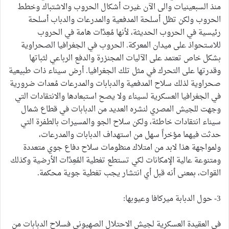
منذ السبعينيات والى الآن غيرت أشكال الحروب والاشتباك وخطط
الحروب ولكن تظل أسلحة المدفعية والمدرعات والدباب أسلحة
رئيسية في الحروب الحديثة، لأنها مُعِدَّات هامة في الحروب
للاستحواذ على ميدان المعركة. الحروب في الجغرافيا الصحراوية
بشكل خاص تعتمد على الآليات المجنزرة والدفع الرباعي لثباتها
وقدرتها على التحرك في مثل تلك الجغرافيا. أرض سيناء ذات طبيعية
صحراوية لذلك سلاح المدفعية والدبابات والمدرعات مُعدات ضرورية
في الجغرافيا العسكرية لسيناء ولا يصح استبعادها والانتقادات التي
وجهت للجيش المصري لنشره العديد من الدبابات في قطاع شمال
سيناء انتقادات خاطئة، ولكن سلاح الجو والمسيرات بالطفرة التي
حدثت فيهما مؤخراً سهل من استهداف الدبابات والمدرعات،
ولمواجهة هذا لابد من امتلاك منظومات سلاح دفاع جوي متعددة
ومتنوعة عالية الإمكانات لكي تستطع تغطية المُعِدَّات الأرضية وكذلك
القوات، بمعنى أنه قبل أي انتشار يجب تغطية جوية محكمة.
3- حول الدبابة ميركافا وعيوبها:
في العقيدة العسكرية لجيش الاحتلال الصهيوني فسلاح الدبابات من