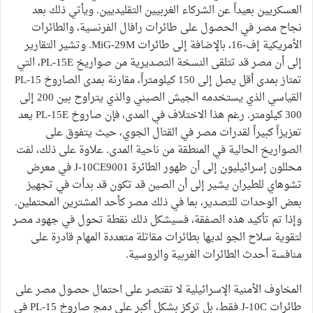
العسكريين بعيداً عن الشركاء الغربيين التقليديين. ويأتي ذلك بعد
نجاح مصر في الحصول على طائرات رافال الفرنسية، والطائرات
الأمريكية إف-16، بالإضافة إلى طائرات MiG-29M. وتشير التقارير
إلى أن مصر قد تتلقى النسخة التصديرية من صواريخ PL-15E، التي
تمتاز بمدى أقل يصل إلى 150 كيلومتراً، مقارنة بمدى الصاروخ PL-15
القياسي الذي يستخدمه الجيش الصيني والذي يتراوح بين 200 إلى
300 كيلومتر. رغم هذا الاختلاف في المدى، فإن صاروخ PL-15E يعد
تعزيزاً كبيراً لقدرات مصر في القتال الجوي، حيث يتفوق على
الصواريخ الحالية في المنطقة من ناحية المدى. علاوة على ذلك، لفت
محللون إسرائيليون إلى أن ظهور الطائرة J-10CE9001 في معرض
تشوهاي للطيران يشير إلى أن الصين قد تكون قد بدأت في تجهيز
بعض الوحدات للتصدير، بما في ذلك مصر كأحد المشترين المحتملين.
وإذا تم تأكيد هذه الصفقة، فسيشكل ذلك نقطة تحول في جهود مصر
لتقوية سلاح الجو لديها بطائرات مقاتلة متعددة المهام قادرة على
منافسة أحدث الطائرات الغربية والروسية.
المخاوف الأمنية الإسرائيلية لا تقتصر على احتمال حصول مصر على
طائرات J-10C فقط، بل تركز بشكل أكبر على دمج صاروخ PL-15 في