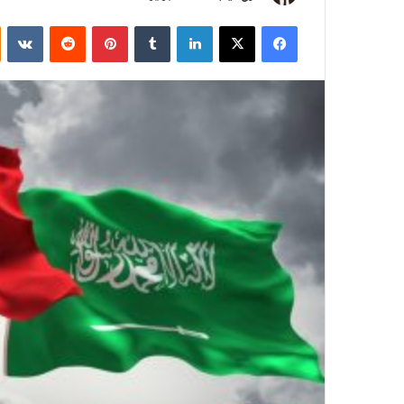
فيسبوك
‫X
لينكدإن
بينتيريست