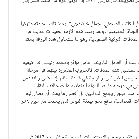
السياسي معاً، ليعلن مواجهتهم في آن واحد. وهو ما يفسر تصريحه في مارس 2018، بأن تركيا جزء من مثلث الشر إلى
تل الكاتب الصحفي “جمال خاشقجي”. ومنذ تلك الحادثة وتركيا
جناة الحقيقيين. ولقد رتبت هذه الأزمة تعقيدات جديدة من
 العلاقات التركية السعودية، وهو ما ستحاول هذه الورقة بحثه
، يبدو أن العامل التاريخي عامل مؤثر ومحدد رئيسي في كيفية
مستقبل هذه العلاقات. فالحروب المتكررة بينهما في مرحلة
لحرمين الشريفين، والرغبة في قيادة العالم الإسلامي والتنافس
تى في مرحلة ما بعد الدولة العثمانية غلبت حالات التقارب
استراتيجي يجمع الدولتين، بل أقصى ما يمكن أن تصل إليه
كات اقتصادية، تدفع نحو تهدئة التوتر الذي يحدث من حين لآخر
تُعد العلاقات الاقتصادية التركية السعودية جيدة لحد كبير. فقد بلغ حجم الاستثمارات السعودية خلال عام 2017 في