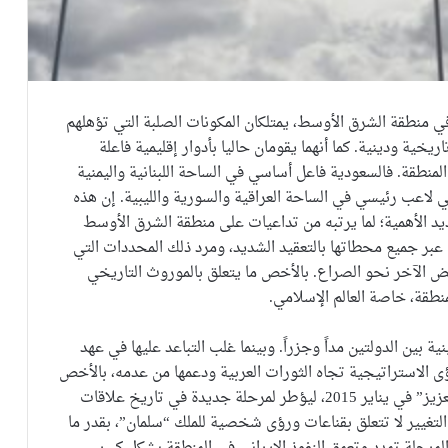
ن في منطقة الشرق الأوسط، يمتلكان المكونات الصلبة التي تؤهلهم
ية ودينية. كما أنهما يقومان حاليا بأدوار إقليمية فاعلة
منطقة. فالسعودية فاعل أساسي في الساحة اللبنانية واليمنية
ي لاعب رئيسي في الساحة العراقية والسورية والليبية. إن هذه
د الأهمية؛ لما يرتبه من تداعيات على منطقة الشرق الأوسط
ة عبر جميع محطاتها بالتعقيد الشديد، ومرد ذلك المحددات التي
بعض الآخر نحو الصراع. بالأخص ما يتعلق بالموروث التاريخي
منطقة، خاصة العالم الإسلامي.
ة بين الدولتين مداً وجزراً. وبينما غلب التباعد عليها في عهد
رؤى الاستراتيجية تجاه الثورات العربية ودعمها من عدمه، بالأخص
الثورة المصرية والتونسية. جاء الملك “سلمان بن عبد العزيز” في يناير 2015، ليؤطر لمرحلة جديدة في تاريخ علاقات
التغيير لا تتعلق بقناعات ورؤى شخصية للملك “سلمان”، بقدر ما