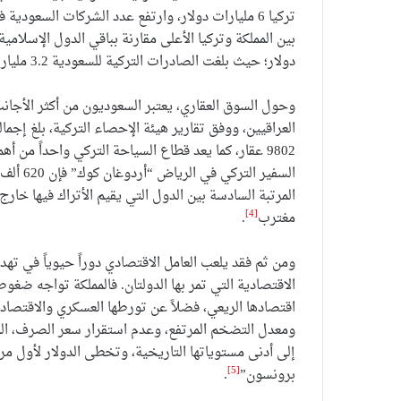
دولار؛ حيث بلغت الصادرات التركية للسعودية 3.2 مليار دولار، مقابل واردات من المملكة بقيمة 2.5 مليار دولار تقريبا
وحول السوق العقاري، يعتبر السعوديون من أكثر الأجانب
العراقيين، ووفق تقارير هيئة الإحصاء التركية، بلغ إجما
9802 عقار، كما يعد قطاع السياحة التركي واحداً من 
[4]
مغترب
.
ومن ثم فقد يلعب العامل الاقتصادي دوراً حيوياً في ته
الاقتصادية التي تمر بها الدولتان. فالمملكة تواجه ضغ
اقتصادها الريعي، فضلاً عن تورطها العسكري والاقتصادي
إلى أدنى مستوياتها التاريخية، وتخطى الدولار لأول مر
[5]
برونسون”
.