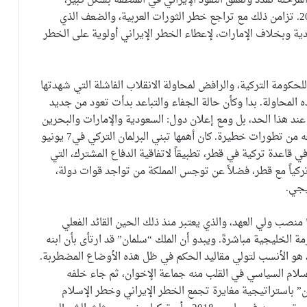
لة تمدد وتعمق النفوذ الإيراني في المنطقة بشكل كبير،
خاصة مع سيطرة الحوثيين على صنعاء في سبتمبر 2014. تزامن ذلك مع تراجع خطر الثورات العربية، والضعف الذي
ية وبخلاف الإمارات، لإعطاء الخطر الإيراني أولوية على الخطر
لحكومة التركية، والرافض لمحاولة الانقلاب الفاشلة التي شهدتها
عم خليجي لهذه المحاولة. بدا وكأن حالة الجفاء والتباعد بدأت تعود من جديد
عند هذا الحد، بل ومع إعلان دول: السعودية والإمارات والبحرين
ومصر قطع علاقاتهم مع قطر في 5 يونيو 2017، وما تبعه من تطورات خطيرة. كان أهمها تبني البرلمان التركي في7 يونيو
قاعدة تركية في قطر، تطبيقاً لاتفاقية الدفاع المشترك، التي
 تركياً مع قطر، فضلاً عن توجس المملكة من تواجد قوات دولة،
يجي.
مد بن سلمان” منصب ولي العهد، والذي يعتبر منذ ذلك الحين القائد الفعلي
ة الخليجية مباشرةَ. ويبدو أن الملك “سلمان” قد ارتأى بأن ابنه
قة، هو الأنسب لتولي مقاليد الحكم في ظل هذه الأوضاع المضطربة.
لإسلام السياسي في القلب منه جماعة الإخوان، ثم جاء خلفه
ن” باستراتيجية مغايرة تجمع الخطر الإيراني وخطر الإسلام