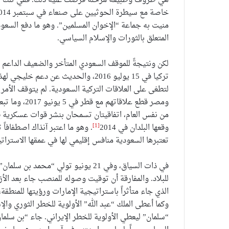
هي ظروف وطبيعة مرحلة فرضت عليه ذلك. ففي تلك المرح
منيت به جماعة “الإخوان المسلمين”. وهو ما دفع السعود
المتعلق بالثورات والإسلام السياسي.
لكن ونتيجةً للموقف السعودي المتأخر والضعيف الداعم ل
تركيا في 15 يوليو 2016، والحديث عن د
لتطغى على العلاقات التركية السعودية. لم يتوقف الأمر 
من نفس العام، اتفاقيتان تسمحان بنشر قوات عسكرية في 
[1]
وقعها البلدان في 2014
. وهو ما اعتبر آنذاك اصطفافاً
تعتبرها السعودية منافس إقليمي لها في عمقها الاسترات
في ذات السياق، وفي 21 يونيو تولي “مح
للبلاد. والمفارقة أن توقيت وصوله للمنصب جاء بعد الأزم
الذي جاء متأثراً باستراتيجية الإمارات ورؤيتها للمنط
وكما أعطى الملك “عبد الله” الأولوية للخطر الثوري وا
“سلمان” ليعطي الأولوية للخطر الإيراني. جاء “بن سلما