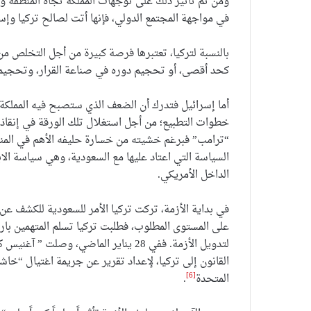
ومن ثم تأثير ذلك على توجهات المملكة تجاه المنطقة وأ
في مواجهة المجتمع الدولي، فإنها أتت لصالح تركيا وإس
بالنسبة لتركيا، تعتبرها فرصة كبيرة من أجل التخلص من
كحد أقصى، أو تحجيم دوره في صناعة القرار، وتحجيم ال
أما إسرائيل فتدرك أن الضعف الذي ستصبح فيه المملكة،
خطوات التطبيع؛ من أجل استغلال تلك الورقة في إنقاذ ح
“ترامب” فبرغم خشيته من خسارة حليفه الأهم في المنط
السياسة التي اعتاد عليها مع السعودية، وهي سياسة الاب
الداخل الأمريكي.
في بداية الأزمة، تركت تركيا الأمر للسعودية للكشف عن 
على المستوى المطلوب، فطلبت تركيا تسلم المتهمين با
لتدويل الأزمة. ففي 28 يناير الماضي، وص
القانون إلى تركيا، لإعداد تقرير عن جريمة اغتيال “خ
[6]
المتحدة
.