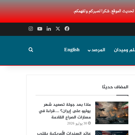
 تحديث الموقع. شكرا لصبركم وتفهمكم.
‫X
فيسبوك
لينكدإن
‫YouTube
انستقرام
بحث عن
لم وميدان
المرصد
English
المضاف حديثا
ماذا بعد جولة تصعيد شهر
يوليو على إيران؟ ….قراءة في
مسارات الصراع القادمة
30 يوليو 2026
عائد السندات الأمريكية يقترب