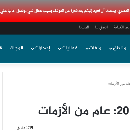
د المصري. يسعدنا أن نعود إليكم بعد فترة من التوقف بسبب عطل فني، ونعمل حاليا علي
ط الكتابة
اتصل بنا
الميديا
مناطق
ملفات
فعاليات
إصدارات
المجلة
ق
17 دقائق