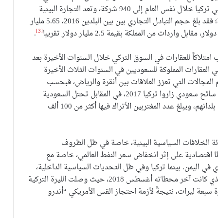
تركيا 6 مليارات دولار، وارتفع عدد الشركات السعودية في تركيا خلال نفس العام إلى 940 شركة، وتعد التجارة البينية
بين المملكة وتركيا الأعلى مقارنة بباقي الدول الإسلامية؛ فقد بلغ حجم التبادل التجاري بين بين البلدين 2016، 5.65 مليار
[3]
.
 امتلاكاً للعقارات في السوق التركي خلال السنوات الأخيرة بعد
لي العقارات المملوكة للسعوديين في السنوات الثلاث الأخيرة
أهم المجالات التي تعزز العلاقات بين أنقرة والرياض، فبحسب
السفير التركي في الرياض “أردوغان كوك” فإن 620 ألف سائح سعودي زاروا تركيا 2017، في المقابل تحتل السعودية
المرتبة السادسة بين الدول التي يقيم الأتراك فيها خارج بلدانهم، ويبلغ عدد المغتربين الأتراك فيها أكثر من 100 ألف
دئة الخلافات السياسية البينية، خاصة في ظل الظروف
وطا اقتصادية على إثر انخفاض سعر النفط العالمي، خاصة مع
 في اليمن. بينما تركيا وفي ظل التحديات السياسية الداخلية،
ومعدل التضخم المرتفع، وعدم استقرار سعر الصرف، الذي كانت آخر محطاته أغسطس 2018، حيث وصلت الليرة التركية
ة سبعة ليرات، نتيجةً لأزمة احتجاز القس الأمريكي “أندرو