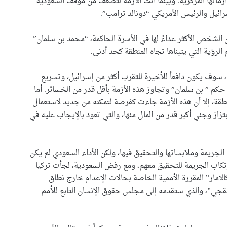
زماتها المركزية. وبينما أتت الأزمة لتضعف من موقف السعودية
رائيل والرئيس الأمريكي “دونالد ترامب”.
 الشخص الأكثر عداءً لها في الأسرة الحاكمة، “محمد بن سلمان”
رؤية التي يتبناها تجاه المنطقة كحد أدنى.
 سوف يكون دافعاً للأخيرة للتقرب أكثر من إسرائيل، وتسريع
كم ” بن سلمان” وتجاوز هذه الأزمة بأقل قدر من الخسائر. أما
قة، إلا أن هذه الأزمة جاءت كفرصة لتمكنه من جديد لاستعمال
تزاز وجني أكبر قدر من المال منها، والتي تعود بالإيجاب عليه في
الجريمة وملابساتها والتحقيق فيها، ولكن الأداء السعودي لم يكن
رتكاب الجريمة للتحقيق معهم، ومع رفض السعودية، لجأت تركيا
لت ” آغنيس كالامار” المقررة الأممية الخاصة بحالات الإعدام خارج نطاق
اشقجي”، والذي ستقدمه إلى مجلس حقوق الإنسان التابع للأمم