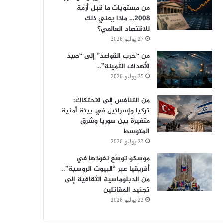
من مستويات ما قبل أزمة
2008… ماذا يعني ذلك
للاقتصاد العالمي؟
27 يوليو 2026
من “حرب القواعد” إلى “صيد
الأهداف الثمينة”..
25 يوليو 2026
من التنافس إلى الاحتكاك:
تركيا وإسرائيل في بيئة أمنية
متغيرة بين سوريا وشرق
المتوسط
23 يوليو 2026
موسكو توسّع نفوذها في
أفريقيا عبر “البيوت الروسية”..
من الدبلوماسية الثقافية إلى
تجنيد المقاتلين
22 يوليو 2026