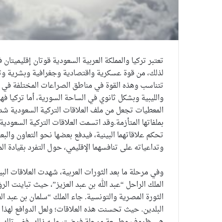
تعتبر تركيا والمملكة العربية السعودية قوتان إقليميتا
لذلك، من قوة عسكرية واقتصادية وجغرافية وبشرية وتاريخ
تتناسب وهذه القوة في مناطق الصراعات المختلفة في ال
والليبية وبشكل ثانوي في الساحة السورية، أما تركيا فه
المعطيات تجعل من ملف العلاقات التركية السعودية شدي
بملفاتها المتأزمة.وقد اتسمت العلاقات التركية السعودي
تحكم علاقاتهما البينية، فيدفع بعضها نحو التعاون وال
وتداعياته على تنافسهما الإقليمي، حول التفرد بقيادة ال
وفي مرحلة ما بعد الثورات العربية، شهدت العلاقات البيني
الملك الراحل “عبد الله بن عبد العزيز”، حيث تباينت ال
البلدين. حيث تحسنت هذه العلاقات؛ ولعل الدوافع لهذا 