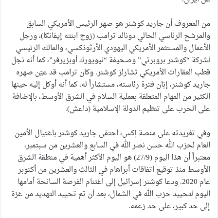
من المعروف أن جاريد كوشنر هو صهر الرئيس الأمريكي السابق
والمرشح الرئاسي الحالي دونالد ترامب (زوج ابنته إيفانكا)، ورجل
الأعمال والمستثمر الأمريكي اليهودي الأرثوذكسي، والمالك الرئيسي
لشركة “كوشنر بروبرتي” وصحيفة “نيويورك أوبزيرفر”، كما أنه نجل
قطب العقارات الأمريكي تشارلز كوشنر. وكان ترامب قد عيّن صهره
جاريد كوشنر، إبّان فترة رئاسته، مستشاراً له، كما أنه أوكل إليه حينها
الكثير من المهام المتعلقة بعملية السلام في الشرق الأوسط، بالإضافة
على الحرب على تنظيم الدولة الإسلامية (داعش).
وفي تغريدته على منصة إكس، احتفى جاريد كوشنر باغتيال الأمين
العام لحزب الله حسن نصر الله في السابع والعشرين من سبتمبر،
معتبراً أن هذا اليوم (27/9) هو اليوم الأكثر أهمية في منطقة الشرق
الأوسط منذ توقيع اتفاقات أبراهام في الثالث والعشرين من أكتوبر
عام 2020. ودعا كوشنر إسرائيل إلى اغتنام الفرصة السانحة أمامها
اليوم لتحييد حزب الله في الشمال، بعد أن تم تحييد التهديد من غزة
إلى حد كبير، على حد زعمه.