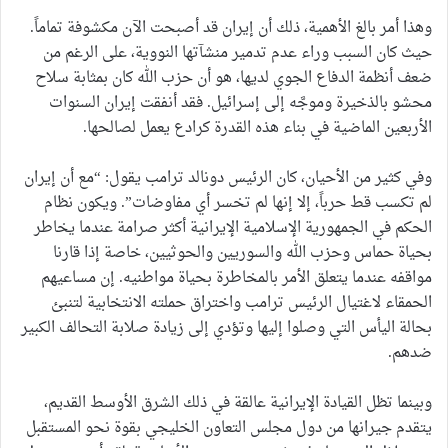
وهذا أمر بالغ الأهمية، ذلك أن إيران قد أصبحت الآن مكشوفة تماماً.
حيث كان السبب وراء عدم تدمير منشآتها النووية، على الرغم من
ضعف أنظمة الدفاع الجوي لديها، هو أن حزب الله كان بمثابة سلاح
محشو بالذخيرة وموجَّه إلى إسرائيل. فقد أنفقت إيران السنوات
الأربعين الماضية في بناء هذه القدرة كرادع يعمل لصالحها.
وفي كثير من الأحيان، كان الرئيس دونالد ترامب يقول: “مع أن إيران
لم تكسب قط حرباً، إلا إنها لم تخسر أي مفاوضات”. ويكون نظام
الحكم في الجمهورية الإسلامية الإيرانية أكثر صرامة عندما يخاطر
بحياة حماس وحزب الله والسوريين والحوثيين، خاصة إذا قارنا
مواقفه عندما يتعلق الأمر بالمخاطرة بحياة مواطنيه. إن مساعيهم
الحمقاء لاغتيال الرئيس ترامب واختراق حملته الانتخابية لتنبئ
بحالة اليأس التي وصلوا إليها وتؤدي إلى زيادة صلابة التحالف الكبير
ضدهم.
وبينما تظل القيادة الإيرانية عالقة في ذلك الشرق الأوسط القديم،
يتقدم جيرانها من دول مجلس التعاون الخليجي بقوة نحو المستقبل