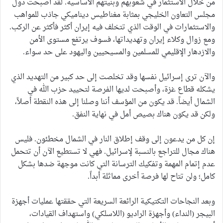
من خلال الاستثمار في شعوبهم وبنيتهم ​​الأساسية. لقد أصبحت دول
مجلس التعاون الخليجي بمثابة مغناطيس ديناميكي جاذب للمواهب
والاستثمارات في الوقت الذي تتخلف فيه إيران أكثر فأكثر عن الركب.
ومع زوال وكلاء إيران وتهديداتها، فسوف يرتفع مستوى الأمن
والازدهار الإقليمي للمسلمين والمسيحيين واليهود على حد سواء.
والآن ترى إسرائيل نفسها وقد تخلصت إلى حد كبير من التهديد الذي
يشكله قطاع غزة، وأصبحت لديها الفرصة لتحييد حزب الله في
الشمال أيضاً. قد يكون من المؤسف أننا وصلنا إلى هذه النقطة أصلاً،
ولكن قد يكون هناك بصيص أمل في نهاية النفق.
إن كل من يدعون إلى وقف إطلاق النار في الشمال مخطئون. فليس
هناك مجال للتراجع بالنسبة لإسرائيل. فهي لا تستطيع الآن أن تتحمل
عدم إتمام المهمة وتفكيك الترسانة التي كانت موجهة ضدها بشكل
كامل؛ ولن تتاح لها فرصة أخرى مماثلة أبداً.
وبعد النجاحات التكتيكية الرائعة السريعة التي حققتها عمليات أجهزة
البيجر (النداء) وأجهزة الراديو (اللاسلكي) واستهداف القيادات،