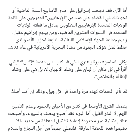
أما الآن، فقد نجحت إسرائيل على مدى الأسابيع الستة الماضية أو
نحو ذلك في القضاء على عدد من “الإرهابيين” المدرجين على قائمة
الولايات المتحدة للإرهابيين المطلوبين يعادل ما فعلته الولايات
المتحدة في السنوات العشرين الماضية. ومن بينهم إبراهيم عقيل،
زعيم جماعة الجهاد الإسلامي اللبنانية، التابعة لحزب الله، والذي
خطط لقتل هؤلاء الجنود من مشاة البحرية الأمريكية في عام 1983.
وكان الفيلسوف برنار هنري ليفي قد كتب على منصة “إكس”: “إنني
أقرأ في كل مكان أن لبنان على وشك الانهيار. لا، بل هي على وشك
الإغاثة والخلاص”.
قد تأتي لحظات كهذه مرة واحدة في كل جيل، وذلك إن أتت أصلاً.
يتصف الشرق الأوسط في كثير من الأحيان بالجمود وعدم التغيير،
اللهم إلا النذر القليل. أما اليوم فقد أصبح يتصف بالسيولة، وأصبحت
هناك إمكانية غير محدودة لإعادة تشكيل المنطقة من جديد. فلا
تضيعوا هذه اللحظة الفارقة. فلنصلي جميعاً من أجل النجاح والسلام