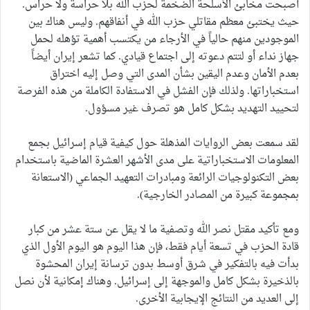
أصبحت مخابئ الأسلحة الضخمة لحزب الله بلا حراسة ولا حراس.
حيث يختبئ معظم مقاتلي حزب الله في أنفاقهم. وليس هناك بين
الموجودين منهم حالياً في الأرجاء من يكتسب أهمية تؤهله لحمل
جهاز نداء أو لتتم دعوته إلى اجتماع قيادي. كما تشعر إيران أيضاً
بعدم الأمان وعدم اليقين بشأن المدى التي وصل إليه اختراق
استخباراتها. ولذلك فإن الفشل في الاستفادة الكاملة من هذه الفرصة
لتحييد التهديد بشكل كامل هو تصرف غير مسؤول.
لقد سمعت بعض الروايات المذهلة حول كيفية قيام إسرائيل بجمع
المعلومات الاستخباراتية على مدى الأشهر العشرة الماضية باستخدام
بعض التكنولوجيات الرائعة ومبادرات التعهيد الجماعي (الاستعانة
بمجموعة كبيرة من المصادر الخارجية).
ومع تأكيد مقتل نصر الله وتصفية ما لا يقل عن ستة عشر من كبار
قادة الحزب في تسعة أيام فقط، فإن هذا اليوم هو اليوم الأول الذي
بدأت فيه بالتفكير في شرق أوسط بدون ترسانة إيران المحشوة
بالذخيرة بشكل كامل والموجهة إلى إسرائيل. وهناك إمكانية لأن نصل
إلى العديد من النتائج الإيجابية الأخرى.