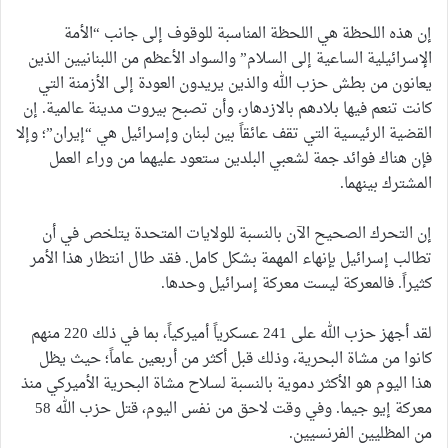
إن هذه اللحظة هي اللحظة المناسبة للوقوف إلى جانب “الأمة
الإسرائيلية الساعية إلى السلام” والسواد الأعظم من اللبنانيين الذين
يعانون من بطش حزب الله والذين يريدون العودة إلى الأزمنة التي
كانت تنعم فيها بلادهم بالازدهار، وأن تصبح بيروت مدينة عالمية. إن
القضية الرئيسية التي تقف عائقاً بين لبنان وإسرائيل هي “إيران”؛ وإلا
فإن هناك فوائد جمة لشعبي البلدين ستعود عليهما من وراء العمل
المشترك بينهما.
إن التحرك الصحيح الآن بالنسبة للولايات المتحدة يتلخص في أن
تطالب إسرائيل بإنهاء المهمة بشكل كامل. فقد طال انتظار هذا الأمر
كثيراً. فالمعركة ليست معركة إسرائيل وحدها.
لقد أجهز حزب الله على 241 عسكرياً أميركياً، بما في ذلك 220 منهم
كانوا من مشاة البحرية، وذلك قبل أكثر من أربعين عاماً؛ حيث يظل
هذا اليوم هو الأكثر دموية بالنسبة لسلاح مشاة البحرية الأميركي منذ
معركة إيو جيما. وفي وقت لاحق من نفس اليوم، قتل حزب الله 58
من المظليين الفرنسيين.