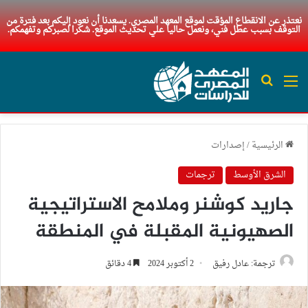
نعتذر عن الانقطاع المؤقت لموقع المعهد المصري. يسعدنا أن نعود إليكم بعد فترة من
التوقف بسبب عطل فني، ونعمل حاليا علي تحديث الموقع. شكرا لصبركم وتفهمكم.
القائمة
بحث عن
الرئيسية
/
إصدارات
الشرق الأوسط
ترجمات
جاريد كوشنر وملامح الاستراتيجية
الصهيونية المقبلة في المنطقة
ترجمة: عادل رفيق
2 أكتوبر 2024
4 دقائق