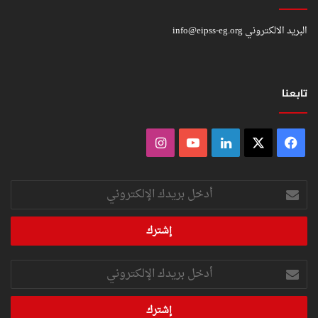
البريد الالكتروني
info@eipss-eg.org
تابعنا
فيسبوك
‫X
لينكدإن
‫YouTube
انستقرام
أدخل
بريدك
الإلكتروني
أدخل
بريدك
الإلكتروني