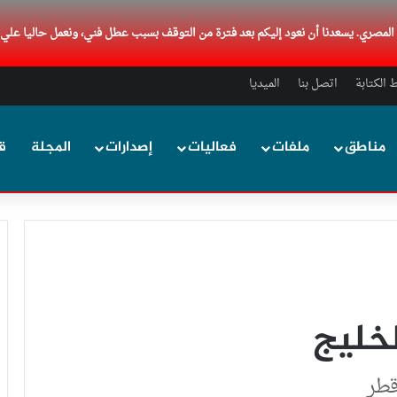
د المصري. يسعدنا أن نعود إليكم بعد فترة من التوقف بسبب عطل فني، ونعمل حاليا علي
الكتابة
اتصل بنا
الميديا
مناطق
ملفات
فعاليات
إصدارات
المجلة
ق
خليج
قطر