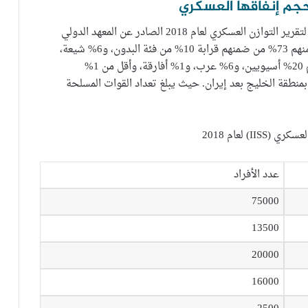
وحجم إنفاقها العسكري
يبلغ تعداد المقيمين بالسعودية 28.5 مليون شخص وفقا لتقرير التوازن العسكري لعام 2018 الصادر عن المعهد الدولي
للدراسات الاستراتيجية (IISS). وتبلغ نسبة السعوديين منهم 73% من ضمنهم قرابة 10% من فئة البدون، و6% شيعة،
بينما تبلغ نسبة الأجانب من المقيمين بالمملكة 27% منهم 20% أسيويين، و6% عرب، و1% أفارقة، وأقل من 1%
منطقة الخليج بعد إيران. حيث يبلغ تعداد القوات المسلحة
عدد الأفراد
75000
13500
20000
16000