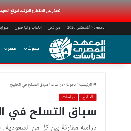
نعتذر عن الانقطاع المؤقت لموقع المعه
الجمعة, 7 أغسطس 2026
من نحن
الكتاب والباحثون
ضوابط 
بحوث
مصر
الرئيسية
/
بحوث
/
دراسات
/
سباق التسلح في الخليج
الخليج
دراسات
سباق التسلح في ال
دراسة مقارنة بين كل من السعودية ـ 