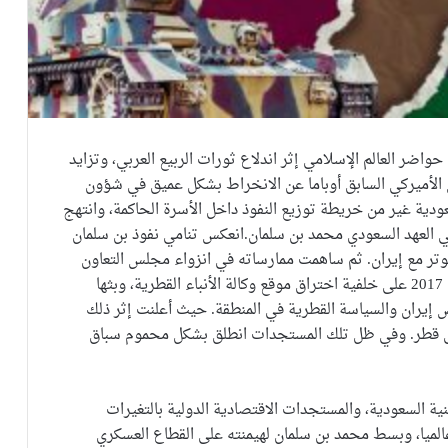
واضر العالم الإسلامي إثر اندلاع ثورات الربيع العربي، وتزايد
يس الأميركي السابق أوباما عن الانخراط بشكل عميق في شؤون
ودية غير من خريطة توزيع النفوذ داخل الأسرة الحاكمة، وانتهج
 العهد السعودي محمد بن سلمان.انعكس تنامي نفوذ بن سلمان
لتوتر مع إيران. ثم ساهمت ممارساته في انزواء مجلس التعاون
الخليجي إثر أزمة حصار قطر التي اندلعت في مايو عام 2017 على خلفية اختراق موقع وكالة الأنباء القطرية، وبثها
إيران والسياسة القطرية في المنطقة. حيث أعلنت إثر ذلك
ى قطر. وفي ظل تلك المستجدات انطلق بشكل محموم سباق
ة السعودية، والمستجدات الاقتصادية الدولية بالتغيرات
الميا، وبسط محمد بن سلمان لهيمنته على القطاع العسكري