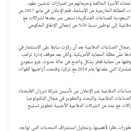
ة أعضاء الأسرة الحاكمة وحرمانهم من امتيازات تدشين عقود
دفاعية، بالتوازي مع الرغبة في تقليل الاعتماد على واردات المملكة الخارجية من الأسلحة، فتم الإعلان في مايو 2017 عن
السعودية للصناعات العسكرية) تسعى عبر عقدها لشراكات مع
الشركات الرائدة عالمياً في مجال الأسلحة والصناعات الدفاعية إلى توطين نسبة 50% من إجمالي الإنفاق الحكومي
مجال الصناعات الدفاعية بعد أن ركزت سابقا على الاستثمار في
ادها على مظلة الحماية الأمريكية. ولكن بعد موقف إدارة ترامب
 لموقفها من حماية قطر بشكل واضح في حالة حدوث غزو سعودي
أو إماراتي لها، توجهت قطر نحو تفعيل اتفاقية الدفاع المشترك التي عقدتها عام 2014 مع تركيا، وفتحت أراضيها للقوات
دخولها إلى مجال الصناعات الدفاعية عبر الإعلان عن تأسيس شركة (برزان القابضة)
لصناعات الدفاعية، والبحث والتطوير في مجال التكنولوجيا
كات مع عدد من الشركات الدفاعية الأجنبية لتطوير تسليح
طورات نظرا لأهميتها، وتحاول استشراف التحديات التي تواجه