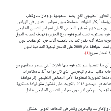
لتعاون الخليجي الذي يضم السعودية، والإمارات، وقطر،
 لرؤساء أركان القوات المسلحة بدول مجلس التعاون في الرياض
لعسكري بين جيوشهم. ثم قرر المجلس الأعلى لمجلس التعاون الخليجي
الثة المنعقدة في المنامة عام 1982 تأسيس قوة عسكرية تحت اسم (قوة درع الجزيرة) تهدف لحماية الدول
فرقة مشاة آلية يقدر تعدادها بخمسة آلاف فرد. ثم عقدت دول
المجلس اتفاقية الدفاع العسكري المشترك عام 2000، ثم تمت الموافقة عام 2009 على الاستراتيجية الدفاعية لدول
وة تدخل سريع
[1]
.
ن بدأ تفعيلها عبر نشر قوة منها ناهزت ألفي عنصر معظمهم من
 والإمارات بالبحرين في مارس عام 2011 استجابة لطلب النظام البحريني الذي كان يواجه آنذاك مظاهرات
ت دفعة تطويرية لمنظومة الأمن الجماعي الخليجي إثر موافقة
المجلس الأعلى لدول مجلس التعاون الخليجي أثناء اجتماعه في ديسمبر 2013 بالكويت على تشكيل مقر قيادة عسكرية
حدة) حيث لم تكن لدى دول مجلس التعاون الخليجي خلال
2 عن مشاركة السعودية، والإمارات، والبحرين وقطر في التحالف الدولي المشكل