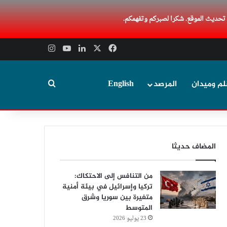
 تحديث الموقع. شكرا لصبركم وتفهمكم.
‫X
فيسبوك
لينكدإن
‫YouTube
انستقرام
بحث عن
لم وميدان
المرصد
English
المضاف حديثا
من التنافس إلى الاحتكاك:
تركيا وإسرائيل في بيئة أمنية
متغيرة بين سوريا وشرق
المتوسط
23 يوليو 2026