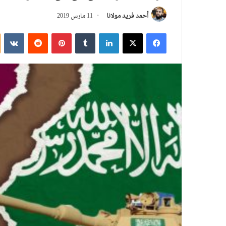
أحمد فريد مولانا
11 مارس 2019
فيسبوك
‫X
لينكدإن
بينتيريست