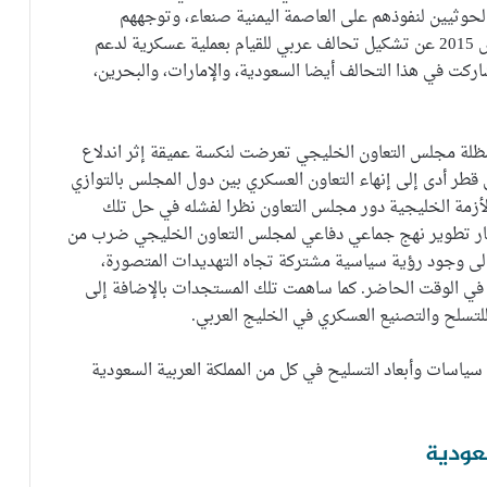
لحوثيين لنفوذهم على العاصمة اليمنية صنعاء، وتوجههم
للسيطرة على مدينة عدن، أعلنت السعودية في 26 مارس 2015 عن تشكيل تحالف عربي للقيام بعملية عسكرية لدعم
كت في هذا التحالف أيضا السعودية، والإمارات، والبحرين،
ظلة مجلس التعاون الخليجي تعرضت لنكسة عميقة إثر اندلاع
الحصار المفروض على قطر أدى إلى إنهاء التعاون العسكري بين دول المجلس بالتوازي
لأزمة الخليجية دور مجلس التعاون نظرا لفشله في حل تلك
 صار تطوير نهج جماعي دفاعي لمجلس التعاون الخليجي ضرب من
إلى وجود رؤية سياسية مشتركة تجاه التهديدات المتصورة،
في الوقت الحاضر. كما ساهمت تلك المستجدات بالإضافة إلى
لتسلح والتصنيع العسكري في الخليج العربي.
 سياسات وأبعاد التسليح في كل من المملكة العربية السعودية
عودية