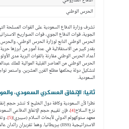
الدفاع الصاروخي
الحرس الوطني
تشرف وزارة الدفاع السعودية على القوات المسلحة التي
الجوية، قوات الدفاع الجوي، قوات الصواريخ الاستراتي
الحرس الوطني التابع لوزارة الحرس الوطني، والحرس المل
بقدر كبير من الاستقلالية في عدة أمور من أبرزها حري
أعداد الحرس الوطني مقارنة بالقوات البرية مدى الأولوي
الحرس الوطني من العناصر القبلية الموالية للملك عبدا
لتشكيل دولة يحكمها مطلع القرن العشرين. واستمر توا
السعودية.
ثانيا: الإنفاق العسكري السعودي، والعو
نظرا لأن السعودية وكافة دول الخليج لا تنشر حجم إنفاق
نزع السلاح
[4]
، فإن تقييم حجم الإنفاق الدفاعي السعود
معهد ستوكهولم الدولي لأبحاث السلام (سيبري)
[5]
، وتق
الاستراتيجية (IISS) ببريطانيا. وهما تقريران رائدان عالميا في مجال التسلح والإنفاق العسكري وتدفق الأسلحة.