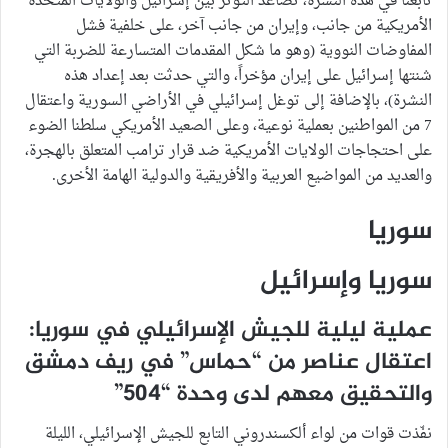
تابعنا في هذه النشرة، تصاعد التوتر بين إسرائيل والولايات المتحدة
الأمريكية من جانب، وإيران من جانب آخر، على خلفية فشل
المفاوضات النووية (وهو ما شكل المقدمات المتسارعة للضربة التي
شنتها إسرائيل على إيران مؤخراً، والتي حدثت بعد إعداد هذه
النشرة)، بالإضافة إلى توغل إسرائيلي في الأراضي السورية واعتقال
7 من المواطنين بعملية نوعية، وعلى الصعيد الأمريكي سلطنا الضوء
على احتجاجات الولايات الأمريكية ضد قرار ترامب المتعلق بالهجرة،
والعديد من المواضيع العربية والأفريقية والدولية الهامة الأخرى.
سوريا
سوريا وإسرائيل
عملية ليلية للجيش الإسرائيلي في سوريا:
اعتقال عناصر من “حماس” في ريف دمشق
والتحقيق معهم لدى وحدة “504”
نفّذت قوات من لواء ألكسندروني التابع للجيش الإسرائيلي، الليلة