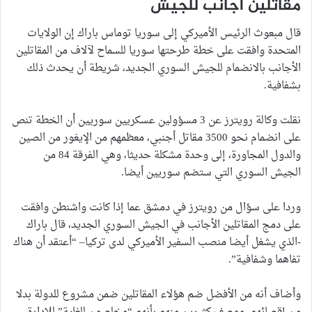
مقاتلين أجانب للجيش
قال مبعوث الرئيس الأميركي إلى سوريا توماس باراك إن الولايات
المتحدة وافقت على خطة طرحتها سوريا للسماح لآلاف من المقاتلين
الأجانب بالانضمام للجيش السوري الجديد، شريطة أن يحدث ذلك
بشفافية.
نقلت وكالة رويترز عن 3 مسؤولين عسكريين سوريين أن الخطة تنص
على انضمام نحو 3500 مقاتل أجنبي، معظمهم من الإيغور من الصين
والدول المجاورة، إلى وحدة مشكلة حديثا، وهي الفرقة 84 من
الجيش السوري التي ستضم سوريين أيضا.
وردا على سؤال من رويترز في دمشق عما إذا كانت واشنطن وافقت
على دمج المقاتلين الأجانب في الجيش السوري الجديد، قال باراك
-الذي يشغل أيضا منصب السفير الأميركي لدى تركيا– “أعتقد أن هناك
تفاهما وشفافية”.
وأضاف أنه من الأفضل ضم هؤلاء المقاتلين ضمن مشروع للدولة بدلا