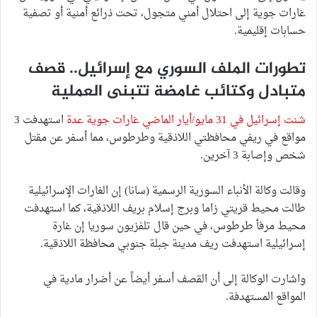
غارات جوية إلى احتلال أمني متجول، تحت ذرائع أمنية أو تصفية
حسابات إقليمية.
تطورات الملف السوري مع إسرائيل.. قصف
متبادل وكتائب غامضة تتبنى العملية
شنت إسرائيل في 31 مايو/أيار الماضي غارات جوية عدة
استهدفت 3
مواقع في ريفي محافظتي اللاذقية وطرطوس، مما أسفر عن مقتل
شخص وإصابة 3 آخرين.
وقالت وكالة الأنباء السورية الرسمية (سانا) إن الغارات الإسرائيلية
طالت محيط قريتي زاما وبرج إسلام بريف اللاذقية، كما استهدفت
محيط مرفأ طرطوس، في حين قال تلفزيون سوريا إن غارة
إسرائيلية استهدفت ريف مدينة جبلة جنوبي محافظة اللاذقية.
واشارت الوكالة إلى أن القصف أسفر أيضاً عن أضرار مادية في
المواقع المستهدفة.