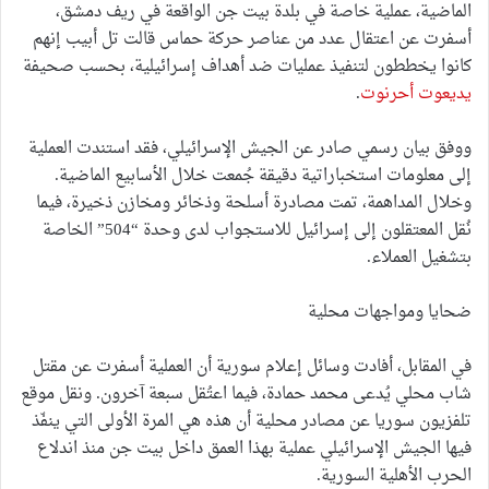
الماضية، عملية خاصة في بلدة بيت جن الواقعة في ريف دمشق،
أسفرت عن اعتقال عدد من عناصر حركة حماس قالت تل أبيب إنهم
كانوا يخططون لتنفيذ عمليات ضد أهداف إسرائيلية، بحسب صحيفة
يديعوت أحرنوت
.
ووفق بيان رسمي صادر عن الجيش الإسرائيلي، فقد استندت العملية
إلى معلومات استخباراتية دقيقة جُمعت خلال الأسابيع الماضية.
وخلال المداهمة، تمت مصادرة أسلحة وذخائر ومخازن ذخيرة، فيما
نُقل المعتقلون إلى إسرائيل للاستجواب لدى وحدة “504” الخاصة
بتشغيل العملاء.
ضحايا ومواجهات محلية
في المقابل، أفادت وسائل إعلام سورية أن العملية أسفرت عن مقتل
شاب محلي يُدعى محمد حمادة، فيما اعتُقل سبعة آخرون. ونقل موقع
تلفزيون سوريا عن مصادر محلية أن هذه هي المرة الأولى التي ينفّذ
فيها الجيش الإسرائيلي عملية بهذا العمق داخل بيت جن منذ اندلاع
الحرب الأهلية السورية.