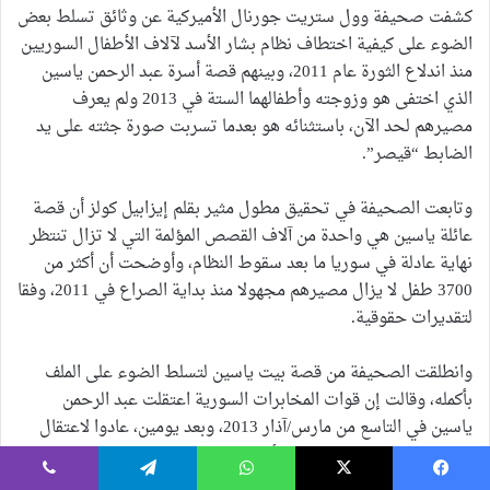
كشفت صحيفة وول ستريت جورنال الأميركية عن وثائق تسلط بعض
الضوء على كيفية اختطاف نظام بشار الأسد لآلاف الأطفال السوريين
منذ اندلاع الثورة عام 2011، وبينهم قصة أسرة عبد الرحمن ياسين
الذي اختفى هو وزوجته وأطفالهما الستة في 2013 ولم يعرف
مصيرهم لحد الآن، باستثنائه هو بعدما تسربت صورة جثته على يد
الضابط “قيصر”.
وتابعت الصحيفة في تحقيق مطول مثير بقلم إيزابيل كولز أن قصة
عائلة ياسين هي واحدة من آلاف القصص المؤلمة التي لا تزال تنتظر
نهاية عادلة في سوريا ما بعد سقوط النظام، وأوضحت أن أكثر من
3700 طفل لا يزال مصيرهم مجهولا منذ بداية الصراع في 2011، وفقا
لتقديرات حقوقية.
وانطلقت الصحيفة من قصة بيت ياسين لتسلط الضوء على الملف
بأكمله، وقالت إن قوات المخابرات السورية اعتقلت عبد الرحمن
ياسين في التاسع من مارس/آذار 2013، وبعد يومين، عادوا لاعتقال
زوجته رانيا العباسي، طبيبة الأسنان وبطلة سوريا في الشطرنج،
وأطفالها الستة الذين تراوحت أعمارهم بين عام و14 عاما.
يسبوك
‫X
واتساب
تيلقرام
ڤايبر