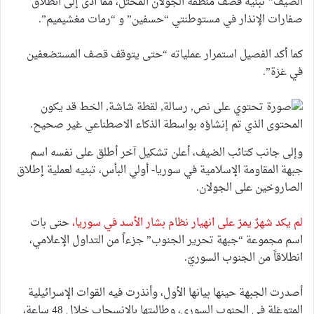
الضيف” تبنيه قصف منطقة الجولان المحتل، مما أدى إلى انطلاق
صفارات الإنذار في مستوطنتي “حسفين” و “رمات مغشيميم”.
كما أكد الفصيل استمرار عملياته “حتى يتوقف قصف المستضعفين
في غزة”.
وإلى جانب كتائب الضيف، أعلن تشكيل آخر أطلق على نفسه اسم
جبهة المقاومة الإسلامية في سوريا- أولي البأس، تبنيه لعملية إطلاق
الصاروخين على الجولان.
لم يكد شهرٌ يمرّ على انهيار نظام بشار الأسد في سوريا،
حتى بات
اسم مجموعة “جبهة تحرير الجنوب” جزءاً من التداول الإعلامي،
انطلاقاً من الجنوب السوريّ.
أصدرت الجبهة حينها بيانها الأول، وأنذرت فيه القوات الإسرائيلية
المتوغلة في الجنوب السوري، وطالبتها بالانسحاب خلال 48 ساعة،