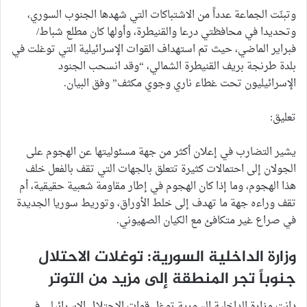
وتبنّت الجماعة عدداً من الاشتباكات التي شهدها الجنوب السوري،
وتحديدا في محافظتي درعا والقنيطرة، وأولها كان مطلع شباط/
فبراير الماضي، حيث تم استهداف القوات الإسرائيلية التي توغلت في
بلدة طرنجة بريف القنيطرة الشمالي، “وقد انسحب الجنود
الإسرائيليون تحت غطاء ناري وجوي مكثف” وفق البيان.
تعليق:
يشير التضارب في إعلان أكثر من جهة مسئوليتها عن الهجوم على
الجولان إلى احتمالات كثيرة تتعلق بالجهات التي تقف بالفعل خلف
هذا الهجوم، وما إذا كان الهجوم في إطار مقاومة شعبية حقيقية، أم
تقف وراءه جهة ما تهدف إلى خلط الأوراق، وتوريط سوريا الجديدة
في صراع غير متكافئ مع الكيان الصهيوني.
وزارة الداخلية السورية: توغلات الاحتلال
جنوباً تجر المنطقة إلى مزيد من التوتر
دانت وزارة الداخلية السورية توغل قوات الاحتلال الإسرائيلي في