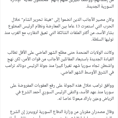
من إقصائهم، ووصف كثيرين منهم بأنهم “مخلصون للغاية” للإدارة
السورية الجديدة.
وكان مصير الأجانب الذين انضموا إلى “هيئة تحرير الشام” خلال
الحرب التي استمرت 13 عاما بين المعارضة ونظام الرئيس المخلوع
بشار الأسد، من أكثر الملفات الشائكة التي تعيق التقارب مع الغرب منذ
توليها السلطة.
وكانت الولايات المتحدة حتى مطلع الشهر الماضي على الأقل تطالب
القيادة الجديدة باستبعاد المقاتلين الأجانب من قوات الأمن، لكن نهج
واشنطن تجاه سوريا شهد تغيرا كبيرا منذ جولة الرئيس دونالد ترامب
في الشرق الأوسط الشهر الماضي.
ووافق ترامب خلال هذه الجولة على رفع العقوبات المفروضة على
سوريا منذ عهد الأسد، والتقى الرئيس السوري أحمد الشرع في
الرياض وعيّن باراك مبعوثا خاصا له.
وقال مصدران مقربان من وزارة الدفاع السورية لرويترز إن الشرع