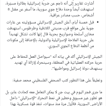
أشارت تقارير إلى أنه ناجم عن ضربة إسرائيلية بطائرة مسيّرة،
استهدفت أيضاً وحدة دفاع جوي سورية، ما أسفر عن مقتل 8
أشخاص، حسب مصادر عراقية.
قبل خمسة أيام، أعلن الجيش الإسرائيلي مسؤوليته عن غارات
جوية على مواقع قرب مدينتي اللاذقية وطرطوس، استهدفت
مخازن أسلحة وصواريخ بحرية قال إنها كانت تشكل تهديداً
على حرية الملاحة الإسرائيلية والدولية، بالإضافة إلى مكونات
من أنظمة الدفاع الجوي السوري.
الجيش الإسرائيلي أكد في بيانه أنه “سيواصل العمل للحفاظ على
حرية حركته العملياتية في المنطقة، وسيتحرك لإزالة أي تهديد
يستهدف دولة إسرائيل ومواطنيها”.
وتعليقاً على هذا التطور كتب الصحفي الفلسطيني محمد صفية:
ما جرى فجر اليوم في بيت جن لا يمكن التعامل معه كحادث عابر، بل
هو تطور غير مسبوق وخطير في نمط التحرك “الإسرائيلي” داخل
الأراضي السورية. فلأول مرة منذ سنوات، تنفذ قوة عسكرية بهذا