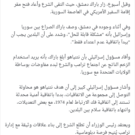
وقبل أسبوع، زار باراك دمشق، حيث التقى الشرع وأعاد فتح مقر
إقامة السفير الأمريكي في العاصمة السورية.
وفي أثناء وجوده في دمشق، وصف باراك الصراع بين سوريا
وإسرائيل بأنه “مشكلة قابلة للحل”، وشدد على أن البلدين يجب أن
“يبدآ باتفاقية عدم اعتداء فقط”.
وأفاد مسؤول إسرائيلي بأن نتنياهو أبلغ باراك، بأنه يريد استخدام
الزخم الناتج عن اجتماع ترامب والشرع لبدء مفاوضات بوساطة
الولايات المتحدة مع سوريا.
وأشار مسؤول إسرائيلي كبير إلى أن هدف نتنياهو هو محاولة
التوصل إلى مجموعة من الاتفاقيات، بدءا باتفاقية أمنية محدثة
تستند إلى اتفاقية فك الارتباط لعام 1974، مع بعض التعديلات،
وانتهاء باتفاقية سلام بين البلدين.
ويعتقد رئيس الوزراء أن تطلع الشرع إلى بناء علاقات وثيقة مع إدارة
ترامب يُتيح فرصة دبلوماسية.