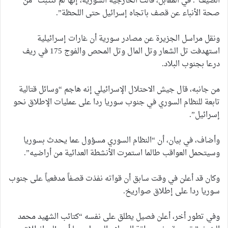
الضيف”. في المقابل، قالت الخارجية السورية، إنها لم تتثبت “من
صحة الأنباء عن قصف باتجاه إسرائيل حتى اللحظة”.
ونقل مراسل الجزيرة عن مصادر سورية أن غارات إسرائيلية
استهدفت تل الشعار وتل المال وتل المحص والفوج 175 في ريف
درعا بجنوب البلاد.
من جانبه، قال جيش الاحتلال الإسرائيلي إنه هاجم “وسائل قتالية
تابعة للنظام السوري في جنوب سوريا ردا على عمليات الإطلاق نحو
إسرائيل”.
وأضاف، في بيان، أن “النظام السوري مسؤول عما يحدث بسوريا
وسيتحمل العواقب طالما استمرت الأنشطة العدائية من أراضيه”.
وكان قد أعلن في وقت سابق أن قواته نفذت قصفاً مدفعياً على جنوب
سوريا ردا على إطلاق صواريخ.
وفي تطور أخر، أعلن فصيل يطلق على نفسه “كتائب الشهيد محمد