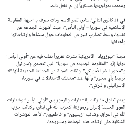
وهددت بمواجهتها عسكرياً إن لم تفعل ذلك.
في 11 كانون الثاني/ يناير، تغير الاسم وبات يعرف بـ “جبهة المقاومة
الإسلامية في سوريا – أولي البأس”، حيث أشهرت الجماعة عن
نفسها، وسط تضاربٍ كبير في المعلومات حول منشأها وارتباطاتها
وأهدافها.
مجلة “نيوزويك” الأمريكية نشرت تقريراً نقلت فيه عن “أولي البأس”
قولها إنّها “المقاومة الجديدة في سوريا” التي تتصدى لإسرائيل
و”محور الشر الأمريكي”. ونقلت المجلة عن الجماعة الجديدة أنها “لا
ترتبط بأي محور” وأنها ضد “مختلف الاحتلالات في سوريا،
الإسرائيلي والتركي”.
ويتم تداول مقارنات بالشعارات والرموز بين “أولي البأس” وشعارات
القوى الحليفة لإيران ورموزها، كحزب الله في لبنان، وكتائب حزب
الله في العراق، وكتائب “زينبيون” و”فاطميون”، كأحد المؤشرات
الشكليّة على ارتباط هذه الجماعة ومشروعها.