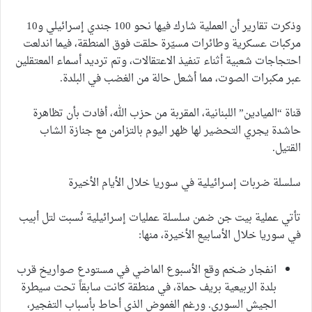
وذكرت تقارير أن العملية شارك فيها نحو 100 جندي إسرائيلي و10
مركبات عسكرية وطائرات مسيّرة حلقت فوق المنطقة، فيما اندلعت
احتجاجات شعبية أثناء تنفيذ الاعتقالات، وتم ترديد أسماء المعتقلين
عبر مكبرات الصوت، مما أشعل حالة من الغضب في البلدة.
قناة “الميادين” اللبنانية، المقربة من حزب الله، أفادت بأن تظاهرة
حاشدة يجري التحضير لها ظهر اليوم بالتزامن مع جنازة الشاب
القتيل.
سلسلة ضربات إسرائيلية في سوريا خلال الأيام الأخيرة
تأتي عملية بيت جن ضمن سلسلة عمليات إسرائيلية نُسبت لتل أبيب
في سوريا خلال الأسابيع الأخيرة، منها:
انفجار ضخم وقع الأسبوع الماضي في مستودع صواريخ قرب
بلدة الربيعية بريف حماة، في منطقة كانت سابقاً تحت سيطرة
الجيش السوري. ورغم الغموض الذي أحاط بأسباب التفجير،