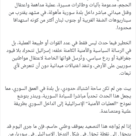
الحجم، مدعومة بآليات وطائرات مسيرة، عملية مداهمة واعتقال
وقتل ميداني مباشر داخل بلدة سورية مأهولة، في مشهد يقترب من
سيناريوهات الضفة الغربية أو جنوب لبنان أكثر من كونه استهدافا
محدودا.
الخطير فيما حدث ليس فقط في عدد القوات أو طبيعة العملية، بل
في الرسالة السياسية والأمنية الكامنة خلفه: إسرائيل تتحرك بلا قيود
جغرافية أو ردع سياسي، وتُرسل قواتها الخاصة لاعتقال مواطنين
سوريين على الأرض، وتنفذ اغتيالات ميدانية دون أن تتعرض لأي
تبعات.
بيت جن لم تكن ساحة اشتباك حدودي، بل بلدة في العمق السوري، مما
يجعل هذا الحدث تحدياً مباشرا للسيادة السورية، وينذر بتوسّع
نموذج “العمليات الأمنية” الإسرائيلية إلى الداخل السوري بطريقة
علنية ومتصاعدة.
إذا لم يُواجَه هذا التصعيد بموقف وطني حاسم، فإن ما جرى اليوم قد
يتحوّل إلى نقطة تحوّل في شكل التدخل الإسرائيلي في سوريا، من