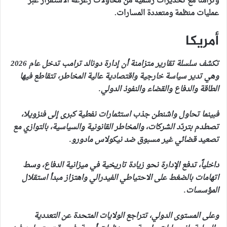
وتزامناً مع تحذيرات رسمية من محاولات زعزعة الاستقرار عبر
عمليات منظمة ومتعددة المسارات.
أمريكا
تكشف سلسلة تقارير متزامنة أن إدارة دونالد ترامب تدخل عام 2026
وهي تدير سياسة خارجية واقتصادية عالية المخاطر، تتقاطع فيها
الطاقة والدفاع والقضاء والنفوذ الدولي.
فبينما تحاول واشنطن جذب استثمارات نفطية كبرى إلى فنزويلا،
تصطدم بتردّد الشركات، والمخاطر القانونية والسياسية، بالتوازي مع
تصعيد قضائي غير مسبوق ضد نيكولاس مادورو.
داخلياً، تدفع الإدارة نحو زيادة تاريخية في ميزانية الدفاع، وسط
اتهامات بالضغط على الاحتياطي الفيدرالي واهتزاز مبدأ استقلال
المؤسسات.
وعلى المستوى الدولي، تتراجع الولايات المتحدة عن التعددية