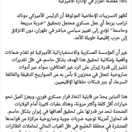
ثالثاً: معضلة القرار في الإدارة الأميركية
تُظهر التسريبات الإعلامية الموثوقة أن الرئيس الأميركي دونالد
ترامب يربط أي عمل عسكري محتمل بتحقيق “ضربة سريعة
وحاسمة” تؤدي إلى تغيير سياسي مباشر في طهران، دون الانزلاق
إلى حرب إقليمية طويلة الأمد.
غير أن المؤسسة العسكرية والاستخباراتية الأميركية لم تقدّم ضمانات
واقعية بإمكانية تحقيق هذا الهدف بشكل حاسم، في ظل تقديرات
تشير إلى قدرة إيران على الرد غير المتكافئ، سواء عبر أدوات
صاروخية تتمثل في مخزون لا بأس به من الصواريخ الدقيقة والفائقة
السرعة، أو عبر شبكات حلفائها الإقليميين.
هذا التباين يحدّ من قابلية اتخاذ قرار عسكري فوري، ويعزز الميل نحو
خيارات أقل كلفة وأكثر مرونة، وهناك عقبات كثيرة أمام الولايات
المتحدة تحد من قدرتها على تحقيق أهدافها في إيران بشكل حاسم.
قد تحاول أمريكا توجيه ضربات جوية وصاروخية مركزة من قواعدها
المنتشرة في منطقة الخليج في ظل الغياب الحالي لحاملات الطائرات