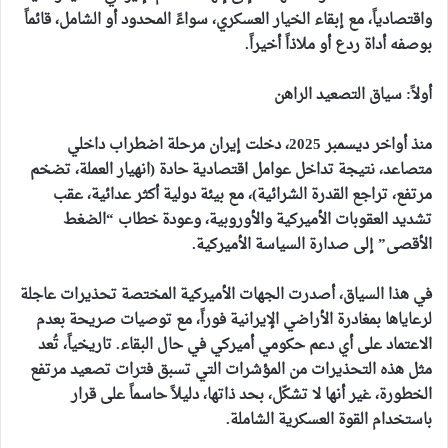
واقتصادياً، مع إبقاء الخيار العسكري، سواءً المحدود أو الشامل، قائماً
بوصفه أداة ردع أو ملاذاً أخيراً.
أولاً: سياق التصعيد الراهن
منذ أواخر ديسمبر 2025، دخلت إيران مرحلة اضطراب داخلي
متصاعد، نتيجة تداخل عوامل اقتصادية حادة (انهيار العملة، تضخم
مرتفع، تراجع القدرة الشرائية)، مع بيئة دولية أكثر عدائية، عقب
تشديد العقوبات الأميركية والأوروبية، وعودة خطاب “الضغط
الأقصى” إلى صدارة السياسة الأميركية.
في هذا السياق، أصدرت الجهات الأميركية المختصة تحذيرات عاجلة
لرعاياها بمغادرة الأراضي الإيرانية فوراً، مع توصيات صريحة بعدم
الاعتماد على أي دعم حكومي أميركي في حال البقاء. تاريخياً، تُعد
مثل هذه التحذيرات من المؤشرات التي تسبق فترات تصعيد مرتفع
الخطورة، غير أنها لا تشكّل، بحد ذاتها، دليلاً حاسماً على قرار
باستخدام القوة العسكرية الشاملة.