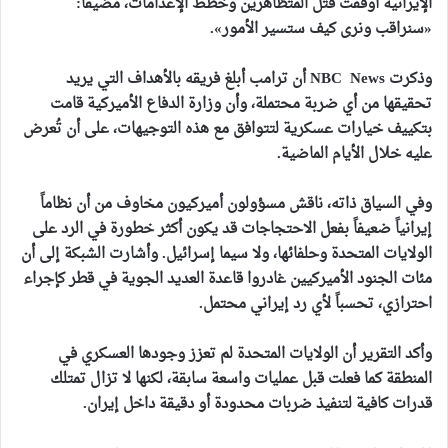
الإيرانية أوقفت قتل المتظاهرين وخطط الإعدامات، مضيفاً:
«سنراقب ونرى كيف ستسير الأمور».
وذكرت NBC News أن ترامب أبلغ فريقه بالأهداف التي يريد
تحقيقها من أي ضربة محتملة، وأن وزارة الدفاع الأميركية قامت
بتكييف خيارات عسكرية لتتوافق مع هذه التوجيهات، على أن تُعرض
عليه خلال الأيام الماضية.
وفي السياق ذاته، ناقش مسؤولون أميركيون مخاوف من أن نظاماً
إيرانياً ضعيفاً بفعل الاحتجاجات قد يكون أكثر خطورة في الرد على
الولايات المتحدة وحلفائها، ولا سيما إسرائيل. وأشارت الشبكة إلى أن
مئات الجنود الأميركيين غادروا قاعدة العديد الجوية في قطر كإجراء
احترازي، تحسباً لأي رد إيراني محتمل.
وأكد التقرير أن الولايات المتحدة لم تعزز وجودها العسكري في
المنطقة كما فعلت قبل عمليات واسعة سابقة، لكنها لا تزال تمتلك
قدرات كافية لتنفيذ ضربات محدودة أو دقيقة داخل إيران.