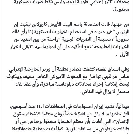
وحملات تأثير إعلامي طويلة الأمد، وليس فقط ضربات عسكرية
محدودة.
من جهتها، قالت المتحدثة باسم البيت الأبيض كارولاين ليفيت إن
الرئيس “غير متردد في استخدام الخيارات العسكرية إذا رأى ذلك
ضرورياً”، مضيفة أن الضربات الجوية “واحدة من بين العديد من
الخيارات المطروحة”، مع التأكيد على أن الدبلوماسية “تبقى الخيار
الأول”.
وفي السياق نفسه، كشفت مصادر مطلعة أن وزير الخارجية الإيراني
عباس عراقجي تواصل مع المبعوث الأميركي الخاص ستيف ويتكوف
لبحث إمكانية إجراء محادثات دبلوماسية مباشرة، وأن عقد لقاء
محتمل لا يزال قيد النقاش.
ميدانياً، تشهد إيران احتجاجات في المحافظات الـ31 منذ أسبوعين،
قُتل خلالها ما لا يقل عن 544 شخصاً، وفق منظمة “نشطاء حقوق
الإنسان”، التي أفادت بأن معظم الضحايا سقطوا برصاص حي أو
طلقات خرطوش من مسافات قريبة. كما أفادت منظمة NetBlocks