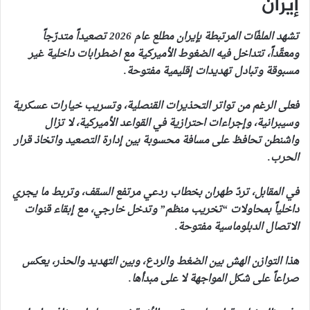
إيران
تشهد الملفّات المرتبطة بإيران مطلع عام 2026 تصعيداً متدرّجاً
ومعقّداً، تتداخل فيه الضغوط الأميركية مع اضطرابات داخلية غير
مسبوقة وتبادل تهديدات إقليمية مفتوحة.
فعلى الرغم من تواتر التحذيرات القنصلية، وتسريب خيارات عسكرية
وسيبرانية، وإجراءات احترازية في القواعد الأميركية، لا تزال
واشنطن تحافظ على مسافة محسوبة بين إدارة التصعيد واتخاذ قرار
الحرب.
في المقابل، تردّ طهران بخطاب ردعي مرتفع السقف، وتربط ما يجري
داخلياً بمحاولات “تخريب منظم” وتدخل خارجي، مع إبقاء قنوات
الاتصال الدبلوماسية مفتوحة.
هذا التوازن الهش بين الضغط والردع، وبين التهديد والحذر، يعكس
صراعاً على شكل المواجهة لا على مبدأها.