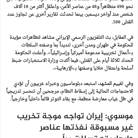
نحو 490 متظاهراً و48 من عناصر الأمن، واعتُقل أكثر من 10 آلاف
شخص منذ أواخر ديسمبر، بينما تحدثت تقارير أخرى عن تجاوز عدد
القتلى 500.
في المقابل، بث التلفزيون الرسمي الإيراني مشاهد لتظاهرات مؤيدة
للحكومة في طهران ومدن أخرى، تنديداً بما وصفته السلطات
بـ«أعمال تخريبية مدعومة أميركياً وإسرائيلياً». وأعلنت الحكومة
الحداد ثلاثة أيام على القتلى، فيما أكدت وزارة الاستخبارات ضبط
أسلحة واعتقال خلايا وصفتها بـ«الإرهابية».
وفي تقييم للمشهد، استبعد دبلوماسيون وخبراء غربيون أن تؤدي
الاحتجاجات الحالية إلى إسقاط النظام، مرجحين أن تنحسر تدريجياً
في ظل غياب معارضة منظمة، مع بقاء التوتر قائماً داخلياً وخارجياً.
موسوي: إيران تواجه موجة تخريب
غير مسبوقة نفذتها عناصر