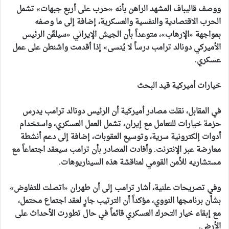
ووصف قاليباف المشهد الراهن بأنه «حرب على أربع جبهات» تشمل
الحرب الاقتصادية والنفسية والعسكرية، إضافة إلى ما وصفه
بمواجهة «الإرهاب»، متوعداً بأن الجيش الإيراني «سيلقّن الرئيس
الأميركي دونالد ترامب درساً لا يُنسى» إذا أقدمت واشنطن على عمل
عسكري.
خيارات أميركية قيد البحث
في المقابل، نقلت مصادر أميركية أن الرئيس دونالد ترامب يدرس
حزمة خيارات للتعامل مع إيران، تشمل العمل العسكري، واستخدام
أدوات إلكترونية سرية، وتوسيع العقوبات، إضافة إلى دعم أنشطة
معارضة عبر الإنترنت. وأفادت المصادر بأن ترامب سيعقد اجتماعاً مع
مستشاريه للأمن القومي لمناقشة هذه السيناريوهات.
وفي تصريحات علنية، أشار ترامب إلى أن طهران «اتصلت للتفاوض»
بشأن برنامجها النووي، مؤكداً أن الترتيب جارٍ لعقد اجتماع محتمل،
مع إبقاء خيار التحرك العسكري قائماً في حال تطورت الأحداث على
الأرض.