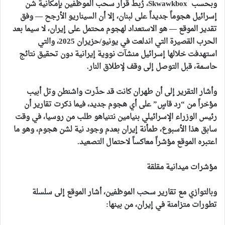
وبحسب Skwawkbox، رُبط قرار سحب الموظفين بإمكانية شن
إسرائيل هجوماً جديداً على لبنان، إلا أن السيناريو الأرجح — وفق
تقدير الموقع — هو الاستعداد لهجوم محتمل على إيران، لا سيما بعد
الحرب القصيرة التي اندلعت في يونيو/حزيران 2025، والتي
استهدفت خلالها إسرائيل منشآت نووية إيرانية دون تحقيق نتائج
حاسمة، قبل التوصل إلى وقف لإطلاق النار.
وأشار التقرير إلى أن طهران كانت قد حذّرت واشنطن وتل أبيب
مؤخراً من “رد قاسٍ” على أي هجوم جديد، فيما ذكرت تقارير أن
رئيس الوزراء الإسرائيلي بنيامين نتنياهو طلب من روسيا، في وقت
سابق هذا الأسبوع، طمأنة إيران بعدم وجود نية لشن هجوم، وهو ما
اعتبره الموقع مؤشراً معاكساً لاحتمال التصعيد.
مؤشرات ميدانية مقلقة
وبالتوازي مع تقارير سحب الموظفين، أشار الموقع إلى سلسلة
تطورات متزامنة في إيران، من بينها: