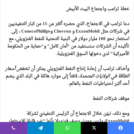
خطة ترامب واجتماع البيت الأبيض
دعا ترامب في الاجتماع، الذي حضره أكثر من 15 من كبار التنفيذيين
في شركات مثل ExxonMobil و Chevron وConocoPhillips ، إلى
استثمار نحو 100 مليار دولار في البنية التحتية للنفط الفنزويلي، مع
تأكيده أن الشركات ستستفيد من “أمان كامل” و“حماية من الحكومة
الأميركية” لدى دخولها السوق الفنزويلية.
وأضاف ترامب أن إعادة إنتاج النفط الفنزويلي يمكن أن
تخفض أسعار
الطاقة في الولايات المتحدة
، لافتاً إلى موارد هائلة في البلد الذي يضم
أحد أكبر احتياطيات النفط بالعالم.
موقف شركات النفط
ومع ذلك، تبيّن خلال الاجتماع أن الرئيس التنفيذي لشركة
ExxonMobil، دارين وودز، وصف فنزويلا بأنها “غير قابلة للاستثمار
في الوقت الحالي” ، مشدداً على أن الشركة بحاجة إلى تغييرات
يسبوك
‫X
واتساب
تيلقرام
ڤايبر