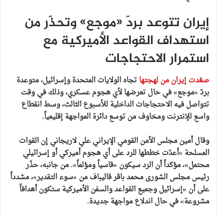
إيران تتوعد بردّ «موجع» وتحذّر من
استهداف القواعد الأميركية مع
استمرار الاحتجاجات
صعّدت إيران من لهجتها
تجاه الولايات المتحدة وإسرائيل، متوعدة
بردّ «موجع» في حال تعرضها لأي هجوم عسكري، وذلك في وقت
تتواصل فيه الاحتجاجات الداخلية للأسبوع الثالث، وسط انقطاع
واسع للإنترنت ومخاوف من توسع دائرة المواجهة إقليمياً.
وقال أمين مجلس الأمن القومي الإيراني علي لاريجاني إن القوات
المسلحة «أعدّت خططها للرد على أي هجوم أميركي أو إسرائيلي
محتمل»، مؤكداً أن الرد سيكون «قاسياً ومؤلماً». من جانبه، حذّر
رئيس مجلس الشورى محمد باقر قاليباف من «سوء التقدير»، مشدداً
على أن «إسرائيل وجميع القواعد والسفن الأميركية ستكون أهدافاً
مشروعة» في حال اندلاع مواجهة جديدة.