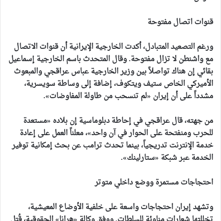
قنوات اتصال مفتوحة
ورغم التصعيد المتبادل، أكدت الخارجية الإيرانية أن قنوات الاتصال
مع واشنطن لا تزال مفتوحة. وقال المتحدث باسم الخارجية إسماعيل
بقائي إن هناك تواصلاً بين وزير الخارجية عباس عراقجي والمبعوث
الأميركي الخاص ستيف ويتكوف، إضافة إلى وساطة سويسرية،
مشدداً على أن إيران «لم تنسحب من طاولة المفاوضات».
من جهته، قال عراقجي في إحاطة دبلوماسية إن بلاده «مستعدة
للحرب ومنفتحة على الحوار في آن واحد»، معلناً العمل على إعادة
خدمة الإنترنت تدريجياً، بينما تحدث ترامب عن بحث إمكانية توفير
الخدمة عبر شبكة «ستارلينك».
احتجاجات مستمرة ووضع داخلي متوتر
وتشهد إيران احتجاجات واسعة على خلفية الأوضاع المعيشية،
تخللتها شعارات مناوئة للسلطات. ووفق وكالة «هرانا» الحقوقية، قُتل