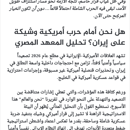
وفي ظل غياب قرار حاسم، تتجه الأزمة نحو مسار استنزاف طويل
الأمد، تبقى فيه الحرب الشاملة احتمالاً قائماً… دون أن تكون الخيار
المرجّح حتى الآن.
هل نحن أمام حرب أمريكية وشيكة
على إيران؟ تحليل المعهد المصري
تشهد العلاقات الأميركية–الإيرانية في مطلع عام 2026 تصعيداً
سياسياً وأمنياً لافتاً، تزامن مع احتجاجات داخلية واسعة النطاق في
إيران، وتحذيرات قنصلية أميركية غير مسبوقة، وإجراءات احترازية
في قواعد عسكرية أميركية في الخليج.
ورغم كثافة هذه المؤشرات، والتي تعطي إشارات متناقضة بين
التصعيد والتهدئة على النحو الوارد في تقريرنا “نحن والعالم” هذا
الأسبوع، نستطيع القول بأن التحليل المتأني يُظهر أن البيئة
الاستراتيجية الراهنة لا تشير إلى قرار أميركي وشيك بتنفيذ ضربة
عسكرية شاملة وساحقة، بقدر ما تعكس اعتماد واشنطن استراتيجية
ضغط متعددة الأدوات، تهدف إلى إنهاك النظام الإيراني نفسياً وأمنياً