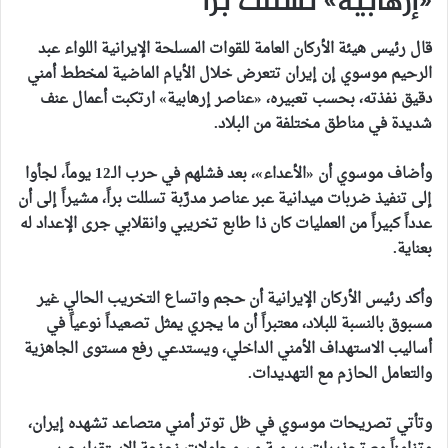
«إرهابية» تسللت براً
قال رئيس هيئة الأركان العامة للقوات المسلحة الإيرانية اللواء عبد
الرحيم موسوي إن إيران تتعرض خلال الأيام الماضية لمخطط أمني
دقيق نفذته، بحسب تعبيره، «عناصر إرهابية» ارتكبت أعمال عنف
شديدة في مناطق مختلفة من البلاد.
وأضاف موسوي أن «الأعداء»، بعد فشلهم في حرب الـ12 يوماً، لجأوا
إلى تنفيذ ضربات ميدانية عبر عناصر مدرَّبة تسللت براً، مشيراً إلى أن
عدداً كبيراً من العمليات كان ذا طابع تخريبي وانقلابي جرى الإعداد له
بعناية.
وأكد رئيس الأركان الإيرانية أن حجم واتساع التخريب الحالي غير
مسبوق بالنسبة للبلاد، معتبراً أن ما يجري يمثل تصعيداً نوعياً في
أساليب الاستهداف الأمني الداخلي، ويستدعي رفع مستوى الجاهزية
والتعامل الحازم مع التهديدات.
وتأتي تصريحات موسوي في ظل توتر أمني متصاعد تشهده إيران،