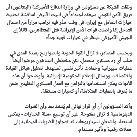
ونقلت الشبكة عن مسؤولين في وزارة الدفاع الأميركية (البنتاغون) أن
فريق الأمن القومي سيعقد اجتماعاً في البيت الأبيض لمناقشة تحديث
خيارات التعامل مع إيران، في وقت حذّر فيه ترامب مراراً من احتمال
التدخل إذا واصلت قوات الأمن الإيرانية قتل المتظاهرين، قائلاً إن
الجيش الأميركي «ينظر في خيارات قوية جداً».
وبحسب المصادر، لا تزال القوة الجوية والصواريخ بعيدة المدى في
صلب أي رد عسكري محتمل، لكن مخططي البنتاغون عرضوا أيضاً
عمليات سيبرانية وحملات تأثير نفسي تستهدف تعطيل هياكل القيادة
والاتصالات ووسائل الإعلام الحكومية الإيرانية. وأوضحوا أن هذه
الأدوات يمكن استخدامها بالتزامن مع العمل العسكري التقليدي ضمن
ما يُعرف بالعمليات المتكاملة، أو كخيارات مستقلة.
وأكد المسؤولون أن أي قرار نهائي لم يُتخذ بعد وأن القنوات
الدبلوماسية لا تزال مفتوحة. غير أن توسيع «سلة الخيارات» يعكس
استعداد واشنطن لسيناريوهات قد تتجاوز الضربات الميدانية إلى
حملات رقمية وتأثير مستدام.