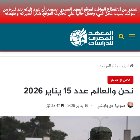
نعتذر عن الانقطاع المؤقت لموقع المعهد المصري. يسعدنا أن نعود إليكم بعد فترة من
التوقف بسبب عطل فني، ونعمل حاليا علي تحديث الموقع. شكرا لصبركم وتفهمكم.
القائمة
بحث عن
الرئيسية
/
المرصد
نحن والعالم
نحن والعالم عدد 15 يناير 2026
صوفيا خوجاباشي
16 يناير 2026
47 دقائق