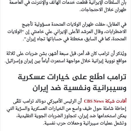
بأن السلطات الإيرانية قطعت خدمات الهاتف والإنترنت في العاصمة
طهران خلال الاحتجاجات.
في المقابل، حمّلت طهران الولايات المتحدة مسؤولية تأجيج
الاضطرابات، وقال المرشد الأعلى الإيراني علي خامنئي إن “الولايات
المتحدة، كما في السابق، مخطئة في حساباتها تجاه إيران”.
ويُذكر أن ترامب كان قد أمر، قبل سبعة أشهر، بشن ضربات على ثلاثة
مواقع نووية إيرانية خلال مواجهة استمرت أياماً بين إيران وإسرائيل.
ترامب اطّلع على خيارات عسكرية
وسيبرانية ونفسية ضد إيران
أفادت شبكة CBS News
أن الرئيس الأميركي دونالد ترامب تلقّى
إحاطة شاملة حول طيف واسع من الخيارات العسكرية والسرّية التي
يمكن استخدامها ضد إيران، تتجاوز الضربات الجوية التقليدية،
وتشمل عمليات سيبرانية وحملات حرب نفسية.