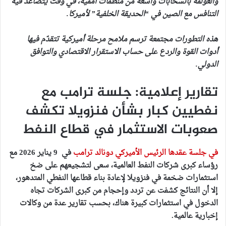
والعولمة بانسحابات واسعة من منظمات أممية، في وقت يتصاعد فيه
التنافس مع الصين في “الحديقة الخلفية” لأميركا.
هذه التطورات مجتمعة ترسم ملامح مرحلة أميركية تتقدّم فيها
أدوات القوة والردع على حساب الاستقرار الاقتصادي والتوافق
الدولي.
تقارير إعلامية: جلسة ترامب مع
نفطيين كبار بشأن فنزويلا تكشف
صعوبات الاستثمار في قطاع النفط
في جلسة عقدها الرئيس الأميركي دونالد ترامب
في 9 يناير 2026 مع
رؤساء كبرى شركات النفط العالمية، سعى لتشجيعهم على ضخ
استثمارات ضخمة في فنزويلا لإعادة بناء قطاعها النفطي المتدهور،
إلا أن النتائج كشفت عن تردد وإحجام من كبرى الشركات تجاه
الدخول في استثمارات كبيرة هناك، بحسب تقارير عدة من وكالات
إخبارية عالمية.