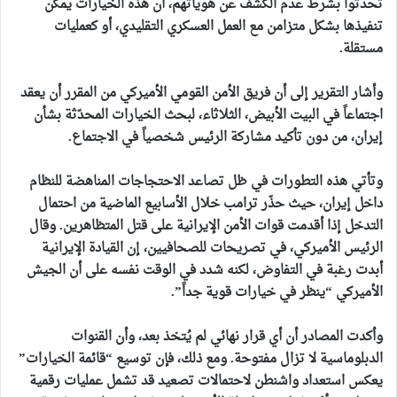
تحدثوا بشرط عدم الكشف عن هوياتهم، أن هذه الخيارات يمكن
تنفيذها بشكل متزامن مع العمل العسكري التقليدي، أو كعمليات
مستقلة.
وأشار التقرير إلى أن فريق الأمن القومي الأميركي من المقرر أن يعقد
اجتماعاً في البيت الأبيض، الثلاثاء، لبحث الخيارات المحدّثة بشأن
إيران، من دون تأكيد مشاركة الرئيس شخصياً في الاجتماع.
وتأتي هذه التطورات في ظل تصاعد الاحتجاجات المناهضة للنظام
داخل إيران، حيث حذّر ترامب خلال الأسابيع الماضية من احتمال
التدخل إذا أقدمت قوات الأمن الإيرانية على قتل المتظاهرين. وقال
الرئيس الأميركي، في تصريحات للصحافيين، إن القيادة الإيرانية
أبدت رغبة في التفاوض، لكنه شدد في الوقت نفسه على أن الجيش
الأميركي “ينظر في خيارات قوية جداً”.
وأكدت المصادر أن أي قرار نهائي لم يُتخذ بعد، وأن القنوات
الدبلوماسية لا تزال مفتوحة. ومع ذلك، فإن توسيع “قائمة الخيارات”
يعكس استعداد واشنطن لاحتمالات تصعيد قد تشمل عمليات رقمية