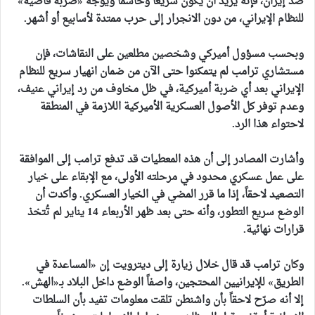
ضد إيران، فإنه يريد أن يكون سريعاً وحاسماً ويوجّه «ضربة قاضية»
للنظام الإيراني، من دون الانجرار إلى حرب ممتدة لأسابيع أو أشهر.
وبحسب مسؤول أميركي وشخصين مطلعين على النقاشات، فإن
مستشاري ترامب لم يتمكنوا حتى الآن من ضمان انهيار سريع للنظام
الإيراني بعد أي ضربة أميركية، في ظل مخاوف من رد إيراني عنيف،
وعدم توفر كل الأصول العسكرية الأميركية اللازمة في المنطقة
لاحتواء هذا الرد.
وأشارت المصادر إلى أن هذه المعطيات قد تدفع ترامب إلى الموافقة
على عمل عسكري محدود في مرحلته الأولى، مع الإبقاء على خيار
التصعيد لاحقاً، إذا ما قرر المضي في الخيار العسكري. وأكدت أن
الوضع سريع التطور، وأنه حتى بعد ظهر الأربعاء 14 يناير لم تُتخذ
قرارات نهائية.
وكان ترامب قد قال خلال زيارة إلى ديترويت إن «المساعدة في
الطريق» للإيرانيين المحتجين، واصفاً الوضع داخل البلاد بـ«الهش».
إلا أنه صرّح لاحقاً بأن واشنطن تلقت معلومات تفيد بأن السلطات