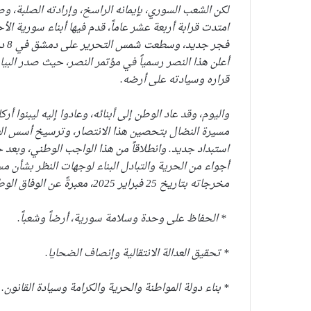
لكن الشعب السوري، بإيمانه الراسخ، وإرادته الصلبة، 
امتدت قرابة أربعة عشر عاماً، قدم فيها أبناء سورية ا
أعلن هذا النصر رسمياً في مؤتمر النصر، حيث صدر البيا
قراره وسيادته على أرضه.
واليوم، وقد عاد الوطن إلى أبنائه، وعادوا إليه ليبنوا 
مسيرة النضال بتحصين هذا الانتصار، وترسيخ أسس العدا
استبداد جديد. وانطلاقاً من هذا الواجب الوطني، وبع
أجواء من الحرية والتبادل البناء لوجهات النظر بشأن 
مخرجاته بتاريخ 25 فبراير 2025، معبرةً عن الوفاق الوطني حول القضايا الكبرى، وفي مقدمتها:
* الحفاظ على وحدة وسلامة سورية، أرضاً وشعباً.
* تحقيق العدالة الانتقالية وإنصاف الضحايا.
* بناء دولة المواطنة والحرية والكرامة وسيادة القانون.