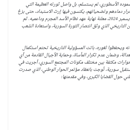
وصموده الأسطوري، لم يستسلم، بل واصل ثورته العظيمة التي
لأحرار دماءهم وتضحياتهم، يكنسون فيها إرث الاستبداد، حتى بزغ
فجر جديد، وسطعت شمس التحرير على دمشق في 8 ديسمبر 2024، معلنة نهاية عهد نظام الأسد المجرم وداعميه. ثم
ن التاريخي الذي وثق انتصار الثورة السورية، واستعادة الشعب
أركانه ويحفظوا ثغوره، باتت المسؤولية التاريخية تحتم استكمال
لة، وضمان عدم تكرار المأساة، وحماية الأجيال القادمة من أي
د حوارات مكثفة بين مختلف مكونات المجتمع السوري، أجريت في
مستقبل سورية، تُوجت بانعقاد مؤتمر الحوار الوطني، الذي صدرت