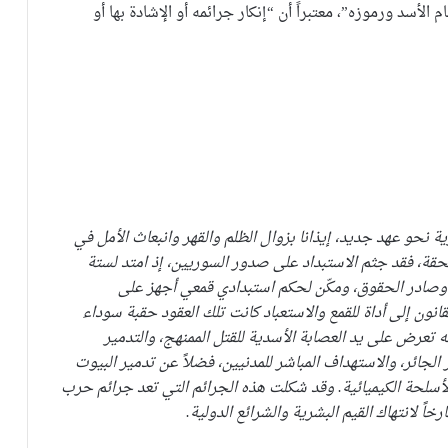
 الأسد ورموزه”، معتبراً أن “إنكار جرائمه أو الإشادة بها أو
حو عهد جديد، إيذانا بزوال الظلم والقهر وانبعاث الأمل في
لحقة، فقد جثم الاستبداد على صدور السوريين، إذ امتد لستة
وصادر الحقوق، ومكّن لحكم استبدادي قمعي أجهز على
ون إلى أداة للقمع والاستعباد كانت تلك العقود حقبة سوداء
نه تعرض على يد العصابة الأسدية للقتل الممنهج، والتدمير
لجائر، والاستهداف المباشر للمدنيين، فضلاً عن تدمير البيوت
الأسلحة الكيميائية. وقد شكلت هذه الجرائم التي تعد جرائم حرب
اً لانتهاك القيم البشرية والشرائع الدولية.