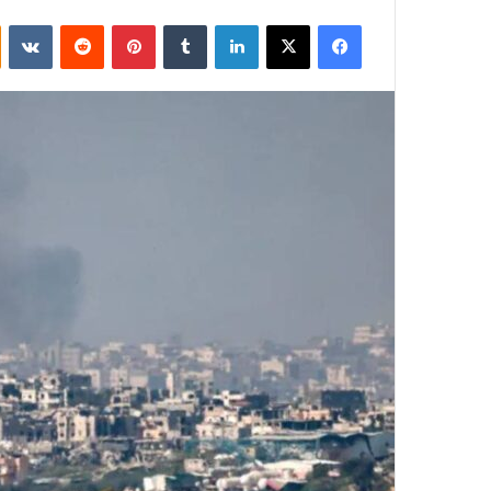
فيسبوك
‫X
لينكدإن
بينتيريست