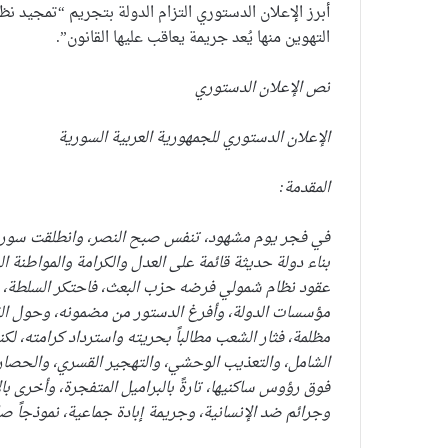
أبرز الإعلان الدستوري التزام الدولة بتجريم “تمجيد نظام
التهوين منها يُعد جريمة يعاقب عليها القانون”.
نص الإعلان الدستوري
الإعلان الدستوري للجمهورية العربية السورية
المقدمة:
في فجر يوم مشهود، تنفس صبح النصر، وانطلقت سورية ن
بناء دولة حديثة قائمة على العدل والكرامة والمواطنة ا
عقود نظام شمولي فرضه حزب البعث، فاحتكر السلطة، 
مؤسسات الدولة، وأفرغ الدستور من مضمونه، وحول القان
مظلمة، فثار الشعب مطالباً بحريته واسترداد كرامته، لك
الشامل، والتعذيب الوحشي، والتهجير القسري، والحصار ا
فوق رؤوس ساكنيها، تارةً بالبراميل المتفجرة، وأخرى ب
وجرائم ضد الإنسانية، وجريمة إبادة جماعية، نموذجاً صارخ