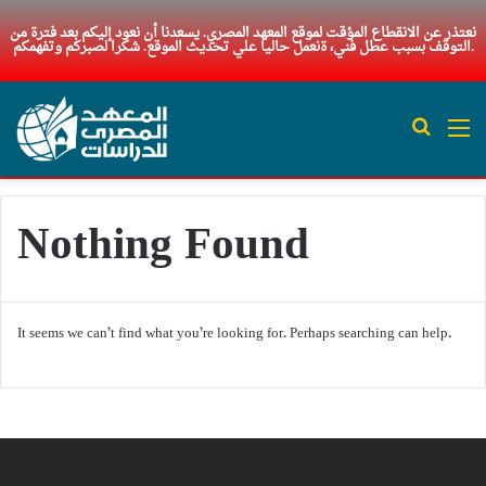
نعتذر عن الانقطاع المؤقت لموقع المعهد المصري. يسعدنا أن نعود إليكم بعد فترة من
التوقف بسبب عطل فني، ةنعمل حاليا علي تحديث الموقع. شكرا لصبركم وتفهمكم.
Search 
M
Nothing Found
It seems we can’t find what you’re looking for. Perhaps searching can help.