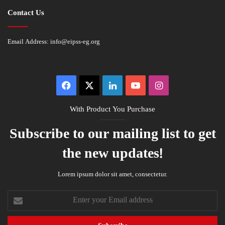
Contact Us
Email Address:
info@eipss-eg.org
Facebook
X
LinkedIn
YouTube
Instagram
With Product You Purchase
Subscribe to our mailing list to get
the new updates!
Lorem ipsum dolor sit amet, consectetur.
Enter
your
Email