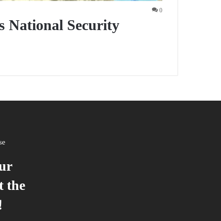
0
 National Security
se
our
t the
!