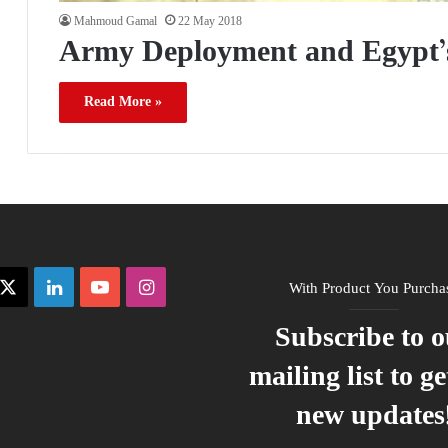
Mahmoud Gamal
22 May 2018
Army Deployment and Egypt’s
Read More »
ebook
X
LinkedIn
YouTube
Instagram
With Product You Purcha
Subscribe to 
mailing list to ge
new updates