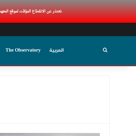
نعتذر عن الانقطاع المؤقت لموقع المعهد المصري. يسعدنا أن نعود إليكم بعد فترة من التوقف بسبب عطل فني، ةنعمل حاليا علي تحديث الموقع. شكرا لصبركم وتفهمكم.
Search for
The Observatory
العربية