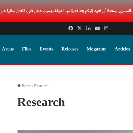
Facebook
X
LinkedIn
YouTube
Instagram
Areas
Files
Events
Releases
Magazine
Articles
Home
/
Research
Research