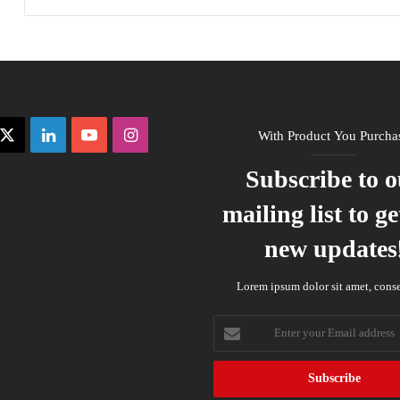
ebook
X
LinkedIn
YouTube
Instagram
With Product You Purcha
Subscribe to 
mailing list to ge
new updates
Lorem ipsum dolor sit amet, conse
Enter
your
Email
address