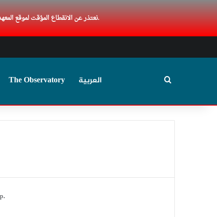
نعتذر عن الانقطاع المؤقت لموقع المعهد المصري. يسعدنا أن نعود إليكم بعد فترة من التوقف بسبب عطل فني، ةنعمل حاليا علي تحديث الموقع. شكرا لصبركم وتفهمكم.
Search for
The Observatory
العربية
p.