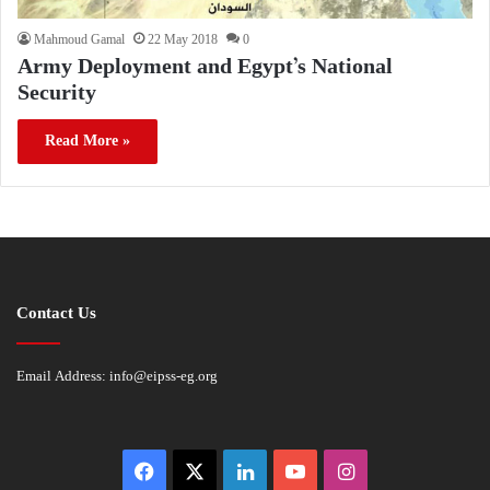
Mahmoud Gamal
22 May 2018
0
Army Deployment and Egypt’s National
Security
Read More »
Contact Us
Email Address:
info@eipss-eg.org
Facebook
X
LinkedIn
YouTube
Instagram