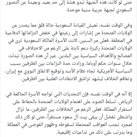
حتى لو كانت هذه الجبهة تبدو هشة إلى حد بعيد، وبعيدة عن التصور
السعودي لجبهة عربية سنية موحدة.
وفي الوقت نفسه، تعيش القيادة السعودية حالة قلق مما يصدر عن
الولايات المتحدة من إشارات إلى رغبتها في خفض التزاماتها الدفاعية
في المنطقة. فعلى مر السنين، كانت الأسرة المالكة السعودية ترى في
الولايات المتحدة ركيزة دعم ثابتة على الرغم من الاختلاف في
المصالح والأهداف السياسية بين البلدين. غير أن هذه الصورة تبدلت
خلال سنوات حكم أوباما، وزادت حدة النزاعات بين الطرفين بسبب
السياسية الأمريكية تجاه نظام الأسد وتوقيع الاتفاق النووي مع إيران،
وتفاقم الخلاف ليشهد تراشق الانتقادات العلنية بين الطرفين.
إلا أنه في الوقت نفسه، فإن التحديات التي تواجه الأسرة الحاكمة في
الرياض، تسلط الضوء على اهتمام الولايات المتحدة بالحفاظ على
استقرار المملكة. فعلى الرغم من الخلافات بين الطرفين، ما تزال
واشنطن تفضل أن يبقى بيت آل سعود مستقراً، حتى لو كان ذلك
لمجرد تجنب العواقب المحتملة لسقوطه وظهور الفوضى في المملكة
وما يترتب على ذلك من تداعيات إقليمية.