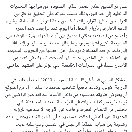
على مر السنين تمكن القصر الملكي السعودي من مواجهة التحديات
الداخلية إلى حد كبير، وذلك بسبب قدرته على تحقيق توافق في
الآراء بين صناع القرار، والتخفيف من حدة التوترات الداخلية، وشراء
الدعم الخارجي بأرباح النفط. أما اليوم، فقد تراجعت هذه القدرة
وأصبح من الصعوبة بمكان التوفيق بين آراء الأمراء. ويكاد الوضع في
السعودية يكون أشبه بمونودراما بطلها محمد بن سلمان. وبالإضافة
إلى ذلك، لم تعد المملكة قادرة على عزل نفسها عن الحروب المحيطة
بها، كما فعلت في الماضي، حيث أنها أصبحت تشارك، في كثير من
الأحيان عمداً، في الصراعات الإقليمية التي تؤثر على المشهد الداخلي.
ويشكل المضي قدماً في “الرؤية السعودية 2030” تحدياً وطنيا في
الدرجة الأولى، وكذلك تحدياً شخصيا لمحمد بن سلمان. إذ من المتوقع
أن يعترض طريقه منافسوه من داخل الأسرة الحاكمة غير الراضين عن
تزايد نفوذه، وكذلك جهات في المؤسسة الدينية المحافظة التي
تخشى من الانفتاح المفرط وخاصة في الأوجه الاجتماعية للرؤية
الجديدة. غير أنه في الوقت نفسه، يبدو أن الأمير الشاب يحظى بدعم
وشعبية بين شباب المملكة الراغبين في التغيير. ويقع عليه عبء
إثبات نجاح الخطة، تماماً كما يتحمل عبء الحرب الدموية في اليمن،