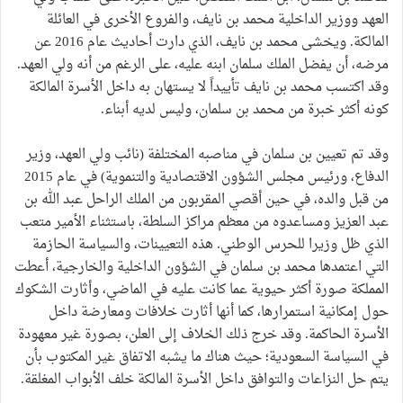
العهد ووزير الداخلية محمد بن نايف، والفروع الأخرى في العائلة
المالكة. ويخشى محمد بن نايف، الذي دارت أحاديث عام 2016 عن
مرضه، أن يفضل الملك سلمان ابنه عليه، على الرغم من أنه ولي العهد.
وقد اكتسب محمد بن نايف تأييداً لا يستهان به داخل الأسرة المالكة
كونه أكثر خبرة من محمد بن سلمان، وليس لديه أبناء.
وقد تم تعيين بن سلمان في مناصبه المختلفة (نائب ولي العهد، وزير
الدفاع، ورئيس مجلس الشؤون الاقتصادية والتنموية) في عام 2015
من قبل والده، في حين أقصي المقربون من الملك الراحل عبد الله بن
عبد العزيز ومساعدوه من معظم مراكز السلطة، باستثناء الأمير متعب
الذي ظل وزيرا للحرس الوطني. هذه التعيينات، والسياسة الحازمة
التي اعتمدها محمد بن سلمان في الشؤون الداخلية والخارجية، أعطت
المملكة صورة أكثر حيوية عما كانت عليه في الماضي، وأثارت الشكوك
حول إمكانية استمرارها، كما أنها أثارت خلافات ومعارضة داخل
الأسرة الحاكمة. وقد خرج ذلك الخلاف إلى العلن، بصورة غير معهودة
في السياسة السعودية؛ حيث هناك ما يشبه الاتفاق غير المكتوب بأن
يتم حل النزاعات والتوافق داخل الأسرة المالكة خلف الأبواب المغلقة.