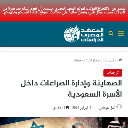
نعتذر عن الانقطاع المؤقت لموقع المعهد المصري. يسعدنا أن نعود إليكم بعد فترة من
التوقف بسبب عطل فني، ونعمل حاليا علي تحديث الموقع. شكرا لصبركم وتفهمكم.
القائمة
بحث عن
الرئيسية
/
إصدارات
/
ترجمات
ترجمات
الصهاينة وإدارة الصراعات داخل
الأسرة السعودية
أمل عيتاني
5 فبراير 2018
11 دقائق