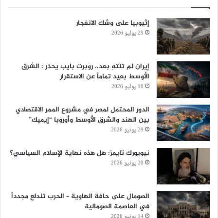
إثيوبيا على وشك الانفجار
29 يوليو 2026
إيران لم تنتهِ بعد.. روبرت بايب يحذر : الشرق
الأوسط بعيد تماماً عن الاستقرار
10 يوليو 2026
الدور المحتمل لمصر في مشروع الممر الاقتصادي
بين الهند والشرق الأوسط وأوروبا “إيميك”
29 يونيو 2026
نيويورك تايمز: هل هذه نهاية الإسلام السياسي؟
20 يونيو 2026
الصومال على حافة الهاوية – الحرب تندلع مجدداً
في العاصمة الصومالية
14 يونيو 2026