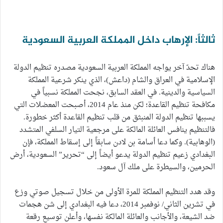
ثالثاً: الإرهاب داخل المملكة العربية السعودية
هناك تحدّ آخر يواجه المملكة العربية السعودية مصدره تنظيم الدولة
الإسلامية في العراق والشام (داعش)، الذي ينكر شرعية المملكة
السياسية والدينية. في العقد السابق، نجحت المملكة نسبياً في
مكافحة تنظيم القاعدة؛ لكن منذ عام 2014، أصبحت المعضلات التي
يسببها تنظيم الدولة المنبثق من قلب تنظيم القاعدة أكثر خطورة.
فالتنظيم ينافس العائلة المالكة على مرجعية التيار السلفي المتشدد
(الوهابية). وكما دعا أسامة بن لادن سابقاً إلى إسقاط المملكة، فإن
البغدادي زعيم تنظيم الدولة يدعو أيضاً إلى “تحرير” السعودية، أرض
الحرمين، والسيطرة على ملك آل سعود.
وقد هدد التنظيم المملكة للمرة الأولى من خلال تسجيل صوتي وزع
في تشرين الثاني/ نوفمبر 2014، دعا فيه البغدادي إلى شن هجمات
ضد الشيعة، والأجانب والعائلة المالكة نفسها، وأعلن توسيع رقعة