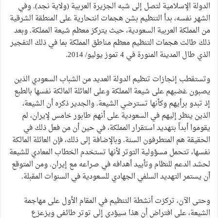
الدولة الإسلامية لتصل إلى شبه الجزيرة العربية (ولاية نجد). وفي
الشهر نفسه، بدأ التنظيم بشن هجمات انتحارية على المنطقة الشرقية
من المملكة العربية السعودية، حيث يتركز معظم شيعة المملكة. وبعد
ذلك طالت هجمات التنظيم معظم مناطق المملكة بما في ذلك التفجير
الذي طال المدينة المنورة في 4 تموز يوليو/ 2014.
وتستقطب إنجازات تنظيم الدولة العديد من الشباب السعودي الذين
يصبون غضبهم على شيعة المملكة وعلى العائلة المالكة نفسها بالطبع
إذ تبدو برأيهم وكأنها تسترضي الشيعة. والجدير ذكره أن الشيعة،
الذين ينظر إليهم في السعودية على أنهم طابور خامس لإيران، لم
يقوموا أبداً بتهديد استقرار المملكة، في حين أن من فعل ذلك في
الحقيقة هم المتطرفون السنة. وبالإضافة إلى ذلك، فإن العائلة المالكة
نفسها، تتحمل مسؤولية التوتر لأنها تستخدم الخطاب المعادي للشيعة
لحشد الدعم للنظام وتأييد أهدافه في صراعه مع إيران. ومن المتوقع
أن يستمر التهديد السلفي الجهادي للسعودية في السنوات المقبلة.
وحتى الآن، تركزت أنشطة التنظيم في المقام الأول على مهاجمة
الشيعة، على افتراض أن هذا سيؤدي إلى توتر طائفي ويزعزع