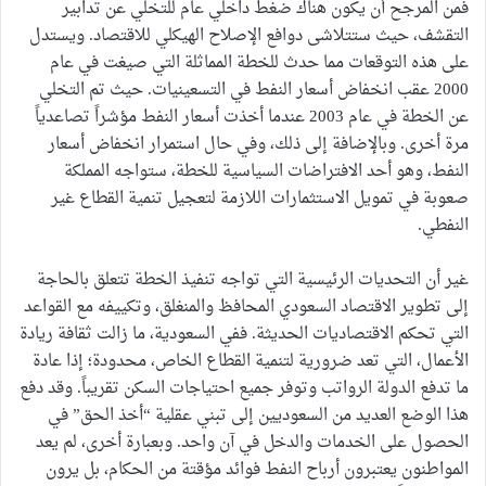
فمن المرجح أن يكون هناك ضغط داخلي عام للتخلي عن تدابير
التقشف، حيث ستتلاشى دوافع الإصلاح الهيكلي للاقتصاد. ويستدل
على هذه التوقعات مما حدث للخطة المماثلة التي صيغت في عام
2000 عقب انخفاض أسعار النفط في التسعينيات. حيث تم التخلي
عن الخطة في عام 2003 عندما أخذت أسعار النفط مؤشراً تصاعدياً
مرة أخرى. وبالإضافة إلى ذلك، وفي حال استمرار انخفاض أسعار
النفط، وهو أحد الافتراضات السياسية للخطة، ستواجه المملكة
صعوبة في تمويل الاستثمارات اللازمة لتعجيل تنمية القطاع غير
النفطي.
غير أن التحديات الرئيسية التي تواجه تنفيذ الخطة تتعلق بالحاجة
إلى تطوير الاقتصاد السعودي المحافظ والمنغلق، وتكييفه مع القواعد
التي تحكم الاقتصاديات الحديثة. ففي السعودية، ما زالت ثقافة ريادة
الأعمال، التي تعد ضرورية لتنمية القطاع الخاص، محدودة؛ إذا عادة
ما تدفع الدولة الرواتب وتوفر جميع احتياجات السكن تقريباً. وقد دفع
هذا الوضع العديد من السعوديين إلى تبني عقلية “أخذ الحق” في
الحصول على الخدمات والدخل في آن واحد. وبعبارة أخرى، لم يعد
المواطنون يعتبرون أرباح النفط فوائد مؤقتة من الحكام، بل يرون