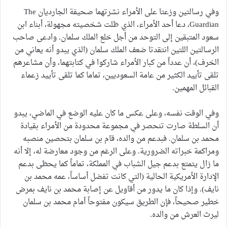
وفي رسالتين وزعتا على الأمراء نشرتهما صحيفة الجارديان The
Guardian، دعا أحد الأمراء، الذي ظلت شخصيته مجهولة، أبناء ابن
سعود المتبقين إلى التوحد من أجل خلع الملك سلمان. وادعى صاحب
الرسالتين اللتين انتقدتا ضعف الملك سلمان (الذي يبدو أنه يعاني من
الخرف)، أن عدداً من كبار الأمراء شاركوا في كتابتهما، وأن مشاعرهم
تلقى تأييد الكثير من عامة السعوديين، تماما كما تلقى تأييد زعماء
القبائل المهمين.
وفي الوقت نفسه، وعلى عكس ما كان عليه الوضع في الماضي، يبدو
أن السلطة صارت تنحصر في مجموعة محدودة من الأمراء بقيادة
محمد بن سلمان. فبدعم من والده، قام بن سلمان بتحصين منصبه
ومراكمة خبراته الضرورية. وعلى الرغم من وجود معارضة له، إلا أنه
ما زال يتمتع بدعم جيل الشباب في المملكة، تماماً كما يحظى بدعم
الإدارة الأمريكية الحالية (التي كانت تفضل أساساً، عمه محمد بن
نايف). وإذا كان ما يدور من أقاويل عن إصابة محمد بن نايف بمرض
خطير صحيحاً، فإن الطريق سيكون مفتوحاً أمام محمد بن سلمان
ليرث العرش من والده.