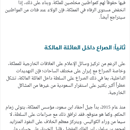
فيها حقوقاً لهم كمواطنين مخلصين للملكة. وبناء على ذلك، إذا
انخفض مستوى الرفاه في المملكة، فإن الولاء عند فئات من المواطنين
سيتراجع أيضاً.
ثانياً: الصراع داخل العائلة المالكة
على الرغم من تركيز وسائل الإعلام على العلاقات الخارجية للمملكة،
وخاصة الصراع مع إيران على مختلف الساحات؛ فإن التهديدات
الداخلية، بما في ذلك الصراع على السلطة داخل العائلة المالكة، تشكل
خطراً أكبر بكثير على استقرار السعودية من غيرها من المشاكل
الخارجية.
منذ عام 2015، بدأ جيل أحفاد ابن سعود، مؤسس المملكة، يتولى زمام
الحكم. وكما هو متوقع، فقد ترافق ذلك مع صراعات على السلطة، لا
سيما من وراء الكواليس. ويتركز معظم الخلاف على النفوذ المتزايد
لمحمد بن سلمان، ابن الملك المفضل، قليل الخبرة، على حساب ولي