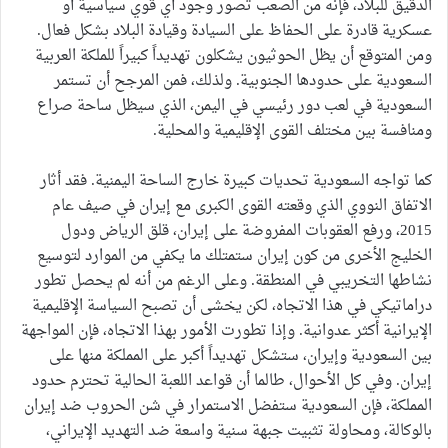
الدقيق للبلاد، فإنه من الصعب تصور وجود أي قوي سياسية أو
عسكرية قادرة على الحفاظ على السيادة وقيادة البلاد بشكل فعال.
ومن المتوقع أن يظل الحوثيون يشكلون تهديداً كبيراً للملكة العربية
السعودية على حدودها الجنوبية. ولذلك، فمن المرجح أن تستمر
السعودية في لعب دور رئيسي في اليمن، الذي سيظل ساحة صراع
ومنافسة بين مختلف القوى الإقليمية والمحلية.
كما تواجه السعودية تحديات كبيرة خارج الساحة اليمنية. فقد أثار
الاتفاق النووي الذي وقعته القوى الكبرى مع إيران في صيف عام
2015، ورفع العقوبات المفروضة على إيران، قلق الرياض ودول
الخليج الأخرى من كون إيران ستمتلك ما يكفي من الموارد لتوسيع
نشاطها التخريبي في المنطقة. وعلى الرغم من أنه لم يحصل تطور
دراماتيكي في هذا الاتجاه، لكن يخشى أن تصبح السياسة الإقليمية
الإيرانية أكثر عدوانية. وإذا تطورت الأمور بهذا الاتجاه، فإن المواجهة
بين السعودية وإيران، ستشكل تهديداً أكبر على المملكة منها على
إيران. وفي كل الأحوال، طالما أن قواعد اللعبة الحالية تحترم حدود
المملكة، فإن السعودية ستفضل الاستمرار في شن الحروب ضد إيران
بالوكالة، ومحاولة تثبيت جبهة سنية واسعة ضد التهديد الإيراني،