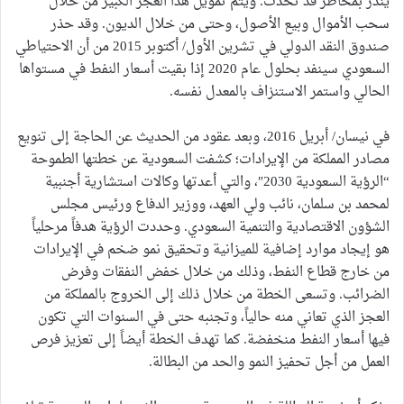
ينذر بمخاطر قد تحدث. ويتم تمويل هذا العجز الكبير من خلال
سحب الأموال وبيع الأصول، وحتى من خلال الديون. وقد حذر
صندوق النقد الدولي في تشرين الأول/ أكتوبر 2015 من أن الاحتياطي
السعودي سينفد بحلول عام 2020 إذا بقيت أسعار النفط في مستواها
الحالي واستمر الاستنزاف بالمعدل نفسه.
في نيسان/ أبريل 2016، وبعد عقود من الحديث عن الحاجة إلى تنويع
مصادر المملكة من الإيرادات؛ كشفت السعودية عن خطتها الطموحة
“الرؤية السعودية 2030″، والتي أعدتها وكالات استشارية أجنبية
لمحمد بن سلمان، نائب ولي العهد، ووزير الدفاع ورئيس مجلس
الشؤون الاقتصادية والتنمية السعودي. وحددت الرؤية هدفاً مرحلياً
هو إيجاد موارد إضافية للميزانية وتحقيق نمو ضخم في الإيرادات
من خارج قطاع النفط، وذلك من خلال خفض النفقات وفرض
الضرائب. وتسعى الخطة من خلال ذلك إلى الخروج بالمملكة من
العجز الذي تعاني منه حالياً، وتجنبه حتى في السنوات التي تكون
فيها أسعار النفط منخفضة. كما تهدف الخطة أيضاً إلى تعزيز فرص
العمل من أجل تحفيز النمو والحد من البطالة.