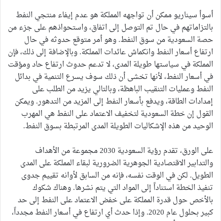
أسوأ سيناريو ممكن أن تواجهه المملكة هو عدم إيفاء منتجي النفط
بالتزاماتهم في حال تم التوصل إلى اتفاق، واستحواذهم على جزء من
حصة السعودية من سوق النفط. وهو أمر متوقع حدوثه في حال
ارتفاع أسعار النفط وانكماش عائدات المملكة. وبالإضافة إلى ذلك، فإن
المملكة في سياستها طويلة المدى، لا تدعم حدوث ارتفاع حاد ومؤقت
في أسعار النفط، لأنها تخشى أن ذلك سوف يسرع التنمية في بدائل
النفط وعمليات التنقيب الباهظة، وبالتالي يزيد من الطلب على
إمدادات الطاقة، ويدفع بأسعار النفط إلى المزيد من التدهور. ويمكن
القول إن خطة السعودية لتخفيف الاعتماد على النفط هي المهرب
الوحيد من هذه الإشكاليات الطويلة المدى المرتبطة بسوق النفط.
على الورق، تقدم رؤية السعودية 2030 مجموعة من الأهداف
والتدابير الاقتصادية الجوهرية الضرورية لبقاء المملكة على المدى
الطويل. لكن في الوقت نفسه، فإنه من السابق لأوانه تقييم جدوى
تنفيذ الخطة استناداً إلى المواد التي يتم نشرها. وهناك شكوك
بالأخص حول قدرة المملكة على خفض الاعتماد على النفط إلى حد
كبير بحلول عام 2020. وإذا حدث أي ارتفاع في أسعار النفط مجدداً،