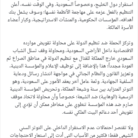
استقرار دول الخليج، وخصوصاً السعودية. وفي الوقت نفسه، أعلن
التنظيم بالفعل عزمه على مهاجمة الأنظمة نفسها؛ وسوف يشمل بنك
أهدافه، المؤسسات الحكومية، والمنشآت الاستراتيجية، وكبار أعضاء
الأسرة المالكة.
وتركز الحملة ضد تنظيم الدولة على محاولة تقويض موارده
الاقتصادية داخل الأراضي السعودية، ومحاولة وقف تسلل الشباب
السعودي خارج المملكة للقتال مع تنظيم الدولة في مناطق الصراع ثم
العودة مجدداً؛ هذا بالإضافة إلى توظيف الإعلام والمؤسسة الدينية،
وتعزيز القانون والنظام الجنائي في مواجهة انتشار رسائل ودعاية
السلفية الجهادية. وثمة عامل آخر يعقد الأمور على السعودية، وهو
التوتر المتزايد بين سنة وشيعة المملكة، وتحريض المؤسسة الدينية
الرسمية (الوهابية) ضد الشيعة؛ خصوصاً وأن محاولة لاتخاذ موقف
صارم ضد هذه المؤسسة تنطوي على مخاطر ممكن أن تؤدي إلى
تقويض أحد دعائم البيت الملكي نفسه.
ولا تقتصر احتمالات عدم الاستقرار الداخلي على التوتر السني
الشيعي فقط؛ فكثير من الأسباب التي أدت إلى استعار الاحتجاجات