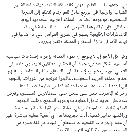
في “جمهوريات” العالم العربي كالضائقة الاقتصادية، والبطالة بين
الشباب، والرغبة في توزيع عادل للموارد، والتطلع إلى الحرية
الشخصية، موجودة أيضاً في المملكة العربية السعودية اليوم.
وبالتالي، فإن تراكم هذا الكم من التحديات الداخلية في وقت
الاضطرابات الإقليمية يسهم في تسريع العوامل التي من شأنها في
نهاية الأمر أن تزلزل استقرار المملكة وتغير وجهها.
وفي كل الأحوال، لا يتوقع أن تقوم المملكة بإجراء إصلاحات سياسية
أساسية بشكل طوعي؛ حيث أن الحكام المطلقين لا يميلون عادة إلى
التخلي عن نفوذهم. وبالإضافة إلى ذلك، فإن حكام المنطقة، بما فيهم
حكام المملكة العربية السعودية، عالجوا خوفهم من الثورات، باللجوء
إلى القمع الشديد. وقد سنت المملكة قوانين صارمة ضد الإرهاب،
وجرائم الإنترنت تنص على سجن حتى المتظاهرين السلميين، وفرض
قيود على حرية تبادل المعلومات وحرية التجمع. وظلت الجهود
المبذولة لإشراك المواطنين في عملية صنع القرار قليلة ومحدودة،
ورافقتها تدابير قمعية، أدت تجريدها من أي أهمية عملية مباشرة؛ غير
أن هذه الإجراءات القمعية لم تستطع أن تجرد من نفذ صبره من
السعوديين من إمكاناتهم الثورية الكامنة.