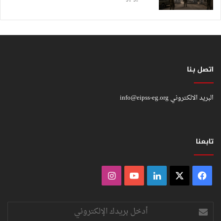
اتصل بنا
البريد الالكتروني
info@eipss-eg.org
تابعنا
فيسبوك
‫X
لينكدإن
‫YouTube
انستقرام
أدخل
بريدك