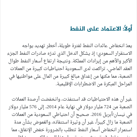
أولاً: الاعتماد على النفط
يعدّ انخفاض عائدات النفط لفترة طويلة، أخطر تهديد يواجه
الاستقرار السعودي؛ إذ يشكل الدخل الذي تدرّه صادرات النفط الجزء
الأكبر والأهم من إيرادات المملكة. ونتيجة ارتفاع أسعار النفط طوال
العقد الماضي، تراكمت لدى السعودية احتياطيات كبيرة من العملات
الصعبة، مما مكنها من إغداق مبالغ كبيرة من المال على مواطنيها في
المراحل المبكرة من الاضطرابات الإقليمية.
غير أن هذه الاحتياطيات قد استنفذت، وانخفضت أرصدة العملات
الصعبة من 724 مليار دولار في نهاية عام 2014، إلى 576 مليار دولار
في نيسان/أبريل 2016. صحيح أن احتياطي السعودية من العملات
الصعبة ما زال كبيراً، غير أن وتيرة استنفاذه، والغموض بشأن مدة
استمرار انخفاض أسعار النفط تتطلب بالضرورة خفض الإنفاق، مما