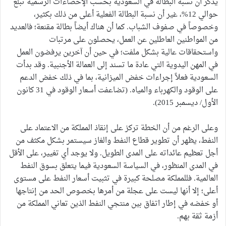
يذكر أن نسبة البطالة في السعودية بحسب الإحصاءات الرسمية تبلغ
حوالي 12%، غير أن نسبة البطالة الفعلية أعلى من ذلك بكثير،
وخصوصاً في صفوف الشباب. كما أن هناك أيضاً بطالة مقنعة؛ فالعديد
من المواطنين العاطلين عن العمل، يحصلون على مرتبات
واستحقاقات عالية بشكل ملفت؛ في حين أن آخرين يرفضون العمل
في المهن اليدوية التي عادة ما تسند إلى العمالة الأجنبية. وقد بدأت
السعودية فعلاً إجراءات خفض الميزانية، بما في ذلك خفض الدعم
على الوقود والكهرباء والمياه. (تضاعفت أسعار الوقود في 31 كانون
الأول/ ديسمبر 2015).
وعلى الرغم من أن الخطة تركز على إنقاذ المملكة من الاعتماد على
النفط، يظهر أن تطوير قطاع النفط والغاز سيستمر بشكل مكثف من
أجل تعظيم عائداته على المدى الطويل. ولا يوجد أي تغيير، على الأقل
في المدى المنظور، في السياسة السعودية فيما يتعلق بسوق النفط
العالمية. فللمملكة مصلحة كبيرة في تثبيت أسعار النفط على مستوى
أعلى؛ إلا أنها ليست على عجلة من أمرها بخصوص الحد من إنتاجها
أو خفضه في إطار اتفاق بين منتجي النفط الذين تعاني المملكة من
أزمة ثقة بهم.