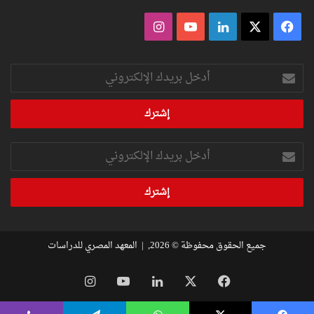
فيسبوك
‫X
لينكدإن
‫YouTube
انستقرام
أدخل
بريدك
الإلكتروني
أدخل
بريدك
الإلكتروني
جميع الحقوق محفوظة © 2026, |
المعهد المصري للدراسات
فيسبوك
‫X
لينكدإن
‫YouTube
انستقرام