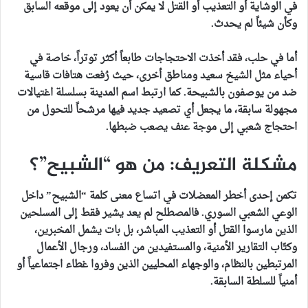
في الوشاية أو التعذيب أو القتل لا يمكن أن يعود إلى موقعه السابق
وكأن شيئاً لم يحدث.
أما في حلب، فقد أخذت الاحتجاجات طابعاً أكثر توتراً، خاصة في
أحياء مثل الشيخ سعيد ومناطق أخرى، حيث رُفعت هتافات قاسية
ضد من يوصفون بالشبيحة. كما ارتبط اسم المدينة بسلسلة اغتيالات
مجهولة سابقة، ما يجعل أي تصعيد جديد فيها مرشحاً للتحول من
احتجاج شعبي إلى موجة عنف يصعب ضبطها.
مشكلة التعريف: من هو “الشبيح”؟
تكمن إحدى أخطر المعضلات في اتساع معنى كلمة “الشبيح” داخل
الوعي الشعبي السوري. فالمصطلح لم يعد يشير فقط إلى المسلحين
الذين مارسوا القتل أو التعذيب المباشر، بل بات يشمل المخبرين،
وكتّاب التقارير الأمنية، والمستفيدين من الفساد، ورجال الأعمال
المرتبطين بالنظام، والوجهاء المحليين الذين وفروا غطاء اجتماعياً أو
أمنياً للسلطة السابقة.