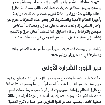
وشهدت مناطق عدة، بينها دير الزور وإدلب وحلب وحماة وتدمر
ودمشق وريفها، مظاهرات رفعت شعارات تطالب بمحاسبة “فلول
النظام والشبيحة” ورفض إعادة تعويم شخصيات كانت مرتبطة
بأجهزة النظام الأمنية والعسكرية. لكن بعض هذه التحركات خرج عن
الإطار السلمي، إذ وقعت هجمات على منازل وممتلكات أشخاص
متهمين بالارتباط بالنظام السابق، كما سُجلت أعمال حرق وتكسير،
إضافة إلى سقوط قتيل وعدد من الجرحى في صدامات متفرقة.
وكانت نون بوست قد نشرت تقريراً موسعاً عن هذه الاحتجاجات
ومسارها في 19 حزيران/يونيو 2026.
دير الزور: الشرارة الأولى
بدأت شرارة الاحتجاجات من مدينة دير الزور في 10 حزيران/يونيو،
حين نفذ عدد من الثوار اعتصاماً احتجاجاً على ما وصفوه بـ “التساهل
مع فلول النظام وإعادة تعويمهم”، قبل أن تُنصب خيمة حملت اسم
“اعتصام الكرامة”. وجاء التحرك بعد أنباء عن عودة أفراد من عائلة
محلية كانت، بحسب مصادر نقلها التقرير، على صلة بالأفرع الأمنية