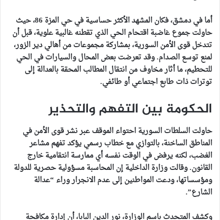
أما في دمشق، فكان المشهد الأكثر حساسية في حي المزة 86، حيث
حاولت جموع غاضبة اقتحام الحي الذي تقطنه غالبية علوية، قبل أن
تتدخل قوى الأمن السورية، بمشاركة مجموعات من أهالي دير الزور،
لمنع توسع الصدام. وقد تعرضت بعض المحال والسيارات في الحي
للتحطيم، ما أثار مخاوف من انتقال المطالب المحقة بالعدالة إلى
توترات ذات طابع اجتماعي أو طائفي.
الحكومة بين التفهم والتحذير
حاولت السلطات السورية احتواء الموقف عبر نشر قوى الأمن في
المناطق الساخنة، بالتوازي مع خطاب رسمي يؤكد تفهم مشاعر
الغضب، لكنه يرفض في الوقت نفسه أي ممارسة انتقامية خارج
القانون. وقالت وزارة الداخلية إن المحاسبة مسؤولية حصرية للدولة
ومؤسساتها، ودعت المواطنين إلى عدم الانجرار وراء “عدالة
الشارع”.
وكشف المتحدث باسم الوزارة، نور الدين البابا، أن إدارة مكافحة