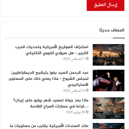
المضاف حديثا
استنزاف الصواريخ الأمريكية وتحديات الحرب
الكبرى – هل سيؤدي للنووي التكتيكي
7 أغسطس 2026
عبد الرحمن السيد يفوز بترشيح الديمقراطيين
لمجلس الشيوخ – ماذا يعني ذلك على المستوى
الاستراتيجي
6 أغسطس 2026
ماذا بعد جولة تصعيد شهر يوليو على إيران؟
….قراءة في مسارات الصراع القادمة
30 يوليو 2026
عائد السندات الأمريكية يقترب من مستويات ما