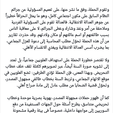
وتقوم الحملة، وفق ما نشر عنها، على تعميم المسؤولية عن جرائم
النظام السابق على مكون اجتماعي كامل، وهو ما يمثل انحرافاً خطيراً
عن جوهر العدالة الانتقالية. فالعدالة تقوم على المسؤولية الفردية
وملاحقة من أمر ونفذ وشارك وغطى الجرائم، لا على معاقبة الناس
بسبب طائفتهم أو اسم عائلتهم أو مكان ولادتهم. وقد حذرت تقارير
من أن هذه الحملة تحوّل مطلب المحاسبة إلى دعوة للعزل الجماعي،
بما يضرب أسس العدالة الانتقالية ويغذي الانقسام الأهلي.
ولا تقتصر خطورة الحملة على استهداف العلويين جماعياً، بل تمتد
إلى تشويه صورة السنة أيضاً، عبر تصويرهم ككتلة تقف خلف خطاب
التحريض. وبهذا المعنى، فإن الحملة تؤذي الطرفين: تضع العلويين في
موقع الاتهام الجماعي، وتربط السنة بخطاب طائفي مجهول المصدر،
وتحوّل قضية الضحايا من مطلب عادل إلى مادة صراع أهلي.
كما أن ظهور حملات مجهولة المصدر، بهوية بصرية موحدة وخطاب
تحريضي متناسق، يطرح أسئلة حول الجهات المستفيدة من دفع
السوريين إلى مواجهة داخلية، خصوصاً في بيئة رقمية مشحونة