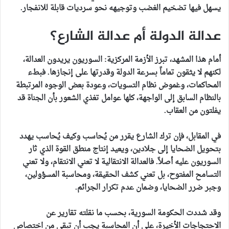
يسهل فيها تضخيم الغضب وتوجيهه نحو سرديات قابلة للانفجار.
عدالة الدولة أم عدالة الشارع؟
أمام هذا المشهد، تبرز الأزمة المركزية: السوريون يريدون العدالة،
لكنهم لا يثقون تماماً بسرعة الدولة وقدرتها على إنجازها. فبطء
المحاكمات، وغموض نظام التسويات، وعودة بعض الوجوه المرتبطة
بالنظام السابق إلى الواجهة، كلها عوامل تغذي الشعور بأن الجناة قد
يفلتون من العقاب.
في المقابل، فإن ترك الشارع يقرر من يُحاسب وكيف يُحاسب يهدد
بتحويل الضحايا إلى جلادين، ويعيد إنتاج منطق القوة الذي ثار
السوريون عليه أصلاً. فالعدالة الانتقالية لا تعني الانتقام، ولا تعني
التسامح المفتوح، بل تعني كشف الحقيقة، ومحاسبة المسؤولين،
وجبر ضرر الضحايا، وضمان عدم تكرار الجرائم.
وقد شددت الحكومة السورية، بحسب ما نقلته تقارير عن
الاحتجاجات الأخيرة، على أن المحاسبة يجب أن تبقى من اختصاص