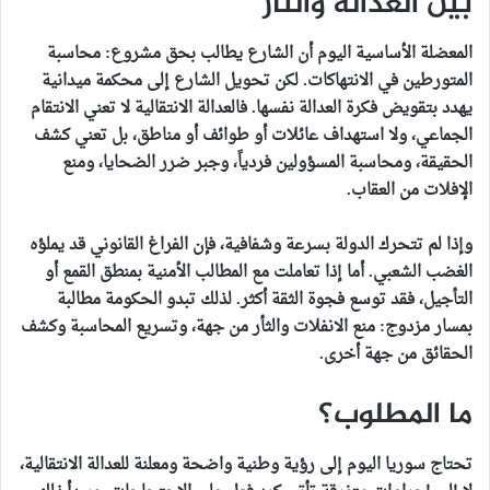
بين العدالة والثأر
المعضلة الأساسية اليوم أن الشارع يطالب بحق مشروع: محاسبة
المتورطين في الانتهاكات. لكن تحويل الشارع إلى محكمة ميدانية
يهدد بتقويض فكرة العدالة نفسها. فالعدالة الانتقالية لا تعني الانتقام
الجماعي، ولا استهداف عائلات أو طوائف أو مناطق، بل تعني كشف
الحقيقة، ومحاسبة المسؤولين فردياً، وجبر ضرر الضحايا، ومنع
الإفلات من العقاب.
وإذا لم تتحرك الدولة بسرعة وشفافية، فإن الفراغ القانوني قد يملؤه
الغضب الشعبي. أما إذا تعاملت مع المطالب الأمنية بمنطق القمع أو
التأجيل، فقد توسع فجوة الثقة أكثر. لذلك تبدو الحكومة مطالبة
بمسار مزدوج: منع الانفلات والثأر من جهة، وتسريع المحاسبة وكشف
الحقائق من جهة أخرى.
ما المطلوب؟
تحتاج سوريا اليوم إلى رؤية وطنية واضحة ومعلنة للعدالة الانتقالية،