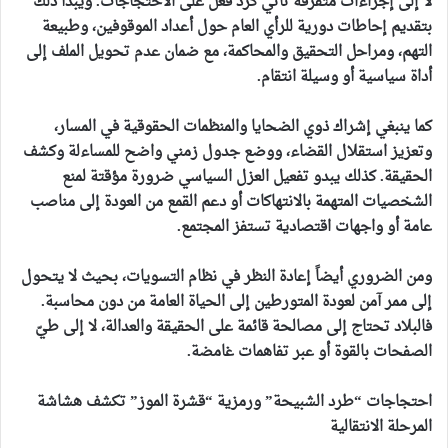
لا إلى إجراءات متفرقة تأتي كرد فعل على الاحتجاجات. ويبدأ ذلك
بتقديم إحاطات دورية للرأي العام حول أعداد الموقوفين، وطبيعة
التهم، ومراحل التحقيق والمحاكمة، مع ضمان عدم تحويل الملف إلى
أداة سياسية أو وسيلة انتقام.
كما ينبغي إشراك ذوي الضحايا والمنظمات الحقوقية في المسار،
وتعزيز استقلال القضاء، ووضع جدول زمني واضح للمساءلة وكشف
الحقيقة. كذلك يبدو تفعيل العزل السياسي ضرورة مؤقتة لمنع
الشخصيات المتهمة بالانتهاكات أو دعم القمع من العودة إلى مناصب
عامة أو واجهات اقتصادية تستفز المجتمع.
ومن الضروري أيضاً إعادة النظر في نظام التسويات، بحيث لا يتحول
إلى ممر آمن لعودة المتورطين إلى الحياة العامة من دون محاسبة.
فالبلاد تحتاج إلى مصالحة قائمة على الحقيقة والعدالة، لا إلى طيّ
الصفحات بالقوة أو عبر تفاهمات غامضة.
احتجاجات “طرد الشبيحة” ورمزية “قشرة الموز” تكشف هشاشة
المرحلة الانتقالية