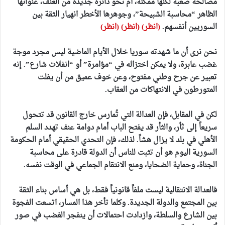
مصالحة صعبة لكنها ممكنة، أم نحو دائرة جديدة من العنف، عنوانها
الظاهر “محاسبة الشبيحة”، وجوهرها الأخطر انهيار الثقة بين
السوريين أنفسهم.
(انظر)
(انظر)
(انظر)
نحن نرى أن ما شهدته سوريا خلال الأيام الماضية ليس مجرد موجة
غضب عابرة، ولا يمكن اختزاله في “مؤامرة” أو “انفلات شارع”. إنه
تعبير عن جرح وطني مفتوح، وعن خوف عميق من أن يفلت
المتورطون في الانتهاكات من العقاب.
لكن في المقابل، فإن العدالة التي تُمارس خارج القانون قد تتحول
سريعاً إلى ثأر، والثأر قد يفتح الباب أمام دوامة عنف تهدد السلم
الأهلي في بلد لا يزال هشاً. لذلك، فإن التحدي الحقيقي أمام الحكومة
السورية اليوم هو أن تثبت للناس أن الدولة قادرة على محاسبة
الجناة، وحماية الضحايا، ومنع الانتقام الجماعي في الوقت نفسه.
فالعدالة الانتقالية ليست ملفاً قانونياً فقط، بل هي أساس بناء الثقة
بين المجتمع والدولة الجديدة. وكلما تأخر هذا المسار، اتسعت الفجوة
بين الشارع والسلطة، وازدادت احتمالات أن ينفجر الغضب في صور