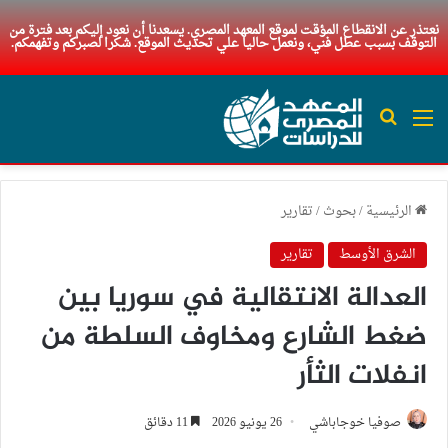
نعتذر عن الانقطاع المؤقت لموقع المعهد المصري. يسعدنا أن نعود إليكم بعد فترة من
التوقف بسبب عطل فني، ونعمل حاليا علي تحديث الموقع. شكرا لصبركم وتفهمكم.
القائمة
بحث عن
الرئيسية
/
بحوث
/
تقارير
الشرق الأوسط
تقارير
العدالة الانتقالية في سوريا بين
ضغط الشارع ومخاوف السلطة من
انفلات الثأر
صوفيا خوجاباشي
26 يونيو 2026
11 دقائق