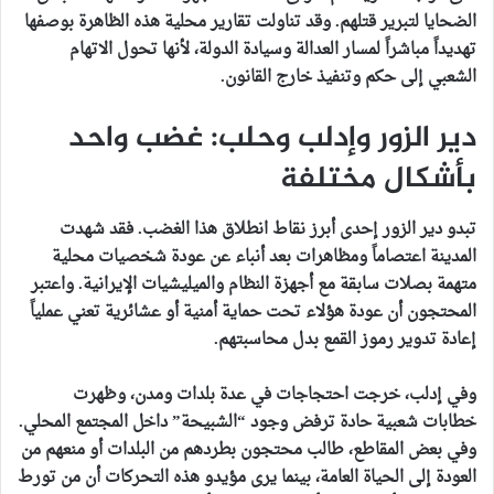
الضحايا لتبرير قتلهم. وقد تناولت تقارير محلية هذه الظاهرة بوصفها
تهديداً مباشراً لمسار العدالة وسيادة الدولة، لأنها تحول الاتهام
الشعبي إلى حكم وتنفيذ خارج القانون.
دير الزور وإدلب وحلب: غضب واحد
بأشكال مختلفة
تبدو دير الزور إحدى أبرز نقاط انطلاق هذا الغضب. فقد شهدت
المدينة اعتصاماً ومظاهرات بعد أنباء عن عودة شخصيات محلية
متهمة بصلات سابقة مع أجهزة النظام والميليشيات الإيرانية. واعتبر
المحتجون أن عودة هؤلاء تحت حماية أمنية أو عشائرية تعني عملياً
إعادة تدوير رموز القمع بدل محاسبتهم.
وفي إدلب، خرجت احتجاجات في عدة بلدات ومدن، وظهرت
خطابات شعبية حادة ترفض وجود “الشبيحة” داخل المجتمع المحلي.
وفي بعض المقاطع، طالب محتجون بطردهم من البلدات أو منعهم من
العودة إلى الحياة العامة، بينما يرى مؤيدو هذه التحركات أن من تورط