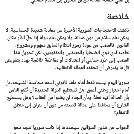
بل تعني حماية العدالة من أن تتحول إلى انتقام جماعي.
خلاصة
تكشف الاحتجاجات السورية الأخيرة عن معادلة شديدة الحساسية: لا
يمكن بناء سلام من دون عدالة، ولا يمكن بناء دولة إذا حلّ الثأر مكان
القانون. فالغضب من عودة رموز النظام السابق مفهوم ومشروع،
خاصة لدى ذوي الضحايا والمعتقلين والمفقودين، لكن تحويل هذا
الغضب إلى طرد جماعي أو اغتيالات أو مقاطعة طائفية يهدد بتقويض
كل ما يفترض أن تحققه العدالة الانتقالية.
سوريا اليوم ليست فقط أمام ملف قانوني اسمه محاسبة الشبيحة، بل
أمام اختبار وطني أعمق: هل تستطيع الدولة الجديدة أن تُقنع الناس
بأن العدالة آتية فعلاً، وبأن الجناة لن يفلتوا من العقاب؟ وهل يستطيع
الشارع أن يحافظ على عدالة قضيته من دون أن ينزلق إلى منطق
الانتقام؟
الجواب عن هذين السؤالين سيحدد ما إذا كانت سوريا تتجه نحو