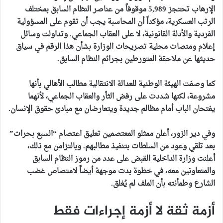
الإرهاب تحتجز 5,989 موقوفاً من عناصر النظام السابق بمختلف
الرتب العسكرية، مؤكداً أن المحاسبة يجب أن تقوم على المسؤولية
الفردية والأدلة القانونية، لا على العقاب الجماعي. وتداولت وسائل
إعلام ومنصات محلية تصريحات الوزارة بشأن هذا الرقم في سياق
حديثها عن ملاحقة المتورطين بجرائم النظام السابق.
كما وصفت الهيئة الوطنية للعدالة الانتقالية مطالب الأهالي بأنها
مشروعة، لكنها شددت على رفض الثأر والعقاب الجماعي، لأنهما
يفتحان الباب أمام مظالم جديدة ويتعارضان مع مبادئ حقوق الإنسان.
وفي دير الزور، أعلن ممثلو المعتصمين تعليق اعتصام “السبع بحرات”
بعد تلقي وعود من السلطات بتنفيذ مطالبهم. وبالتزامن مع ذلك،
أعلنت وزارة الداخلية القبض على عدد من رموز النظام السابق
والمتعاونين معه، في خطوة بدت موجهة أيضاً لامتصاص غضب
الشارع وطمأنته بأن الملف لم يُغلق.
أزمة ثقة لا أزمة إجراءات فقط