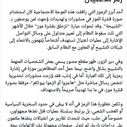
أحد أبرز الرموز التي رافقت هذه الموجة الاحتجاجية كان استخدام
صورة قشرة الموز في منشورات وتهديدات وُجهت لمن يوصفون بـ
“الشبيحة”. وقد تحولت عبارة “تزحلق بقشرة موز” خلال الأشهر
التي تلت سقوط النظام إلى تعبير متداول على وسائل التواصل
للإشارة إلى عمليات اغتيال تستهدف أشخاصاً يُتهمون بالانتماء إلى
شبكات التشبيح أو التعاون مع النظام السابق.
وفي دير الزور، ظهر مقطع مصور يسمي بعض الشخصيات المتهمة
بالتشبيح بشكل واضح، بينما حمل أحد المتظاهرين موزة في إشارة
رمزية إلى تلك العبارة. أما في إدلب، فقد وُزعت منشورات تحذيرية
تتضمن رسائل مباشرة مثل “هاجروا أو الزموا بيوتكم”، مرفقة بصورة
قشرة موز، في ما بدا تهديداً صريحاً بالاستهداف.
وتكمن خطورة هذا الرمز في أنه لا يبقى في حدود السخرية السياسية
أو الغضب الشعبي، بل يرتبط بسلسلة عمليات قتل نفذها مجهولون،
خصوصاً في حلب، حيث تتحدث تقارير عن اغتيالات ينفذها ملثمون
على دراجات نارية، ثم تتولى صفحات مجهولة نشر الاتهامات بحق