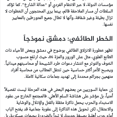
مؤسسات الدولة، لا عبر الانتقام الفردي أو “عدالة الشارع”. كما تؤكد
السلطات أن مسار الملاحقة قائم، بينما يرى المحتجون أن الخطوات لا
تزال بطيئة وغير شفافة، وأنها لا تطال جميع المتورطين بالمعايير
نفسها.
الخطر الطائفي: دمشق نموذجاً
تظهر خطورة الانزلاق الطائفي بوضوح في دمشق وبعض الأحياء ذات
الطابع العلوي، مثل عش الورور والمزة 86، حيث ارتفع منسوب
الخوف والتوتر مع انتشار دعوات طرد الشبيحة أو محاسبتهم ميدانياً.
ويصبح الأمر أكثر حساسية حين تنتقل المطالب من محاسبة أفراد
متهمين بجرائم محددة إلى تهديد جماعات سكانية كاملة.
إن حماية السوريين من بعضهم البعض في هذه المرحلة ليست تفصيلاً
أمنياً، بل مؤشر على هشاشة السلم الأهلي. فالمجتمع الخارج من عقود
الاستبداد والحرب يحمل ذاكرة مثقلة بالقتل والإذلال والوشاية
والاعتقال، لكن تحويل هذه الذاكرة إلى عقوبة جماعية قد يفتح الباب
أمام حرب أهلية بصيغة جديدة، لا تبدأ بالضرورة بجبهات عسكرية، بل