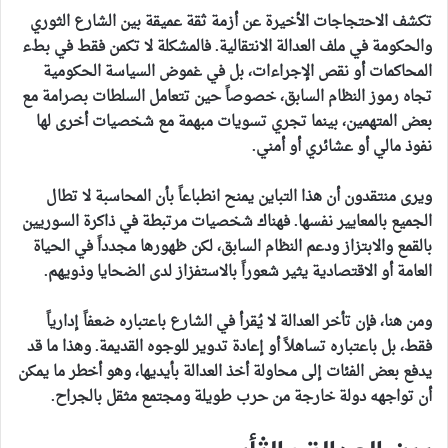
تكشف الاحتجاجات الأخيرة عن أزمة ثقة عميقة بين الشارع الثوري
والحكومة في ملف العدالة الانتقالية. فالمشكلة لا تكمن فقط في بطء
المحاكمات أو نقص الإجراءات، بل في غموض السياسة الحكومية
تجاه رموز النظام السابق، خصوصاً حين تتعامل السلطات بصرامة مع
بعض المتهمين، بينما تجري تسويات مبهمة مع شخصيات أخرى لها
نفوذ مالي أو عشائري أو أمني.
ويرى منتقدون أن هذا التباين يمنح انطباعاً بأن المحاسبة لا تطال
الجميع بالمعايير نفسها. فهناك شخصيات مرتبطة في ذاكرة السوريين
بالقمع والابتزاز ودعم النظام السابق، لكن ظهورها مجدداً في الحياة
العامة أو الاقتصادية يثير شعوراً بالاستفزاز لدى الضحايا وذويهم.
ومن هنا، فإن تأخر العدالة لا يُقرأ في الشارع باعتباره ضعفاً إدارياً
فقط، بل باعتباره تساهلاً أو إعادة تدوير للوجوه القديمة. وهذا ما قد
يدفع بعض الفئات إلى محاولة أخذ العدالة بأيديها، وهو أخطر ما يمكن
أن تواجهه دولة خارجة من حرب طويلة ومجتمع مثقل بالجراح.