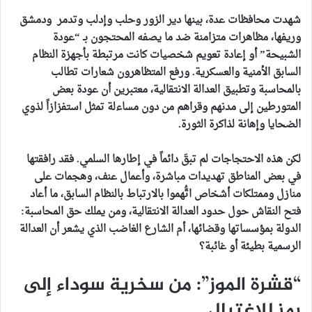
شهدت محافظات عدة، بينها دير الزور وحلب وإدلب وتدمر ودمشق
وريفها، مظاهرات متزامنة ضد ما يصفه المحتجون بـ “عودة
الشبيحة” أو إعادة تعويم شخصيات كانت مرتبطة بأجهزة النظام
السابق الأمنية والعسكرية. ورفع المتظاهرون شعارات تطالب
بالمحاسبة وتطبيق العدالة الانتقالية، معتبرين أن عودة بعض
المتورطين إلى مدنهم وقراهم من دون مساءلة تمثل استفزازاً لذوي
الضحايا وإهانة لذاكرة الثورة.
لكن هذه الاحتجاجات لم تبقَ دائماً في إطارها السلمي. فقد رافقتها
في بعض المناطق تهديدات مباشرة، وأعمال عنف، وهجمات على
منازل وممتلكات أشخاص اتُّهموا بالارتباط بالنظام السابق، ما أعاد
فتح النقاش حول حدود العدالة الانتقالية، ومن يملك حق المحاسبة:
الدولة بمؤسساتها وقضائها، أم الشارع الغاضب الذي يشعر أن العدالة
الرسمية بطيئة أو غائبة؟
“قشرة الموز”: من سخرية سوداء إلى
رمز للاغتيال