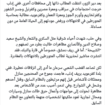
بعد دير الزور، انتقلت المطالب ذاتها إلى محافظات أخرى. ففي إدلب
خرجت احتجاجات في سراقب ومعرة مصرين وكفرنبل وجسر الشغور
وكفرتخاريم وأورم الجوز ومعرة النعمان وكفرعويد، مطالبة بمحاسبة
المتورطين في الانتهاكات ورفض عودتهم إلى الحياة العامة من دون
مساءلة.
وفي حلب، شهدت أحياء شرقية مثل السكري والشعار والشيخ سعيد
وصلاح الدين والأنصاري مظاهرات طالبت بطرد من تصفهم بـ
“الشبيحة”. أما في ريف دمشق، خصوصاً في قارة والنبك، فقد
انتشرت مناشير تحذيرية تطالب المتورطين بالانتهاكات بالمغادرة.
لكن تصاعد الغضب الشعبي سرعان ما أدى إلى انزلاقات خطيرة. ففي
بلدة كفرعويد بريف إدلب، هاجمت جموع من المحتجين منازل
وممتلكات لأشخاص قيل إنهم مرتبطون بالنظام السابق، وقتل أحدهم
وسُحل في الشوارع. وفي تدمر، أصيب عدد من الأشخاص بعد
مظاهرة تحولت إلى مواجهات وأعمال حرق طالت منازل وسيارات
ومحال تجارية تعود ملكيتها لشخصيات متهمة بالتعاون مع النظام
السابق.