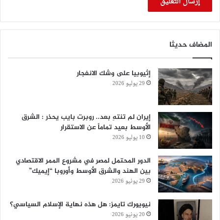
المضاف حديثا
إثيوبيا على وشك الانفجار
29 يوليو 2026
إيران لم تنتهِ بعد.. روبرت بايب يحذر : الشرق
الأوسط بعيد تماماً عن الاستقرار
10 يوليو 2026
الدور المحتمل لمصر في مشروع الممر الاقتصادي
بين الهند والشرق الأوسط وأوروبا “إيميك”
29 يونيو 2026
نيويورك تايمز: هل هذه نهاية الإسلام السياسي؟
20 يونيو 2026