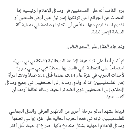
يرى الكاتب أنه على الصحفيين في وسائل الإعلام الرئيسية إما
التحدث عن الجرائم التي ترتكبها إسرائيل على أرض فلسطين أو
تقديم استقالتهم منها، بدلاً من أن يكونوا رصاصة في بندقية آلة
الدعاية الإسرائيلية.
وقد جاء المقال على النحو التالي:
لم أندم أبداً على ترك هيئة الإذاعة البريطانية (شبكة بي بي سي)،
احتجاجاً على التغطية التي قامت بها محطة “بي بي سي نيوز”
لأحداث الحرب في غزة عام 2014، عندما قُتل 551 طفلاً و299 امرأة
(من الفلسطينيين) آنذاك. ولدي رسالة إلى الصحفيين في جميع وسائل
الإعلام، إلى الصحفيين ذوي الضمائر الحية. رسالة لطالما أردت أن
أكتب عنها.
فبينما يشهد العالم مرحلة أخرى من التطهير العرقي والقتل الجماعي
للفلسطينيين، فإنه في هذه الحرب الحالية على غزة (والتي تصفها
وسائل الإعلام الدولية بشكل مخادع بأنها “صراع”)، حيث قُتل أكثر