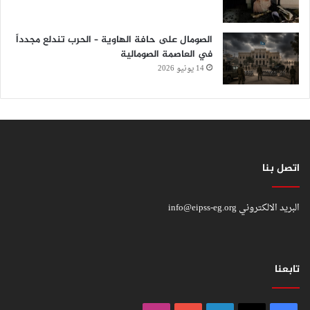
الصومال على حافة الهاوية – الحرب تندلع مجدداً
في العاصمة الصومالية
14 يونيو 2026
اتصل بنا
البريد الالكتروني
info@eipss-eg.org
تابعنا