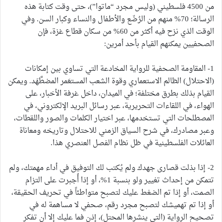
من 4500 فلسطيني (وليس مجرد “ماتوا”)، حتى وقت كتابة هذه
الرسالة؛ 70% منهم من الرُضّع والأطفال والنساء وكبار السن. وفي
الوقت الذي نزح فيه أكثر من 60% من سكان قطاع غزة، فإن
الصحفيين يمكنهم القيام بأحد أمرين:
1- المقاومة الصحفية للرواية المخادعة التي تساوي بين إمكانات
(الاحتلال) الظالم الاستعماري وقوة الشعب المستعَمر المضطَّهَد. ويمكن
القيام بذلك بطرق مختلفة؛ في الميدان، داخل غرفة الأخبار، على
الهواء، في اللقاءات التحريرية، عبر رسائل البريد الإلكتروني، في
المصطلحات التي تستخدمها، عبر اختيار الكلمات والصور واللقطات،
وعبر مصادرك، في شرح السياق الزمني للاحتلال وتاريخه ومعاناة
العائلات الفلسطينية في ظل نظام الفصل العنصري هذا.
2- إذا بذلت قصارى جهدك ولم يُكتب لك التوفيق في أداء مهمتك، ولم
تتمكن من إحداث تغيير ولو بنسبة 1%، أو إذا أُجبرت على التزام
الصمت، أو إذا تم الضغط عليك لتصبح متواطئاً في تحريف الحقيقة،
أو إذا تم تهميشك لتصبح مجرد رقم، صحفي لا مساهمة له في
تصحيح الرواية (التي ينشرها المحتل)، إذن فما عليك إلا أن تفكر