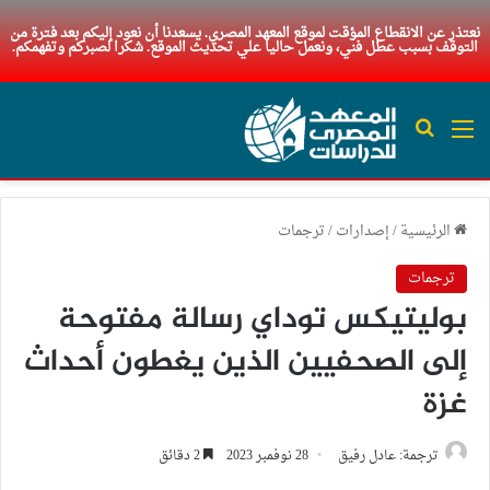
نعتذر عن الانقطاع المؤقت لموقع المعهد المصري. يسعدنا أن نعود إليكم بعد فترة من
التوقف بسبب عطل فني، ونعمل حاليا علي تحديث الموقع. شكرا لصبركم وتفهمكم.
القائمة
بحث عن
الرئيسية
/
إصدارات
/
ترجمات
ترجمات
بوليتيكس توداي رسالة مفتوحة
إلى الصحفيين الذين يغطون أحداث
غزة
ترجمة: عادل رفيق
28 نوفمبر 2023
2 دقائق