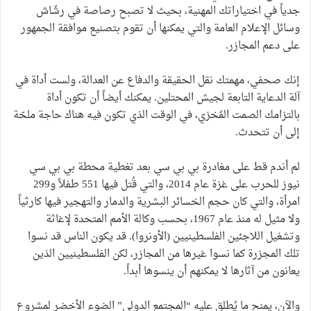
جدياً في اختياراتك المهنية، بحيث لا تصبح رصاصة في رشّاش
وسائل الإعلام العامة والتي يمكنها أن تقوم بتصنيع موافقة الجمهور
على دعم المجازر.
إنك صحفي، مهمتك نقل الحقيقة والدفاع عن العدالة، ولست أداة في
آلة الدعاية التابعة لجيش المحتلين. يمكنك أيضاً أن تكون أداة
بالتزامك الصمت المُخزي، في الوقت الذي تكون فيه هناك حاجة ملحّة
إلى أن تتحدث.
لم أندم قط على مغادرة بي بي سي بعد تغطية محطة بي بي سي
نيوز للحرب على غزة عام 2014، والتي قُتل فيها 551 طفلاً و299
امرأة، والتي كان حجم الخسائر البشرية والدمار والتهجير فيها كارثياً
ولا مثيل له منذ عام 1967، بحسب وكالة الأمم المتحدة لإغاثة
وتشغيل اللاجئين الفلسطينيين (الأونروا). قد يكون الناس قد نسوا
تلك المجزرة كما نسوا غيرها من المجازر، لكن الفلسطينيين الذين
يعانون من آثارها لا يمكنهم أن ينسوها أبداً.
والآن، يمنح ما يُطلق عليه “المجتمع الدولي” الضوء الأخضر لمشروع