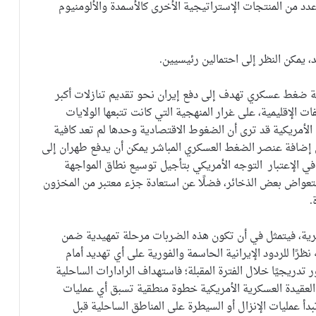
وعدد من المنتجات الإستراتيجية الأخرى كالأسمدة والألومنيوم
، يمكن النظر إلى احتمالين رئيسيين.
ية ضغط عسكري تهدف إلى دفع إيران نحو تقديم تنازلات أكبر
ات الإقليمية، على غرار المنهجية التي كانت تتبعها الولايات
ة الأمريكية قد ترى أن الضغوط الاقتصادية وحدها لم تعد كافية
ن إضافة عنصر الضغط العسكري المباشر يمكن أن يدفع طهران إلى
ذ في الإعتبار التوجه الأمريكي بتأجيل توسيع نطاق المواجهة
ستعواض بعض الذخائر، فضلًا عن استعادة جزء معتبر من المخزون
.
عسكرية، فيتمثل في أن تكون هذه الضربات مرحلة تمهيدية ضمن
رًا للردود الإيرانية الحاسمة والفورية على أي تهديد أمام
تدريجيًا خلال الفترة المقبلة؛ فاستهداف الرادارات الساحلية
العقيدة العسكرية الأمريكية خطوة منطقية تسبق أي عمليات
دأ عمليات الإنزال أو السيطرة على المناطق الساحلية قبل