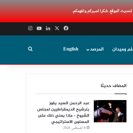
 تحديث الموقع. شكرا لصبركم وتفهمكم.
‫X
فيسبوك
لينكدإن
‫YouTube
انستقرام
بحث عن
لم وميدان
المرصد
English
المضاف حديثا
عبد الرحمن السيد يفوز
بترشيح الديمقراطيين لمجلس
الشيوخ – ماذا يعني ذلك على
المستوى الاستراتيجي
6 أغسطس 2026