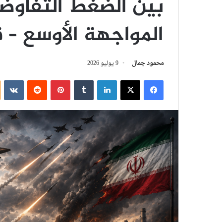
بين الضغط التفاوض
المواجهة الأوسع – ق
محمود جمال
9 يوليو 2026
فيسبوك
‫X
لينكدإن
بينتيريست