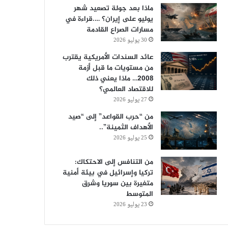
ماذا بعد جولة تصعيد شهر
يوليو على إيران؟ ….قراءة في
مسارات الصراع القادمة
30 يوليو 2026
عائد السندات الأمريكية يقترب
من مستويات ما قبل أزمة
2008… ماذا يعني ذلك
للاقتصاد العالمي؟
27 يوليو 2026
من “حرب القواعد” إلى “صيد
الأهداف الثمينة”..
25 يوليو 2026
من التنافس إلى الاحتكاك:
تركيا وإسرائيل في بيئة أمنية
متغيرة بين سوريا وشرق
المتوسط
23 يوليو 2026