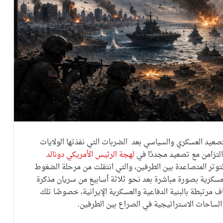
تصعيد العسكري والسياسي بعد الضربات التي نفذتها الولايات
التزامن مع تصعيد مجددًا في
لهجة الرئيس الأمريكي دونالد
توتر المتصاعدة بين الطرفين، والتي انتقلت من مرحلة الضغوط
لعسكرية بصورة مباشرة بعد نحو ثلاثة أسابيع من سريان مذكرة
 مرتبطة بالبنية الدفاعية والعسكرية الإيرانية، خصوصًا تلك
لساحات الاستراتيجية في الصراع بين الطرفين.