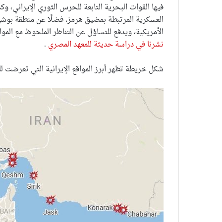
فيها القوات البحرية التابعة للحرس الثوري الإيراني، و
العسكرية المرتبطة بمضيق هرمز، فضلًا عن منطقة بوش
الأمريكية، ويدفع للتساؤل عن التناظر الملحوظ مع الموا
نشرنا في دراسة حديثة للمعهد المصري
.
شكل خريطة تظهر أبرز المواقع الإيرانية التي تعرضت ل