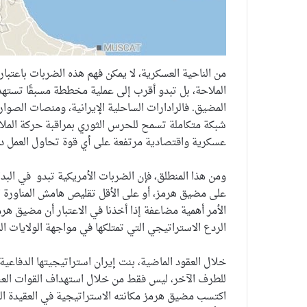
من الناحية العسكرية، لا يمكن فهم هذه الضربات باعت
الملاحة، بل تبدو أقرب إلى عملية مخططة مسبقًا تستهدف
المضيق. فالرادارات الساحلية الإيرانية، ومنصات الصو
شبكة متكاملة تسمح للحرس الثوري بمراقبة حركة الملاح
عسكرية واقتصادية مرتفعة على أي قوة تحاول العمل د
ومن هذا المنطلق، فإن الضربات الأمريكية تبدو في البدا
على مضيق هرمز، أو على الأقل تقليص هامش المناورة 
الأمر أهمية مضاعفة إذا أخذنا في الاعتبار أن مضيق هرم
الردع الاستراتيجي التي تمتلكها في مواجهة الولايات ال
خلال العقود الماضية، بنت إيران استراتيجيتها الدفا
للطرف الآخر، ليس فقط من خلال استهداف القوات العسكري
اكتسب مضيق هرمز مكانته الاستراتيجية في العقيدة العس