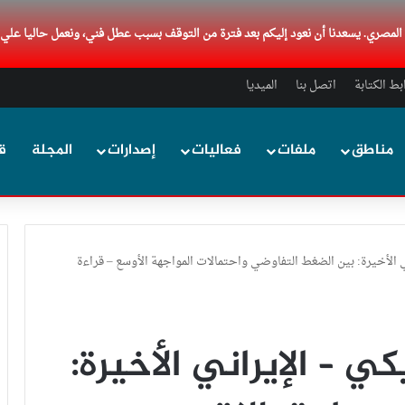
د المصري. يسعدنا أن نعود إليكم بعد فترة من التوقف بسبب عطل فني، ونعمل حاليا علي
ط الكتابة
اتصل بنا
الميديا
مناطق
ملفات
فعاليات
إصدارات
المجلة
ق
ي الأخيرة: بين الضغط التفاوضي واحتمالات المواجهة الأوسع – قراءة
ي – الإيراني الأخيرة: