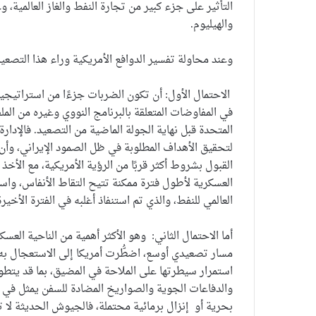
التأثير على جزء كبير من تجارة النفط والغاز العالمية، 
والهيليوم.
وعند محاولة تفسير الدوافع الأمريكية وراء هذا التصعيد
الاحتمال الأول: أن تكون الضربات جزءًا من استراتيج
في المفاوضات المتعلقة بالبرنامج النووي وغيره من الملف
المتحدة قبل نهاية الجولة الماضية من التصعيد. فالإدار
لتحقيق الأهداف المطلوبة في ظل الصمود الإيراني، وأ
القبول بشروط أكثر قربًا من الرؤية الأمريكية، مع الأخ
العسكرية لأطول فترة ممكنة تتيح التقاط الأنفاس، وا
العالمي للنفط، والذي تم استنفاذ أغلبه في الفترة الأخيرة
أما الاحتمال الثاني: وهو الأكثر أهمية من الناحية ال
مسار تصعيدي أوسع، اضطُّرت أمريكا إلى الاستعجال به نظ
استمرار سيطرتها على الملاحة في المضيق، بما قد يتطور 
والدفاعات الجوية والصواريخ المضادة للسفن يمثل في 
بحرية أو إنزال برمائية محتملة، فالجيوش الحديثة لا تب