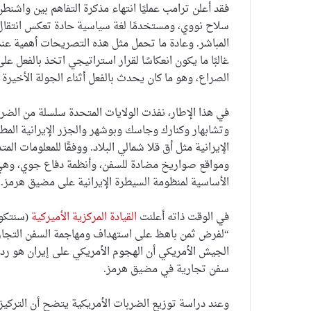
فقد أعلن ترامب عمليًا انتهاء مذكرة التفاهم بين واشنطن
سلاح نووي، ومستخدمًا لغة سياسية حادة تعكس انتقال ا
المباشر. وعادة ما تحمل مثل هذه التصريحات أهمية عند
غالبًا ما يكون انعكاسًا لقرار استراتيجي اتخذ بالفعل عل
الصراع، وهو ما كان يحدث بالفعل أثناء الجولة الأخيرة 
في هذا الإطار، نفذت الولايات المتحدة سلسلة من الض
وتشابهار وكنارك وجاسك وبوشهر والجزر الإيرانية الم
الإيرانية مثل أق قلا شمالي البلاد. ووفقًا للمعلومات ا
ومواقع صواريخ مضادة للسفن، وأنظمة دفاع جوي، وهي 
الأساسية لمنظومة السيطرة الإيرانية على مضيق هرمز.
في الوقت ذاته أعلنت
القيادة المركزية الأميركية
(سنتكوم
“لفرض ثمن باهظ على استهداف ومهاجمة السفن التجارية
الجيش الأمريكي أن الهجوم الأمريكي على إيران هو رد 
سفن تجارية في مضيق هرمز.
وعند دراسة توزيع الضربات الأمريكية يتضح أن التركي