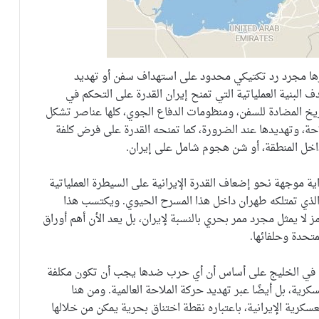
بارها مجرد رد تكتيكي محدود على استهداف سفن أو تهديد
 البنية العملياتية التي تمنح إيران القدرة على التحكم في
اريخ المضادة للسفن، ومنظومات الدفاع الجوي، كلها عناصر تشكل
ة، وتهديدها عند الضرورة، كما تمنحه القدرة على فرض كلفة
اخل المنطقة، أو شن هجوم شامل على إيران.
ية موجهة نحو إضعاف القدرة الإيرانية على السيطرة العملياتية
الذي تمتلكه طهران داخل هذا المسرح الحيوي. ويكتسب هذا
ز لا يمثل مجرد ممر بحري بالنسبة لإيران، بل يعد الأن أهم أوراق
متحدة وحلفائها.
عية في الخليج على أساس أن أي حرب ضدها يجب أن تكون مكلفة
ة، بل أيضًا عبر تهديد حركة الملاحة العالمية. ومن هنا
كرية الإيرانية، باعتباره نقطة اختناق بحرية يمكن من خلالها