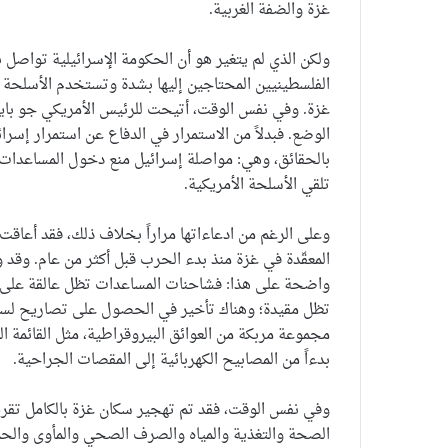
غزة والضفة الغربية.
ولكن الذي لم يتغير هو أن الحكومة الإسرائيلية تواصل
الفلسطينيين المحتاجين إليها بشدة وتستخدم الأسلحة ا
غزة. وفي نفس الوقت، أتيحت للرئيس الأمريكي جو بايد
الوضع. فبدلاً من الاستمرار في الدفاع عن استمرار إسرا
بالحقائق، وهي: مواصلة إسرائيل منع دخول المساعدات الإنس
تلقي الأسلحة الأمريكية.
وعلى الرغم من ادعاءاتها مراراً بخلاف ذلك، فقد أعاقت
المعقّدة في غزة منذ بدء الحرب قبل أكثر من عام. وقد 
واضحة على هذا: فشاحنات المساعدات تظل عالقة على ال
تظل مقيدة؛ وهناك تأخير في الحصول على تصاريح لسائق
مجموعة مربكة من العوائق البيروقراطية، مثل القائمة ال
بدءاً من المصابيح الكهربائية إلى المقصات الجراحية.
وفي نفس الوقت، فقد تم تهجير سكان غزة بالكامل تقريب
الصحة والتغذية والمياه والصرف الصحي والمأوى والحم