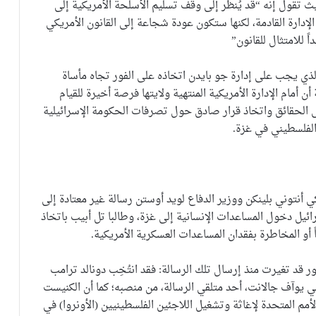
حيث تقول إنه “قد يُنظر إلى وقف تسليم الأسلحة الأمريكية إلى
لإدارة القادمة، لكنها ستكون عودة شجاعة إلى القانون الأمريكي
اً للامتثال للقانون”
ذي يجب على إدارة جو بايدن اتخاذه على الفور تجاه مأساة
 أمام الإدارة الأمريكية المنتهية ولايتها فرصة أخيرة للقيام
لى الحقائق واتخاذ قرار صادق حول تصرفات الحكومة الإسرائيلية
الفلسطيني في غزة.
ي أنتوني بلينكن ووزير الدفاع لويد أوستن رسالة غير معتادة إلى
ئيل دخول المساعدات الإنسانية إلى غزة، وطالبا تل أبيب باتخاذ
و المخاطرة بفقدان المساعدات العسكرية الأمريكية.
ور قد تغيرت منذ إرسال تلك الرسالة: فقد انتُخِب دونالد ترامب
ئيلي يوآف جالانت، أحد متلقي الرسالة، من منصبه؛ كما أن الكنيست
لأمم المتحدة لإغاثة وتشغيل اللاجئين الفلسطينيين (الأونروا) في