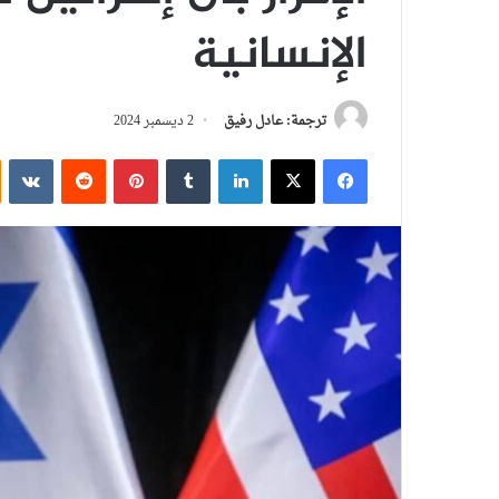
الإنسانية
ترجمة: عادل رفيق
2 ديسمبر 2024
فيسبوك
‫X
لينكدإن
بينتيريست