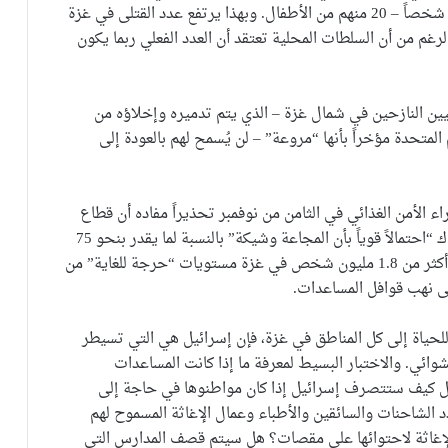
طوابق في بيت لاهيا أسفرت عن مقتل ما لا يقل عن 90 شخصاً – 20 منهم من الأطفال. وبهذا يرتفع عدد القتلى في غزة
 غزة، على الرغم من أن السلطات المحلية تعتقد أن العدد الفعلي ربما يكون
يين النازحين في شمال غزة – الذي يتم تدميره وإخلاؤه من
تحدة مؤخراً بأنها “مروعة” – لن يُسمح لهم بالعودة إلى
الأمن الغذائي في الثامن من نوفمبر تحذيراً مفاده أن قطاع
غزة بأكمله يواجه انعداماً حاداً في الأمن الغذائي وأن هناك “احتمالاً قوياً بأن المجاعة وشيكة” بالنسبة لما يقدر بنحو 75
ألفاً إلى 90 ألف شخص عالقين في شمال غزة. و يواجه أكثر من 1.8 مليون شخص في غزة مستويات “حرجة للغاية” من
ى نهب قوافل المساعدات.
للحياة إلى كل المناطق في غزة، فإن إسرائيل هي التي تسيطر
ائي. والاختبار البسيط لمعرفة ما إذا كانت المساعدات
أل كيف ستتصرف إسرائيل إذا كان مواطنوها في حاجة إلى
 الشاحنات والسائقين والأطباء وعمال الإغاثة المسموح لهم
لإغاثة لاحتوائها على مقصات؟ هل سيتم قصف المدارس التي