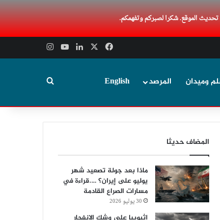
 تحديث الموقع. شكرا لصبركم وتفهمكم.
‫X
فيسبوك
لينكدإن
‫YouTube
انستقرام
بحث عن
لم وميدان
المرصد
English
المضاف حديثا
ماذا بعد جولة تصعيد شهر
يوليو على إيران؟ ….قراءة في
مسارات الصراع القادمة
30 يوليو 2026
إثيوبيا على وشك الانفجار