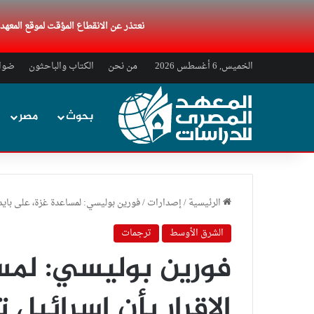
نعتذر عن الانقطاع المؤقت لموقع المعه
الخميس, 6 أغسطس 2026
من نحن
الكتاب والباحثون
ضواب
بحوث
مصر
الرئيسية
/
إصدارات
/
فورين بوليسي: لمساعدة غزة، على بايدن
الشرق الأوسط
ترجمات
فورين بوليسي: لمس
الإقرار بأن إسرائيل