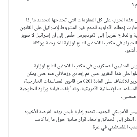
م؟
هذه الحرب على كل المعلومات التي تحتاجها لتحديد ما إذا
ختارت إعطاء الأولوية للدعم غير المشروط لإسرائيل على القانون
 والدفاع تقريراً إلى الكونجرس خلُص إلى أن إسرائيل لا تعوق
لخبراء في مكتب اللاجئين التابع لوزارة الخارجية ووكالة
 أشهر.
ين المدنيين العسكريين في مكتب اللاجئين التابع لوزارة
لوا على هذا التقرير حتى تم إبعادي وزملائي منه حتى يمكن
تحريره على مستوى أعلى! وتم اتخاذ القرار النهائي للتقرير للالتفاف على المادة 620I من قانون المساعدات الخارجية،
مساعدات الإنسانية الأمريكية. وقد أبلغت قيادة وزارة الخارجية
 منصبي.
يس الأمريكي الجديد، تتمتع إدارة بايدن بهذه الفرصة الأخيرة
نظر إلى الحقائق واتخاذ قرار صادق حول ما إذا كانت
شعب الفلسطيني في غزة.