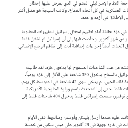
 النظام الإسرائيلي العشوائي الذي يفرض عليها إخطار
ات العسكرية في كل أنحاء القطاع. وكانت النتيجة هو مقتل أكثر
ي غزة بطاقة أداء لتقييم امتثال إسرائيل للتغييرات المطلوبة
شر من شهر أكتوبر. وخلُصت فيها إلى أن إسرائيل لم تفشل فقط
، بل اتخذت أيضاً إجراءات إضافية أدت إلى تفاقم الوضع الإنساني
نناقشه من عدد الشاحنات المسموح لها بدخول غزة. لقد طالبت
الرسالة الأمريكية الصادرة في الثالث عشر من أكتوبر إسرائيل بالسماح بدخول 350 شاحنة على الأقل إلى غزة يومياً،
ولكن سجل النتائج توصل إلى أنه خلال الثلاثين يوماً منذ ذلك الحين، لم يدخل سوى 42 شاحنة في المتوسط ​​كل يوم.
ت فقط. حتى إن المتحدث باسم وزارة الخارجية الأمريكية
فيدانت باتيل قال إنه في الفترة من الأول إلى التاسع من نوفمبر، سمحت إسرائيل فقط بدخول 404 شاحنات فقط إلى
نت عليه عندما أرسل بلينكن وأوستن رسالتهما. ففي الأيام
الثلاثين الماضية، قُتل نحو 1400 شخص هناك، بما في ذلك في غارة جوية في 29 أكتوبر على مبنى سكني من خمسة