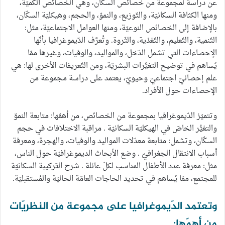
عن دراسة لمجموعة من خصائص السكّان، وهي الخصائص الكميّة،
ومنها الكثافة السكانيّة، والتّوزيع، والنموّ، والحجم، وهيكليّة السكّان،
بالإضافة إلى الخصائص النوعيّة، ومنها العوامل الاجتماعيّة، مثل:
التّنمية، والتّعليم، والتّغذية، والثّروة. وتُعرَّف الدّيموغرافيا بأنّها
الإحصاءات التي تشمل الدّخل، والمواليد، والوفيات، وغيرها ممّا
يُساهم في توضيح التغيُّرات البشريّة، ومن التّعريفات الأخرى لها: هي
علم إحصائيّ اجتماعيّ وحيويّ، يعتمد على دراسة مجموعة من
الإحصاءات حول الأفراد.
وتتميّز الدّيموغرافيا بمجموعة من الخصائص، من أهمّها: متابعة النموّ
والتغيُّر الخاصّ في الهيكليّة السكانيّة . مراقبة الاختلافات في حجم
السكّان، وتشمل: متابعة معدّلات المواليد والوفيات، والهجرة، ومعرفة
أسباب الانتقال الجغرافيّ . وضع الأبحاث الديموغرافيّة حول الناس،
مثل: معرفة عدد الأطفال المناسب لكلّ عائلة . شرح التّركيبة السكانيّة
للمجتمع، ممّا يُساهم في تحديد الحاجات العامّة الحاليّة والمُستقبليّة.
وتعتمد الدّيموغرافيا على مجموعة من النظريّات
من أهمّها: