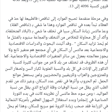
عدد السكان بالنسبة للمواد الغذائية كنسبة 256 إلى 9، وبعد ثلاثة
قرون كنسبة 4096 إلى 13.
وفي مرحلة متقدمة تصبح الموارد إلى تناقص؛ فالطبيعة لها حدّ في
العطاء تبدأ بعده في تناقص الموارد وهذا ما سُمّي بـ (تناقص الغلة)
وعدّ مالتس زيادة السكان سببا في تخلف ما سُمي بـ (البلاد المتخلفة)،
وأكد أن كل محاولة للخلاص من التخلف والمجاعة ستبوء بالفشل ما
لم يُحدّ تزايد السكان ” . وقد أثبتت البحوث والدراسات الاقتصادية
والاجتماعية بعد مالتس أن السكان في أي مجتمع هم متغير تابع ولا
يجوز معالجته بمعزل عن سائر المتغيرات الاقتصادية والاجتماعية. كما
أن هذه الظروف قد تختلف من بلد لآخر من جوانب كثيرة كنسبة
الذكور إلى الإناث في كل بلد والنسبة المئوية لكبار السن ولصغار السن
وللمتزوجين والعزاب وللريفيين والحضريين ولمن يستعمل موانع
الحمل. ثم الحروب وأثرها في نقص عدد السكان، وغير ذلك من تقدم
الطب الذي يقلل من نسبة الوفيات وقلة الزواج الذي يقلل من نسبة
المواليد. ؛ ومن سوء حظ مالتس أن نظريته كانت في بدء الثورة
الصناعية في إنجلترا وبدء استغلال السهول العظمى بأمريكا الشمالية
في الزراعة فقد صحب زيادة الثروة نمو سريع للسكان، وهذا لم يحل