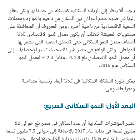
يـجب ألا ينظر إلى الزيادة السكانية كمشكلة فى حد ذاتها ولكن ينظر
إليها فى ضـوء عـدم التوازن بين السكان من ناحية والموارد ومعدلات
التنمية الاقتصادية من ناحـية أخـرى, ومن المعروف أن المحافظة على
مستويات المعيشة تتطلب أن يكون معدل النمو الاقتصادى ثلاثة
أضعاف معدل النمو السكانى حتى تتحقق التنمية التى يشعر بها
المواطن.. ولكن الواقع فى مصر غير ذلك حيث تشير الإحصاءات إلى
أن معدل النمو الاقتصادى بلغ 3,9 % ، مقابل 2.4 % لمعدل النمو
السكانى عام 2016.
يمكن بلورة المشكلة السكانية فى ثلاثة أبعاد رئيسية متداخلة
ومترابطة، وهى:
البعد الأول: النمو السكانى السريع:
تشير المؤشـرات السكانية أن عدد السكان فى مصر بلغ حوالى 92
مليون نسمة فى بداية عام 2017 بالإضافة إلى حوالى 7,5 مليون نسمة
يعيشون بالخــارج طبقـا لتقديرات وزارة الخارجية( اجمالى حوالى