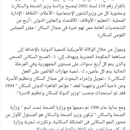
بالقرار رقم 218 لسنة 2002 ليصبح برئاسة وزير الصحة والسكان،(
وعضوية كل من وزيرالشئون الإجتماعية / الأعلام / الثقافة / الإدارة
المحلية / التعليم / الأوقاف / الأقتصاد والتعاون الدولى / أربع من
الشخصيات العامة ممن لهم خبرة في مجال السكان / مقرر المجلس
القومى للسكان).
ويمول من خلال الوكالة الأمريكية للتنمية الدولية بالإضافة إلى
مساهمة الحكومة المصرية ويهدف إلى: 1- :المسح السكانى الصحى
والذى يتم كل أربع سنوات على مستوى الجمهورية وفي المرحلة
الحالية يتم كل عامين،، 2- .تنمية مهارات القائمين على العمل
السكانى،3 -.تمويل وإجراء البحوث في مجال السكان وتنظيم الأسرة.
ومن ناحية أخرى وتمهيدا لعقد ” مؤتمر القاهرة الدولى للسكان ” 1994
فقد تم استحداث منصب “وزير الدولة للسكان وتنظيم الاسرة”.
ومع بداية عام 1996 تم دمجها مع وزارة الصحة تحت اسم ” وزارة
الصحة والسكان ” ليكون وزير الصحة والسكان هو المسئول الأول عن
محور النمو السكانى فى المشكلة السكانية، وتكررت تجربة وزارة
السكان مرة اخرى عام 2015 ولكنها لم تستمر طويلا .