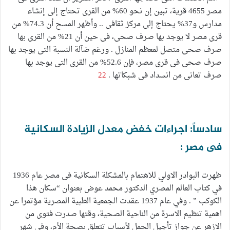
مصر 4655 قرية، تبين إن نحو 60% من القرى تحتاج إلى إنشاء
مدارس و37% يحتاج إلى مركز ثقافى .. وأظهر المسح أن 74.3% من
قرى مصر لا يوجد بها صرف صحى، فى حين أن 21% من القرى بها
صرف صحى متصل لمعظم المنازل . ورغم ضآلة النسبة التى يوجد بها
صرف صحى فى قرى مصر، فإن 52.6% من القرى التى يوجد بها
صرف تعانى من انسداد فى شبكاتها .
22
سادساً: اجراءات خفض معدل الزيادة السكانية
فى مصر :
ظهرت البوادر الاولي للاهتمام بالمشكلة السكانية فى مصر عام 1936
في كتاب العالم المصري الدكتور محمد عوض بعنوان “سكان هذا
الكوكب ” . وفي عام 1937 عقدت الجمعية الطبية المصرية مؤتمرا عن
اهمية تنظيم الاسرة من الناحية الصحية، وقتها صدرت فتوى من
الازهر عن جواز تأجيل الحمل لأسباب تتعلق بصحة الأم، وفى شهر