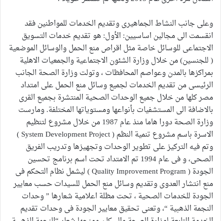
وعلى جانب النشاط الجماهيرى وتقديم الخدمات للمواطنين فقد
انقسمت الى مجالين اساسيين: الأول: هو تقديم خدمات التسويق
الاجتماعى للوسائل خاصة مثل اقراص منع الحمل والوسائل الموضعية
( للجنسين) من خلال وزارة الشئون الاجتماعية والجمعيات الاهلية
بمراكزها بالمدن وعواصم المحافظات ، وتولت وزارة الصحة الجانب
الرئيسى من تقديم الخدمات لجميع وسائل منع الحمل على امتداد
مصر كلها من خلال جميع الوحدات الصحية المنتشرة بجميع القرى
بالاضافة الى المستشفيات بأنواعها ومستوياتها المختلفة. ومارست
وزارة الصحة دورا هاما منذ عام 1987 من خلال مشروع لتنظيم
الاسرة باسم مشروع تنمية النظم ( System Development Project )
وتم فيه التركيز على تطوير الوحدات وتجهيزها وتدريب الفريق
الصحى، و فى عام 1994 تم الامتداد تحت اسم برنامج تحسين
الجودة ( Quality Improvement Program ) ليشمل نظام التحكم فى
منع انتشار العدوى وتقديم وسائل منع الحمل للسيدات حسب معايير
الجودة للخدمات الصحية ، تحت مظلة اعلامية شعارها ” وحدات
النجمة الذهبية “، وتعنى تحقيق معايير الجودة فى وحدات تقديم