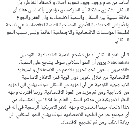
أساسا من عدم وجود جهود تنموية أصلا، والاعتقاد الخاطئ بأن
السكان يشكلون مشكلة. أن الماركسيين يؤمنون بأنه ليس هناك أى
علاقة سببية بين السكان والتنمية الاقتصادية وان الفقر والجوع
والأمراض الاجتماعية الأخرى المصاحبة للتنمية الاقتصادية هي نتيجة
لطبيعة المؤسسات الاقتصادية والاجتماعية القائمة وليس بسبب النمو
السكاني .
3ـ أن النمو السكاني عامل مشجع للتنمية الاقتصادية. القوميين
Nationalists يرون أن النمو السكاني سوف يشجع على التنمية.
فالقوميون يسعون نحو تحرير بلادهم من الاستغلال والسيطرة
الاقتصادية من خلال تكوين دول قوية فمن الافكار الاساسية
للايدلوجية القومية هي أن المزيد من السكان سوف يؤدي الى المزيد
من الانتاجية ومن ثم مزيد من القوة الاقتصادية. وربما أقتربت وجهه
النظر الامريكية في موتمر السكان العالم عا 1984 في المكسيك من
هذا الاتجاه حينما انخصرت وجهه النظر الامريكية الرسمية في أنه في
أى مجتمع حر من الناحية الاقتصادية سوف يؤدي النمو السكاني الى
زيادة الطلب ومن ثم تشجيع الاقتصاد.