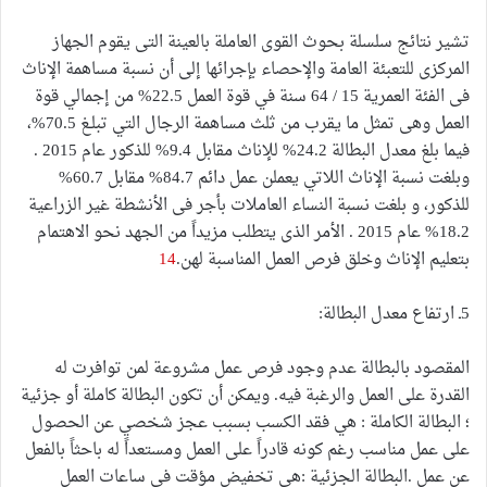
تشير نتائج سلسلة بحوث القوى العاملة بالعينة التى یقوم الجهاز
المركزى للتعبئة العامة والإحصاء بإجرائها إلى أن نسبة مساهمة الإناث
فى الفئة العمریة 15 / 64 سنة في قوة العمل 22.5% من إجمالي قوة
العمل وهى تمثل ما يقرب من ثلث مساهمة الرجال التي تبلـغ 70.5%،
فيما بلغ معدل البطالة 24.2% للإناث مقابل 9.4% للذكور عام 2015 .
وبلغت نسبة الإناث اللاتي يعملن عمل دائم 84.7% مقابل 60.7%
للذكور، و بلغت نسبة النساء العاملات بأجر فى الأنشطة غير الزراعية
18.2% عام 2015 . الأمر الذى یتطلب مزیداً من الجهد نحو الاهتمام
بتعليم الإناث وخلق فرص العمل المناسبة لهن.
14
5ـ ارتفاع معدل البطالة:
المقصود بالبطالة عدم وجود فرص عمل مشروعة لمن توافرت له
القدرة على العمل والرغبة فيه. ويمكن أن تكون البطالة كاملة أو جزئية
؛ البطالة الكاملة : هي فقد الكسب بسبب عجز شخصي عن الحصول
على عمل مناسب رغم كونه قادراً على العمل ومستعداً له باحثاً بالفعل
عن عمل .البطالة الجزئية :هي تخفيض مؤقت في ساعات العمل