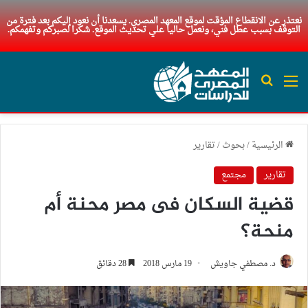
نعتذر عن الانقطاع المؤقت لموقع المعهد المصري. يسعدنا أن نعود إليكم بعد فترة من
التوقف بسبب عطل فني، ونعمل حاليا علي تحديث الموقع. شكرا لصبركم وتفهمكم.
القائمة
بحث عن
الرئيسية
/
بحوث
/
تقارير
تقارير
مجتمع
قضية السكان فى مصر محنة أم
منحة؟
د. مصطفي جاويش
19 مارس 2018
28 دقائق