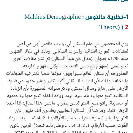
1-نظرية مالتوس : Malthus Demographic
Theory) )
2
يرى المختصون في علم السكان أن روبرت مالتس أول من أصّل
لمشكلات الموارد الغذائية والتزايد السكاني، وذلك في مقاله الشهير
سنة 1798م بعنوان: (مقال عن مبدأ السكان) ثم نشر مقالات أخرى
نحو نفس المفهوم مع بعض التعديلات، وكان مفهوم نظريته
المطروحة أن سكان العالم سيواجهون موقفا صعبا تكثر فيه المجاعات
والتخلف؛ وذلك لأن التزايد السكاني أكبر بكثير وبغير حدود من قدرة
الأرض على إنتاج وسائل العيش. وذكر مقولته المشهورة بأن الزيادة
السكانية تتبع متوالية هندسية، بينما زيادة الغذاء تتبع متوالية عددية
أو حسابية. ولتوضيح المتواليتين يضرب مالتس هذا المثال: إذا أخذنا
الأرض كلها.. وفرضنا أن السكان الحاليين يعادلون ألف مليون فإن
الأنواع البشرية سوف تتزايد حسب الأرقام: 1، 2، 4، 8،….بينما يزداد
القُوت حسب الأرقام: 1، 2، 3، 4،….. وعلى ذلك فخلال قرنين يكون