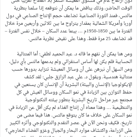
دون ارتفاع عام في مستوى المعيشة استمر بلا انقطاع تقريبا حتى
الوقت الحاضر، وذلك يناقض ما يمكن أن نتوقعه إذا سلمنا بنظرية
مالتس، فمنذ الثورة الصناعية تضاعف حجم الإنتاج الصناعي في دول
أوربا وأمريكا الشمالية بمقدار يتراوح ما بين ثلاثين وأربعين مرة خلال
الفترة ما بين 1850-1950م … بينما عدد السكان – خلال نفس الفترة –
قد تضاعف 25 مرة فقط. وهذا على نقيض نظرية مالتس.
ومن هنا يمكن أن نفهم ما قاله د. عبد الحميد لطفي: أما المتتالية
الحسابية فلم يكن لها أساس استقرائي ولم يدعمها مالتس بأي دليل،
ومن السهل أن نبرهن على أن وسائل المعيشة تتزايد بدورها حسب
متتالية هندسية. ويقول د. علي عبد الرازق جلبي: لقد كشف
الإيكولوجيا (الإنسان والبيئة) البشرية أن الإنسان كان يستعين في
حفظ التوازن بين الزيادة في نمو السكان ووسائل العيش في كل
مجتمع عبر مراحل تاريخ البشرية بتطور بيئته التكنولوجية
والتنظيمية … وهذا معناه أن إنتاج الغذاء لم يكن أقل عن الزيادة في
نمو السكان على خلاف ما كان يتوقع مالتس. هذا فيما مضى من
تاريخ. فكيف ونحن الآن في عصر التقدم والتكنولوجي وأثره الكبير
على الزراعة، واكتشاف موارد البحار والجبال وغزو الفضاء الخارجي؟