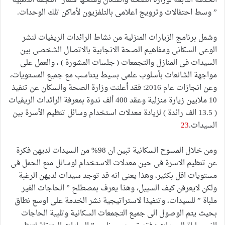
الخدمة التابعة لوزارة الصحة والسكان ومنحها شعار “النجمة الذهبية
” وسط احتفالات وترويج اعلامى بالتلفزيون لأماكن تلك الوحدات.
وشمل برنامج الزيارات المنزلية من نشاط الرائدات الريفيات لنشر
الوعى السكانى ومفاهيم الصحة الانجابية بالاتصال الشخصى بين
السيدات فى المنازل والتجمعات ( جلسات المشورة ) ، والعمل على
مواجهة الشائعات بأسلوب علمى بسيط يتناسب مع جميع المستويات،
وعن انجازات عام 2016: فقد أعلنت وزارة الصحة والسكان عن تنفيذ
10 ملايين زيارة منزلية وعقد 400 ألف ندوة بمعرفة الرائدات الريفيات
( 13.5 الف رائدة ) لزيادة معدلات استخدام وسائل تنظيم الأسرة بين
السيدات.
23
ومن خلال المسوح السكانية تبين ان 98% من السيدات لديهن فكرة
عن تنظيم الاسرة فى حين معدلات الاستخدام لوسائل منع الحمل فى
مستويات اقل بكثير، وهذا يعنى انه قد توجد سيدات لديهن الرغبة
ولكن لايعرفن كيف السبيل، وهذا يعرف بمصطلح ” الحاجات الغير
ملباة ” للسيدات، وتنفيذا لاستراتيجية نشر الخدمة على اوسع نطاق
بحيث يتم الوصول الى جميع التجمعات السكانية وتلبية الحاجات