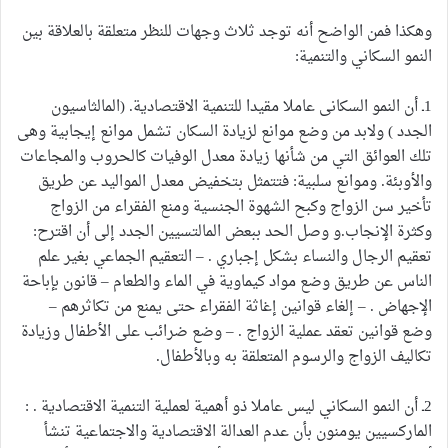
وهكذا فمن الواضح أنه توجد ثلاث وجهات للنظر متعلقة بالعلاقة بين
النمو السكاني والتنمية:
1ـ أن النمو السكانى عاملا مقيدا للتنمية الاقتصادية. (المالثاسيون
الجدد ) ولابد من وضع موانع لزيادة السكان تشمل موانع إيجابية وهى
تلك العوائق التي من شأنها زيادة معدل الوفيات كالحروب والمجاعات
والأوبئة. وموانع سلبية: فتتمثل بتخفيض معدل المواليد عن طريق
تأخير سن الزواج وكبح الشهوة الجنسية ومنع الفقراء من الزواج
وكثرة الإنجاب.و وصل الحد ببعض المالتسيين الجدد إلى أن اقترح:
تعقيم الرجال والنساء بشكل إجباري . – التعقيم الجماعي بغير علم
الناس عن طريق وضع مواد كيماوية في الماء والطعام – قانون بإباحة
الإجهاض . – إلغاء قوانين إغاثة الفقراء حتى يمنع من تكاثرهم –
وضع قوانين تعقد عملية الزواج . – وضع ضرائب على الأطفال وزيادة
تكاليف الزواج والرسوم المتعلقة به وبالأطفال.
2ـ أن النمو السكاني ليس عاملا ذو أهمية لعملية التنمية الاقتصادية . :
الماركسيين يومنون بأن عدم العدالة الاقتصادية والاجتماعية تنشأ