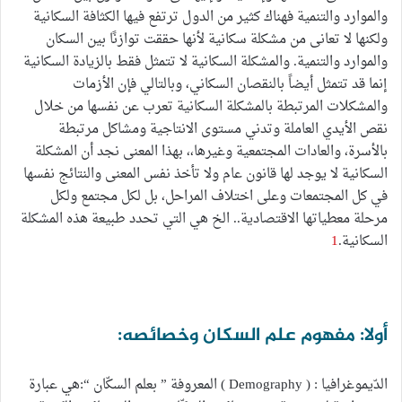
والموارد والتنمية فهناك كثير من الدول ترتفع فيها الكثافة السكانية
ولكنها لا تعانى من مشكلة سكانية لأنها حققت توازنًا بين السكان
والموارد والتنمية. والمشكلة السكانية لا تتمثل فقط بالزيادة السكانية
إنما قد تتمثل أيضاً بالنقصان السكاني، وبالتالي فإن الأزمات
والمشكلات المرتبطة بالمشكلة السكانية تعرب عن نفسها من خلال
نقص الأيدي العاملة وتدني مستوى الانتاجية ومشاكل مرتبطة
بالأسرة، والعادات المجتمعية وغيرها،، بهذا المعنى نجد أن المشكلة
السكانية لا يوجد لها قانون عام ولا تأخذ نفس المعنى والنتائج نفسها
في كل المجتمعات وعلى اختلاف المراحل، بل لكل مجتمع ولكل
مرحلة معطياتها الاقتصادية.. الخ هي التي تحدد طبيعة هذه المشكلة
السكانية.
1
أولا: مفهوم علم السكان وخصائصه:
الدّيموغرافيا : ( Demography ) المعروفة ” بعلم السكّان “:هي عبارة