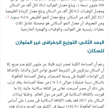
100 مليون نسمة ) , وبلــغ معـدل المواليد 20,2 لكـل ألف من السكان
ومعـدل الوفيــات 6,5 لكل ألف من السكان وبلـغ معدل الزيادة الطبيعية
22,7 لكـل ألـف من السكـان. وبلغ معدل النمو الطبيعى 2.6% سنويا،
7
،
ومن المعروف أن معدل النمو السكانى هو محصلة تفاعل ثلاث
عمليات رئيسية هى المواليد، والوفيات، والهجرة الخارجية.
البعد الثانى: التوزيع الجغرافى غير المتوازن
للسكان:
رغم أن المساحة الكلية لمصر تزید قليلا عن مليون كيلو متر مربع، إلا
أن السكان یتركزون فى الشریط الضيق لوادى النيل والدلتا، بالإضافة
إلى الواحات القليلة فى وسط الصحراء. وتمثل المساحة المأهولة
بالسكان نسبة ضئيلة،( حوالى 5.3 % ) من جملة المساحة، وقد ترتب
على ذلك أن مصر أصبحت تعانى من كثافة سكانية عالية، إذا ما
قورنت بالكثافة السكانية فى كثير من دول العالم . وطبقا لبيانات
السكان عام 2017 فقد بلغت الكثافة السكانية فى مصر ( على أساس
المساحة المأهولة ) 1162.9 نسمة فى الكيلو متر المربع، وتزداد هذه