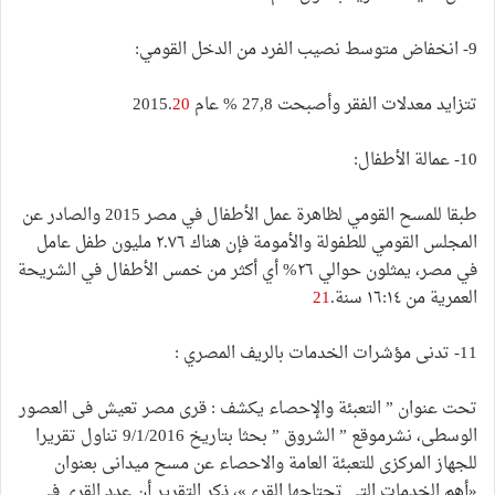
9- انخفاض متوسط نصيب الفرد من الدخل القومي:
تتزايد معدلات الفقر وأصبحت 27,8 % عام 2015.
20
10- عمالة الأطفال:
طبقا للمسح القومي لظاهرة عمل الأطفال في مصر 2015 والصادر عن
المجلس القومي للطفولة والأمومة فإن هناك ٢.٧٦ مليون طفل عامل
في مصر، يمثلون حوالي ٢٦% أي أكثر من خمس الأطفال في الشريحة
العمرية من ١٦:١٤ سنة.
21
11- تدنى مؤشرات الخدمات بالريف المصري :
تحت عنوان ” التعبئة والإحصاء يكشف : قرى مصر تعيش فى العصور
الوسطى، نشرموقع ” الشروق ” بحثا بتاريخ 9/1/2016 تناول تقريرا
للجهاز المركزى للتعبئة العامة والاحصاء عن مسح ميدانى بعنوان
«أهم الخدمات التى تحتاجها القرى»، ذكر التقرير أن عدد القرى فى