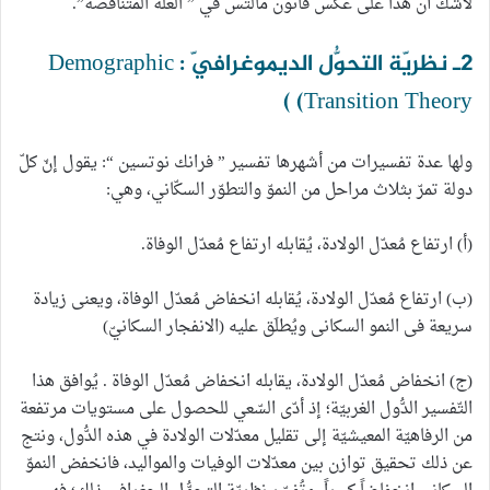
لاشك أن هذا على عكس قانون مالتس في ” الغلة المتناقصة”.
2ـ نظريّة التحوُّل الديموغرافيّ : Demographic
Transition Theory) )
ولها عدة تفسيرات من أشهرها تفسير ” فرانك نوتسين “: يقول إنّ كلّ
دولة تمرّ بثلاث مراحل من النموّ والتطوّر السكّاني، وهي:
(أ) ارتفاع مُعدّل الولادة، يُقابله ارتفاع مُعدّل الوفاة.
(ب) ارتفاع مُعدّل الولادة، يُقابله انخفاض مُعدّل الوفاة، ويعنى زيادة
سريعة فى النمو السكانى ويُطلَق عليه (الانفجار السكانيّ)
(ج) انخفاض مُعدّل الولادة، يقابله انخفاض مُعدّل الوفاة . يُوافق هذا
التّفسير الدُّول الغربيّة؛ إذ أدّى السّعي للحصول على مستويات مرتفعة
من الرفاهيّة المعيشيّة إلى تقليل معدّلات الولادة في هذه الدُّول، ونتج
عن ذلك تحقيق توازن بين معدّلات الوفيات والمواليد، فانخفض النموّ