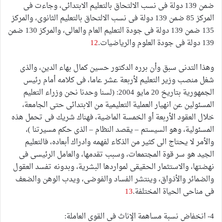
ضمن 139 دولة فى نسب الالتحاق بالتعليم الابتدائى، وجاءت فى
المركز 85 ضمن 139 دولة فى نسب الالتحاق بالتعليم الثانوى، والمركز
135 ضمن 139 دولة فى جودة التعليم العام والعالى، والمركز 130 ضمن
139 دولة فى جودة العلوم والرياضيات.
12
وهذا التدنى سبق وأن برره الدكتور حسين كمال بهاء الدين، والذى
شغل منصب وزير التعليم لأربعة عشر عاما، فى كلامه أمام رئيس
الجمهورية بتاريخ 20 مايو 2004: (لسنا وحدنا نحن وزراء التعليم
المسئولين عن انهيار العملية التعليمية من الابتدائى حتى الجامعة،
خلال العقود الأربعة أو الخمسة الماضية، فهناك شريك فى تحمل هذه
المسئولية، وهو السيستم – يقصد النظام – الذى حكم مسيرتنا )،
والأمر لا يحتاج الى كثير من الذكاء لفهمه وادراك أبعاده، فالتعليم
الجيد هو سر قوة المجتمعات، وسبب تقدمها، والعامل الرئيسى فى
نهضتها، والاستثمار الحقيقى لمواردها البشرية، وبدونه تفسد العقول
والضمائر والأذواق، وينتشر الفساد والفوضى، ويدب الوهن والضعف
فى مناحى الحياة المختلفة.
13
4- انخفاض نسبة مساهمة الإناث فى القوى العاملة: