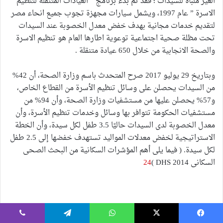
الغير ملباة للسيدات ؛ فقد تم بدء برنامج ” العيادات المتنقلة لتنظيم
الاسرة ” عام 1997، ويشمل سيارات مجهزة تجوب جميع انحاء مصر
لتقديم خدمات مجانية بهدف خفض معدل الخصوبة عند السيدات
تحت مظلة صحية اجتماعية توعوية اطارها العام هو تنظيم الاسرة
والصحة الانجابية من خلال 650 عيادة متنقلة .
وبتاريخ 29 يوليو 2017 صرح المتحدث باسم وزارة الصحة، أن 42%
من السيدات يحصلن على وسائل تنظيم الأسرة من القطاع الخاص،
و57% يحصلن عليها من مستشفيات وزارة الصحة، وأن 94% من
مستشفيات الحكومة تتوافر بها وسائل وخدمات تنظيم الأسرة، وأن
معدل الخصوبة لدى السيدات حاليًا 3.5 طفل لكل سيدة، وأن الخطة
الاستراتيجية لخفض معدلات المواليد تستهدف خفضها إلى 2.5 طفل
لكل سيدة. ( فيما يلى أهم المؤشرات السكانية من البحث الصحى
السكانى DHS 2014 )
24
يسبوك
‫X
واتساب
تيلقرام
ڤايبر