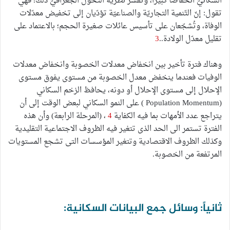
السكانيّ انخفاضاً كبيراً، وتُفسّر نظريّة التحوُّل الجغرافيّ ذلك؛ فهي
تقول: إنّ التّنمية التجاريّة والصناعيّة تؤدّيان إلى تخفيض معدّلات
الوفاة، وتُشجّعان على تأسيس عائلات صغيرة الحجم؛ بالاعتماد على
تقليل معدّل الولادة..
3
وهناك فترة تأخير بين انخفاض معدلات الخصوبة وانخفاض معدلات
الوفيات فعندما ينخفض معدل الخصوبة من مستوى يفوق مستوى
الإحلال إلى مستوى الإحلال أو دونه، يحافظ الزخم السكاني
(Population Momentum ) على النمو السكاني لبعض الوقت إلى أن
يتراجع عدد الأمهات بما فيه الكفاية
4
، (المرحلة الرابعة) وأن هذه
الفترة تستمر الى الحد الذى تتغير فيه الظروف الاجتماعية التقليدية
وكذلك الظروف الاقتصادية وتتغير المؤسسات التى تشجع المستويات
المرتفعة من الخصوبة.
ثانياً: وسائل جمع البيانات السكانية: