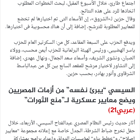
اجتماع طارئ، خلال الأسبوع المقبل، لبحث الخطوات المطلوب
اتخاذها للرد على هذه النتائج.
وقال حزين لـ«الشروق»، إن الأسماء التى تم اختيارها لم تخضع
للمعايير المطلوبة للترشح، إضافة إلى أن هناك محسوبية فى اختيارها.
ويدفع الحزب على السبعة المقاعد، كل من: السكرتير العام للحزب
ياسر الهضيبى، ورئيس الهيئة البرلمانية للحزب أيمن محسب، وولاء
الصبان، ونشوى الشريف، وأسماء سعد الجمال، ونهال عهدى، إضافة
إلى التشاور لاختيار مرشح للمقعد السابع بين كل من عبدالباسط
الشرقاوى وأنور بهادر، بحسب حزين.
السيسي “يبرئ نفسه” من أزمات المصريين
ويضع معايير عسكرية لـ”منع الثورات”
(عربي21)
أثار حديث رئيس النظام المصري عبدالفتاح السيسي، الأربعاء، خلال
حفل تخرج ضباط الشرطة، الجدل خاصة مع إعلانه مجموعة “معايير
إصلاح”، و”خطط بناء” لمؤسسات الدولة، وإعداد برامج بمشاركة