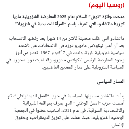
(روسيا اليوم)
منحت جائزة “نوبل” للسلام لعام 2025 للمعارضة الفنزويلية ماريا
كورينا ماتشادو، التي تعرف باسم “المرأة الحديدية في فنزويلا”.
ماتشادو التي ظلت مختبئة لأكثر من 14 شهرا بعد رفضها الانسحاب
بعد أن أعلن نيكولاس مادورو فوزه في الانتخابات، هي ناشطة
سياسية فنزويلية بارزة، ولدت في 7 أكتوبر 1967. تعتبر من أبرز
وجوه المعارضة للرئيس نيكولاس مادورو، وقد لعبت دورا محوريا في
السياسة الفنزويلية على مدار العقدين الماضيين.
المسار السياسي
بدأت ماتشادو مسيرتها السياسية في حزب “العمل الديمقراطي”، ثم
أسست حزب “العمل الوطني” الذي يعرف بمواقفه الليبرالية
والاقتصادية السوقية. في عام 2011، انتخبت عضوا في الجمعية
الوطنية الفنزويلية، حيث عملت على تعزيز الديمقراطية وحقوق
الإنسان.