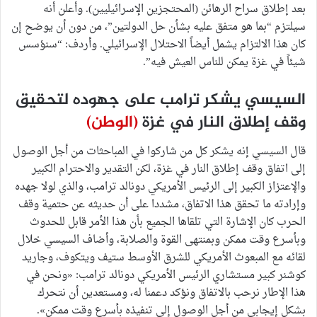
بعد إطلاق سراح الرهائن (المحتجزين الإسرائيليين). وأعلن أنه
سيلتزم “بما هو متفق عليه بشأن حل الدولتين”، من دون أن يوضح إن
كان هذا الالتزام يشمل أيضاً الاحتلال الإسرائيلي. وأردف: “سنؤسس
شيئاً في غزة يمكن للناس العيش فيه”.
السيسي يشكر ترامب على جهوده لتحقيق
وقف إطلاق النار في غزة
(الوطن)
قال السيسي إنه يشكر كل من شاركوا في المباحثات من أجل الوصول
إلى اتفاق وقف إطلاق النار في غزة، لكن التقدير والاحترام الكبير
والإعتزاز الكبير إلى الرئيس الأمريكي دونالد ترامب، والذي لولا جهده
وإرادته ما تحقق هذا الاتفاق، مشددا على أن حديثه عن حتمية وقف
الحرب كان الإشارة التي تلقاها الجميع بأن هذا الأمر قابل للحدوث
وبأسرع وقت ممكن وبمنتهى القوة والصلابة، وأضاف السيسي خلال
لقائه مع المبعوث الأمريكي للشرق الأوسط ستيف ويتكوف، وجاريد
كوشنر كبير مستشاري الرئيس الأمريكي دونالد ترامب: «ونحن في
هذا الإطار نرحب بالاتفاق ونؤكد دعمنا له، ومستعدين أن نتحرك
بشكل إيجابي من أجل الوصول إلى تنفيذه بأسرع وقت ممكن».