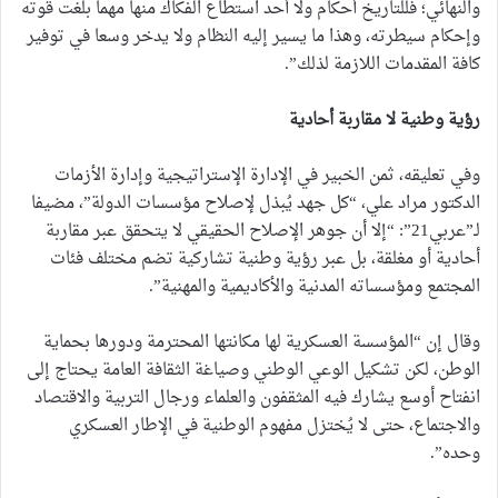
والنهائي؛ فللتاريخ أحكام ولا أحد استطاع الفكاك منها مهما بلغت قوته
وإحكام سيطرته، وهذا ما يسير إليه النظام ولا يدخر وسعا في توفير
كافة المقدمات اللازمة لذلك”.
رؤية وطنية لا مقاربة أحادية
وفي تعليقه، ثمن الخبير في الإدارة الإستراتيجية وإدارة الأزمات
الدكتور مراد علي، “كل جهد يُبذل لإصلاح مؤسسات الدولة”، مضيفا
لـ”عربي21”: “إلا أن جوهر الإصلاح الحقيقي لا يتحقق عبر مقاربة
أحادية أو مغلقة، بل عبر رؤية وطنية تشاركية تضم مختلف فئات
المجتمع ومؤسساته المدنية والأكاديمية والمهنية”.
وقال إن “المؤسسة العسكرية لها مكانتها المحترمة ودورها بحماية
الوطن، لكن تشكيل الوعي الوطني وصياغة الثقافة العامة يحتاج إلى
انفتاح أوسع يشارك فيه المثقفون والعلماء ورجال التربية والاقتصاد
والاجتماع، حتى لا يُختزل مفهوم الوطنية في الإطار العسكري
وحده”.