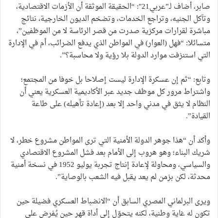
صابر، أضاف لـ”عربي21″: “الحقيقة الموثقة أن الأزمات الاقتصادية،
وتآكل الجنيه، وتراجع الخدمات، وتضخم الديون الخارجية، نتائج
مباشرة لقرارات مركزية صدرت من قصر الرئاسة لا من الموظفين”،
متسائلا: “فهل (العوار) في المواطن الذي يدفع الضرائب، أم في الإدارة
التي استنزفت موارد الدولة بلا رؤية ولا محاسبة؟”.
وتابع: “ثم إن عسكرة الإدارة ليست إصلاحا بل خوفا من المجتمع؛
واشتراط مرور كل موظف جديد عبر الأكاديمية العسكرية يعني أن
النظام لا يثق في مدني واحد إلا بعد (إعادة تأهيله) على طاعة
القيادة”.
وأكد أن “هذا جوهر الدولة الأمنية التي ترى المواطن مشروع خطر، لا
شريك البناء؛ وهو هروب إلى الأمام بعد فشل المشروع الاقتصادي
والسياسي، ومحاولة لإعادة إنتاج تجربة يوليو 1952 في نسخة أمنية
محدثة، لكن بزمن لم يعد يقبل فيه الشعب بالوصاية”.
ويرى البرلماني المصري السابق أن “الانضباط العسكري فضيلة حين
تكون له غاية وطنية، لكنه يتحوّل إلى أداة قهر حين يُفرض على