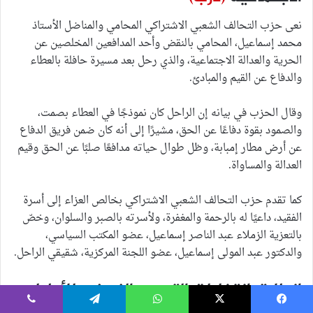
نعى حزب التحالف الشعبي الاشتراكي المحامي والمناضل الأستاذ
محمد إسماعيل، المحامي بالنقض وأحد المدافعين المخلصين عن
الحرية والعدالة الاجتماعية، والذي رحل بعد مسيرة حافلة بالعطاء
والدفاع عن القيم والمبادئ.
وقال الحزب في بيانه إن الراحل كان نموذجًا في العطاء بصمت،
والصمود بقوة دفاعًا عن الحق، مشيرًا إلى أنه كان ضمن فريق الدفاع
عن أرض مطار إمبابة، وظل طوال حياته مدافعًا صلبًا عن الحق وقيم
العدالة والمساواة.
كما تقدم حزب التحالف الشعبي الاشتراكي بخالص العزاء إلى أسرة
الفقيد، داعيًا له بالرحمة والمغفرة، ولأسرته بالصبر والسلوان، وخصّ
بالتعزية الزملاء عبد الناصر إسماعيل، عضو المكتب السياسي،
والدكتور عبد المولى إسماعيل، عضو اللجنة المركزية، شقيقي الراحل.
انطلاق انتخابات التجديد النصفي للأطباء
على مستوى الجمهورية
(الوطن)
يسبوك
‫X
واتساب
تيلقرام
ڤايبر