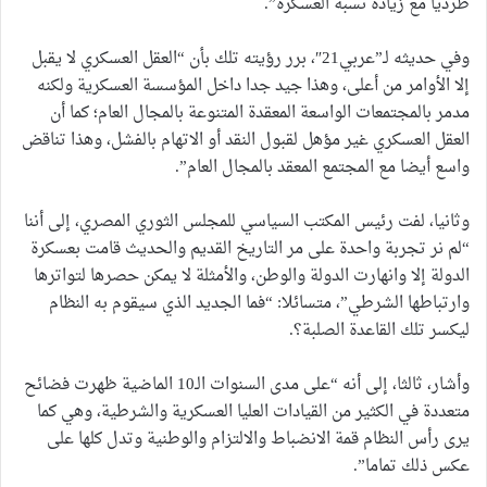
طرديا مع زيادة نسبة العسكرة”.
وفي حديثه لـ”عربي21″، برر رؤيته تلك بأن “العقل العسكري لا يقبل
إلا الأوامر من أعلى، وهذا جيد جدا داخل المؤسسة العسكرية ولكنه
مدمر بالمجتمعات الواسعة المعقدة المتنوعة بالمجال العام؛ كما أن
العقل العسكري غير مؤهل لقبول النقد أو الاتهام بالفشل، وهذا تناقض
واسع أيضا مع المجتمع المعقد بالمجال العام”.
وثانيا، لفت رئيس المكتب السياسي للمجلس الثوري المصري، إلى أننا
“لم نر تجربة واحدة على مر التاريخ القديم والحديث قامت بعسكرة
الدولة إلا وانهارت الدولة والوطن، والأمثلة لا يمكن حصرها لتواترها
وارتباطها الشرطي”، متسائلا: “فما الجديد الذي سيقوم به النظام
ليكسر تلك القاعدة الصلبة؟.
وأشار، ثالثا، إلى أنه “على مدى السنوات الـ10 الماضية ظهرت فضائح
متعددة في الكثير من القيادات العليا العسكرية والشرطية، وهي كما
يرى رأس النظام قمة الانضباط والالتزام والوطنية وتدل كلها على
عكس ذلك تماما”.