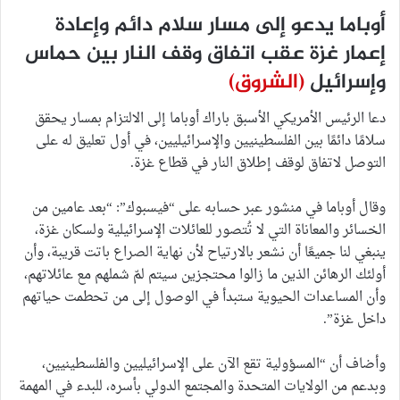
أوباما يدعو إلى مسار سلام دائم وإعادة
إعمار غزة عقب اتفاق وقف النار بين حماس
وإسرائيل
(الشروق)
دعا الرئيس الأمريكي الأسبق باراك أوباما إلى الالتزام بمسار يحقق
سلامًا دائمًا بين الفلسطينيين والإسرائيليين، في أول تعليق له على
التوصل لاتفاق لوقف إطلاق النار في قطاع غزة.
وقال أوباما في منشور عبر حسابه على “فيسبوك”: “بعد عامين من
الخسائر والمعاناة التي لا تُتصور للعائلات الإسرائيلية ولسكان غزة،
ينبغي لنا جميعًا أن نشعر بالارتياح لأن نهاية الصراع باتت قريبة، وأن
أولئك الرهائن الذين ما زالوا محتجزين سيتم لمّ شملهم مع عائلاتهم،
وأن المساعدات الحيوية ستبدأ في الوصول إلى من تحطمت حياتهم
داخل غزة”.
وأضاف أن “المسؤولية تقع الآن على الإسرائيليين والفلسطينيين،
وبدعم من الولايات المتحدة والمجتمع الدولي بأسره، للبدء في المهمة