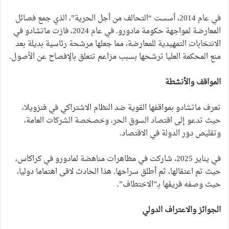
في عام 2014، أسست “التحالف من أجل الحرية”، الذي جمع فصائل
المعارضة لمواجهة حكومة مادورو. في عام 2024، فازت ماتشادو في
الانتخابات التمهيدية للمعارضة، مما جعلها مرشحة رئاسية بديلة بعد
منع المحكمة العليا ترشحها بسبب مزاعم تتعلق بالإفصاح عن الأصول.
المواقف والأنشطة
تعرف ماتشادو بمواقفها القوية ضد النظام الاشتراكي في فنزويلا،
حيث تدعو إلى اقتصاد السوق الحر، وخصخصة الشركات العامة،
وتقليص دور الدولة في الاقتصاد.
في يناير 2025، شاركت في مظاهرات مناهضة لمادورو في كراكاس،
حيث تم اعتقالها، ثم أطلق سراحها. هذا الحادث لاقى اهتماما دوليا،
حيث وصفه فريقها بـ”الاختطاف”.
الجوائز والاعتراف الدولي