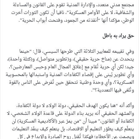
مجتمع مدني متعدد، والإدارة المدنية تقوم على القانون والمساءلة
والشفافية، لا على الأوامر العسكرية”، نافيا أن تكون الثورات أخرت
الوطن، مؤكدا أنها “أنقذته من الجمود، وفتحت أبواب الحرية”.
حق يراد به باطل
وفي تقييمه للمعايير الثلاثة التي طرحها السيسي، قال: “حينما
يتحدث عن (مناخ حرية حقيقي)، و(تطوير متواصل)، و(كتلة واحدة)،
جيد؛ لكن أي حرية تُقام مع إغلاق المجال العام وحبس المعارضين؟،
وأي تطوير يُبنى على إقصاء الكفاءات المدنية واستبدالها بالمحسوبية
العسكرية؟، وأي وحدة وطنية تتحقق حين تُفرض على الناس بالقوة
وتُلغى فيها التعددية؟”.
وأكد أنه “هنا يكون الهدف الحقيقي، دولة الولاء لا دولة الكفاءة،
والمشهد الحقيقي أنه يريد بناء الدولة على قاعدة الولاء الشخصي، لا
الكفاءة أو القانون،” مبينا أن “من يمرّ عبر (الأكاديمية العسكرية) لن
يتعلّم كيف يطوّر التعليم أو الاقتصاد، بل يتعلم كيف ينفّذ التعليمات
ويصمت عن الأخطاء؛ فهكذا تُقتل روح المبادرة والإبداع في كل