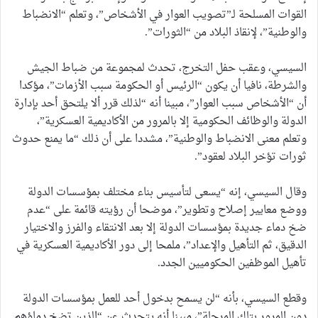
القوات المسلحة لـ”تصويب العوار في الأشخاص”، وتعلم “الانضباط
والوطنية”، لإنقاذ البلاد من “الثورات”.
السيسي، وعقب حفل التخرج، تحدث لمجموعة من ضباط الجيش
والشرطة، نافيا أن يكون “الرئيس أو الحكومة سبب الأزمات”، مؤكدا
أن “الأشخاص سبب العوار”، مبينا أنه “لذلك قرر ألا يلتحق أحد بإدارة
الدولة والوظائف الحكومية إلا بالمرور من الأكاديمية العسكرية”،
وتعلم معنى الانضباط والوطنية”، مشددا على أن ذلك “ما يمنع حدوث
ثورات تؤخر البلاد لعقود”.
وقال السيسي، إنه “يسعى لتأسيس بناء مختلف بمؤسسات الدولة
ووضع معايير إصلاح وتطوير”، موضحا أن رؤيته قائمة على “عدم
ضخ دماء جديدة بمؤسسات الدولة إلا بعد الانتقاء والفرز والاختيار
الدقيق، ثم التأهيل والإعداد”، ملمحا إلى دور الأكاديمية العسكرية في
تأهيل الموظفين الحكوميين الجدد.
وقطع السيسي، بأنه “لن يسمح بدخول أحد للعمل بمؤسسات الدولة
دون المرور بتلك المرحلة”، مبينا أنه يتحدث عن “الذين تضخ دماؤهم