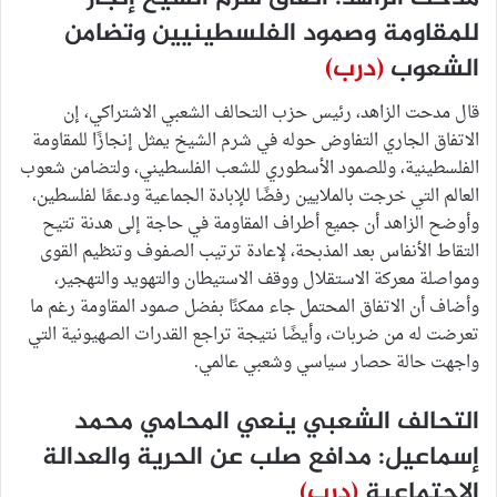
للمقاومة وصمود الفلسطينيين وتضامن
الشعوب
(درب)
قال مدحت الزاهد، رئيس حزب التحالف الشعبي الاشتراكي، إن
الاتفاق الجاري التفاوض حوله في شرم الشيخ يمثل إنجازًا للمقاومة
الفلسطينية، وللصمود الأسطوري للشعب الفلسطيني، ولتضامن شعوب
العالم التي خرجت بالملايين رفضًا للإبادة الجماعية ودعمًا لفلسطين،
وأوضح الزاهد أن جميع أطراف المقاومة في حاجة إلى هدنة تتيح
التقاط الأنفاس بعد المذبحة، لإعادة ترتيب الصفوف وتنظيم القوى
ومواصلة معركة الاستقلال ووقف الاستيطان والتهويد والتهجير،
وأضاف أن الاتفاق المحتمل جاء ممكنًا بفضل صمود المقاومة رغم ما
تعرضت له من ضربات، وأيضًا نتيجة تراجع القدرات الصهيونية التي
واجهت حالة حصار سياسي وشعبي عالمي.
التحالف الشعبي ينعي المحامي محمد
إسماعيل: مدافع صلب عن الحرية والعدالة
الاجتماعية
(درب)