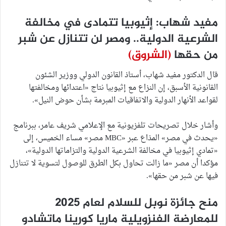
مفيد شهاب: إثيوبيا تتمادى في مخالفة
الشرعية الدولية.. ومصر لن تتنازل عن شبر
من حقها
(الشروق)
قال الدكتور مفيد شهاب، أستاذ القانون الدولي ووزير الشئون
القانونية الأسبق، إن النزاع مع إثيوبيا نتاج «اعتدائها ومخالفتها
لقواعد الأنهار الدولية والاتفاقيات المبرمة بشأن حوض النيل».
وأشار خلال تصريحات تلفزيونية مع الإعلامي شريف عامر، ببرنامج
«يحدث في مصر» المذاع عبر «MBC مصر» مساء الخميس، إلى
«تمادي إثيوبيا في مخالفة الشرعية الدولية والتزاماتها الدولية»،
مؤكدا أن مصر «ما زالت تحاول بكل الطرق للوصول لتسوية لا تتنازل
فيها عن شبر من حقها».
منح جائزة نوبل للسلام لعام 2025
للمعارضة الفنزويلية ماريا كورينا ماتشادو