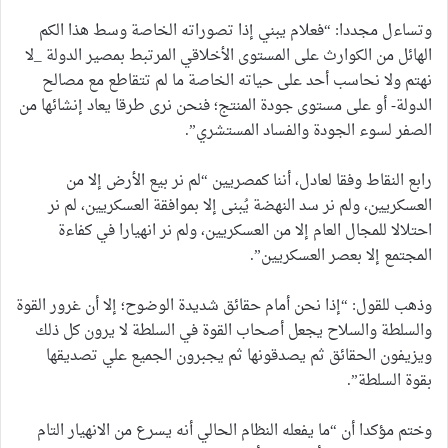
وتساءل مجددا: “فعلام يبني إذا تصوراته الخاصة وسط هذا الكم
الهائل من الكوارث على المستوى الأخلاقي المرتبط بمصير الدولة _لا
نهتم ولا نحاسب أحد على حياته الخاصة ما لم تتقاطع مع مصالح
الدولة- أو على مستوى جودة المنتج؛ فنحن نرى طرقا يعاد إنشائها من
الصفر لسوء الجودة والفساد المستشري”.
رابع النقاط وفقا لعادل، أننا كمصريين “لم نر بيع الأرض إلا من
العسكريين، ولم نر سد النهضة يُبنى إلا بموافقة العسكريين، لم نر
احتلالا للمجال العام إلا من العسكريين، ولم نر انهيارا في كفاءة
المجتمع إلا بعصر العسكريين”.
وذهب للقول: “إذا نحن أمام حقائق شديدة الوضوح؛ إلا أن غرور القوة
والسلطة والسلاح يجعل أصحاب القوة في السلطة لا يرون كل ذلك
ويزيفون الحقائق ثم يصدقونها ثم يجبرون الجميع علي تصديقها
بقوة السلطة”.
وختم مؤكدا أن “ما يفعله النظام الحالي أنه يسرع من الانهيار التام