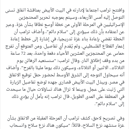
وافتتح ترامب اجتماعا لإدارته في البيت الأبيض بمناقشة اتفاق تسنى
التوصل إليه أمس الأربعاء، وسيتم بموجبه تحرير المحتجزين
الإسرائيليين في المرحلة الأولى من خطة أوسع نطاقا بشأن غزة. وعبر
عن اعتقاده بأن ذلك سيؤدي إلى “سلام دائم”، وأضاف ترامب أن
الخطة تقضي بإعادة بناء غزة تدريجيا، في إشارة إلى خطط إعادة
إعمار القطاع الفلسطيني. ولم يُقدم أي تفاصيل. ومن المتوقع أن تفرج
حماس عن المحتجزين العشرين الأحياء دفعة واحدة، بعد 72 ساعة
من بدء وقف إطلاق النار. وقال ترامب: “سنستعيد الرهائن يوم
الثلاثاء.. الاثنين أو الثلاثاء، وسيكون ذلك يوما مليئا بالفرح”. وأضاف
أنه سيحاول التوجه إلى الشرق الأوسط لحضور حفل توقيع الاتفاق
في مصر. ويبذل البيت الأبيض قصارى جهده لوضع تفاصيل الزيارة
التي رُتبت على عجل. وبينما لا تزال هناك تساؤلات حيال ما سيحدث
في المنطقة على المدى الطويل، قال ترامب إنه يأمل أن يؤدي ذلك
إلى “سلام دائم”.
وفي تصريح لاحق، كشف ترامب أن المرحلة المقبلة من الاتفاق بشأن
غزة ستشهد نزع السلاح، قائلاً: “سيكون هناك نزع سلاح وانسحاب