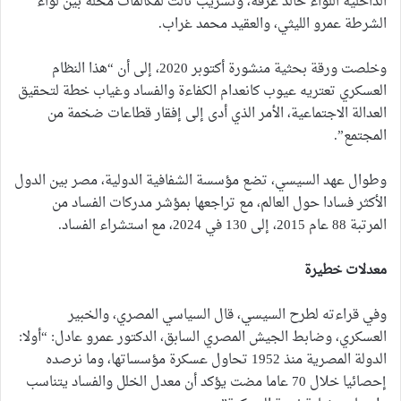
الداخلية اللواء خالد عرفة، وتسريب ثالث لمكالمات مخلة بين لواء
الشرطة عمرو الليثي، والعقيد محمد غراب.
وخلصت ورقة بحثية منشورة أكتوبر 2020، إلى أن “هذا النظام
العسكري تعتريه عيوب كانعدام الكفاءة والفساد وغياب خطة لتحقيق
العدالة الاجتماعية، الأمر الذي أدى إلى إفقار قطاعات ضخمة من
المجتمع”.
وطوال عهد السيسي، تضع مؤسسة الشفافية الدولية، مصر بين الدول
الأكثر فسادا حول العالم، مع تراجعها بمؤشر مدركات الفساد من
المرتبة 88 عام 2015، إلى 130 في 2024، مع استشراء الفساد.
معدلات خطيرة
وفي قراءته لطرح السيسي، قال السياسي المصري، والخبير
العسكري، وضابط الجيش المصري السابق، الدكتور عمرو عادل: “أولا:
الدولة المصرية منذ 1952 تحاول عسكرة مؤسساتها، وما نرصده
إحصائيا خلال 70 عاما مضت يؤكد أن معدل الخلل والفساد يتناسب