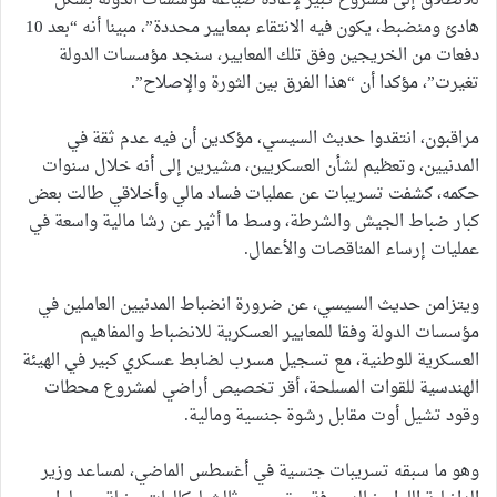
للانطلاق إلى مشروع كبير لإعادة صياغة مؤسسات الدولة بشكل
هادئ ومنضبط، يكون فيه الانتقاء بمعايير محددة”، مبينا أنه “بعد 10
دفعات من الخريجين وفق تلك المعايير، سنجد مؤسسات الدولة
تغيرت”، مؤكدا أن “هذا الفرق بين الثورة والإصلاح”.
مراقبون، انتقدوا حديث السيسي، مؤكدين أن فيه عدم ثقة في
المدنيين، وتعظيم لشأن العسكريين، مشيرين إلى أنه خلال سنوات
حكمه، كشفت تسريبات عن عمليات فساد مالي وأخلاقي طالت بعض
كبار ضباط الجيش والشرطة، وسط ما أثير عن رشا مالية واسعة في
عمليات إرساء المناقصات والأعمال.
ويتزامن حديث السيسي، عن ضرورة انضباط المدنيين العاملين في
مؤسسات الدولة وفقا للمعايير العسكرية للانضباط والمفاهيم
العسكرية للوطنية، مع تسجيل مسرب لضابط عسكري كبير في الهيئة
الهندسية للقوات المسلحة، أقر تخصيص أراضي لمشروع محطات
وقود تشيل أوت مقابل رشوة جنسية ومالية.
وهو ما سبقه تسريبات جنسية في أغسطس الماضي، لمساعد وزير