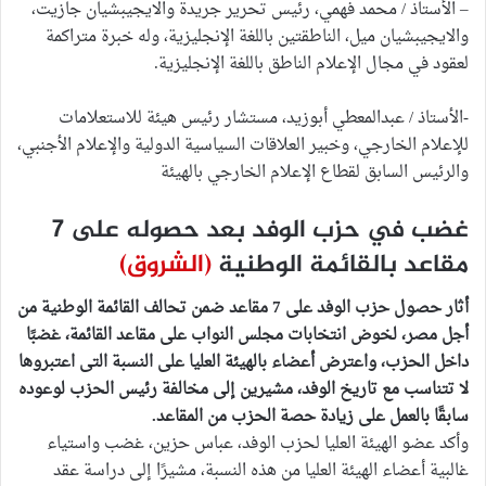
– الأستاذ / محمد فهمي، رئيس تحرير جريدة والايجيبشيان جازيت،
والايجيبشيان ميل، الناطقتين باللغة الإنجليزية، وله خبرة متراكمة
لعقود في مجال الإعلام الناطق باللغة الإنجليزية.
-الأستاذ / عبدالمعطي أبوزيد، مستشار رئيس هيئة للاستعلامات
للإعلام الخارجي، وخبير العلاقات السياسية الدولية والإعلام الأجنبي،
والرئيس السابق لقطاع الإعلام الخارجي بالهيئة
غضب في حزب الوفد بعد حصوله على 7
مقاعد بالقائمة الوطنية
(الشروق)
أثار حصول حزب الوفد على 7 مقاعد ضمن تحالف القائمة الوطنية من
أجل مصر، لخوض انتخابات مجلس النواب على مقاعد القائمة، غضبًا
داخل الحزب، واعترض أعضاء بالهيئة العليا على النسبة التى اعتبروها
لا تتناسب مع تاريخ الوفد، مشيرين إلى مخالفة رئيس الحزب لوعوده
سابقًا بالعمل على زيادة حصة الحزب من المقاعد.
وأكد عضو الهيئة العليا لحزب الوفد، عباس حزين، غضب واستياء
غالبية أعضاء الهيئة العليا من هذه النسبة، مشيرًا إلى دراسة عقد