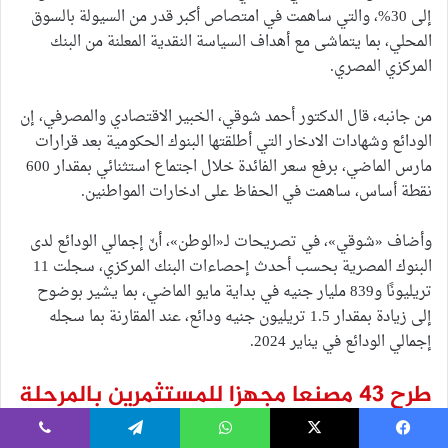
إلى 30%، والتي ساهمت في امتصاص أكبر قدر من السيولة بالسوق
المحلي، بما يتماشى مع أهداف السياسة النقدية المعلنة من البنك
المركزي المصري.
من جانبه، قال الدكتور أحمد شوقي، الخبير الاقتصادي والمصرفي، إن
الودائع وشهادات الادخار التي أطلقتها البنوك الحكومية بعد قرارات
مارس الماضي، برفع سعر الفائدة خلال اجتماع استثنائي بمقدار 600
نقطة أساس، ساهمت في الحفاظ على ادخارات المواطنين.
وأضاف «شوقي»، في تصريحات لـ«الوطن»، أنّ إجمالي الودائع لدى
البنوك المصرية بحسب أحدث إحصاءات البنك المركزي، سجلت 11
تريليونًا و839 مليار جنيه في بداية مايو الماضي، بما يشير بوضوح
إلى زيادة بمقدار 1.5 تريليون جنيه ودائع، عند المقارنة بما سجله
إجمالي الودائع في يناير 2024.
طرح 43 مصنعا مجهزا للمستثمرين بالمرحلة
الثالثة بمدينة الروبيكي
(الوطن)
يسبوك
‫X
واتساب
تيلقرام
ڤايبر