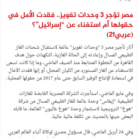
مصر تؤجر 3 وحدات تغويز.. فقدت الأمل في
حقولها أم استغناء عن “إسرائيل”؟
(عربي21)
أثار تأجير مصر 3 “وحدات تغويز” عائمة لاستقبال شحنات الغاز
الطبيعي المسال وإعادته إلى الحالة الغازية، التكهنات حول هدف
القاهرة من الخطوة المتتابعة منذ الصيف الماضي، وما إذا كانت تسعى
للاستغناء عن الغاز المستورد من الكيان المحتل، أو إنها فقدت الآمال
في استعادة الإنتاج الوفير السابق حتى عام 2017 من حقولها المحلية.
وفي مايو الماضي، استأجرت الشركة المصرية القابضة للغازات
الطبيعية “إيغاس” وحدة عائمة للغاز الطبيعي المسال من شركة
“هوغ” النرويجية لاستئجار وحدة “هوغ غاليون” العائمة، ما قابله
البعض حينها بالحديث عن تكلفة مالية عالية.
وفي 24 أبريل الماضي، قال مسؤول مصري لوكالة أنباء العالم العربي