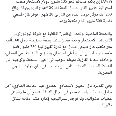
(AWP) إن بلاده ستدفع نحو 135 مليون دولار لاستئجار سفينة
أسترالية لتغييز الغاز المسال تابعة لشركة “هوغ النرويجية” بواقع
250 ألف دولار يوميا، لمدة من 18 إلى 20 شهرا، توفر غاز طبيعي
بقدرة 500 مليون قدم مكعبة يوميا.
والجمعة الماضية، وقعت “إيغاس” اتفاقية مع شركة نيوفورترس
الأمريكية، لاستئجار وحدة تغييز عائمة بسعة تخزينية تصل 160 ألف
متر مكعب غاز طبيعي مسال مع قدرة تغييز تبلغ 750 مليون قدم
مكعب يوميا، على أن تبدأ في استقبال وتخزين الغاز الطبيعي المسال،
وإعادته للحالة الغازية، بميناء سوميد في العين السخنة، وتوجيه إلى
الشبكة القومية بالنصف الثاني من 2025، وفق بيان وزارة البترول
المصرية.
وفي تقديره قال الخبير الاقتصادي المصري عبد الحافظ الصاوي: “من
خلال متابعة سياسات مصر في مجال الطاقة يتضح أن ما يتم هي
عمليات عشوائية، ولا توجد إستراتيجية لإدارة ملف الطاقة بشكل
دقيق”.