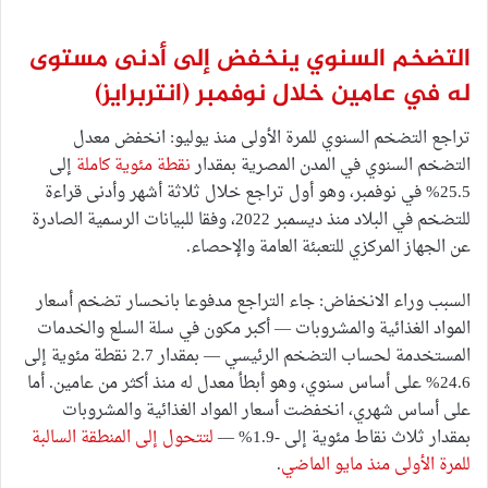
التضخم السنوي ينخفض إلى أدنى مستوى
له في عامين خلال نوفمبر
(انتربرايز)
تراجع التضخم السنوي للمرة الأولى منذ يوليو: انخفض معدل
التضخم السنوي في المدن المصرية بمقدار
نقطة مئوي
ة كاملة
إلى
25.5% في نوفمبر، وهو أول تراجع خلال ثلاثة أشهر وأدنى قراءة
للتضخم في البلاد منذ ديسمبر 2022، وفقا للبيانات الرسمية الصادرة
عن الجهاز المركزي للتعبئة العامة والإحصاء.
السبب وراء الانخفاض: جاء التراجع مدفوعا بانحسار تضخم أسعار
المواد الغذائية والمشروبات — أكبر مكون في سلة السلع والخدمات
المستخدمة لحساب التضخم الرئيسي — بمقدار 2.7 نقطة مئوية إلى
24.6% على أساس سنوي، وهو أبطأ معدل له منذ أكثر من عامين. أما
على أساس شهري، انخفضت أسعار المواد الغذائية والمشروبات
بمقدار ثلاث نقاط مئوية إلى -1.9% —
لتتحول إلى المنطقة السالبة
للمرة الأولى منذ مايو الماضي
.