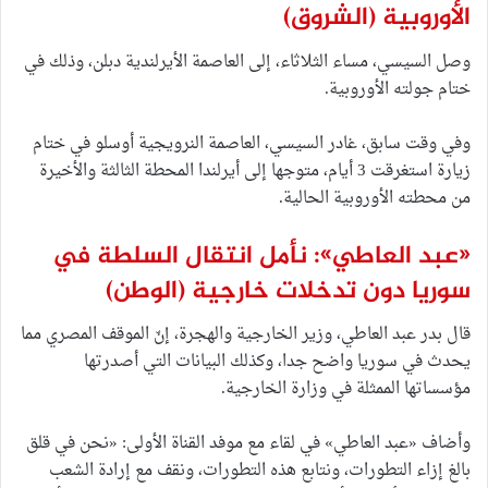
الأوروبية
(الشروق)
وصل السيسي، مساء الثلاثاء، إلى العاصمة الأيرلندية دبلن، وذلك في
ختام جولته الأوروبية.
وفي وقت سابق، غادر السيسي، العاصمة النرويجية أوسلو في ختام
زيارة استغرقت 3 أيام، متوجها إلى أيرلندا المحطة الثالثة والأخيرة
من محطته الأوروبية الحالية.
«عبد العاطي»: نأمل انتقال السلطة في
سوريا دون تدخلات خارجية
(الوطن)
قال بدر عبد العاطي، وزير الخارجية والهجرة، إنّ الموقف المصري مما
يحدث في سوريا واضح جدا، وكذلك البيانات التي أصدرتها
مؤسساتها الممثلة في وزارة الخارجية.
وأضاف «عبد العاطي» في لقاء مع موفد القناة الأولى: «نحن في قلق
بالغ إزاء التطورات، ونتابع هذه التطورات، ونقف مع إرادة الشعب