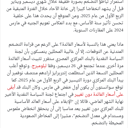
استمرار تباطؤ التضخم بصورة طفيفة خلال شهري ديسمبر ويناير
قبل أن يشهد انخفاضا كبيرا إلى خانة الآحاد خلال الفترة المتبقية من
الربع الأول من عام 2025. ومن المتوقع أن يحدث هذا على خلفية
تحسن تأثير سنة الأساس، مع بدء انعكاس تعويم الجنيه في مارس
2024 على المقارنات السنوية.
ماذا يعني هذا بالنسبة لأسعار الفائدة؟ على الرغم من قراءة التضخم
المتدنية عن التوقعات، إلا أن غالبية المحللين يتمسكون بأن لجنة
السياسة النقدية بالبنك المركزي المصري ستقرر تثبيت أسعار الفائدة
مرة أخرى عندما تجتمع في 26 ديسمبر، وفقا
لبلومبرج
. وتوقع أغلب
المحللين التسعة الذين استطلعت إنتربرايز آراءهم منتصف نوفمبر أن
يبدأ البنك المركزي دورة التيسير في الربع الأول من عام 2025، كما
توقع سوانستون أن يكون أول خفض في مارس. وكان البنك قد
أبقى
على أسعار الفائدة دون تغيير
في اجتماع لجنة السياسة النقدية الأخير
نهاية الشهر الماضي، قائلا إن “الإبقاء على أسعار العائد الأساسية
للبنك المركزي دون تغيير يعد مناسبا إلى أن يتحقق انخفاض ملموس
ومستدام في معدل التضخم”، مشيرا إلى المخاطر الصعودية
المحيطة بالتضخم.