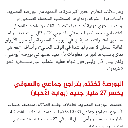
وعن دلالات تخارج إحدى أكبر شركات الحديد من البورصة المصرية،
وأسباب قرار الشركة، ونواياها المستقبلية المحتملة للتسجيل في
بورصات أخرى عربية أو عالمية، تحدث الكاتب والباحث والمحلل
الاقتصادي محمد نصر الحويطي، لـ”عربي21″، وقال إن “حديد عز لم
تعد ترى امتيازات بالنسبة لها في البورصة المصرية، وأن سوق الأوراق
المالية المحلي لا تقدم لها شيئا في الوقت الحالي”، وأضاف: “نعم هي
تفكر بحسب ما لدي من معلومات بأن تقيد نفسها في بورصة أبوظبي،
ولكن ليس الآن، وليس فور انتهاء عملية الشطب التي ستستغرق نحو
3 شهور”.
البورصة تختتم بتراجع جماعي والسوقي
يخسر 27 مليار جنيه
(بوابة الأخبار)
اختتمت البورصة المصرية، تعاملات جلسة الثلاثاء، منتصف جلسات
الأسبوع، بتراجع جماعي لكافة المؤشرات، وسط تداولات بلغت 4.2
مليار جنيه، وخسر رأس المال السوقي 27 مليار جنيه عند مستوى
2.254 تريليون جنيه.