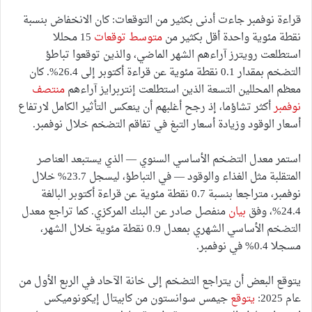
قراءة نوفمبر جاءت أدنى بكثير من التوقعات: كان الانخفاض بنسبة
نقطة مئوية واحدة أقل بكثير من
متوسط توقعات
15 محللا
استطلعت رويترز آراءهم الشهر الماضي، والذين توقعوا تباطؤ
التضخم بمقدار 0.1 نقطة مئوية عن قراءة أكتوبر إلى 26.4%. كان
معظم المحللين التسعة الذين استطلعت إنتربرايز آراءهم
منتصف
نوفمبر
أكثر تشاؤما، إذ رجح أغلبهم أن ينعكس التأثير الكامل لارتفاع
أسعار الوقود وزيادة أسعار التبغ في تفاقم التضخم خلال نوفمبر.
استمر معدل التضخم الأساسي السنوي — الذي يستبعد العناصر
المتقلبة مثل الغذاء والوقود — في التباطؤ، ليسجل 23.7% خلال
نوفمبر، متراجعا بنسبة 0.7 نقطة مئوية عن قراءة أكتوبر البالغة
24.4%، وفق
بيان
منفصل صادر عن البنك المركزي. كما تراجع معدل
التضخم الأساسي الشهري بمعدل 0.9 نقطة مئوية خلال الشهر،
مسجلا 0.4% في نوفمبر.
يتوقع البعض أن يتراجع التضخم إلى خانة الآحاد في الربع الأول من
عام 2025:
يتوقع
جيمس سوانستون من كابيتال إيكونوميكس