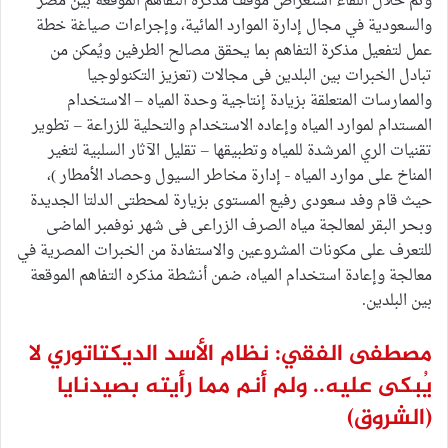
وتم خلال اللقاء استعراض موقف مذكره التفاهم الموقعة بين مصر
والسعودية في مجال إدارة الموارد المائية، وإجراءات صياغة خطة
عمل لتفعيل مذكرة التفاهم بما يحقق مصالح الطرفين ويُمكن من
تبادل الخبرات بين البلدين فى مجالات (تعزيز التكنولوجيا
والممارسات المتعلقة بزيادة إنتاجية وحدة المياه – الاستخدام
المستدام لموارد المياه وإعاده الاستخدام والتحلية للزراعة – تطوير
تقنيات الري المرشدة للمياه وتطبيقها – تقليل الآثار السلبية لتغير
المناخ على موارد المياه ˗ إدارة مخاطر السيول وحصاد الأمطار )،
حيث قام وفد سعودى رفيع المستوى بزيارة لمحطتى الدلتا الجديدة
وبحر البقر لمعالجة مياه الصرف الزراعى فى شهر نوفمبر الماضى
للتعرف على مكونات المشروعين والاستفادة من الخبرات المصرية في
معالجة وإعادة استخدام المياه، ضمن أنشطة مذكره التفاهم الموقعة
بين البلدين.
مصطفى الفقي: نظام الأسد الديكتاتوري لا
يُبكى عليه.. ولم أنم مما رأيته بصيدنايا
(الشروق)