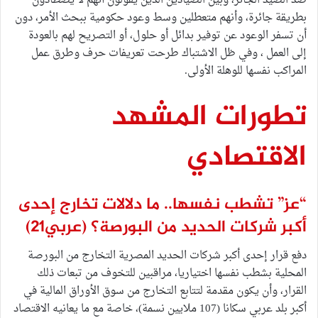
ضد الصيد الجائر، وبين الصيادين الذين يقولون أنهم لا يصطادون
بطريقة جائرة، وأنهم متعطلين وسط وعود حكومية ببحث الأمر، دون
أن تسفر الوعود عن توفير بدائل أو حلول، أو التصريح لهم بالعودة
إلى العمل ، وفي ظل الاشتباك طرحت تعريفات حرف وطرق عمل
المراكب نفسها للوهلة الأولى.
تطورات المشهد
الاقتصادي
“عز” تشطب نفسها.. ما دلالات تخارج إحدى
أكبر شركات الحديد من البورصة؟
(عربي21)
دفع قرار إحدى أكبر شركات الحديد المصرية التخارج من البورصة
المحلية بشطب نفسها اختياريا، مراقبين للتخوف من تبعات ذلك
القرار، وأن يكون مقدمة لتتابع التخارج من سوق الأوراق المالية في
أكبر بلد عربي سكانا (107 ملايين نسمة)، خاصة مع ما يعانيه الاقتصاد