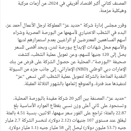
المصنف كثاني أكبر اقتصاد أفريقي في 2024، من أزمات مركبة
وهيكلية مزمنة.
وقرر مجلس إدارة شركة “حديد عز” المملوكة لرجل الأعمال أحمد عز،
البدء في الشطب الاختياري لأسهمها من البورصة المصرية وشراء
أسهم المساهمين المعترضين أو الراغبين بعدم استمرارهم لديها
والأسهم محل شهادات الإيداع ببورصة لندن، وبحد أقصى للسعر
يصل إلى 120 جنيها للسهم، وعن تمويل عملية الشطب، كشفت
صحيفة “البورصة”، المحلية عن حصول الشركة على قرض من بنك
الإمارات دبي الوطني (NBD) الإماراتي، إلى جانب جزء من السيولة
النقدية المتاحة بالشركة لتمويل عملية الشطب التي تسعى “عز”
لتنفيذها منذ فترة، والمتوقع إتمامها بالشهور الثلاثة المقبلة.
“حديد عز”، المصنفة بين أكبر 20 شركة مقيدة بالبورصة المحلية،
وتستحوذ على ثاني أعلى وزن نسبي بقطاع الموارد الأساسية بلغ
22.87 بالمئة؛ تراجع على الفور سعر سهمها، الاثنين، بنسبة 4.51 بالمئة
ليغلق عند مستوى 107 جنيهات (2.12 دولار)، لتخسر الشركة 2.7 مليار
جنيه (53.7 مليون دولار) ليصل إلى 58 مليار جنيه (1.1 مليار دولار).