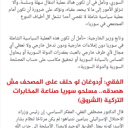
السوري، ونأمل في أن تكون هناك عملية انتقال سهلة وسلسة، وألا
تنزلق الأمور إلى ما لا يحمد عقباه، ونؤكد على ضرورة أن نكون أمام
عملية سياسية شاملة لا تقصي أحدا تشمل كل أطياف التنوع
المجتمعي في سوريا».
وتابع وزير الخارجية: «نأمل أن تكون هذه العملية السياسية الشاملة
في سوريا دون إملاءات خارجية ودون تدخل خارجي ولا تعطي أي
مجال لأي طرف خارجي بالعبث بمقدرات الدولة السورية أو يحاول
المساس بالسيادة السورية أو تحقيق مكاسب على حساب المصلحة
السورية والدولة السورية».
الفقي: أردوغان لو حلف على المصحف مش
هصدقه.. مسلحو سوريا صناعة المخابرات
التركية
(الشروق)
قال الدكتور مصطفى الفقي، المفكر السياسي، إن رئيس وزراء
الاحتلال الإسرائيلي بنيامين نتنياهو؛ لم يكن مرتاحًا لنظام بشار
الأسد؛ كونه يمثل الطريق الوحيد لإيصال الأسلحة إلى حزب الله