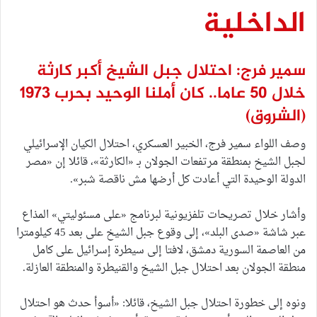
الداخلية
سمير فرج: احتلال جبل الشيخ أكبر كارثة
خلال 50 عاما.. كان أملنا الوحيد بحرب 1973
(الشروق)
وصف اللواء سمير فرج، الخبير العسكري، احتلال الكيان الإسرائيلي
لجبل الشيخ بمنطقة مرتفعات الجولان بـ «الكارثة»، قائلا إن «مصر
الدولة الوحيدة التي أعادت كل أرضها مش ناقصة شبر».
وأشار خلال تصريحات تلفزيونية لبرنامج «على مسئوليتي» المذاع
عبر شاشة «صدى البلد»، إلى وقوع جبل الشيخ على بعد 45 كيلومترا
من العاصمة السورية دمشق، لافتا إلى سيطرة إسرائيل على كامل
منطقة الجولان بعد احتلال جبل الشيخ والقنيطرة والمنطقة العازلة.
ونوه إلى خطورة احتلال جبل الشيخ، قائلا: «أسوأ حدث هو احتلال