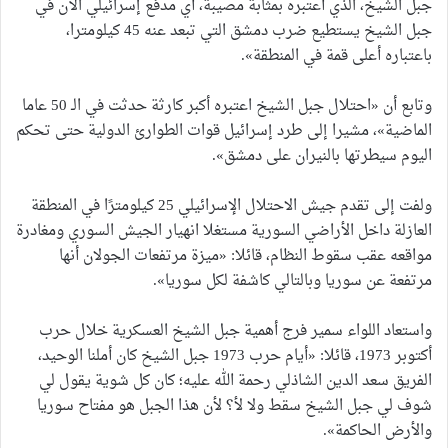
جبل الشيخ، الذي أعتبره بمثابة مصيبة، أي مدفع إسرائيلي الآن في
جبل الشيخ يستطيع ضرب دمشق التي تبعد عنه 45 كيلومترا،
باعتباره أعلى قمة في المنطقة».
وتابع أن «احتلال جبل الشيخ اعتبره أكبر كارثة حدثت في الـ 50 عاما
الماضية»، مشيرا إلى طرد إسرائيل قوات الطوارئ الدولية حتى تحكم
اليوم سيطرتها بالنيران على دمشق».
ولفت إلى تقدم جيش الاحتلال الإسرائيلي 25 كيلومترًا في المنطقة
العازلة داخل الأراضي السورية مستغلا انهيار الجيش السوري ومغادرة
مواقعه عقب سقوط النظام، قائلا: «ميزة مرتفعات الجولان أنها
مرتفعة عن سوريا وبالتالي كاشفة لكل سوريا».
واستعاد اللواء سمير فرج أهمية جبل الشيخ العسكرية خلال حرب
أكتوبر 1973، قائلا: «أيام حرب 1973 جبل الشيخ كان أملنا الوحيد،
الفريق سعد الدين الشاذلي رحمة الله عليه؛ كان كل شوية يقول لي
شوف لي جبل الشيخ سقط ولا لأ؟ لأن هذا الجبل هو مفتاح سوريا
والأرض الحاكمة».