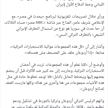
اللبناني وخط الدفاع الأول لإيران.
ورأى خلال تصريحات تلفزيونية لبرنامج «يحدث في مصر»، مع
الإعلامي شريف عامر، المذاع عبر شاشة «MBC مصر» مساء الثلاثاء،
أن «ما حدث في سوريا هو نوع من استبدال التطرف الإيراني
الشيعي؛ بالتطرف التركي السني».
وأشار إلى أن «كل هذه المجموعات موالية للاستخبارات التركية»،
متابعا: «إذا أردوغان حلف على المصحف مش هصدقه».
وأوضح أن «كلنا نعلم أن هذه المجموعات تربت في أحضان
الاستخبارات التركية، وحاربت إلى حد كبير ضد الأكراد قبل أن ينضم
بعضهم إليها ويختلط الحابل بالنابل؛ فلا توجد خطوط حادة في مثل
هذه الأشياء، مجموعات من هنا وأخرى من هناك؛ وكلها مارست العنف
لصالح أردوغان».
واتهم الرئيس التركي أردوغان وتركيا بالتورط في تشكيل ودعم
تنظيم داعش، قائلا: «أردوغان والدولة التركية لم يكونا بريئين من