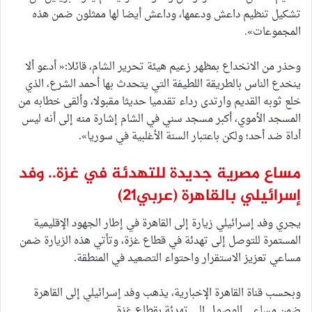
تشكيل تنظيم داعش ودعمها، وداعش أيضا لها ممثلون ضمن هذه
المجموعات».
وحذر من الانخداع بمظهر زعيم هيئة تحرير الشام، قائلا:« أدعو ألا
ينخدع الناس بالطريقة اللطيفة التي يتحدث بها أحمد الشرع، الذي
خلع ثوبه القديم وارتدى رداء تقدميا حديثا مقبولا، وألقى خطابه من
المسجد الأموي، أكبر مسجد سني في الشام إشارة منه إلى أنه ليس
أداة ضد أحد؛ ولكن باعتبار السنة الأغلبية في سوريا».
مساع مصرية جديدة للتهدئة في غزة.. وفد
إسرائيلي بالقاهرة
(عربي21)
يجري وفد إسرائيلي زيارة إلى القاهرة في إطار الجهود الإقليمية
المستمرة للتوصل إلى تهدئة في قطاع غزة، وتأتي هذه الزيارة ضمن
مساعي تعزيز الاستقرار واحتواء التصعيد في المنطقة.
وبحسب قناة القاهرة الإخبارية، يذهب وفد إسرائيلي إلى القاهرة
ضمن مساعي الوصول إلى تهدئة بقطاع غزة.