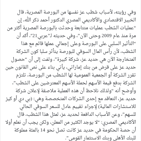
وفي رؤيته، لأسباب شطب عز نفسها من البورصة المصرية، قال
الخبير الاقتصادي والأكاديمي المصري الدكتور أحمد ذكر الله، إن
“عمليات الشطب عمليات متتابعة وحدثت بالبورصة المصرية أكثر من
مرة منذ عام 2009 وحتى الآن”، وفي حديثه لـ”عربي21″، أكد أن
“التأثير السلبي على البورصة وعلى إجمالي عملها قائم مع هذا
الشطب، لأن رأس المال السوقي للبورصة يتأثر سلبا كون الشركة
المتخارجة الآن هي حديد عز، شركة كبيرة”، ولفت إلى أن “حصول
حديد عز على قرض من بنك إماراتي، يأتي بناء على نص القانون حين
تقرر الشركة أو الجمعية العمومية لها الشطب من البورصة، تلتزم
الشركة بدفع قيمة الأسهم لحملة الأسهم المعترضين على الشطب”،
وأوضح أنه “ولذلك نلاحظ أن هذه العملية ملاصقة لإعلان شركة
حديد عز، التعاقد مع إحدى الشركات المتخصصة وهي: (بي دي أو كيز
للاستشارات المالية) لإجراء تقييم عادل للسعر السوقي الحالي
للسهم”، وعن الأسباب الدافعة لحديد عز، لمثل هذا الشطب، قال
الأكاديمي المصري: “لا يوجد الكثير من المعلن، ولكن يجب أن نعلم أولا
أن حصة الحكومة في حديد عز كانت تصل نحو 14 بالمئة مملوكة
للبنك الأهلي وبنك الاستثمار القومي”.