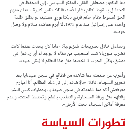
دعا الدكتور مصطفى الفقي، المفكر السياسي، إلى التحفظ في
الاحتفال بسقوط نظام بشار الأسد، قائلا: «ناس كثيرة سعداء معهم
الحق لسقوط نظام حكم فردي ديكتاتوري مستبد، لم يطلق طلقة
واحدة على إسرائيل منذ عام 1973، لا أبرم معاهدة سلام ولا وصل
حرب».
وتساءل خلال تصريحات تلفزيونية: «ماذا كان يحدث عندما كانت
تضرب سوريا؟ كنت استعجب من نظام لا يوجد له أي رد فعل في
دمشق، وكأن الحرب لا تخصه! مثل هذا النظام لا يُبكى عليه».
وأعرب عن صدمته مما شاهده من فظائع في سجن صيدنايا بعد
تحرير السجناء، قائلا: «بالإضافة إلى كل ذلك المظالم، أنا امبارح
معرفتش أنام مما شاهدته في سجن صيدنايا، وعمليات كبس البشر
وقتلهم مثل ورقة السيجارة، والتعذيب بالملح وتحنيط الجثث، وعدم
معرفة أماكن السجناء تحت الأرض».
تطورات السياسة