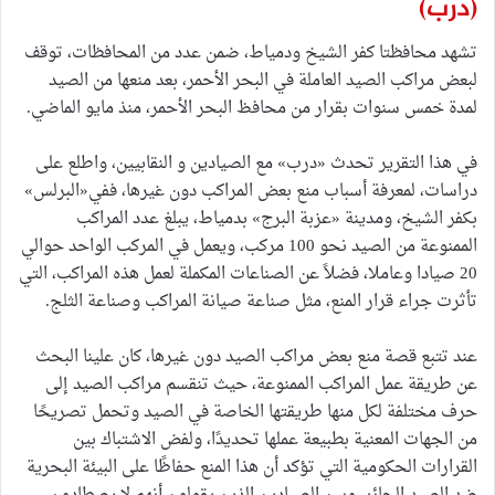
(درب)
تشهد محافظتا كفر الشيخ ودمياط، ضمن عدد من المحافظات، توقف
لبعض مراكب الصيد العاملة في البحر الأحمر، بعد منعها من الصيد
لمدة خمس سنوات بقرار من محافظ البحر الأحمر، منذ مايو الماضي.
في هذا التقرير تحدث «درب» مع الصيادين و النقابيين، واطلع على
دراسات، لمعرفة أسباب منع بعض المراكب دون غيرها، ففي«البرلس»
بكفر الشيخ، ومدينة «عزبة البرج» بدمياط، يبلغ عدد المراكب
الممنوعة من الصيد نحو 100 مركب، ويعمل في المركب الواحد حوالي
20 صيادا وعاملا، فضلاً عن الصناعات المكملة لعمل هذه المراكب، التي
تأثرت جراء قرار المنع، مثل صناعة صيانة المراكب وصناعة الثلج.
عند تتبع قصة منع بعض مراكب الصيد دون غيرها، كان علينا البحث
عن طريقة عمل المراكب الممنوعة، حيث تنقسم مراكب الصيد إلى
حرف مختلفة لكل منها طريقتها الخاصة في الصيد وتحمل تصريحًا
من الجهات المعنية بطبيعة عملها تحديدًا، ولفض الاشتباك بين
القرارات الحكومية التي تؤكد أن هذا المنع حفاظًا على البيئة البحرية