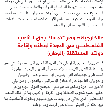
الإنمائية للاتحاد الأفريقي «النيباد»، إلى أن هذا الدور يأتي في مرحلة
دقيقة وحساسة، تشهدها الساحتان الدولية والإقليمية، حيث تعاني
القارة الإفريقية من تحديات كبرى، أبرزها استمرار النزاعات المسلحة،
تزايد التهديدات الإرهابية، تفاقم الأزمات الإنسانية، تداعيات الأزمات
العالمية على الأمن الغذائي والطاقة.
«الخارجية»: مصر تتمسك بحق الشعب
الفلسطيني في العودة لوطنه وإقامة
دولته المستقلة
(الوطن)
قالت وزارة الخارجية إن في ظل المرحلة الحرجة والمفصلية التي تمر
بها منطقة الشرق الأوسط، تؤكد مصر أن السبيل الوحيد لمواجهة
المخاطر والتهديدات التي يتعرض لها السلم والأمن الإقليميان
والدوليان، الناتجة عن الاحتلال الإسرائيلي، والعدوان الإسرائيلي
الأخير على غزة وتداعياته، هو تبني المجتمع الدولي لنهج يراعي
حقوق جميع شعوب المنطقة بدون تفرقة أو تمييز، بما في ذلك الشعب
الفلسطيني الذي يعاني من إجحاف غير مسبوق بحقوقه الأساسية، بما
فيها حقه في العيش بسلام على أرضه وفي وطنه.