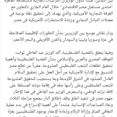
بين البلدين، حيث تناول الوزيران الترتيبات الجارية لاستضافة القاهرة
“منتدى مستقبل مصر الاقتصادي” خلال العام الجاري بالتعاون مع
الغرفة التجارية الأمريكية، والذي يهدف إلى تحقيق نقلة نوعية في
معدلات التبادل التجاري وزيادة الاستثمارات الأمريكية فى مصر.
ودار نقاش موسع بين الوزيرين بشأن التطورات الإقليمية المتلاحقة
في غزة وسوريا وليبيا والسودان والقرن الأفريقي والبحر الأحمر،
وفيما يتعلق بالقضية الفلسطينية، أكد الوزير عبد العاطي ثوابت
الموقف المصري والعربي والإسلامي بشأن القضية الفلسطينية وأهمية
تحقيق تطلعات الشعب الفلسطيني المشروعة، معرباً عن تطلع مصر
للتنسيق مع الإدارة الأمريكية من أجل العمل على تحقيق السلام
العادل المنشود في الشرق الأوسط وبما يستجيب للحقوق المشروعة
للشعب الفلسطيني وعلى رأسها حقه في إقامة دولته المستقلة على
كافة ترابه الوطني، واستعرض الوزير عبد العاطي في هذا الإطار
جهود مصر في تنفيذ اتفاق وقف إطلاق النار بجميع مراحله الثلاث
ونفاذ المساعدات الإنسانية، مشدداً على أهمية الإسراع في بدء عملية
التعافي المبكر وإزالة الركام وإعادة الإعمار بوجود الفلسطينيين بغزة