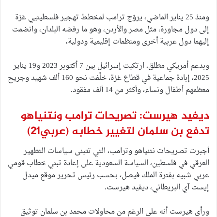
ومنذ 25 يناير الماضي، يروّج ترامب لمخطط تهجير فلسطينيي غزة
إلى دول مجاورة، مثل مصر والأردن، وهو ما رفضه البلدان، وانضمت
إليهما دول عربية أخرى ومنظمات إقليمية ودولية،
وبدعم أمريكي مطلق، ارتكبت إسرائيل بين 7 أكتوبر 2023 و19 يناير
2025، إبادة جماعية في قطاع غزة، خلَّفت نحو 160 ألف شهيد وجريح
معظمهم أطفال ونساء، وأكثر من 14 ألف مفقود.
ديفيد هيرست: تصريحات ترامب ونتنياهو
تدفع بن سلمان لتغيير خطابه
(عربي21)
أجبرت تصريحات نتنياهو وترامب، التي تتبنى سياسات التطهير
العرقي في فلسطين، السياسة السعودية على إعادة تبني خطاب قومي
عربي شبيه بفترة الملك فيصل، بحسب رئيس تحرير موقع ميدل
إيست آي البريطاني، ديفيد هيرست.
ورأى هيرست أنه على الرغم من محاولات محمد بن سلمان توثيق