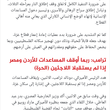
على ضرورة التنفيذ الكامل لاتفاق وقف إطلاق النار بمراحله الثلاث،
وتبادل إطلاق سراح الرهائن والأسرى، وتيسير دخول المساعدات
الإنسانية لإنهاء الوضع الإنساني الكارثي الذي يعاني منه أهالي
القطاع.
كما تم التشديد على ضرورة بدء عمليات إعادة إعمار قطاع غزة،
بهدف جعله قابلاً للحياة، وذلك دون تهجير سكانه الفلسطينيين، وبما
يضمن الحفاظ على حقوقهم ومقدراتهم في العيش على أرضهم.
ترامب: ربما أوقف المساعدات للأردن ومصر
إذا لم يستقبلا اللاجئين
(الحرة)
هدد الرئيس الأميركي، دونالد ترامب، الاثنين، بإيقاف المساعدات
للأردن ومصر إذا لم يستقبلا اللاجئين، في إشارة إلى سكان غزة.
وفي وقت سابق من الاثنين، أكد وزير الخارجية المصري، بدر عبد
العاطي، خلال اللقاء الذي جمعه بنظيره الأميركي مارك روبيو في
واشنطن، موقف مصر “الثابت” تجاه القضية الفلسطينية.