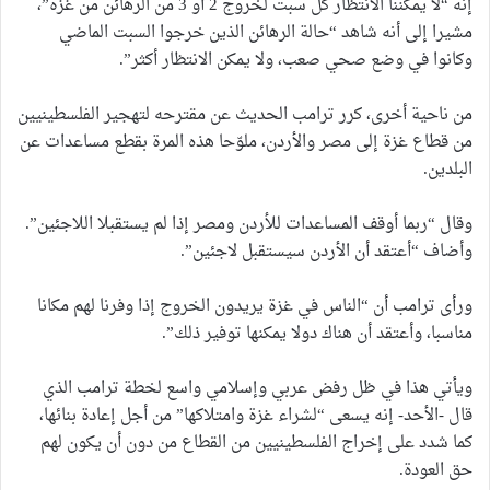
إنه “لا يمكننا الانتظار كل سبت لخروج 2 أو 3 من الرهائن من غزة”،
مشيرا إلى أنه شاهد “حالة الرهائن الذين خرجوا السبت الماضي
وكانوا في وضع صحي صعب، ولا يمكن الانتظار أكثر”.
من ناحية أخرى، كرر ترامب الحديث عن مقترحه لتهجير الفلسطينيين
من قطاع غزة إلى مصر والأردن، ملوّحا هذه المرة بقطع مساعدات عن
البلدين.
وقال “ربما أوقف المساعدات للأردن ومصر إذا لم يستقبلا اللاجئين”.
وأضاف “أعتقد أن الأردن سيستقبل لاجئين”.
ورأى ترامب أن “الناس في غزة يريدون الخروج إذا وفرنا لهم مكانا
مناسبا، وأعتقد أن هناك دولا يمكنها توفير ذلك”.
ويأتي هذا في ظل رفض عربي وإسلامي واسع لخطة ترامب الذي
قال -الأحد- إنه يسعى “لشراء غزة وامتلاكها” من أجل إعادة بنائها،
كما شدد على إخراج الفلسطينيين من القطاع من دون أن يكون لهم
حق العودة.