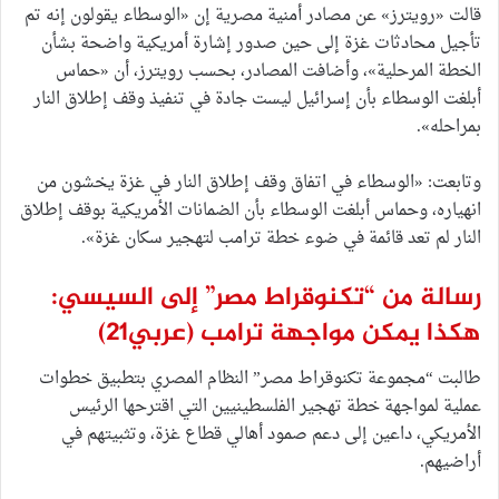
قالت «رويترز» عن مصادر أمنية مصرية إن «الوسطاء يقولون إنه تم
تأجيل محادثات غزة إلى حين صدور إشارة أمريكية واضحة بشأن
الخطة المرحلية»، وأضافت المصادر، بحسب رويترز، أن «حماس
أبلغت الوسطاء بأن إسرائيل ليست جادة في تنفيذ وقف إطلاق النار
بمراحله».
وتابعت: «الوسطاء في اتفاق وقف إطلاق النار في غزة يخشون من
انهياره، وحماس أبلغت الوسطاء بأن الضمانات الأمريكية بوقف إطلاق
النار لم تعد قائمة في ضوء خطة ترامب لتهجير سكان غزة».
رسالة من “تكنوقراط مصر” إلى السيسي:
هكذا يمكن مواجهة ترامب
(عربي21)
طالبت “مجموعة تكنوقراط مصر” النظام المصري بتطبيق خطوات
عملية لمواجهة خطة تهجير الفلسطينيين التي اقترحها الرئيس
الأمريكي، داعين إلى دعم صمود أهالي قطاع غزة، وتثبيتهم في
أراضيهم.