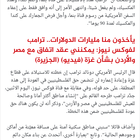
وأوضحت أن “ترامب هدد بالاستيلاء على قناة بنما، وضم كندا، وهدد
المكسيك، ولم يفعل شيئا، وانتهى الأمر إلى أنه وافق فقط على إعفاء
السفن الأمريكية من رسوم قناة بنما، وأجل فرض الجمارك على كندا
والمكسيك لمدة 90 يوما”.
يأخذون منا مليارات الدولارات.. ترامب
لفوكس نيوز: يمكنني عقد اتفاق مع مصر
والأردن بشأن غزة (فيديو)
(الجزيرة)
قال الرئيس الأمريكي دونالد ترامب إن خطته للاستيلاء على قطاع
غزة وإعادة إعماره لن تتضمن حق الفلسطينيين في العودة إلى هذه
المنطقة، على حد قوله، وفي مقابلة مع قناة فوكس نيوز، اليوم الاثنين،
جدَّد ترامب طرحه القائم على “إنشاء مناطق أكثر أمانا وصالحة
للعيش للفلسطينيين في مصر والأردن”، وذكر أنه لن يكون هناك حق
عودة للفلسطينيين ضمن هذه الخطة.
وأضاف قائلا “سنبني مناطق سكنية آمنة على مسافة معيَّنة من أماكن
وجودهم الحالية”. وتابع “بعبارة أخرى، أتحدث عن بناء مكان دائم