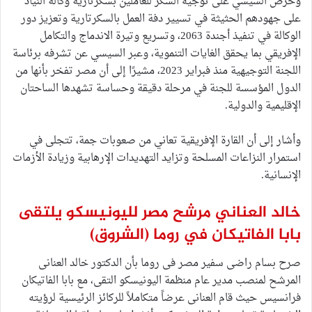
وحرص السيسي على توجيه الشكر للعاملين بسكرتارية وكالة النياد
على جهودهم الحثيثة في تسيير دفة العمل بالسكرتارية وتعزيز دور
الوكالة في تنفيذ أجندة 2063، وتسريع وتيرة الاندماج والتكامل
الإفريقي بما يحقق الغايات التنموية، وعبر السيسي عن تشرفه برئاسة
اللجنة التوجيهية منذ فبراير 2023، مشيرًا إلى أن مصر تفخر بأنها من
الدول المؤسسة للجنة في مرحلة دقيقة وحساسة تشهدها الساحتان
الإقليمية والدولية.
وأشار إلى أن القارة الإفريقية تعاني من صعوبات جمة، تتجلى في
استمرار النزاعات المسلحة وتزايد التهديدات الإرهابية وزيادة الأزمات
الإنسانية.
خالد العناني مرشح مصر لليونيسكو يلتقى
بابا الفاتيكان في روما
(الشروق)
صرح بسام راضى سفير مصر فى روما بأن الدكتور خالد العنانى
المرشح لمنصب مدير عام منظمة اليونيسكو التقى، مع بابا الفاتيكان
فرانسيس حيث قام العنانى عرضاً متكاملاً للركائز الرئيسية لرؤيته