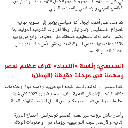
في ظل تمسكهم بأرضهم ورفضهم الكامل للتهجير بدعم كامل من
العالمين العربي والإسلامي والمجتمع الدولي.
كما شدد على أهمية ايجاد أفق سياسي يؤدي إلى تسوية نهائية
للصراع الفلسطيني-الإسرائيلي، وفقًا لقرارات الشرعية الدولية، بما
يضمن إقامة دولة فلسطينية مستقلة على خطوط الرابع من يونيو
١٩٦٧ وعاصمتها القدس الشرقية، بما يحقق الأمن والاستقرار في
منطقة الشرق الأوسط.
السيسي: رئاسة «النيباد» شرف عظيم لمصر
ومهمة في مرحلة دقيقة
(الوطن)
أكد السيسي أن توليه رئاسة اللجنة التوجيهية لرؤساء دول وحكومات
وكالة الاتحاد الإفريقي للتنمية «النيباد» منذ فبراير 2023 كان شرفا
عظيما، معربا عن فخر مصر بكونها من الدول المؤسسة لهذه اللجنة.
وأشار خلال ترؤسه عبر تقنية الفيديو كونفرانس، اجتماع الدورة
الثانية والأربعين للجنة التوجيهية لرؤساء دول وحكومات الوكالة