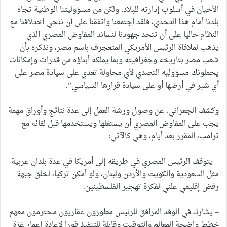
الأحيان في أسلوب إدارته للبلاد، ولكن من مسؤوليتنا الوطنية تجاه
بلدنا أمام هذا التحدي، فلقد اجتمعنا واتفقنا على أن ننحي اختلافنا مع
النظام حاليا على أن تتحد جهودنا لنساند المفاوض المصري الذي
يذهب لملاقاة الرئيس الأمريكي المتعجرف باسم مصر، ونذكره بأن
شعب مصر بتاريخه وجغرافيته وبما يملكه أبناؤه من قدرات وإمكانات
يحملونك مسؤوليه التصدي لأي محاولة تعدي على سيادة مصر على
أي شبر في أرضها أو على سيادة قرارها السياسي”.
وكشف الجعراني، عن وصول ورشة العمل إلى عدة نتائج وأوراق مهمة
يجب على المفاوض المصري أن يستغلها ويستخدمها قبل لقائه مع
ترامب، المقرر بعد أيام، وهي كالآتي:
– يتوقف الرئيس المصري في طريقه إلى أمريكا في عدة بلدان عربية
مثل السعودية والكويت والأردن ولبنان، ولو أمكن تركيا، لخلق جبهة
رفض إقليمي علني لفكرة تهجير الفلسطينين.
– يشارك في الوفد المرافق للرئيس مطورون عقاريون محترمون معهم
خطط واضحة المعالم والتوقيت وقابلة للتنفيذ فورا لإعادة إعمار غزة