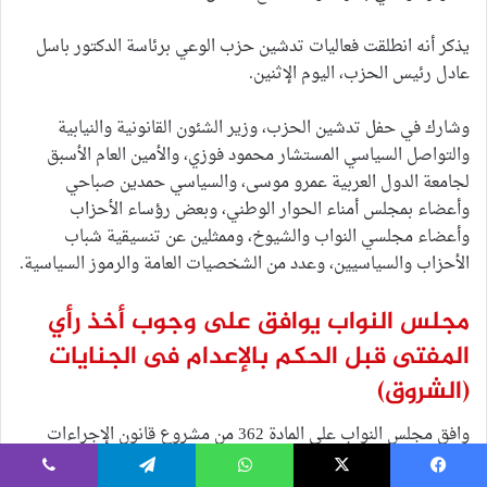
يذكر أنه انطلقت فعاليات تدشين حزب الوعي برئاسة الدكتور باسل
عادل رئيس الحزب، اليوم الإثنين.
وشارك في حفل تدشين الحزب، وزير الشئون القانونية والنيابية
والتواصل السياسي المستشار محمود فوزي، والأمين العام الأسبق
لجامعة الدول العربية عمرو موسى، والسياسي حمدين صباحي
وأعضاء بمجلس أمناء الحوار الوطني، وبعض رؤساء الأحزاب
وأعضاء مجلسي النواب والشيوخ، وممثلين عن تنسيقية شباب
الأحزاب والسياسيين، وعدد من الشخصيات العامة والرموز السياسية.
مجلس النواب يوافق على وجوب أخذ رأي
المفتى قبل الحكم بالإعدام فى الجنايات
(الشروق)
وافق مجلس النواب على المادة 362 من مشروع قانون الإجراءات
الجنائية الجديد.
يسبوك
‫X
واتساب
تيلقرام
ڤايبر