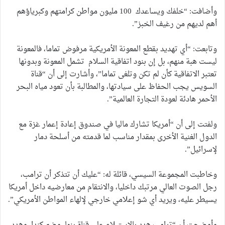
وأضافت: “خلفك ويساعدك 100 مليون مواطن كرامتهم وكبرياؤهم
أهم لديهم من رغيف الخبز”.
وتابعت: “أي تهديد بقطع المعونة الأمريكية مرفوض تماما، فالمعونة
ليست هبة منهم، بل إن بنود اتفاقية السلام تشمل المعونة وبدونها
تعتبر الاتفاقية كأن لم تكن وتلغى تماما”، وأشارت إلى أن “قناة
السويس يجب الحفاظ على سيادتها، والمطالبة بأن تعود مياه البحر
الأحمر هادئة لعودة التجارة العالمية”.
ولفتت إلى أن “أمريكا تشارك ماليا في صندوق إعادة إعمار غزة مع
الدول الغنية الأخرى بمقدار مناسب لما قدمته من أسلحة دمار
لإسرائيل”.
وخاطبت المجموعة السيسي، قائلة له: “عليك أن تتذكر أن ترامب،
رجل الصوت العالي مرتبك داخليا، والانتقام من معارضيه داخل أمريكا
يسيطر عليه، ويريد أي شو إعلامي خارجي لإلهاء المواطن الأمريكي”.