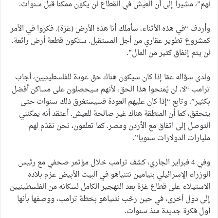
لهم”، مشيرا إلى أن العيش في القطاع لن يكون ممكنا قبل سنوات.
وأردف “في هذه الأثناء، سأملك أنا هذه الأرض (غزة). فكروا في الأمر
كمشروع تطوير عقاري من أجل المستقبل. ستكون قطعة أرض رائعة.
لن يتم إنفاق كثير من المال”.
ولدى سؤاله عمّا إذا كان سيكون هناك حق عودة للفلسطينيين، أجاب
ترامب “لا، لن يُمنحوا هذا الحق، لأنهم سيحصلون على مساكن أفضل
بكثير”، وتابع “إذا كان عليهم العودة فسيستغرق ذلك سنوات حتى
يتحقق، كما أن المنطقة هناك غير صالحة للعيش. أعتقد أنه يمكنني
التوصل إلى اتفاق مع الأردن ومصر. كما تعلمون، نحن نقدّم لهم
مليارات الدولارات سنويا”.
وفي 4 فبراير الجاري، كشف ترامب خلال مؤتمر صحفي مع رئيس
الوزراء الإسرائيلي بنيامين نتنياهو في البيت الأبيض عزم بلاده
الاستيلاء على قطاع غزة بعد التهجير الكامل لسكانه من الفلسطينيين
إلى دول أخرى، في حين رحَّب نتنياهو بخطة ترامب، ووصفها بأنها
أول فكرة جديدة منذ سنوات.