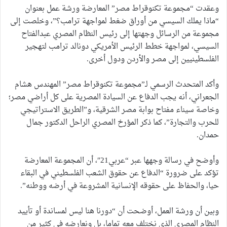
وعقدت “مجموعة تكنوقراط مصر” المعارضة ورشة عمل بعنوان
“ماذا يملك السيسي من أوراق ضغط لمواجهة ترامب؟”، وخلصت إلى
مجموعة من الرسائل وجهتها إلى رئيس النظام المصري عبدالفتاح
السيسي، لمواجهة خطط الرئيس الأمريكي دونالد ترامب لتهجير
الفلسطينيين إلى مصر والأردن ودول أخرى.
وأكد المتحدث الرسمي لـ”مجموعة تكنوقراط مصر” المهندس هشام
الجعراني، أنه يجب الدفاع عن السيادة المصرية على كل أراضي مصر؛
وخاصة سيناء مفتاح بوابة مصر الشرقية، و”الطريق الاستراتيجي
للحرب والتجارة”، كما ذكر المؤرخ المصري الراحل الدكتور جمال
حمدان.
وأوضح في رسالة وجهها عبر “عربي21″، أن المجموعة المعارضة
تؤكد على ضرورة “الدفاع عن حقوق الشعب الفلسطيني في البقاء
حيا، والحفاظ على حقوقه الإنسانية المشروعة في أرضه ووطنه”.
وبين أن ورشة العمل، أوضحت أن “دورنا هنا ليس لمساندة أو تأييد
النظام المصري الذي نختلف معه تماما، بل ونعارضه في كثير من