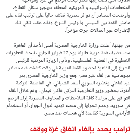
الطارئة التي دعت إليها مصر لبحث الوضع في غزة ومواجهة
المخططات الإسرائيلية والأمريكية المتعلقة بتهجير سكان القطاع،
وأوضحت المصادر أن دوائر مصرية تعكف حالياً على ترتيب لقاء على
هامش القمة بين السيسي والرئيس الشرع، وذلك عقب تلقي تلك
الإشارات عبر اتصالات جرت مؤخراً.
من جهتها، أعلنت وزارة الخارجية المصرية أمس الأحد أن القاهرة
ستستضيف قمة عربية طارئة يوم 27 فبراير الجاري، لبحث التطورات
الخطيرة في القضية الفلسطينية، وتأتي الزيارة المرتقبة للرئيس
الشرع إلى القاهرة لحضور القمة العربية في وقت كشفت فيه مصادر
دبلوماسية عن لقاء غير معلن جمع وزير الخارجية المصري بدر
عبدالعاطي ونظيره السوري أسعد الشيباني، في العاصمة التركية
أنقرة، بحضور وزير الخارجية التركي هاكان فيدان، وتم خلال اللقاء
التوافق على مراعاة كافة الملاحظات والمخاوف المصرية إزاء الوضع
في سورية، وعدم تحولها إلى منصة تهديد لدول الجوار، أو استخدام
الأراضي السورية كقاعدة لأي هجمات ضد مصر.
ترامب يهدد بإلغاء اتفاق غزة ووقف