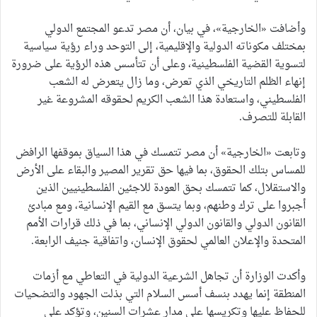
وأضافت «الخارجية»، في بيان، أن مصر تدعو المجتمع الدولي
بمختلف مكوناته الدولية والإقليمية، إلى التوحد وراء رؤية سياسية
لتسوية القضية الفلسطينية، وعلى أن تتأسس هذه الرؤية على ضرورة
إنهاء الظلم التاريخي الذي تعرض، وما زال يتعرض له الشعب
الفلسطيني، واستعادة هذا الشعب الكريم لحقوقه المشروعة غير
القابلة للتصرف.
وتابعت «الخارجية» أن مصر تتمسك في هذا السياق بموقفها الرافض
للمساس بتلك الحقوق، بما فيها حق تقرير المصير والبقاء على الأرض
والاستقلال، كما تتمسك بحق العودة للاجئين الفلسطينيين الذين
أجبروا على ترك وطنهم، وبما يتسق مع القيم الإنسانية، ومع مبادئ
القانون الدولي والقانون الدولي الإنساني، بما في ذلك قرارات الأمم
المتحدة والإعلان العالمي لحقوق الإنسان، واتفاقية جنيف الرابعة.
وأكدت الوزارة أن تجاهل الشرعية الدولية في التعاطي مع أزمات
المنطقة إنما يهدد بنسف أسس السلام التي بذلت الجهود والتضحيات
للحفاظ عليها وتكريسها على مدار عشرات السنين، وتؤكد على