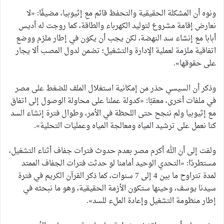
ونوه أن المشكلة الحقيقية والتحفظ قائم مع إثيوبيا، مضيفًا: «لا
نعارض إقامة مشروع لتوليد الكهرباء والطاقة، كما روجت له أديس
أبابا مع إنشاء سد النهضة، لكن يجب أن يكون في إطار ملزم ووضع
اتفاقية ملزمة لعملية الإدارة والتشغيل؛ تضمن لدول المصب ألا يجار
على حقوقها».
وذكر أن السيسي حذر من إمكانية استغلال الملف للضغط على مصر
في ملفات أخرى، معقبًا: «كدولة عملنا على محاولة الوصول إلى اتفاق
مع إثيوبيا ولم ننجح حتى اللحظة في الأمر، وطوال فترة إنشاء السد
كنا نعمل على ترشيد المياه ومعالجة المياه وعمليات التحلية».
ولفت إلى أن الله أكرم مصر بعدم حدوث فترات جفاف أثناء التشغيل،
مستطردًا: «التحدي الوحيد أمامنا لو حدثت فترات الجفاف الممتد
لمدة تتراوح ما بين 4 إلى 7 سنوات، كما ذكر القرآن الكريم في فترة
سيدنا يوسف، وحينها ستكون الأزمة الحقيقية، وهو ما نبحثه في
إطار منظومة التشغيل وإعادة الملء للسد».