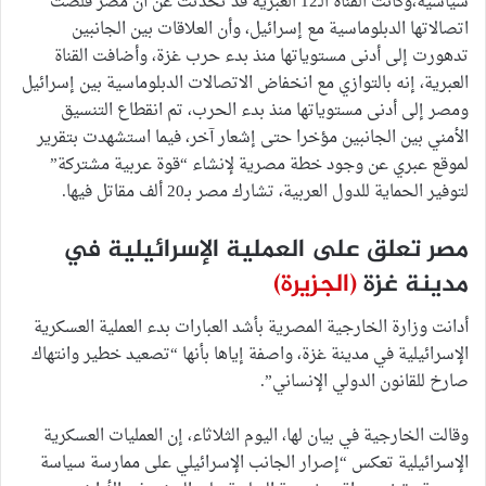
سياسية،وكانت القناة الـ12 العبرية قد تحدثت عن أن مصر قلصت
اتصالاتها الدبلوماسية مع إسرائيل، وأن العلاقات بين الجانبين
تدهورت إلى أدنى مستوياتها منذ بدء حرب غزة، وأضافت القناة
العبرية، إنه بالتوازي مع انخفاض الاتصالات الدبلوماسية بين إسرائيل
ومصر إلى أدنى مستوياتها منذ بدء الحرب، تم انقطاع التنسيق
الأمني بين الجانبين مؤخرا حتى إشعار آخر، فيما استشهدت بتقرير
لموقع عبري عن وجود خطة مصرية لإنشاء “قوة عربية مشتركة”
لتوفير الحماية للدول العربية، تشارك مصر بـ20 ألف مقاتل فيها.
مصر تعلق على العملية الإسرائيلية في
مدينة غزة
(الجزيرة)
أدانت وزارة الخارجية المصرية بأشد العبارات بدء العملية العسكرية
الإسرائيلية في مدينة غزة، واصفة إياها بأنها “تصعيد خطير وانتهاك
صارخ للقانون الدولي الإنساني”.
وقالت الخارجية في بيان لها، اليوم الثلاثاء، إن العمليات العسكرية
الإسرائيلية تعكس “إصرار الجانب الإسرائيلي على ممارسة سياسة