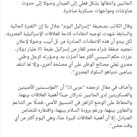
الجانبين وانتقالها بشكل فعلي إلى الميدان وصولا إلى حدوث
مناوشات ومواجهات عسكرية مباشرة.
وقال الكاتب بصحيفة “إسرائيل اليوم” جلال بنّا إنّ “الفترة الحالية
والسابقة شهدت توجيه انتقادات لاذعة للعلاقات الإسرائيلية المصرية،
لكن يبدو أن هذه الانتقادات الصادرة من تل أبيب، وصولا لإعلان
تجميد صفقة شراء مصر للغاز من إسرائيل بقيمة 35 مليار دولار،
عززت حكم السيسي أكثر مما أضرّت به، وصوّرته كرجل وطني
مصري يُعلي مصالح الوطن على أي مصلحة أخرى، وإلا لما انتقد
بنيامين نتنياهو السلوك المصري”.
وأضاف في مقال ترجمته “عربي21” أن “المؤسستين الأمنيتين
والعسكريتين لدى الجانبين تدركان جيدًا أهمية العلاقات بينهما،
والحفاظ على الوضع الراهن في التنسيق الأمني، فضلًا عن التناغم
والتعاون بينهما، ورغم برودة السلام بينهما، وافتقاره للتضامن
المتبادل، إلا أن أهمية العلاقات كبيرة جدًا، وهي اليوم أكثر من أي
وقت مضى”.