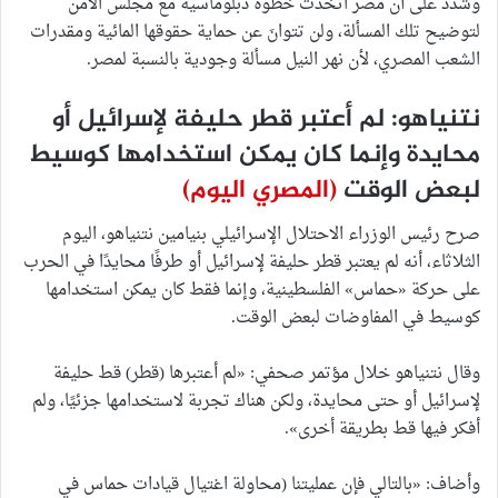
وشدد على أن مصر اتخذت خطوة دبلوماسية مع مجلس الأمن
لتوضيح تلك المسألة، ولن تتوانَ عن حماية حقوقها المائية ومقدرات
الشعب المصري، لأن نهر النيل مسألة وجودية بالنسبة لمصر.
نتنياهو: لم أعتبر قطر حليفة لإسرائيل أو
محايدة وإنما كان يمكن استخدامها كوسيط
لبعض الوقت
(المصري اليوم)
صرح رئيس الوزراء الاحتلال الإسرائيلي بنيامين نتنياهو، اليوم
الثلاثاء، أنه لم يعتبر قطر حليفة لإسرائيل أو طرفًا محايدًا في الحرب
على حركة «حماس» الفلسطينية، وإنما فقط كان يمكن استخدامها
كوسيط في المفاوضات لبعض الوقت.
وقال نتنياهو خلال مؤتمر صحفي: «لم أعتبرها (قطر) قط حليفة
لإسرائيل أو حتى محايدة، ولكن هناك تجربة لاستخدامها جزئيًا، ولم
أفكر فيها قط بطريقة أخرى».
وأضاف: «بالتالي فإن عمليتنا (محاولة اغتيال قيادات حماس في