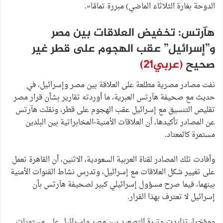
الدوحة بغارة الثلاثاء الماضي) مبررة تمامًا».
هآرتس: تخفيض العلاقات بين مصر
و”إسرائيل” عقب الهجوم على قطر غير
صحيح
(عربي21)
نفت مصادر مصرية مطلعة على العلاقة بين مصر وإسرائيل، في
حديث مع صحيفة هآرتس العبرية، ما أوردته تقارير بشأن قرار مصر
تقليص التنسيق مع إسرائيل عقب الهجوم على قطر، ونقلت هآرتس
عن المصادر تأكيدها، أن العلاقات الأمنية-المخابراتية بين البلدين
مستمرة كالمعتاد.
وأفادت تلك المصادر لقناة العربية السعودية، الاثنين، أن القاهرة تعمل
على تغيير شكل العلاقات مع إسرائيل، وتدرس نشاط القنوات الأمنية
بينهما، فيما صرح مسؤول إسرائيلي كبير لصحيفة هآرتس بأن
إسرائيل لا تعترف بهذا القرار.
ومؤخرا، تزايدت وتيرة التصعيد بين مصر وإسرائيل على مستويات