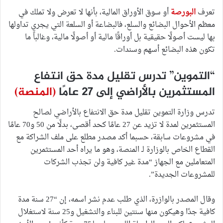
تعرف
البورصة
أو سوق الأوراق المالية، بأنها لا تعرض ولا تملك في
معظم الأحوال البضائع والسلع، فالبضاعة أو السلعة التي يجري تداولها
بها ليست أصولًا حقيقية بل أوراقًا مالية أو أصولًا مالية، وغالباً ما
تكون هذه البضائع أسهم وسندات.
“التموين” تدرس تقليل مدة حق انتفاع
المستثمرين بالأراضي إلى 27 عامًا
(المنصة)
تدرس وزارة التموين تقليل مدة حق الانتفاع بالأراضي لصالح
المستثمرين لمدة لا تزيد عن 27 عامًا كحد أقصى، بدلًا من 50 و70 عامًا
في مشروعات سابقة، حسبما أكد مصدر مطلع على ملف الشراكة مع
القطاع الخاص بالوزارة لـ المنصة، وهو ما يراه أحد المستثمرين
المتعاملين مع الجهاز “مدة غير كافية ولن تجذب الشركات
للمشروعات الجديدة”.
وقال المصدر بالوازرة، الذي طلب عدم نشر اسمه، إن “27 سنة مدة
كافية جدًا وهيكون منها سنتين للبناء والتشغيل و25 سنة لاستغلال