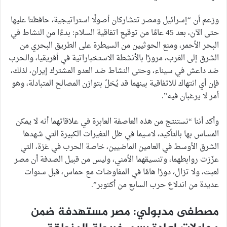
وزعم أن “إسرائيل ومصر تتشاركان أصولًا استراتيجية، حافظتا عليها
حتى الآن، بعد 45 عامًا من توقيع اتفاقية السلام: بدءًا من النشاط في
البحر الأحمر، ومنع الحوثيين من السيطرة على الطريق البحري من
الشرق إلى الغرب، مرورًا بالأنشطة الاستخباراتية في أفريقيا، والحرب
ضد داعش في سيناء، وحتى النشاط ضد العدو المشترك إيران، لذلك،
فإن أي انتهاك للاتفاقية بينهما قد يُخلّ بتوازن المصالح المتبادلة، وهو
أمر لا يرغبان فيه”.
وأكد أننا “نستنتج من هذه العاصفة العابرة في علاقاتهما أنه لا يمكن
المساس بها بالتأكيد، لاسيما في ظل التغيرات الكبيرة التي شهدها
الشرق الأوسط في العامين الماضيين، خاصة الحرب في غزة، التي
عزّزت روابطهما، وتنسيقهما الأمني، وليس من قبيل الصدفة أن مصر
لعبت، ولا تزال، دورًا هامًا في المفاوضات مع حماس، قبل سنوات
عديدة من اندلاع حرب السابع من أكتوبر”.
مصطفى مدبولي: مصر مستهدفة ضمن