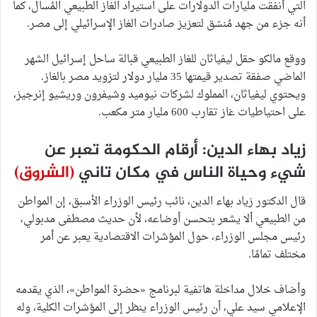
التي أنفقت مليارات الدولارات على استيراد الغاز الطبيعي المُسال، كما
أنه جزء من جهد مُنسّق لتعزيز صادرات الغاز الإسرائيلي إلى مصر.
ووقع مالكو حقل ليفياثان للغاز الطبيعي قبالة ساحل إسرائيل الشهر
الماضي صفقة تصدير قيمتها 35 مليار دولار لتزويد مصر بالغاز.
ويحتوي ليفياثان، المملوك لشركات نيوميد وشيفرون وريشيو إنرجيز،
على احتياطيات غاز تقارب 600 مليار متر مكعب.
زياد بهاء الدين: أرقام الحكومة تعبر عن
شيء وحياة الناس في مكان تاني
(الشروق)
قال الدكتور زياد بهاء الدين، نائب رئيس الوزراء الأسبق، إن المواطن
من الطبيعي ألا يشعر بتحسن أوضاعه، لأن حديث مصطفى مدبولي،
رئيس مجلس الوزراء، حول المؤشرات الاقتصادية يعبر عن أمر
مختلف تمامًا.
وأضاف خلال مداخلة هاتفية لبرنامج «حضرة المواطن»، الذي يقدمه
الإعلامي سيد علي، أن رئيس الوزراء ينظر إلى المؤشرات الكلية، وله