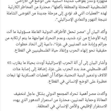
متهورة وتنذر بعواقب شديدة السلبية على الوضع في الأراضي
الفلسطينية المحتلة والمنطقة بأكملها”، محذرة من المخاطر الكارثية
لهذه “العمليات التي قد تؤدي إلى مرحلة جديدة من الفوضى الشاملة
نتيجة التهور والتمادي الإسرائيلي”.
وأكد البيان أن “مصر تحمل الأطراف الدولية الفاعلة مسؤولية ما آلت
إليه الأوضاع من ترد شديد، وعدم التحرك لمواجهة ما يتم ارتكابه من
جرائم وإبادة ضد المدنيين في غزة“، داعية إلى اتخاذ خطوات
حقيقية نحو إنهاء الحرب وإنقاذ حياة الفلسطينيين في القطاع.
وأشار البيان إلى أن آلة الحرب الإسرائيلية أودت بحياة ما يقارب 65
ألف فلسطيني منذ بدء الحرب على غزة، إضافة إلى إصابة مئات
الآلاف وتدمير البنية التحتية، مؤكداً أن العمليات العسكرية لها تبعات
خطيرة على الوضع الإنساني في القطاع.
وأكدت مصر أهمية تحرك المجتمع الدولي بشكل عاجل لتخفيف
المعاناة وحماية المدنيين، محذرة من استمرار التدهور الذي يهدد
الاستقرار الإقليمي والأمن الإنساني في المنطقة.