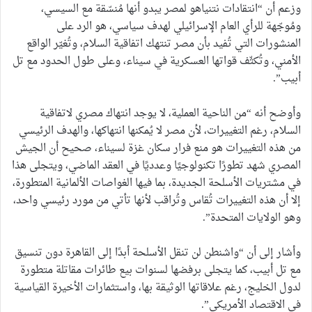
وزعم أن “انتقادات نتنياهو لمصر يبدو أنها مُنسّقة مع السيسي،
ومُوجّهة للرأي العام الإسرائيلي لهدف سياسي، هو الرد على
المنشورات التي تُفيد بأن مصر تنتهك اتفاقية السلام، وتُغيّر الواقع
الأمني، وتُكثّف قواتها العسكرية في سيناء، وعلى طول الحدود مع تل
أبيب”.
وأوضح أنه “من الناحية العملية، لا يوجد انتهاك مصري لاتفاقية
السلام، رغم التغييرات، لأن مصر لا يُمكنها انتهاكها، والهدف الرئيسي
من هذه التغييرات هو منع فرار سكان غزة لسيناء، صحيح أن الجيش
المصري شهد تطورًا تكنولوجيًا وعدديًا في العقد الماضي، ويتجلى هذا
في مشتريات الأسلحة الجديدة، بما فيها الغواصات الألمانية المتطورة،
إلا أن هذه التغييرات تُقاس وتُراقب لأنها تأتي من مورد رئيسي واحد،
وهو الولايات المتحدة”.
وأشار إلى أن “واشنطن لن تنقل الأسلحة أبدًا إلى القاهرة دون تنسيق
مع تل أبيب، كما يتجلى برفضها لسنوات بيع طائرات مقاتلة متطورة
لدول الخليج، رغم علاقاتها الوثيقة بها، واستثمارات الأخيرة القياسية
في الاقتصاد الأمريكي”.