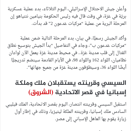
وأعلن جيش الاحتلال الإسرائيلي، اليوم الثلاثاء، بدء عملية عسكرية
بريّة في غزة، في وقت قال فيه رئيس الحكومة بنيامين نتنياهو إن
المرحلة البرية من عملية “مركبات غدعون 2” قد بدأت.
وأكد الجيش رسميًّا، في بيان، بدء المرحلة التالية ضمن عملية
“مركبات غدعون ب”، وجاء في التفاصيل “بدأ الجيش بتوسيع نطاق
القتال إلى قلب مدينة غزة.. في محيط مدينة غزة يعمل الآن لواءان
نظاميان، اللواء 162 واللواء 98، في الأيام القادمة سينضم تدريجيًّا
أيضًا اللواء 36، وسيطوّقون مدينة غزة من جميع جهاتها”.
السيسي وقرينته يستقبلان ملك وملكة
إسبانيا في قصر الاتحادية
(الشروق)
استقبل السيسي وقرينته انتصار، اليوم بقصر الاتحادية، الملك فيليبي
السادس ملك إسبانيا، وقرينته الملكة ليتيزيا، وذلك في إطار أول
زيارة يقوم بها العاهل الإسباني إلى مصر.