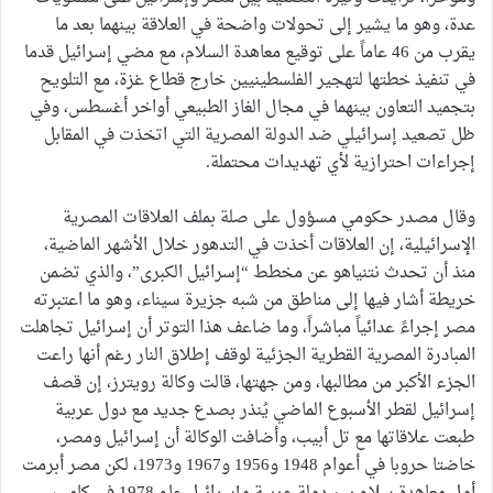
عدة، وهو ما يشير إلى تحولات واضحة في العلاقة بينهما بعد ما
يقرب من 46 عاماً على توقيع معاهدة السلام، مع مضي إسرائيل قدما
في تنفيذ خطتها لتهجير الفلسطينيين خارج قطاع غزة، مع التلويح
بتجميد التعاون بينهما في مجال الغاز الطبيعي أواخر أغسطس، وفي
ظل تصعيد إسرائيلي ضد الدولة المصرية التي اتخذت في المقابل
إجراءات احترازية لأي تهديدات محتملة.
وقال مصدر حكومي مسؤول على صلة بملف العلاقات المصرية
الإسرائيلية، إن العلاقات أخذت في التدهور خلال الأشهر الماضية،
منذ أن تحدث نتنياهو عن مخطط “إسرائيل الكبرى”، والذي تضمن
خريطة أشار فيها إلى مناطق من شبه جزيرة سيناء، وهو ما اعتبرته
مصر إجراءً عدائياً مباشراً، وما ضاعف هذا التوتر أن إسرائيل تجاهلت
المبادرة المصرية القطرية الجزئية لوقف إطلاق النار رغم أنها راعت
الجزء الأكبر من مطالبها، ومن جهتها، قالت وكالة رويترز، إن قصف
إسرائيل لقطر الأسبوع الماضي يُنذر بصدع جديد مع دول عربية
طبعت علاقاتها مع تل أبيب، وأضافت الوكالة أن إسرائيل ومصر،
خاضتا حروبا في أعوام 1948 و1956 و1967 و1973، لكن مصر أبرمت