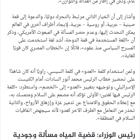
عام، ولكن في إطار من العدالة والتوازن».
وأشار إلى أن الخيار الثاني مرتبط بالتحرك دوليًا، والدعوة إلى قمة
صينية – عربية، أو روسية – عربية، لإيجاد أطراف أخرى في العالم
يمكن التحدث إليها، وعدم حصر المسألة في المبعوث الأمريكي، وذكر
أن «اللغة المستخدمة في قمة الدوحة، أشد لغة استخدمت على
المسرح السياسي منذ عقود»، قائلًا إن «الخطاب المصري كان قويًا
للغاية».
وثمن استخدام كلمة «العدو» في كلمة السيسي، راويًا أنه كان شاهدًا
على تحضير خطاب الرئيس محمد أنور السادات، أمام الكنيست
الإسرائيلي، وتوجيهه بتغيير «العدو» إلى «الخصم»، واستطرد: «كلمة
الرئيس فيها لغتين؛ الأولى تؤكد أنه مصمم على السلام ومتمسك به،
مع إعطاء الحقوق والامتناع عن تدمير غزة وإزهاق الأرواح، والثانية
تحذر من التعامل مع الطرف الآخر كعدو؛ لأنه سيجهض اتفاقيات
السلام في المنطقة».
رئيس الوزراء: قضية المياه مسألة وجودية