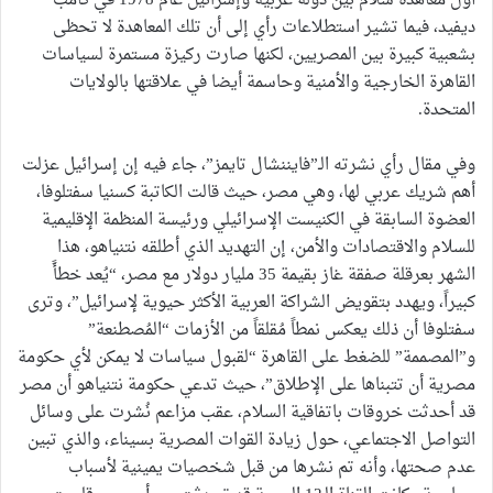
أول معاهدة سلام بين دولة عربية وإسرائيل عام 1978 في كامب
ديفيد، فيما تشير استطلاعات رأي إلى أن تلك المعاهدة لا تحظى
بشعبية كبيرة بين المصريين، لكنها صارت ركيزة مستمرة لسياسات
القاهرة الخارجية والأمنية وحاسمة أيضا في علاقتها بالولايات
المتحدة.
وفي مقال رأي نشرته الـ”فايننشال تايمز”، جاء فيه إن إسرائيل عزلت
أهم شريك عربي لها، وهي مصر، حيث قالت الكاتبة كسنيا سفتلوفا،
العضوة السابقة في الكنيست الإسرائيلي ورئيسة المنظمة الإقليمية
للسلام والاقتصادات والأمن، إن التهديد الذي أطلقه نتنياهو، هذا
الشهر بعرقلة صفقة غاز بقيمة 35 مليار دولار مع مصر، “يُعد خطأً
كبيراً، ويهدد بتقويض الشراكة العربية الأكثر حيوية لإسرائيل”، وترى
سفتلوفا أن ذلك يعكس نمطاً مُقلقاً من الأزمات “المُصطنعة”
و”المصممة” للضغط على القاهرة “لقبول سياسات لا يمكن لأي حكومة
مصرية أن تتبناها على الإطلاق”، حيث تدعي حكومة نتنياهو أن مصر
قد أحدثت خروقات باتفاقية السلام، عقب مزاعم نُشرت على وسائل
التواصل الاجتماعي، حول زيادة القوات المصرية بسيناء، والذي تبين
عدم صحتها، وأنه تم نشرها من قبل شخصيات يمينية لأسباب