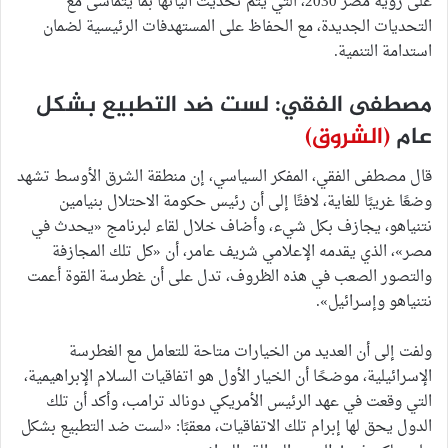
على رؤية مصر 2030، التي يتم تحديث آلياتها بما يتماشى مع
التحديات الجديدة، مع الحفاظ على المستهدفات الرئيسية لضمان
استدامة التنمية.
مصطفى الفقي: لست ضد التطبيع بشكل
عام
(الشروق)
قال مصطفى الفقي، المفكر السياسي، إن منطقة الشرق الأوسط تشهد
وضعًا غريبًا للغاية، لافتًا إلى أن رئيس حكومة الاحتلال بنيامين
نتنياهو، يجازف بكل شيء، وأضاف خلال لقاء لبرنامج «يحدث في
مصر»، الذي يقدمه الإعلامي شريف عامر، أن «كل تلك المجازفة
والتصور الصعب في هذه الظروف، تدل على أن غطرسة القوة أعمت
نتنياهو وإسرائيل».
ولفت إلى أن العديد من الخيارات متاحة للتعامل مع الغطرسة
الإسرائيلية، موضحًا أن الخيار الأول هو اتفاقيات السلام الإبراهيمية،
التي وقعت في عهد الرئيس الأمريكي دونالد ترامب، وأكد أن تلك
الدول يحق لها إبرام تلك الاتفاقيات، معقبًا: «لست ضد التطبيع بشكل