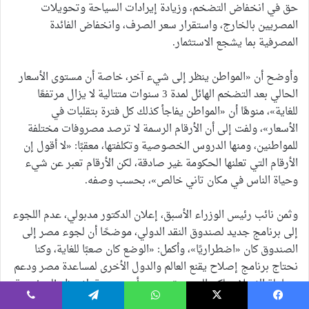
حق في انخفاض التضخم، وزيادة إيرادات السياحة وتحويلات
المصريين بالخارج، واستقرار سعر الصرف، وانخفاض الفائدة
المصرفية بما يشجع الاستثمار.
وأوضح أن «المواطن ينظر إلى شيء آخر، خاصة أن مستوى الأسعار
الحالي بعد التضخم الهائل لمدة 3 سنوات متتالية لا يزال مرتفعًا
للغاية»، منوهًا أن «المواطن يفاجأ كذلك كل فترة بتقلبات في
الأسعار»، ولفت إلى أن الأرقام الرسمة لا ترصد مصروفات مختلفة
للمواطنين، ومنها الدروس الخصوصية وتكلفتها، معقبًا: «لا أقول إن
الأرقام التي تعلنها الحكومة غير صادقة، لكن الأرقام تعبر عن شيء
وحياة الناس في مكان تاني خالص»، بحسب وصفه.
وثمن نائب رئيس الوزراء الأسبق، إعلان الدكتور مدبولي، عدم اللجوء
إلى برنامج جديد لصندوق النقد الدولي، موضحًا أن لجوء مصر إلى
الصندوق كان «اضطراريًا»، وأكمل: «الوضع كان صعبًا للغاية، وكنا
نحتاج برنامج إصلاح يقنع العالم والدول الأخرى لمساعدة مصر ودعم
محاولة الإصلاح، لكن الصندوق معني بأمور معينة؛ لا ينظر إلى نوعية
التعليم والصحة ومستوى الثقافة، والمعيشة اليومية للمواطنين ليست
يسبوك
‫X
واتساب
تيلقرام
ڤايبر