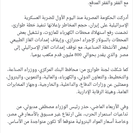
مع الفقر والفقر المدقع.
أدركت الحكومة المصرية منذ اليوم الأول للضربة العسكرية
الإسرائيلية على إيران، حجم المخاطر بإعلانها تنفيذ خطة طوارئ،
تضمنت رفع استهلاك محطات الكهرباء للمازوت، وتشغيل بعض
المحطات بالسولار كإجراء احترازي، وإيقاف إمدادات الغاز الطبيعي
لبعض الأنشطة الصناعية، مع توقف إمدادات الغاز الإسرائيلي إلى
مصر والذي يقدر بحوالي 800 مليون قدم مكعب يوميا.
كما شكلت لجنة طوارئ من: محافظ البنك المركزي، ووزراء الصناعة،
والتخطيط، والتعاون الدولي، والكهرباء، والمالية، والتموين، والبترول،
وممثلين عن وزارات الدفاع، والداخلية، والخارجية، وجهاز المخابرات
العامة، وهيئة الرقابة الإدارية.
وفي الأربعاء الماضي، حذر رئيس الوزراء مصطفى مدبولي، من
تداعيات استمرار الحرب، على ارتفاع غير مسبوق بالأسعار في مصر،
وخاصة أسعار المواد البترولية متوقعا ألا تكون متواجدة من الأساس.