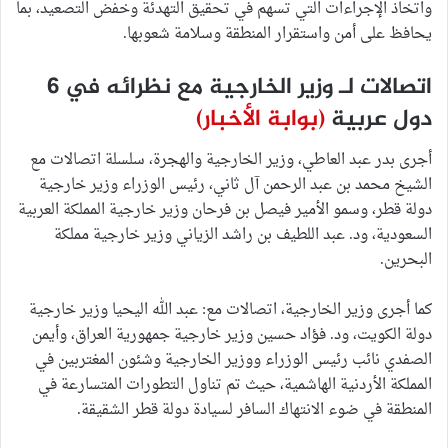
واتخاذ الإجراءات التي تسهم في تحقيق التهدئة وخفض التصعيد، بما
يحافظ على أمن واستقرار المنطقة وسلامة شعوبها.
اتصالات لـ وزير الخارجية مع نظرائه في 6
دول عربية
(بوابة الأخبار)
أجرى بدر عبد العاطي، وزير الخارجية والهجرة، سلسلة اتصالات مع
الشيخ محمد بن عبد الرحمن آل ثاني، رئيس الوزراء وزير خارجية
دولة قطر، وسمو الأمير فيصل بن فرحان وزير خارجية المملكة العربية
السعودية، ود. عبد اللطيف بن راشد الزياني وزير خارجية مملكة
البحرين.
كما أجرى وزير الخارجية، اتصالات مع: عبد الله اليحيا وزير خارجية
دولة الكويت، ود. فؤاد حسين وزير خارجية جمهورية العراق، وأيمن
الصفدي نائب رئيس الوزراء ووزير الخارجية وشئون المغتربين في
المملكة الأردنية الهاشمية، حيث تم تناول التطورات المتسارعة في
المنطقة في ضوء الانتهاك السافر لسيادة دولة قطر الشقيقة.