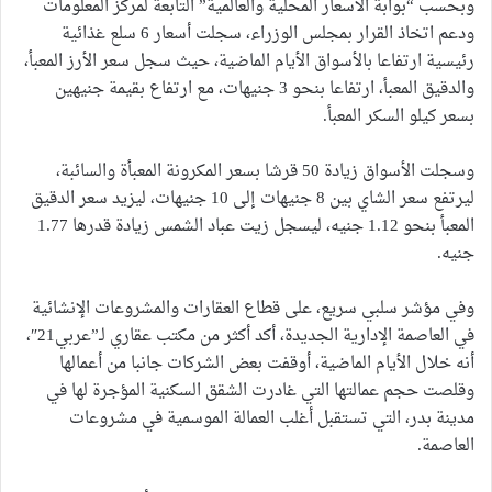
وبحسب “بوابة الأسعار المحلية والعالمية” التابعة لمركز المعلومات
ودعم اتخاذ القرار بمجلس الوزراء، سجلت أسعار 6 سلع غذائية
رئيسية ارتفاعا بالأسواق الأيام الماضية، حيث سجل سعر الأرز المعبأ،
والدقيق المعبأ، ارتفاعا بنحو 3 جنيهات، مع ارتفاع بقيمة جنيهين
بسعر كيلو السكر المعبأ.
وسجلت الأسواق زيادة 50 قرشا بسعر المكرونة المعبأة والسائبة،
ليرتفع سعر الشاي بين 8 جنيهات إلى 10 جنيهات، ليزيد سعر الدقيق
المعبأ بنحو 1.12 جنيه، ليسجل زيت عباد الشمس زيادة قدرها 1.77
جنيه.
وفي مؤشر سلبي سريع، على قطاع العقارات والمشروعات الإنشائية
في العاصمة الإدارية الجديدة، أكد أكثر من مكتب عقاري لـ”عربي21″،
أنه خلال الأيام الماضية، أوقفت بعض الشركات جانبا من أعمالها
وقلصت حجم عمالتها التي غادرت الشقق السكنية المؤجرة لها في
مدينة بدر، التي تستقبل أغلب العمالة الموسمية في مشروعات
العاصمة.