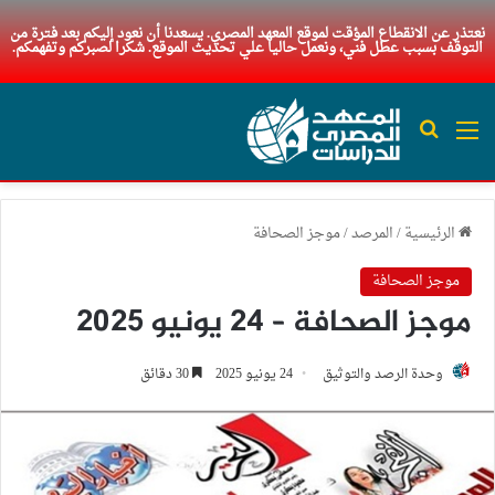
نعتذر عن الانقطاع المؤقت لموقع المعهد المصري. يسعدنا أن نعود إليكم بعد فترة من
التوقف بسبب عطل فني، ونعمل حاليا علي تحديث الموقع. شكرا لصبركم وتفهمكم.
القائمة
بحث عن
الرئيسية
/
المرصد
/
موجز الصحافة
موجز الصحافة
موجز الصحافة – 24 يونيو 2025
وحدة الرصد والتوثيق
24 يونيو 2025
30 دقائق