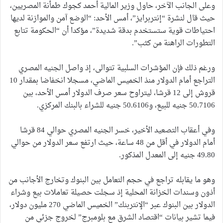
وعلى الجانب الآخر، حاول وزير المالية أحمد كجوك طمأنة المصريين،
حيث قال لنشرة “إنتربرايز”، أمس الأحد: “الوضع آمن والموازنة لديها
احتياطات قوية ستستخدم بدقة شديدة”، مؤكدا أن “الحكومة تتابع
التطورات الراهنة من كثب”.
ورغم ذلك فإن المؤشرات السلبية تتوالى، إذ واصل الجنيه المصري
التراجع أمام الدولار منذ الخميس الماضي، مسجلا انخفاضا بمقدار 10
قروش إلى 12 قرشا، ليتراوح سعر صرف الدولار أمس الأحد، بين
50.7106 جنيه للبيع، و50.6106 جنيه للشراء بالبنك المركزي.
وفي أعقاب التصعيد الأخير، خسر الجنيه المصري حوالي 84 قرشا
أمام الدولار في أقل من 48 ساعة، حيث ارتفع سعر الدولار من حوالي
49.80 جنيه إلى المعدل المذكور.
وهو ما يقابله تراجع في حجم التعامل بين البنوك وتخارج الأجانب من
أذون وسندات الخزانة المحلية إذ سجلت حصيلة تعاملات بيع وشراء
الدولار بين البنوك عبر “الإنتربنك” الخميس الماضي 270 مليون دولار،
فيما تشير بيانات “اقتصاد الشرق مع بلومبرج” لخروج جزئي من