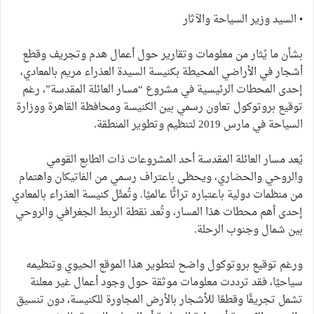
• السيد وزير السياحة والآثار
بشأن ما يُثار من معلومات وتقارير حول أعمال هدم وتجريف وقطع
أشجار في الأراضي المحيطة بكنيسة السيدة العذراء مريم بالمعادي،
إحدى المحطات الرئيسية في مشروع “مسار العائلة المقدسة”، رغم
توقيع بروتوكول تعاون رسمي بين الكنيسة ومحافظة القاهرة ووزارة
السياحة في مارس 2019 لتنظيم وتطوير المنطقة.
يُعد مسار العائلة المقدسة أحد المشروعات ذات الطابع القومي
والروحي والحضاري، ويحظى باعتراف رسمي من الفاتيكان واهتمام
من منظمات دولية باعتباره تراثًا عالميًا. وتُمثّل كنيسة العذراء بالمعادي
إحدى أهم محطات هذا المسار، وتُعد نقطة الربط الجغرافي والروحي
بين شمال وجنوب الرحلة.
ورغم توقيع بروتوكول واضح لتطوير هذا الموقع الحيوي وتنظيمه
سياحيًا، فقد ترددت معلومات موثقة حول وجود أعمال غير معلنة
تشمل تجريفًا وقطعًا للأشجار بالأرض المجاورة للكنيسة، دون تنسيق