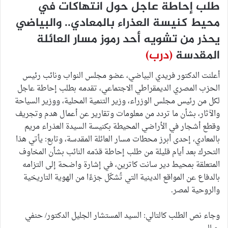
طلب إحاطة عاجل حول انتهاكات في
محيط كنيسة العذراء بالمعادي.. والبياضي
يحذر من تشويه أحد رموز مسار العائلة
المقدسة
(درب)
أعلنت الدكتور فريدي البياضي، عضو مجلس النواب ونائب رئيس
الحزب المصري الديمقراطي الاجتماعي، تقدمه بطلب إحاطة عاجل
لكل من رئيس مجلس الوزراء، وزير التنمية المحلية، ووزير السياحة
والآثار، بشأن ما تردد من معلومات وتقارير عن أعمال هدم وتجريف
وقطع أشجار في الأراضي المحيطة بكنيسة السيدة العذراء مريم
بالمعادي، إحدى أبرز محطات مسار العائلة المقدسة، وتابع: يأتي هذا
التحرك بعد أيام قليلة من طلب إحاطة قدّمه النائب بشأن المخاوف
المتعلقة بمحيط دير سانت كاترين، في إشارة واضحة إلى التزامه
بالدفاع عن المواقع الدينية التي تُشكّل جزءًا من الهوية التاريخية
والروحية لمصر.
وجاء نص الطلب كالتالي: السيد المستشار الجليل الدكتور/ حنفي