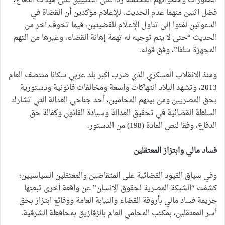
التطورات وخطواتهم المحتملة ردا على التضييق على هيئات الدفاع،
فضل اثنين منهما عدم الحديث، للإعلام مؤكدين أن القضاة في
الدعوتين لفتوا إلى تناول الإعلام للقضيتين، فيما تخوف آخر من
الحديث “حتى لا يتم توجيه له تهمة إهانة القضاء، وغيرها من التهم
المجهزة سلفا”، وفق قوله.
ومنذ الانقلاب العسكري الذي ضرب أكبر بلد عربي سكانا منتصف العام
2013، وتشهد البلاد انتهاكات واسعة ومخالفات قانونية ودستورية
بحق المصريين ومن بينهم المحامين، أحد جناحي العدالة التي تشارك
السلطة القضائية في تحقيق العدالة وسيادة القانون وكفالة حق
الدفاع، وفقا لنص المادة (198) من الدستور.
فساد مالي وابتزاز المعتقلين
وفي سياق القيود القضائية على المتقاضين والمعتقلين السياسيين؛
كشفت “الشبكة المصرية لحقوق الإنسان” عن واقعة أخرى تبعتها
جريمة فساد مالي بأروقة القضاء والنيابة العامة ووقائع ابتزاز بحق
أسر المعتقلين، بمكتب المحامي العام بالزقازيق بمحافظة الشرقية.