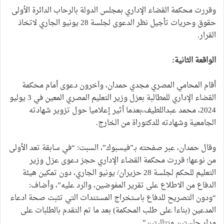
وقررت محكمة القضاء الإداري بمجلس الدولة بالرحاب الدائرة الأولى
حقوق وحريات تأجيل نظر الدعوى لجلسة 28 يونيو الجاري لاتخاذ
القرار.
الواقعة الثانية:
أقام المحامي المصري مجدي حمدان، وآخرون دعوى أمام محكمة
القضاء الإداري للمطالبة بعزل وزير التعليم المصري المعين في 3 يوليو
2024، محمد عبداللطيف،بعدما أثير إعلاميا حول تزوير شهادته
الجامعية وشهادته للدكتوراة من الخارج.
وقال حمدان، عبر صفحته بـ”فيسبوك”، السبت: “في سابقة تعد الأولى
من نوعها؛ قررت محكمة القضاء الإداري حجز دعوى عزل وزير
التعليم للحكم لجلسة 28 حزيران/ يونيو الجاري، دون تمكين هيئة
الدفاع من الاطلاع على تقرير المفوضين، والرد عليه”، وأضاف:
“ودون التصريح للدفاع باستخراج المستندات التي تثبت صحة ادعاء
المدعين (بناءا على طلب المحكمة) بعد ما تم التقدم بالطلبات على
مدار جلستين متتاليتين”.