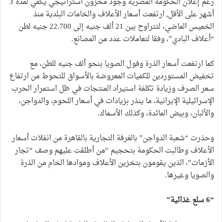
رغم إعلان الحكومة المصرية وجود مخزون استراتيجي يكفي لمدة 3
أشهر على الأقل٬ ارتفعت أسعار الأعلاف والخامات البلدية منذ
الخميس الماضي، لتتراوح بين 21 ألف جنيه إلى 22.700 جنيه لطن
“أعلاف البادي”، وفقا لتعاملات عدد من المصانع.
كما ارتفعت أسعار الذرة وفول الصويا بنحو ألف جنيه للطن، مع
تخفيض المستوردين للكميات المعروضة بالأسواق للتحوط من ارتفاع
سعر الصرف وزيادة تكلفة استيراد المنتجات في ظل استمرار الحرب
الإسرائيلية الإيرانية، ما ينذر بزيادات في أسعار اللحوم، والدواجن،
والألبان، وبيض المائدة، وكذلك الأسماك.
وحذرت “شعبة الدواجن” بالغرفة التجارية بالقاهرة من انفلات أسعار
الأعلاف وطالبت الحكومة بتحجيم “من أطلقت عليهم وصف “تجار
الأزمات”، الذين يقومون بتخزين الأعلاف وموادها الخام من الذرة
والصويا وغيرها.
“6 سلع غذائية”