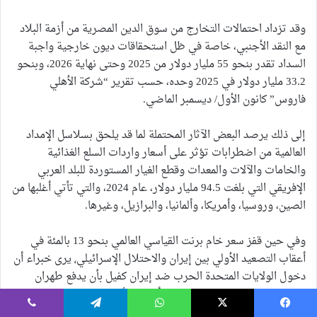
وقد تزداد احتمالات التخارج من سوق الدين المصرية من أزمة البلاد
مع النقد الأجنبي، خاصة في ظل استحقاقات ديون خارجية واجبة
السداد تقدر بنحو 55 مليار دولار من 2025 وحتى نهاية 2026، وبنحو
33.2 مليار دولار في 2025 وحده، حسب تقرير “شركة الأهلي
فاروس” كانون الأول/ ديسمبر الماضي.
إلى ذلك يرصد البعض الآثار المحتملة لما قد يلحق بسلاسل الإمداد
العالمية من اضطرابات تؤثر على أسعار واردات السلع الغذائية
والخامات والآلات والمعدات وقطع الغيار المستوردة للبلد العربي
الإفريقي التي بلغت 94.5 مليار دولار، عام 2024، والتي تأتي أغلبها من
الصين، وروسيا، وأمريكا، وألمانيا، والبرازيل، وغيرها.
وفي حين قفز سعر خام برنت القياسي العالمي بنحو 13 بالمئة في
أعقاب التصعيد الأولي بين إيران والاحتلال الإسرائيلي٬ يرى خبراء أن
دخول الولايات المتحدة الحرب ضد إيران كفيل بأن يدفع طهران
لاتخاذ خطوات تصعيدية، ما يرفع أسعاره لأكثر من 100 دولار للبرميل.
يسبوك
‫X
واتساب
تيلقرام
ڤايبر