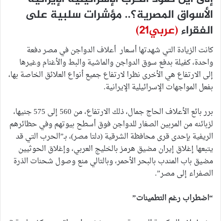
الأسواق المصرية؟.. مؤشرات سلبية على
الفقراء
(عربي21)
كانت الزيادة التي شهدتها أسعار أعلاف الدواجن في مصر دفعة
واحدة، كفيلة بدفع سوق الدواجن والماشية والبط والأغنام وغيرها
إلى الارتفاع هي الأخرى نظرا لارتفاع جميع أنواع العلائق الخاصة بها،
بفعل المواجهات الإسرائيلية الإيرانية.
برر بائع الأعلاف الحاج جمال، ذلك الارتفاع، من 560 إلى 575 جنيها،
لزبائنه من المربين الصغار للدواجن فوق أسطح بيوتهم وفي حظائرهم
الريفية بإحدى قرى محافظة الشرقية (دلتا مصر)، بـ”الحرب التي قد
يتبعها إغلاق إيران مضيق هرمز بالخليج العربي، وإغلاق الحوثيين
مضيق باب المندب بالبحر الأحمر، وبالتالي منع وصول شحنات الذرة
الصفراء إلى مصر”.
“اضطراب رغم التطمينات”