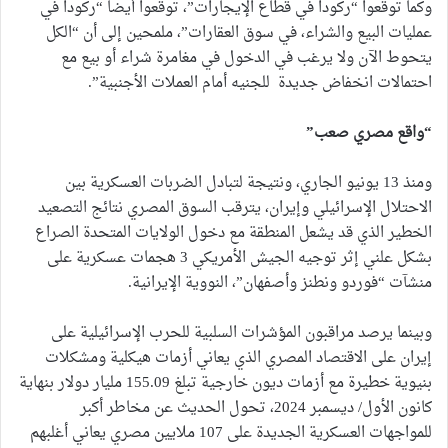
وكما توقعوا “ركودا في قطاع الإيجارات”، توقعوا أيضا “ركودا في
عمليات البيع والشراء، في سوق العقارات”، ملمحين إلى أن “الكل
يتحوط الآن ولا يرغب في الدخول في مغامرة شراء أو بيع مع
احتمالات انخفاض جديدة للجنيه أمام العملات الأجنبية”.
“واقع مصري صعب”
ومنذ 13 يونيو الجاري، ونتيجة لتبادل الضربات العسكرية بين
الاحتلال الإسرائيلي وإيران، يترقب السوق المصري نتائج التصعيد
الخطير الذي قد يشعل المنطقة مع دخول الولايات المتحدة الصراع
بشكل علني إثر توجيه الجيش الأمريكي 3 هجمات عسكرية على
منشآت “فوردو ونطنز وأصفهان”، النووية الإيرانية.
وبينما يرصد مراقبون المؤشرات السلبية للحرب الإسرائيلية على
إيران على الاقتصاد المصري الذي يعاني أزمات هيكلية ومشكلات
بنيوية خطيرة مع أزمات ديون خارجية تبلغ 155.09 مليار دولار بنهاية
كانون الأول/ ديسمبر 2024، تحول الحديث عن مخاطر أكبر
للمواجهات العسكرية الجديدة على 107 ملايين مصري يعاني أغلبهم