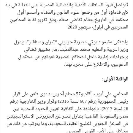
تتواصل قيود السلطات الأمنية والقضائية المصرية على العدالة في بلد
كان قدماؤه أول من وضعوا علوم القانون والقضاء وأسسوا أول
محكمة في التاريخ بنظام تقاضي منظم، وفق تقرير نقابة المحامين
المصريين في أيلول/ سبتمبر 2020.
واشتكى مقيمو دعوتي مصرية جزيرتي “تيران وصنافير”، وعزل
وزير التربية والتعليم محمد عبداللطيف، من تضييق قضائي
وإجراءات إدارية داخل المحاكم المصرية تعوقهم عن استكمال
الدعويين، والاطلاع على مجرياتهما.
الواقعة الأولى:
المحامي علي أيوب، أقام و57 محام آخرين، دعوى طعن على قرار
رئيس الجمهورية (رقم 607 لسنة 2016) وقرار وزير الخارجية (رقم
26 لسنة 2017)، بالموافقة على اتفاقية تعيين الحدود البحرية بين
مصر والسعودية القاضية بتنازل مصر عن الجزيرتين الاستراتيجيتين
في المدخل الجنوبي لخليج العقبة، للسعودية، وما يترتب عن ذلك من
مخاطر على الأمن القومي المصري.