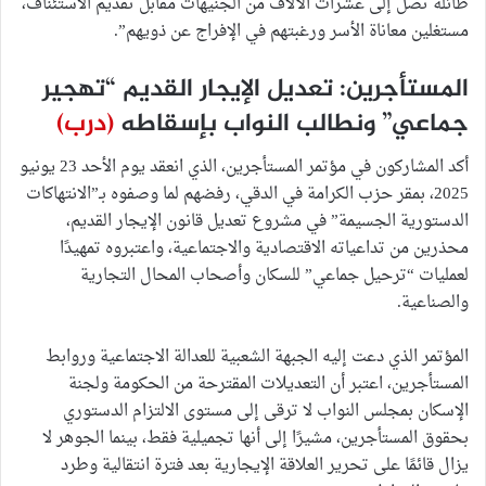
طائلة تصل إلى عشرات الآلاف من الجنيهات مقابل تقديم الاستئناف،
مستغلين معاناة الأسر ورغبتهم في الإفراج عن ذويهم”.
المستأجرين: تعديل الإيجار القديم “تهجير
جماعي” ونطالب النواب بإسقاطه
(درب)
أكد المشاركون في مؤتمر المستأجرين، الذي انعقد يوم الأحد 23 يونيو
2025، بمقر حزب الكرامة في الدقي، رفضهم لما وصفوه بـ”الانتهاكات
الدستورية الجسيمة” في مشروع تعديل قانون الإيجار القديم،
محذرين من تداعياته الاقتصادية والاجتماعية، واعتبروه تمهيدًا
لعمليات “ترحيل جماعي” للسكان وأصحاب المحال التجارية
والصناعية.
المؤتمر الذي دعت إليه الجبهة الشعبية للعدالة الاجتماعية وروابط
المستأجرين، اعتبر أن التعديلات المقترحة من الحكومة ولجنة
الإسكان بمجلس النواب لا ترقى إلى مستوى الالتزام الدستوري
بحقوق المستأجرين، مشيرًا إلى أنها تجميلية فقط، بينما الجوهر لا
يزال قائمًا على تحرير العلاقة الإيجارية بعد فترة انتقالية وطرد