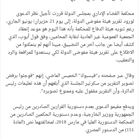
محكمة القضاء الإداري بمجلس الدولة قررت تأجيل نظر الدعوى
لورود تقرير هيئة مفوضى الدولة، إلى يوم 21 حزيران/ يونيو الجاري،
رغم تنويه هيئة الدفاع للمحكمة بأنه هذا اليوم هو موعد إنعقاد
الجمعية العمومية غير العادية لنقابة المحامين، وفق قول أيوب، الذي
كشف أيضا عن جانب آخر من التضييق، مبينا أنهم لم يتمكنوا من
الاطلاع على تقرير هيئة مفوضى الدولة لكي يستعدوا للمرافعة والرد
والتعقيب.
وقال عبر صفحته بـ”فيسبوك” الخميس الماضي، إنهم “فوجئوا برفض
تصوير التقرير من سكرتير الجلسة الذي أبلغهم أن هذه تعليمات رئيس
الدائرة، وأن التقرير مقفول عليه وممنوع تصويره”.
ويدفع مقيمو الدعوى بعدم دستورية القرارين الصادرين من رئيس
الجمهورية ووزير الخارجية، وعدم دستورية الحكمين الصادرين من
المحكمة الدستورية العليا في مارس 2018، لمخالفتهما نص (المادة
151) من الدستور المصري.