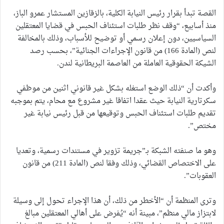
القصة تبدأ بقرار رئيس النيابة الكلية، بالزقازين المستشار عمرو الباز،
منذ أسابيع، “وقف نظر طلبات استئناف الحبس في قضايا المعتقلين
السياسيين، دون إعلان رسمي أو توضيح للأسباب، وذلك بالمخالفة
لنص (المادة 166) من قانون الإجراءات الجنائية”، بحسب رصد
الشيكة الحقوقية العاملة من العاصمة البريطانية لندن.
وأكدت أن “ذلك الوضع استغله بشكل غير قانوني اثنين من موظفي
سكرتارية النيابة حيث عقدا اتفاقا غير مشروع مع محام، يتم بموجبه
تقديم طلبات استئناف الحبس وتوقيعها من قبل رئيس نيابة غير
مختص”.
وهو ما صنفته الشبكة بـ”جريمة تزوير في مستندات رسمية، وتعديا
على الاختصاص القضائي، وذلك وفقا لنص (المادة 211) من قانون
العقوبات”.
وترى المنظمة أن “الأخطر من ذلك، أن هذا الإجراء تحول إلى وسيلة
لابتزاز مالي منظم”، مبينة أنه “يُفرض على أهالي المعتقلين مبالغ