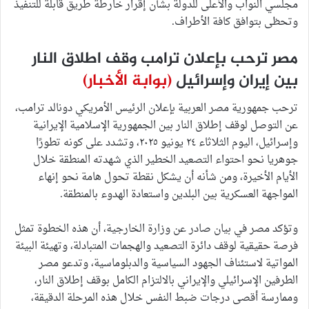
مجلسي النواب والأعلى للدولة بشأن إقرار خارطة طريق قابلة للتنفيذ
وتحظى بتوافق كافة الأطراف.
مصر ترحب بإعلان ترامب وقف اطلاق النار
بين إيران وإسرائيل
(بوابة الأخبار)
ترحب جمهورية مصر العربية بإعلان الرئيس الأمريكي دونالد ترامب،
عن التوصل لوقف إطلاق النار بين الجمهورية الإسلامية الإيرانية
وإسرائيل، اليوم الثلاثاء ٢٤ يونيو ٢٠٢٥، وتشدد على كونه تطورًا
جوهريا نحو احتواء التصعيد الخطير الذي شهدته المنطقة خلال
الأيام الأخيرة، ومن شأنه أن يشكل نقطة تحول هامة نحو إنهاء
المواجهة العسكرية بين البلدين واستعادة الهدوء بالمنطقة.
وتؤكد مصر في بيان صادر عن وزارة الخارجية، أن هذه الخطوة تمثل
فرصة حقيقية لوقف دائرة التصعيد والهجمات المتبادلة، وتهيئة البيئة
المواتية لاستئناف الجهود السياسية والدبلوماسية، وتدعو مصر
الطرفين الإسرائيلي والإيراني بالالتزام الكامل بوقف إطلاق النار،
وممارسة أقصى درجات ضبط النفس خلال هذه المرحلة الدقيقة،