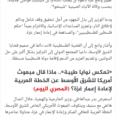
تغيير وضع غزة بالقوة لن يجلب السلام، بل سيسبب فوضى جديدة،
بحسب وكالة الأنباء الصينية “شينخوا”.
ودعا الوزير إلى بذل الجهود من أجل تحقيق وقف شامل ودائم
لإطلاق النار، وتعزيز المساعدات الإنسانية، والالتزام بمبدأ “حكم
فلسطين للفلسطينيين”، والمساهمة في إعادة إعمار غزة.
وأشار وانج إلى أن القضية الفلسطينية كانت دائما في صميم قضايا
الشرق الأوسط، داعيا المجتمع الدولي إلى التركيز بشكل أكبر على حل
الدولتين، وتقديم المزيد من الدعم لإقامة دولة فلسطينية مستقلة.
«تعكس نوايا طيبة».. ماذا قال مبعوث
أمريكا للشرق الأوسط عن الخطة العربية
لإعادة إعمار غزة؟
(المصري اليوم)
استعرض بدر عبدالعاطي، وزير الخارجية والهجرة، خلال اتصال
هاتفي مع ستيف ويتكوف، المبعوث الأمريكي الخاص للشرق الأوسط،
الخطة العربية للتعافي المبكر وإعادة الإعمار في غزة، متناولا عناصرها