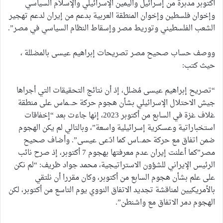
أكتوبر مدبرة من إسرائيل واليمين الإسرائيلي والإسلام السياسي
وإخوان فلسطين وإخوان المنطقة العربية بدعم من إيران لدعم تهجير
الشعب الفلسطيني وتوريط مصر وإسقاط النظام السياسي في مصر”.
ووصف حساب صحيح مصر تصريحات إبراهيم عيسى بالمضللة ،
حيث كتب:
“تصريح إبراهيم عيسى مُضلل، إذ أن نتائج التحقيقات التي أجراها
جيش الاحتلال الإسرائيلي بشأن هجوم حركة حـ.ـماس على منطقة
غلاف غزة في السابع من أكتوبر 2023، إنها جاءت بعد “إخفاقات
استخباراتية وعسكرية إسرائيلية واسعة”، وبالتالي لم يكن الهجوم
ضمن اتفاق مع حركة حمـ.ـاس كما ادّعى عيسى”. وأضاف صحيح
مصر”كما أعلنت إيران عدم معرفتها بهجوم 7 أكتوبر، إذ صرح نائب
الرئيس الإيراني للشؤون الاستراتيجية، محمد جواد ظريف: “لم نكن
على علم بشأن هجوم السابع من أكتوبر، وكان مقررا أن نلتقي
بالأمريكيين لمناقشة تجديد الاتفاق النووي يوم التاسع من أكتوبر، لكن
الهجوم دمر الاتفاق مع واشنطن”.