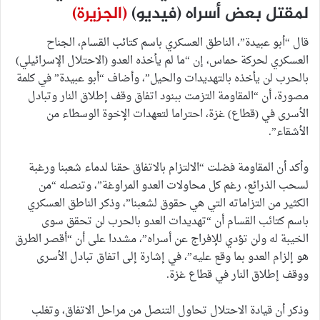
لمقتل بعض أسراه (فيديو)
(الجزيرة)
قال “أبو عبيدة”، الناطق العسكري باسم كتائب القسام، الجناح
العسكري لحركة حماس، إن “ما لم يأخذه العدو (الاحتلال الإسرائيلي)
بالحرب لن يأخذه بالتهديدات والحيل”، وأضاف “أبو عبيدة” في كلمة
مصورة، أن “المقاومة التزمت ببنود اتفاق وقف إطلاق النار وتبادل
الأسرى في (قطاع) غزة، احتراما لتعهدات الإخوة الوسطاء من
الأشقاء”.
وأكد أن المقاومة فضلت “الالتزام بالاتفاق حقنا لدماء شعبنا ورغبة
لسحب الذرائع، رغم كل محاولات العدو المراوغة”، وتنصله “من
الكثير من التزاماته التي هي حقوق لشعبنا”، وذكر الناطق العسكري
باسم كتائب القسام أن “تهديدات العدو بالحرب لن تحقق سوى
الخيبة له ولن تؤدي للإفراج عن أسراه”، مشددا على أن “أقصر الطرق
هو إلزام العدو بما وقع عليه”، في إشارة إلى اتفاق تبادل الأسرى
ووقف إطلاق النار في قطاع غزة.
وذكر أن قيادة الاحتلال تحاول التنصل من مراحل الاتفاق، وتغلب