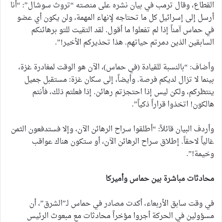
القطاع، وقال ترمب في بيان نشره على منصته “تروث سوشال”: “أنا
أرسل إلى إسرائيل كل ما تحتاجه لإنهاء المهمة، ولن يكون أي عضو
في حماس آمناً إذا لم تفعلوا ما أقول. لقد التقيت للتو برهائنكم
السابقين الذين دمرتم حياتهم. هذا تحذيركم الأخير!”.
وأضاف: “بالنسبة للقيادة (في حماس)، الآن هو الوقت لمغادرة غزة،
بينما لا تزال لديكم فرصة. وأيضاً، إلى سكان غزة: مستقبل جميل
ينتظركم، ولكن ليس إذا احتجزتم رهائن. إذا فعلتم ذلك، فأنتم
هالكون! اتخذوا قراراً ذكياً”.
وأردف البيان قائلاً: “أطلقوا سراح الرهائن الآن، وإلا فستدفعون الثمن
غالياً لاحقاً. إطلاق سراح الرهائن الآن، أو ستكون هناك عواقب
وخيمة!”.
محادثات مباشرة بين حماس وأميركا
في وقت سابق الأربعاء، أكدت مصادر في حماس لـ”الشرق”، أن
مسؤولين في الحركة أجروا مؤخراً محادثات مع مبعوث الرئيس