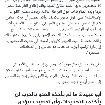
الخميس، لـ”سكاي نيوز”، إن واشنطن عرضت على حماس الإفراج عن
10 محتجزين لديها أحياء، مقابل تمديد وقف إطلاق النار لمدة ستين
يوما وبدء المفاوضات حول المرحلة الثانية، وبحث مصير “القوات
الإسرائيلية” على طول محور فلادلفيا، وأكد المصدر أن حركة حماس
لا تزال تدرس ردها على المقترح الأمريكي، وكان البيت الأبيض، أكد
إجراء إدارة الرئيس الأمريكي دونالد ترامب، مباحثات مباشرة مع
حركة حماس، عقب أنباء في الإعلام الإسرائيلي والأمريكي بشأن ذلك،
وقالت متحدثة البيت الأبيض كارولين ليفيت في حديث للصحفيين،
إن إدارة ترامب أجرت مباحثات مع حماس، وأن المحادثات
“مستمرة”.
وفي وقت سابق، قال موقع أكسيوس إن إدارة الرئيس الأمريكي
دونالد ترامب، تجري مباحثات مباشرة مع حركة حماس، بشأن إطلاق
سراح أسرى للاحتلال، يحملون الجنسية الأمريكية، وإمكانية التوصل
إلى اتفاق أوسع لإنهاء العدوان.
أبو عبيدة: ما لم يأخذه العدو بالحرب لن
يأخذه بالتهديدات وأي تصعيد سيؤدي