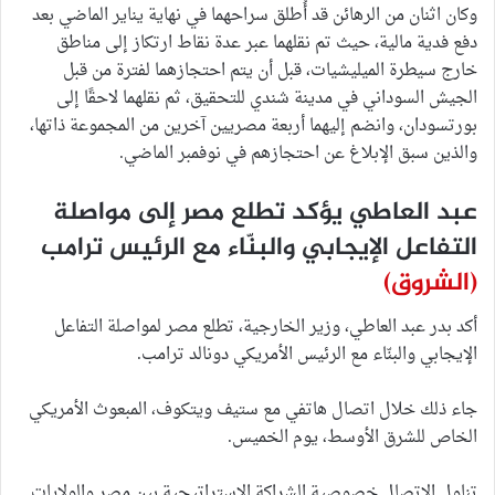
وكان اثنان من الرهائن قد أُطلق سراحهما في نهاية يناير الماضي بعد
دفع فدية مالية، حيث تم نقلهما عبر عدة نقاط ارتكاز إلى مناطق
خارج سيطرة الميليشيات، قبل أن يتم احتجازهما لفترة من قبل
الجيش السوداني في مدينة شندي للتحقيق، ثم نقلهما لاحقًا إلى
بورتسودان، وانضم إليهما أربعة مصريين آخرين من المجموعة ذاتها،
والذين سبق الإبلاغ عن احتجازهم في نوفمبر الماضي.
عبد العاطي يؤكد تطلع مصر إلى مواصلة
التفاعل الإيجابي والبنّاء مع الرئيس ترامب
(الشروق)
أكد بدر عبد العاطي، وزير الخارجية، تطلع مصر لمواصلة التفاعل
الإيجابي والبنّاء مع الرئيس الأمريكي دونالد ترامب.
جاء ذلك خلال اتصال هاتفي مع ستيف ويتكوف، المبعوث الأمريكي
الخاص للشرق الأوسط، يوم الخميس.
تناول الاتصال خصوصية الشراكة الاستراتيجية بين مصر والولايات