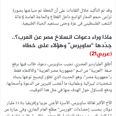
وقد تم التأكيد خلال اللقاءات على أن الخطة تم صياغتها بصورة
تراعى حجم الدمار الواسع داخل القطاع والحاجة الماسة لإغاثة
الشعب الفلسطينى فى غزة وحتى يستعيد الحياة الطبيعية.
ماذا وراء دعوات انسلاخ مصر عن العرب؟..
جدّدها “ساويرس” وهؤلاء على خطاه
(عربي21)
أطلق الملياردير المصري، نجيب ساويرس، دعوة، طالب فيها برفع
صفة “العربية” من اسم “جمهورية مصر العربية” والاكتفاء فقط
بـ”جمهورية مصر”، وهو الحديث الذي تطوّر ليُصبح توجّها يتبناه
شخصيات ليبرالية وعلمانية؛ ما أغضب كثيرين من الدعوة وأصحابها،
ودفع للتساؤل حول الهدف منها في مثل هذا التوقيت.
الأخ الأكبر لعائلة ساويرس، الأسرة الأغنى عربيا وإفريقيا بـ11.6 مليار
دولار، بحسب إحصاءات “فوربس” مطلع العام الجاري، وفي عبارة من