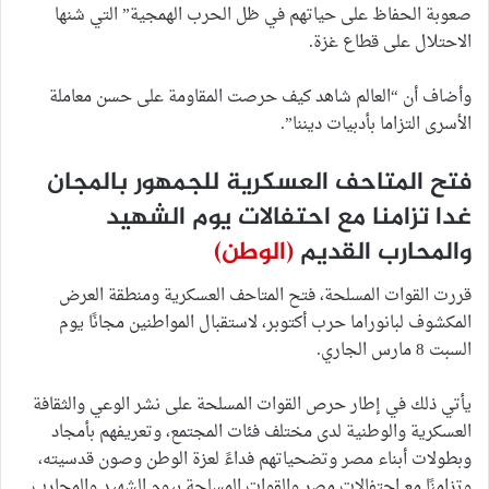
صعوبة الحفاظ على حياتهم في ظل الحرب الهمجية” التي شنها
الاحتلال على قطاع غزة.
وأضاف أن “العالم شاهد كيف حرصت المقاومة على حسن معاملة
الأسرى التزاما بأدبيات ديننا”.
فتح المتاحف العسكرية للجمهور بالمجان
غدا تزامنا مع احتفالات يوم الشهيد
والمحارب القديم
(الوطن)
قررت القوات المسلحة، فتح المتاحف العسكرية ومنطقة العرض
المكشوف لبانوراما حرب أكتوبر، لاستقبال المواطنين مجانًا يوم
السبت 8 مارس الجاري.
يأتي ذلك في إطار حرص القوات المسلحة على نشر الوعي والثقافة
العسكرية والوطنية لدى مختلف فئات المجتمع، وتعريفهم بأمجاد
وبطولات أبناء مصر وتضحياتهم فداءً لعزة الوطن وصون قدسيته،
وتزامنًا مع احتفالات مصر والقوات المسلحة بيوم الشهيد والمحارب