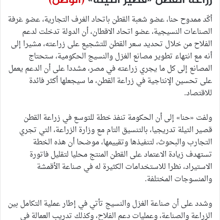
زراعة القطن «قصير التيلة»
(الوطن)
أكّد ممدوح حنا، عضو شعبة القطن باتحاد الغرف التجارية، عضو غرفة
الصناعات النسيجية، عضو اتحاد الاقطان، أن الدولة تدخلت لدعم
الفلاح من خلال تحديد سعر القطن للتشجيع على زراعته، مشيرا إلى
أنه مع انتهاء تطوير مصانع الغزل والنسيج الحكومية، ستحتاج
المصانع إلى كل ما يجري زراعته في مصر، مشددا على أن الدعم يعمل
على تحسين الإنتاجية في زراعة القطن، ما سيجعلها أكثر فائدة
للاقتصاد.
ولفت «حنا» إلى أن الحكومة تنفذ خطة للتوسع في زراعة القطن
قصير التيلة تدريجيا، بالتنسيق التام مع وزارة الزراعة، التي تجري
التجارب والبحوث، لتنفيذها وتقييمها، موضحا أن هذه الخطة
تستهدف زيادة الاعتماد على القطن المنتج محليا لتقليل فاتورة
الاستيراد، نظرا للاستخدامات الكثيرة له في صناعة الأقمشة
والمنسوجات المختلفة.
وشدد على أن صناعة الغزل والنسيج تأتي في إطار عملية التكامل بين
الزراعة والصناعة، وعمليات دعم الفلاح، وكذلك تدريب العمالة في