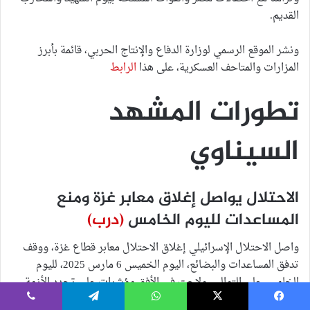
القديم.
ونشر الموقع الرسمي لوزارة الدفاع والإنتاج الحربي، قائمة بأبرز
المزارات والمتاحف العسكرية، على هذا
الرابط
تطورات المشهد
السيناوي
الاحتلال يواصل إغلاق معابر غزة ومنع
المساعدات لليوم الخامس
(درب)
واصل الاحتلال الإسرائيلي إغلاق الاحتلال معابر قطاع غزة، ووقف
تدفق المساعدات والبضائع، اليوم الخميس 6 مارس 2025، لليوم
الخامس على التوالي، ولاحت في الأفق مؤشرات على تجدد الأزمة
الإنسانية، لا سيما في ضوء الارتفاع الحاد الذي طرأ على السلع
يسبوك
‫X
واتساب
تيلقرام
ڤايبر