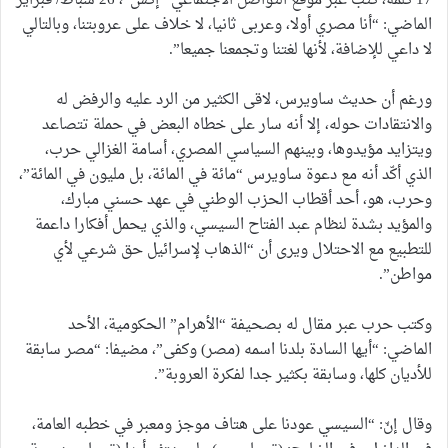
17 كلمة، كتب عبر موقع التواصل الاجتماعي “إكس”، 26 شباط/ فبراير
الماضي: “أنا مصري أولا، وعربى ثانيا، لا خلاف على عروبتنا، وبالتالي
لا داعي للإضافة، لأنها لغتنا وتجمعنا جميعا”.
ورغم أن حديث ساويرس، لاقى الكثير من الرد عليه والرفض له
والانتقادات حوله، إلا أنه سار على خطاه البعض في حملة تتصاعد
ويتزايد مؤيدوها، وبينهم السياسي المصري، أسامة الغزالي حرب،
الذي أكّد أنه مع دعوة ساويرس “مائة في المائة، بل مليون في المائة”،
وحرب، هو، أحد أقطاب الحزب الوطني في عهد حسني مبارك،
والمؤيد بشدة لنظام عبد الفتاح السيسي، والذي يحمل أفكارا داعمة
للتطبيع مع الاحتلال ويرى أن “الذهاب لإسرائيل حق شرعي لأي
مواطن”.
وكتب حرب عبر مقال له بصحيفة “الأهرام” الحكومية، الأحد
الماضي: “أيها السادة بلدنا اسمه (مصر) وكفى”، مضيفا: “مصر سابقة
للأديان كلها، وسابقة بكثير جدا لفكرة العروبة”.
وقال إنّ: “السيسي عودنا على هتاف موجز ومعبر في خطبه العامة،