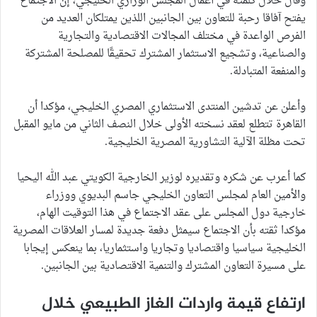
وقال خلال كلمته في أعمال المجلس الوزاري الخليجي، إن الاجتماع
يفتح آفاقا رحبة للتعاون بين الجانبين اللذين يمتلكان العديد من
الفرص الواعدة في مختلف المجالات الاقتصادية والتجارية
والصناعية، وتشجيع الاستثمار المشترك تحقيقًا للمصلحة المشتركة
والمنفعة المتبادلة.
وأعلن عن تدشين المنتدى الاستثماري المصري الخليجي، مؤكدا أن
القاهرة تتطلع لعقد نسخته الأولى خلال النصف الثاني من مايو المقبل
تحت مظلة الآلية التشاورية المصرية الخليجية.
كما أعرب عن شكره وتقديره لوزير الخارجية الكويتي عبد الله اليحيا
والأمين العام لمجلس التعاون الخليجي جاسم البديوي ووزراء
خارجية دول المجلس على عقد الاجتماع في هذا التوقيت الهام،
مؤكدا ثقته بأن الاجتماع سيمثل دفعة جديدة لمسار العلاقات المصرية
الخليجية سياسيا واقتصاديا وتجاريا واستثماريا، بما ينعكس إيجابا
على مسيرة التعاون المشترك والتنمية الاقتصادية بين الجانبين.
ارتفاع قيمة واردات الغاز الطبيعي خلال